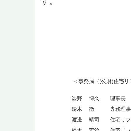
す。
＜事務局
（
(
公
財
)
住宅リ
淡野 博久 理事長
鈴木 徹 専務理事
渡邊 靖司 住宅リフォ
鈴木 宏治 住宅リフォ