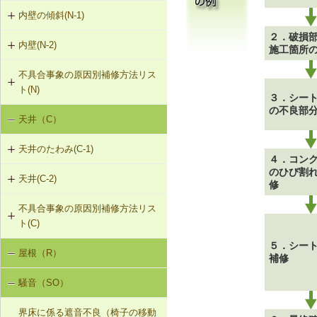
（非耐力壁）
G-2-303 シール工法
内壁の傾斜(N-1)
外壁のひび割れ・欠損（モルタル・
タイル張り）（G-2）
G-2-304 充填工法
２．破損
内壁(N-2)
N-1-001 下地材・仕上材の取替え
施工箇所
（内壁部）
外壁のひび割れ・欠損（ALCパネ
G-2-305 躯体改修工法
不具合事象の原因別補修方法リス
N-2-001 仕上材の張替え（内壁部）
ル）（G-2）
ト(N)
G-2-306 打直し工法
３．シー
の不良部
天井（C）
内壁の傾斜（N-1）
G-2-307 タイル張替え工法
天井のたわみ(C-1)
G-2-308 アンカーピンニング工法
４．コン
のひび割
天井(C-2)
C-1-701 天井下地材・仕上材の張替
修
G-2-309 注入口付アンカーピンニン
え
グ工法
不具合事象の原因別補修方法リス
C-2-001 天井仕上材の張替え
ト(C)
G-2-310 ひび割れの進行防止
５．シー
屋根（R）
天井のたわみ（C-1）
補修
G-2-311 塗装・吹付け直し
騒音（SO）
G-2-312 外壁の張替え（ＡＬＣパネ
ル）
界床に係る遮音不良（椅子の移動