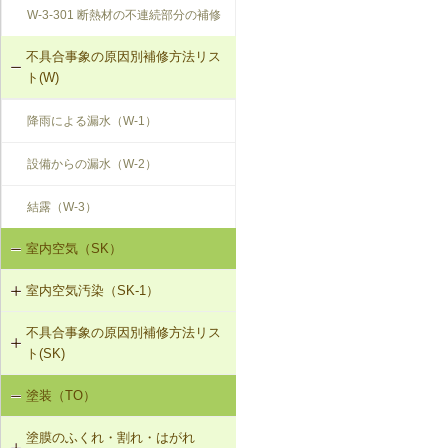
W-3-301 断熱材の不連続部分の補修
不具合事象の原因別補修方法リス
ト(W)
降雨による漏水（W-1）
設備からの漏水（W-2）
結露（W-3）
室内空気（SK）
室内空気汚染（SK-1）
不具合事象の原因別補修方法リス
SK-1-001 給排気口の位置の変更
ト(SK)
SK-1-002 ダクトの増設
塗装（TO）
室内空気の汚染（SK-1）
SK-1-004 通気措置を講じた建具へ
塗膜のふくれ・割れ・はがれ
の交換