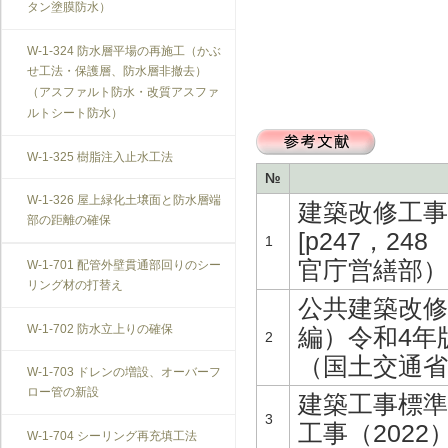
タン塗膜防水）
W-1-324 防水層平場の再施工（かぶ
せ工法・保護層、防水層非撤去）
（アスファルト防水・改質アスファ
ルトシート防水）
W-1-325 樹脂注入止水工法
№
W-1-326 屋上緑化土壌面と防水層端
建築改修工事
部の距離の確保
[p247，24
1
官庁営繕部）
W-1-701 配管外壁貫通部回りのシー
リング材の打替え
公共建築改修
W-1-702 防水立上りの確保
編）令和4年版 [
2
（国土交通省
W-1-703 ドレンの増設、オーバーフ
ロー管の新設
建築工事標準
3
工事（2022）[
W-1-704 シーリング再充填工法