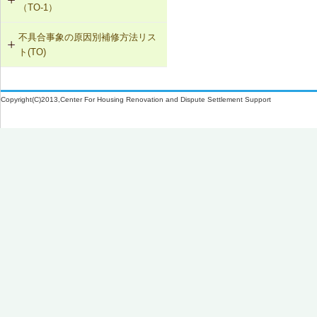
（TO-1）
SK-1-005 通気止め・気密層の設置
不具合事象の原因別補修方法リス
TO-1-001 外壁の塗料の塗替え(コン
ト(TO)
クリート系下地)
SK-1-003 換気ファンの交換
塗膜のふくれ・割れ・はがれ（TO-
TO-1-002 外壁の塗料の塗替え(金属
C-2-001 天井仕上材の張替え
1）
下地)
Copyright(C)2013,Center For Housing Renovation and Dispute Settlement Support
F-4-701 フローリングの張替え
TO-1-003 外壁の仕上塗材の塗替え
(コンクリート系下地)
N-2-001 仕上材の張替え（内壁部）
TO-1-004 屋根の塗料の塗替え(金属
下地)
TO-1-005 屋根の塗料の塗替え(スレ
ート下地)