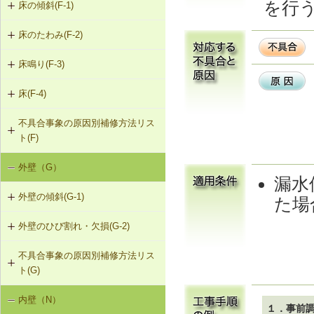
を行
床の傾斜(F-1)
床のたわみ(F-2)
F-1-301 梁下への柱増設
床鳴り(F-3)
F-2-301 スラブ上面へのかすがい筋
F-1-304 梁の増打ち工法
埋め込み
床(F-4)
F-3-701 床下地・仕上材の張替え
F-1-305 片持ちスラブ下面への鉄骨
F-2-302 スラブ下面への鋼板張付け
梁増設
不具合事象の原因別補修方法リス
F-4-001 ビニル床シートの張替え
ト(F)
F-2-303 スラブ下面への連続繊維シ
F-4-002 カーペットの張替え
ート接着
外壁（G）
床の傾斜（F-1）
漏水
F-4-701 フローリングの張替え
F-2-304 スラブ下面への鉄骨小梁増
外壁の傾斜(G-1)
床のたわみ（F-2）
た場
設
外壁のひび割れ・欠損(G-2)
G-1-304 壁の打直し補修（耐力壁
床鳴り（F-3）
F-2-305 セルフレベリング材による
等）
床の補修
不具合事象の原因別補修方法リス
G-2-301 樹脂注入工法
ト(G)
G-1-305 壁表層面の打直し補修
G-2-302 Uカットシール材充填工法
内壁（N）
外壁の傾斜（G-1）
G-1-306 壁の構造スリットの補修
１．事前