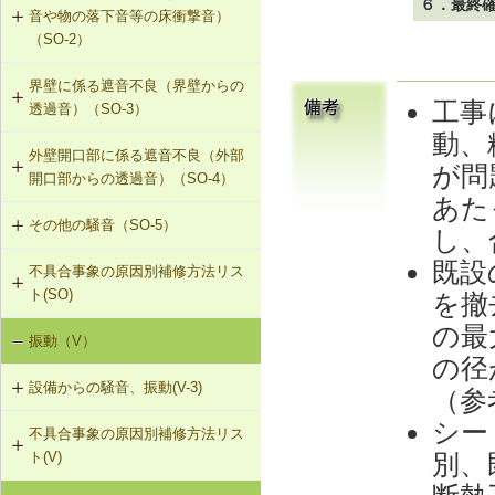
６．最終
音や物の落下音等の床衝撃音）
G-2-313 注入口付アンカーピンニン
（SO-2）
グエポキシ樹脂注入タイル固定工法
界壁に係る遮音不良（界壁からの
SO-2-301 軽量床衝撃音に対する遮
工事
G-2-701 シール工法（ALCパネル）
透過音）（SO-3）
音性能のある乾式二重床への交換
動、
G-2-702 Uカットモルタル充填工法
外壁開口部に係る遮音不良（外部
SO-3-301 せっこうボード直張り工
SO-2-302 軽量床衝撃音に対する遮
が問
（ALCパネル）
開口部からの透過音）（SO-4）
法の空げき部分へのモルタル充填
音性能のある直張り床への交換
あた
G-2-703 Uカットシール材充填工法
その他の騒音（SO-5）
SO-4-301 遮音性能のある外部建具
SO-3-302 コンセントボックスが対
し、
（ALCパネル）
への交換
面する位置にあるRC造の界壁の補修
既設
不具合事象の原因別補修方法リス
SO-5-301 弾力性のあるビニル床シ
ト(SO)
G-2-704 欠損部充填工法（ALCパネ
ート材への交換
を撤
SO-3-303 断熱材の折り返し部分に
ル）
せっこうボード直張り工法を採用し
の最
振動（V）
界床に係る遮音不良（床歩行音等の
SO-5-302 バルコニー手すりの風騒
たRC造の界壁の補修
の径
床衝撃音）（SO-1）
音（笛吹き音）を防止する補助部材
設備からの騒音、振動(V-3)
の設置
（参
界床に係る遮音不良（椅子の移動音
シー
不具合事象の原因別補修方法リス
V-3-001 換気扇・ダクト等の交換工
や物の落下音等の床衝撃音）（SO-
別、
ト(V)
事
2）