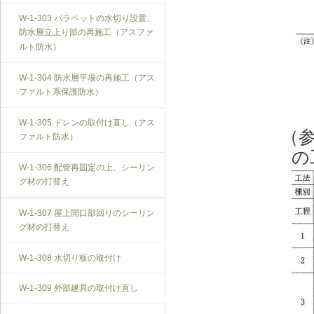
T-1-007 敷居のレベル調整
搬を防止する措置
W-1-303 パラペットの水切り設置、
防水層立上り部の再施工（アスファ
T-1-008 建具上桟削り調整
V-3-305 防振構造の自動ドアへの交
ルト防水）
換
T-1-009 建具枠の取替え
W-1-304 防水層平場の再施工（アス
ファルト系保護防水）
W-1-305 ドレンの取付け直し（アス
（
ファルト防水）
の
W-1-306 配管再固定の上、シーリン
グ材の打替え
W-1-307 屋上開口部回りのシーリン
グ材の打替え
W-1-308 水切り板の取付け
W-1-309 外部建具の取付け直し