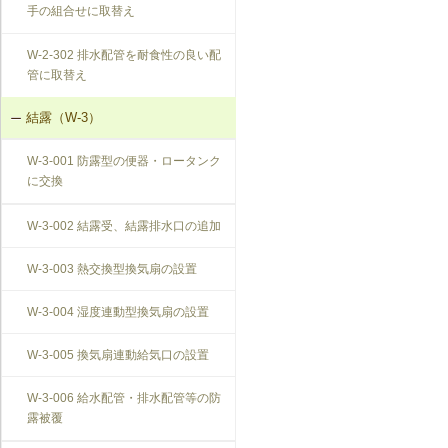
手の組合せに取替え
W-2-302 排水配管を耐食性の良い配
管に取替え
結露（W-3）
W-3-001 防露型の便器・ロータンク
に交換
W-3-002 結露受、結露排水口の追加
W-3-003 熱交換型換気扇の設置
W-3-004 湿度連動型換気扇の設置
W-3-005 換気扇連動給気口の設置
W-3-006 給水配管・排水配管等の防
露被覆