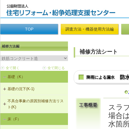
TOP
調査方法・機器使用方法編
補修方法シート
防
基礎（K）
降雨による漏水
基礎の沈下(K-1)
不具合事象の原因別補修方法リス
K-1-702 耐圧版工法
スラ
ト(K)
場合
K-1-703 グラウト注入工法
床（F）
基礎の沈下（K-1）
水箇
K-1-704 アンダーピニング工法