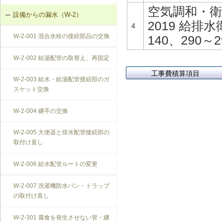
空気調和・衛生
設備からの漏水（W-2）
2019 給排
4
W-2-001 混合水栓の接続部品の交換
140、290～2
W-2-002 給湯配管の取替え、再固定
工事費積算項目
W-2-003 給水・給湯配管接続部のガ
スケット交換
W-2-004 継手の交換
W-2-005 大便器と排水配管接続部の
取付け直し
W-2-006 給水配管ルートの変更
W-2-007 洗濯機防水パン・トラップ
の取付け直し
W-2-301 腐食を発生させない管・継