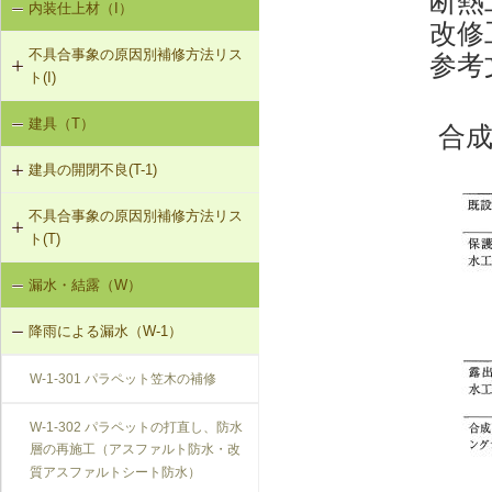
断熱
内装仕上材（I）
床振動（V-1）
V-3-002 水栓の取付け直し
界壁に係る遮音不良（界壁からの透
改修
過音）（SO-3）
不具合事象の原因別補修方法リス
参考
水平振動（V-2）
V-3-003 器具用通気弁の取付け
ト(I)
外壁開口部に係る遮音不良（外部開
設備からの騒音、振動（V-3）
口部からの透過音）（SO-4）
V-3-004 遮音性能のある換気フード
建具（T）
内装仕上材の汚損（I-1）
への交換
合
その他の騒音（SO-5）
建具の開閉不良(T-1)
内装仕上材のひび割れ、はがれ等
V-3-005 駐輪機からの音・振動の伝
（I-2）
搬を防止する措置
不具合事象の原因別補修方法リス
T-1-001 丁番の取付け調整
ト(T)
V-3-301 給水管からの音・振動の伝
T-1-002 丁番の取替え
搬を防止する措置（水撃防止器の設
漏水・結露（W）
建具の開閉不良（T-1）
置）
T-1-003 ラッチボルト受金物の調整
降雨による漏水（W-1）
V-3-302 排水管からの音・振動の伝
T-1-004 錠の取替え
搬を防止する措置
W-1-301 パラペット笠木の補修
T-1-005 戸車の調整・取替え
V-3-303 排水ポンプからの音・振動
W-1-302 パラペットの打直し、防水
の伝搬を防止する措置
層の再施工（アスファルト防水・改
T-1-006 建具の反直し・取替え
質アスファルトシート防水）
V-3-304 大便器からの音・振動の伝