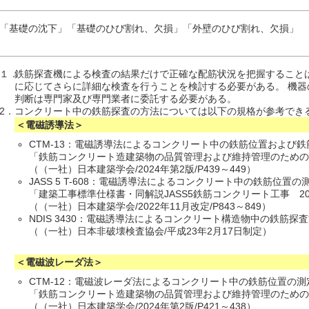
「基礎の沈下」「基礎のひび割れ、欠損」「外壁のひび割れ、欠損」
１．
鉄筋探査機による検査の結果だけで正確な配筋状況を把握すること
に応じてさらに詳細な検査を行うことを検討する必要がある。 機器
判断は専門家及び専門業者に委託する必要がある。
2．
コンクリート中の鉄筋探査の方法については以下の規格が参考でき
＜電磁誘導法＞
CTM-13：電磁誘導法によるコンクリート中の鉄筋位置および
「鉄筋コンクリート造建築物の品質管理および維持管理のため
（（一社）日本建築学会/2024年第2版/P439～449）
JASS 5 T-608：電磁誘導法によるコンクリート中の鉄筋位置の
「建築工事標準仕様書・同解説JASS5鉄筋コンクリート工事 20
（（一社）日本建築学会/2022年11月改定/P843～849）
NDIS 3430：電磁誘導法によるコンクリート構造物中の鉄筋探
（（一社）日本非破壊検査協会/平成23年2月17日制定）
＜電磁波レーダ法＞
CTM-12：電磁波レーダ法によるコンクリート中の鉄筋位置の測
「鉄筋コンクリート造建築物の品質管理および維持管理のため
（（一社）日本建築学会/2024年第2版/P421～438）