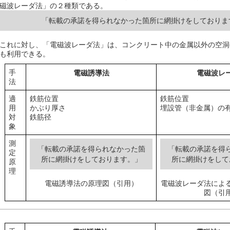
磁波レーダ法」の２種類である。
「転載の承諾を得られなかった箇所に網掛けをしておりま
これに対し、「電磁波レーダ法」は、コンクリート中の金属以外の空洞
も利用できる。
手
電磁誘導法
電磁波レ
法
適
鉄筋位置
鉄筋位置
用
かぶり厚さ
埋設管（非金属）の
対
鉄筋径
象
測
「転載の承諾を得られなかった箇
「転載の承諾を得
定
所に網掛けをしております。」
所に網掛けをして
原
理
電磁誘導法の原理図（引用）
電磁波レーダ法によ
図（引