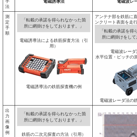
手
電磁誘導法
電磁波レ
法
測
アンテナ部を鉄筋に
「転載の承諾を得られなかった箇
定
ンクリート表面を走
所に網掛けをしております。」
手
「転載の承諾を得
順
所に網掛けをして
電磁誘導法による鉄筋探査方法（引
用）
電磁波レーダ
水平位置・ピッチの
電磁誘導法の鉄筋探査機の例
電磁波レーダ法の
出
「転載の承諾を得られなかった箇
力
所に網掛けをしております。」
画
像
例
鉄筋の二次元探査の方法（引用）