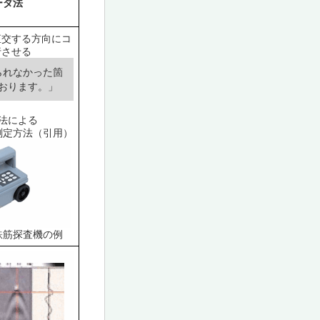
ーダ法
直交する方向にコ
行させる
られなかった箇
おります。」
法による
測定方法（引用）
鉄筋探査機の例