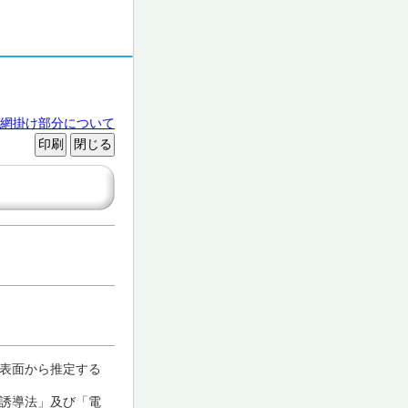
網掛け部分について
表面から推定する
誘導法」及び「電