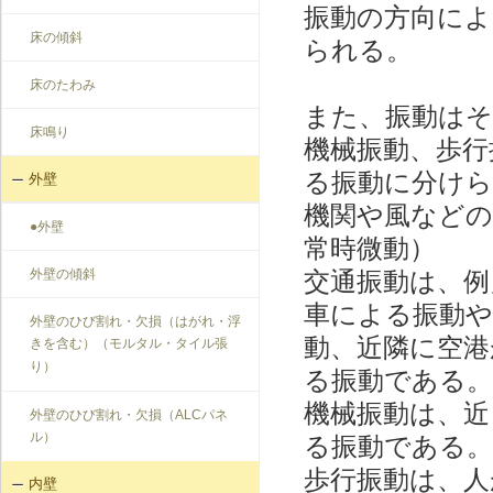
振動の方向によ
床の傾斜
られる。
床のたわみ
また、振動はそ
床鳴り
機械振動、歩行
る振動に分けら
外壁
機関や風などの
●外壁
常時微動）
外壁の傾斜
交通振動は、例
車による振動や
外壁のひび割れ・欠損（はがれ・浮
動、近隣に空港
きを含む）（モルタル・タイル張
り）
る振動である。
機械振動は、近
外壁のひび割れ・欠損（ALCパネ
ル）
る振動である。
歩行振動は、人
内壁