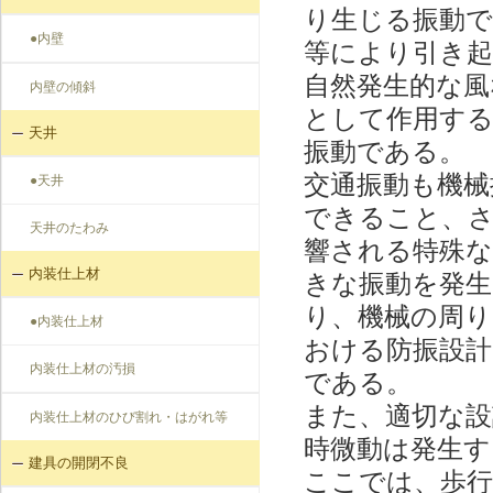
り生じる振動で
●内壁
等により引き
自然発生的な風
内壁の傾斜
として作用す
天井
振動である。
交通振動も機械
●天井
できること、さ
天井のたわみ
響される特殊な
内装仕上材
きな振動を発生
り、機械の周り
●内装仕上材
おける防振設計
内装仕上材の汚損
である。
また、適切な設
内装仕上材のひび割れ・はがれ等
時微動は発生す
建具の開閉不良
ここでは、歩行