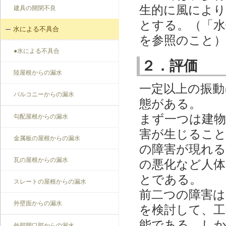
生的に風により
建具の開閉不良
とする。（「水
水による不具合
を参照のこと）
●水による不具合
２．評価
陸屋根からの漏水
一定以上の振動
バルコニーからの漏水
態がある。
まず一つは建物
勾配屋根からの漏水
害が生じること
金属板の屋根からの漏水
の障害が現れる
瓦の屋根からの漏水
の悪化など人体
とである。
スレートの屋根からの漏水
前二つの障害は
外壁面からの漏水
を検討して、工
能である。しか
外部開口部からの漏水