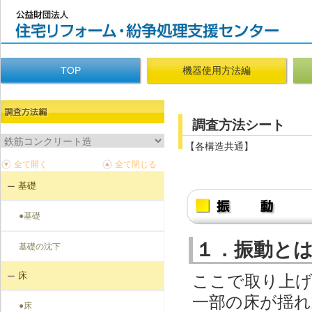
TOP
機器使用方法編
調査方法シート
【各構造共通】
基礎
●基礎
１．振動と
基礎の沈下
床
ここで取り上げ
一部の床が揺
●床