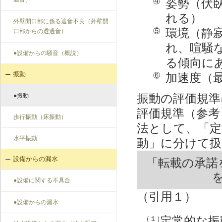
過音）
姿勢（伏
④
れる）
外壁開口部に係る遮音不良（外壁開
環境（静
⑤
口部からの透過音）
れ、喧騒
●設備からの騒音（概説）
る傾向に
振動
加速度（
⑥
振動の評価規準
●振動
評価規準（参考
歩行振動（床振動）
法として、「定
水平振動
動」に分けて扱
設備からの漏水
「転載の承諾
●設備に関する不具合
（引用１）
●設備からの漏水
定常的な振
（１）