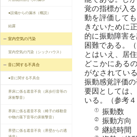
覚の指標が入る
●設備からの漏水（概説）
動を評価しても
きないために
結露
的に振動障害を
室内空気の汚染
困難である。（
室内空気の汚染（シックハウス）
とはいえ、居住
どこかにある
音に関する不具合
がなされている
●音に関する不具合
振動感覚評価の
要因としては
界床に係る遮音不良（床歩行音等の
床衝撃音）
いる。（参考４
振動数
①
界床に係る遮音不良（椅子の移動音
や物の落下音等の床衝撃音）
振動方向
②
継続時間
③
界壁に係る遮音不良（界壁からの透