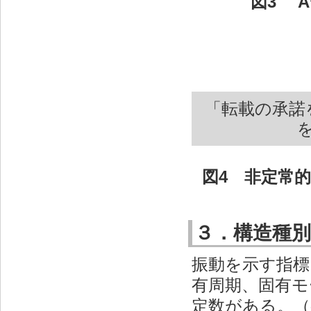
図3 A
「転載の承諾
図4 非定常
３．構造種
振動を示す指標
有周期、固有モ
定数がある。（