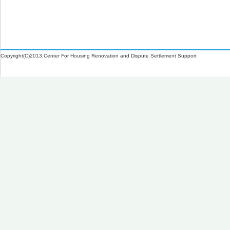
Copyright(C)2013,Center For Housing Renovation and Dispute Settlement Support