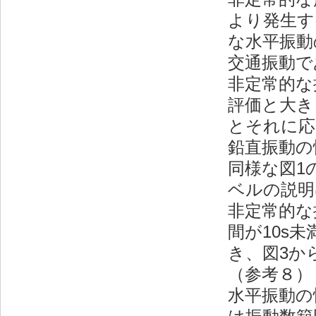
より発生す
な水平振動
交通振動で
非定常的な
評価と大き
とそれに応
鉛直振動の
同様な図1
ベルの説明
非定常的な
間が10s
き、図3か
（参考８）
水平振動の