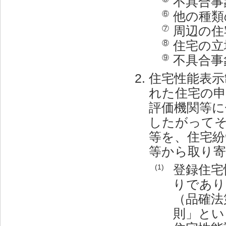
不具合事
他の種類
⑥
周辺の住
⑦
住宅の立
⑧
不具合事
⑨
住宅性能表示
れた住宅の申
評価機関等に
したがって
等を、住宅紛
等から取り
登録住宅
(1)
りであり
（品確法
則」とい