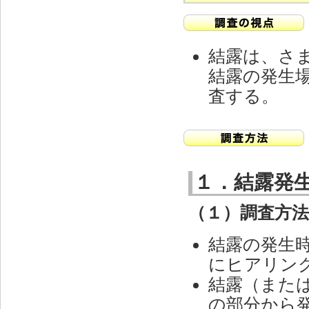
結露は、さ
結露の発生
査する。
１．結露発
（１）調査方
結露の発生
にヒアリン
結露（また
の部分から