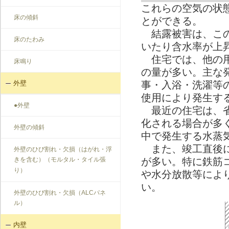
これらの空気の状
床の傾斜
とができる。
結露被害は、この
床のたわみ
いたり含水率が上
住宅では、他の用
床鳴り
の量が多い。主な
外壁
事・入浴・洗濯等
使用により発生す
●外壁
最近の住宅は、省
化される場合が多
外壁の傾斜
中で発生する水蒸
また、竣工直後に
外壁のひび割れ・欠損（はがれ・浮
きを含む）（モルタル・タイル張
が多い。特に鉄筋
り）
や水分放散等によ
い。
外壁のひび割れ・欠損（ALCパネ
ル）
内壁