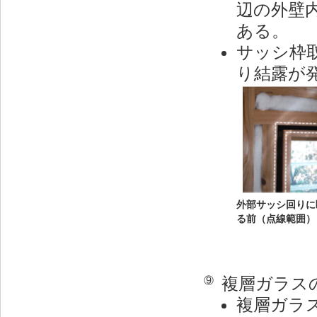
辺の外壁
ある。
サッシ枠
り結露が
外部サッシ回りに
る前（点線範囲）
複層ガラス
⑨
複層ガラ