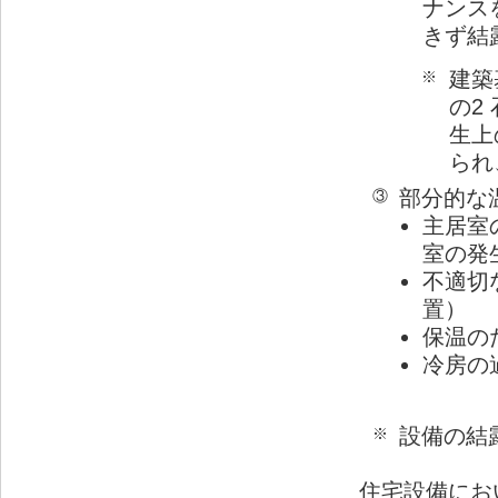
ナンス
きず結
建築
※
の2
生上
られ
部分的な
③
主居室
室の発
不適切
置）
保温の
冷房の
設備の結
※
住宅設備にお