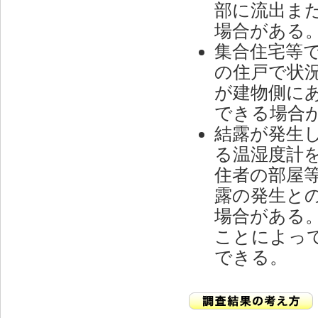
部に流出ま
場合がある
集合住宅等
の住戸で状
が建物側に
できる場合
結露が発生
る温湿度計
住者の部屋
露の発生と
場合がある
ことによっ
できる。