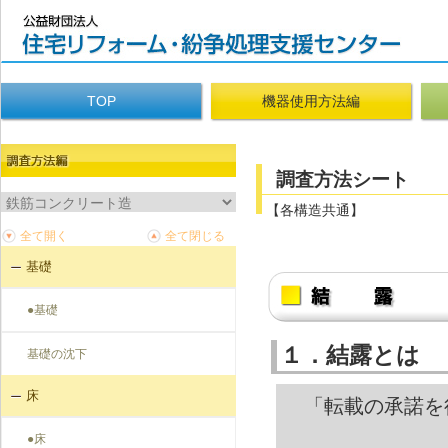
TOP
機器使用方法編
調査方法シート
【各構造共通】
基礎
●基礎
１．結露とは
基礎の沈下
床
「転載の承諾を
●床