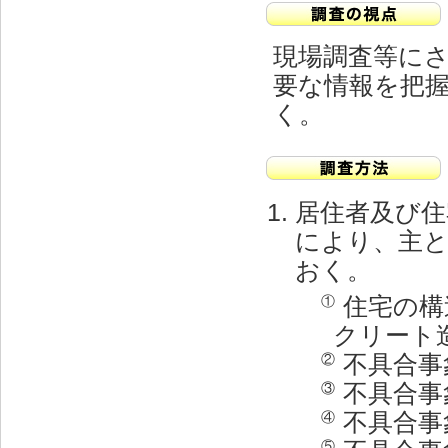
現場調査等に
要な情報を把
く。
居住者及び住
により、主
おく。
住宅の構
①
クリート
不具合事
②
不具合事
③
不具合事
④
⑤