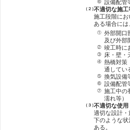
設備配管
⑥
不適切な施工
（２）
施工段階にお
ある場合には
外部開口
①
及び外部
竣工時に
②
床・壁・
③
熱橋対策
④
通してい
換気設備
⑤
設備配管
⑥
施工中の
⑦
濡れ等）
不適切な使用
（３）
適切な設計・
下のような状
ある。