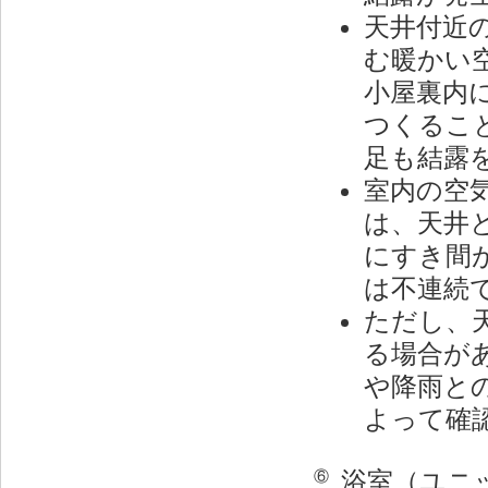
天井付近
む暖かい
小屋裏内
つくるこ
足も結露
室内の空
は、天井
にすき間
は不連続
ただし、
る場合が
や降雨と
よって確
浴室（ユニ
⑥