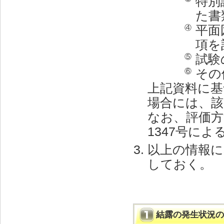
特別
た書
平面
④
項を
試験
⑤
その
⑥
上記資料に基
場合には、該
なお、評価方
1347号によ
以上の情報に
しておく。
結露の発生状況の