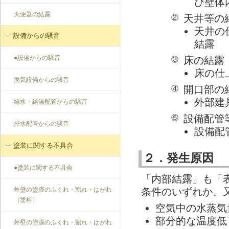
び壁体
大便器の結露
天井等の
②
天井の
設備からの騒音
結露
●設備からの騒音
床の結露
③
床の仕
換気設備からの騒音
開口部の
④
外部建
給水・給湯配管からの騒音
設備配管
⑤
排水配管からの騒音
設備配
塗装に関する不具合
２．発生原因
●塗装に関する不具合
「内部結露」も「
外壁の塗膜のふくれ・割れ・はがれ
条件のいずれか、
（塗料）
空気中の水蒸気
部分的な温度低
外壁の塗膜のふくれ・割れ・はがれ