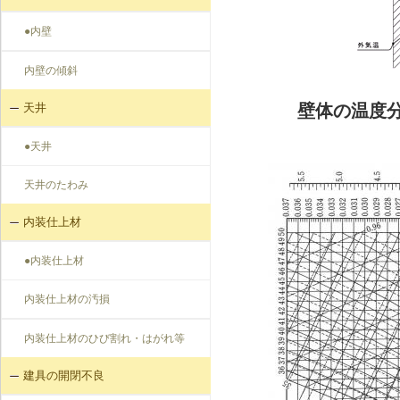
●内壁
内壁の傾斜
天井
壁体の温度分
●天井
天井のたわみ
内装仕上材
●内装仕上材
内装仕上材の汚損
内装仕上材のひび割れ・はがれ等
建具の開閉不良