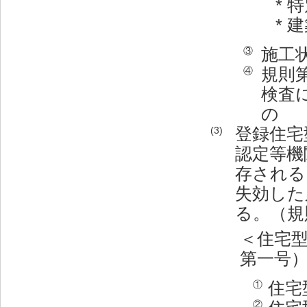
* 
*
施工
③
規則
④
検査
の
登録住宅
(3)
認定等機
存される
失効した
る。（規
＜住宅
第一号
住宅
①
②