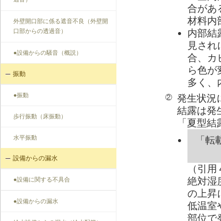
過音）
合があ
材料内
外壁開口部に係る遮音不良（外壁開
口部からの透過音）
内部結
見され
●設備からの騒音（概説）
合、カ
ら色が
振動
多く、
●振動
発生状況
②
結露は発
歩行振動（床振動）
「夏型結
水平振動
「転
設備からの漏水
（引用
絶対湿
●設備に関する不具合
の上昇
●設備からの漏水
低温室
部位で