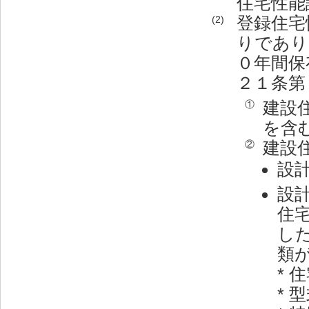
住宅性能
登録住宅
(2)
りであり
０年間保
２１条第
建設
①
を含
建設
②
設
設
住
し
類
* 
*