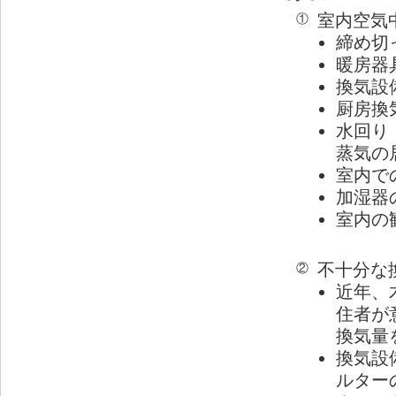
室内空気
①
締め切
暖房器
換気設
厨房換
水回り
蒸気の
室内で
加湿器
室内の
不十分な
②
近年、
住者が
換気量
換気設
ルター