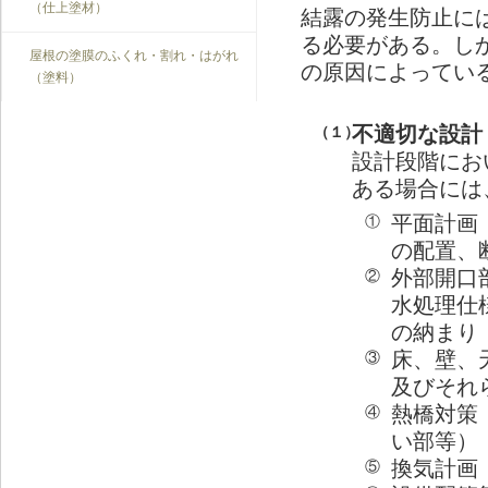
（仕上塗材）
結露の発生防止に
る必要がある。し
屋根の塗膜のふくれ・割れ・はがれ
の原因によってい
（塗料）
不適切な設計
（１）
設計段階にお
ある場合には
平面計画
①
の配置、
外部開口
②
水処理仕
の納まり
床、壁、
③
及びそれ
熱橋対策
④
い部等）
換気計画
⑤