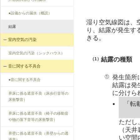
●設備からの漏水（概説）
湿り空気線図は、
結露
り、結露が発生す
きる。
室内空気の汚染
室内空気の汚染（シックハウス）
結露の種類
（1）
音に関する不具合
発生箇所
①
●音に関する不具合
結露は発
に分けら
界床に係る遮音不良（床歩行音等の
床衝撃音）
「転
界床に係る遮音不良（椅子の移動音
や物の落下音等の床衝撃音）
ただし
（天井
界壁に係る遮音不良（界壁からの透
い空間