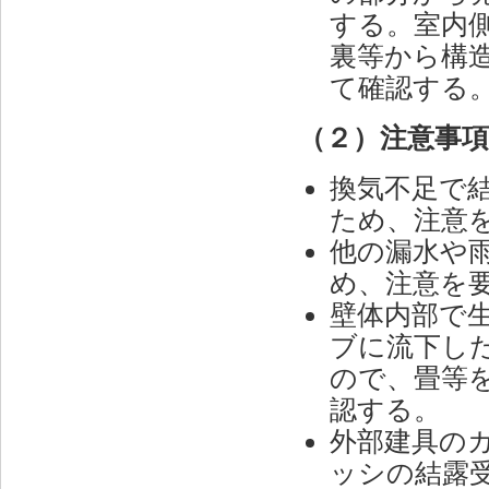
する。室内
裏等から構
て確認する
（２）注意事
換気不足で
ため、注意
他の漏水や
め、注意を
壁体内部で
ブに流下し
ので、畳等
認する。
外部建具の
ッシの結露