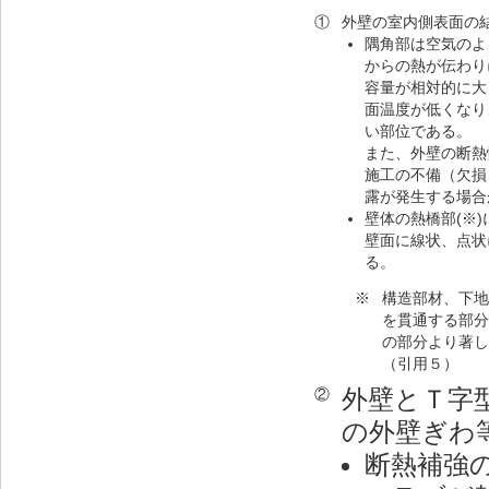
①
外壁の室内側表面の
隅角部は空気のよ
からの熱が伝わり
容量が相対的に大
面温度が低くなり
い部位である。
また、外壁の断熱
施工の不備（欠損
露が発生する場合
壁体の熱橋部(※
壁面に線状、点状
る。
※
構造部材、下地
を貫通する部分
の部分より著し
（引用５）
外壁とＴ字
②
の外壁ぎわ
断熱補強