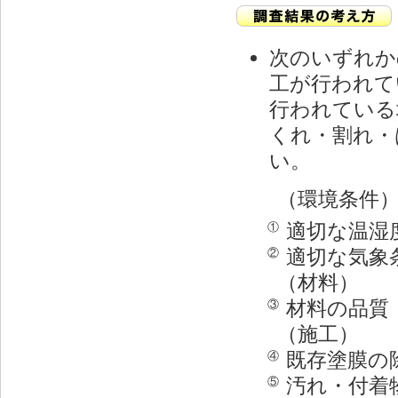
次のいずれか
工が行われて
行われている
くれ・割れ・
い。
（環境条件
適切な温湿
①
適切な気象
②
（材料）
材料の品質
③
（施工）
既存塗膜の
④
汚れ・付着
⑤