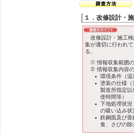
１．改修設計・
改修設計・施工検
集が適切に行われて
る。
情報収集範囲
①
情報収集内容
②
環境条件（温
塗装の仕様（
製造所指定以
使時間等）
下地処理状況
の吸い込み状
鉄鋼面及び亜
食、さびの除