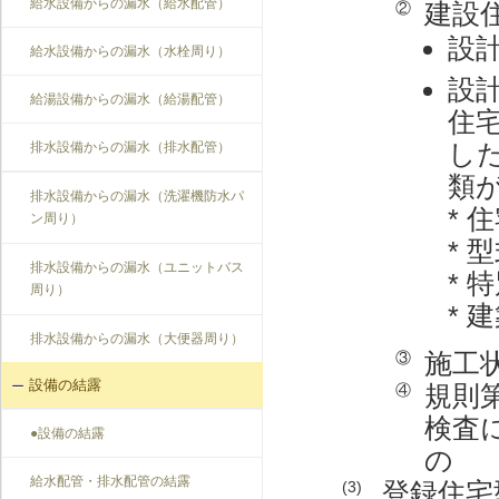
給水設備からの漏水（給水配管）
建設
②
設
給水設備からの漏水（水栓周り）
設
給湯設備からの漏水（給湯配管）
住
し
排水設備からの漏水（排水配管）
類
排水設備からの漏水（洗濯機防水パ
* 
ン周り）
*
排水設備からの漏水（ユニットバス
* 
周り）
*
排水設備からの漏水（大便器周り）
施工
③
設備の結露
規則
④
検査
●設備の結露
の
給水配管・排水配管の結露
登録住宅
(3)