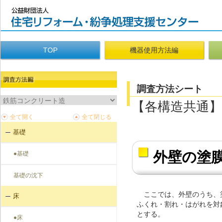
TOP
機器使用方法編
調査方法シート
【各構造共通】
基礎
外壁の塗
●基礎
基礎の沈下
ここでは、外壁のうち、
床
ふくれ・割れ・はがれを対
とする。
●床