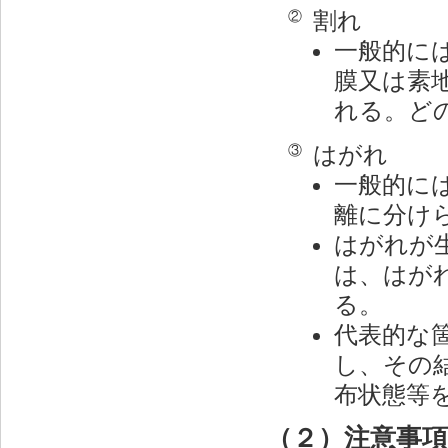
割れ
②
一般的に
膜又は素
れる。ど
はがれ
③
一般的に
離に分け
はがれが
は、はが
る。
代表的な
し、その
布状態等
（２）注意事項