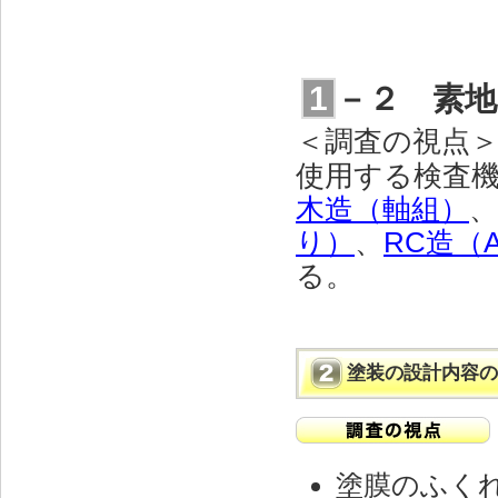
1
－２ 素地
＜調査の視点
使用する検査
木造（軸組）
、
り）
、
RC造（
る。
塗装の設計内容の
塗膜のふく