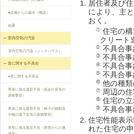
居住者及び住
により、主
●設備からの漏水（概説）
おく。
結露
住宅の構
①
クリート
室内空気の汚染
不具合事
②
室内空気の汚染（シックハウス）
不具合事
③
音に関する不具合
不具合事
④
不具合事
⑤
●音に関する不具合
他の種類
⑥
界床に係る遮音不良（床歩行音等の
周辺の住
⑦
床衝撃音）
住宅の立
⑧
不具合事
⑨
界床に係る遮音不良（椅子の移動音
や物の落下音等の床衝撃音）
住宅性能表示
れた住宅の申
界壁に係る遮音不良（界壁からの透