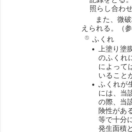
照らし合わ
また、微破壊
えられる。（参
ふくれ
①
上塗り塗
のふくれ
によって
いること
ふくれが
には、当
の際、当
険性があ
等で十分
発生面積