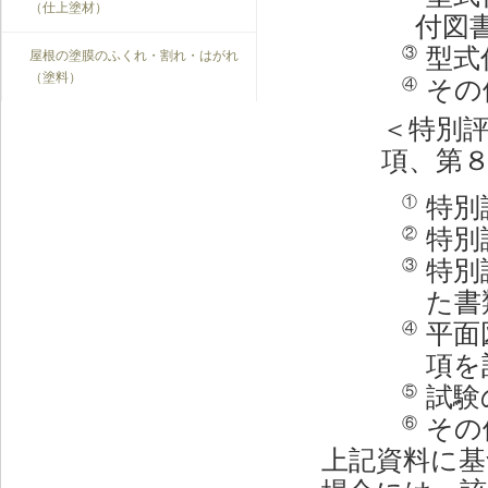
（仕上塗材）
付図
型式
③
屋根の塗膜のふくれ・割れ・はがれ
（塗料）
その
④
＜特別
項、第
特別
①
特別
②
特別
③
た書
平面
④
項を
試験
⑤
その
⑥
上記資料に基