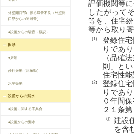
過音）
評価機関等に
したがって
外壁開口部に係る遮音不良（外壁開
等を、住宅紛
口部からの透過音）
等から取り
●設備からの騒音（概説）
登録住宅
(1)
振動
りであり
（品確法
●振動
則」とい
歩行振動（床振動）
住宅性能
登録住宅
(2)
水平振動
りであり
設備からの漏水
０年間保
２１条第
●設備に関する不具合
建設
①
●設備からの漏水
を含