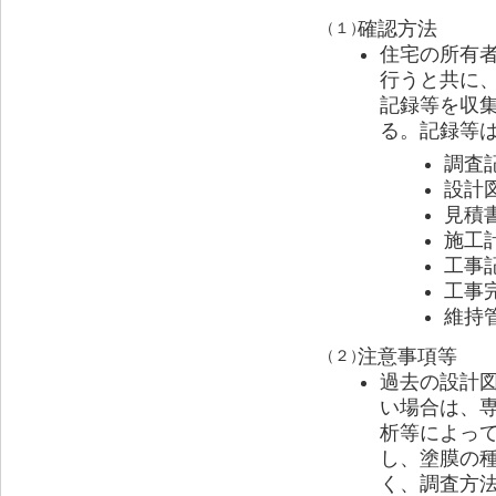
確認方法
（１）
住宅の所有
行うと共に
記録等を収
る。記録等
調査
設計
見積
施工
工事
工事
維
注意事項等
（２）
過去の設計
い場合は、
析等によっ
し、塗膜の
く、調査方