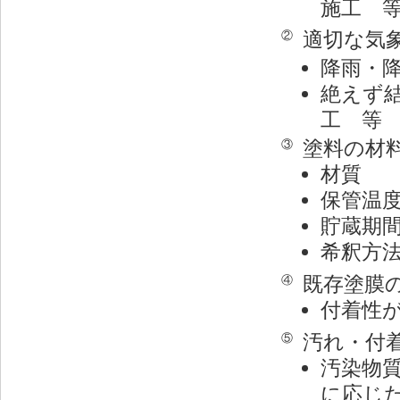
施工 
適切な気
②
降雨・
絶えず
工 等
塗料の材
③
材質
保管温
貯蔵期
希釈方
既存塗膜
④
付着性
汚れ・付
⑤
汚染物
に応じ