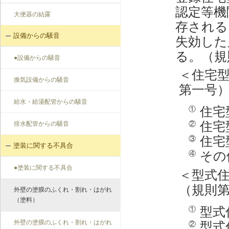
認定等機
大便器の結露
存される
設備からの騒音
失効した
る。（規
●設備からの騒音
＜住宅
換気設備からの騒音
第一号
給水・給湯配管からの騒音
住宅
①
住宅
②
排水配管からの騒音
住宅
③
塗装に関する不具合
その
④
●塗装に関する不具合
＜型式
（規則
外壁の塗膜のふくれ・割れ・はがれ
（塗料）
型式
①
外壁の塗膜のふくれ・割れ・はがれ
型式
②