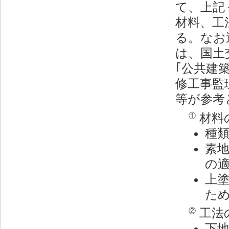
て、上記
材料、工
る。なお
は、国土
｢公共建
修工事監
等が参考
材料
①
種
素
の
上
た
工法
②
下