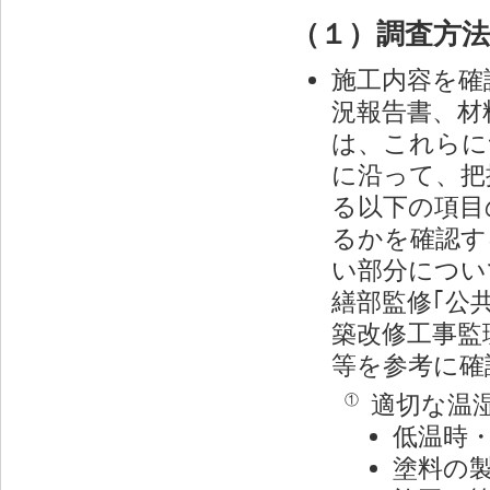
（１）調査方法
施工内容を確
況報告書、材
は、これらに
に沿って、把
る以下の項目
るかを確認す
い部分につい
繕部監修｢公
築改修工事監
等を参考に確
適切な温
①
低温時
塗料の