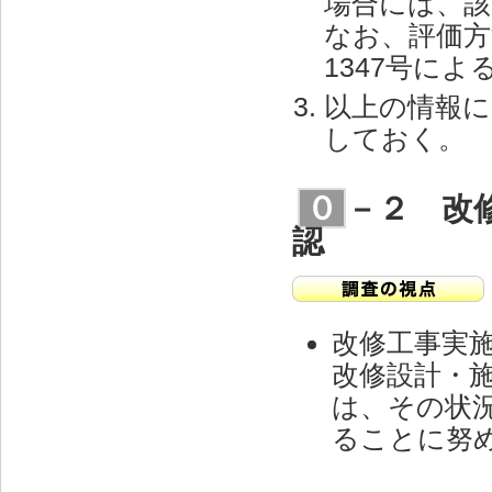
場合には、該
なお、評価方
1347号によ
以上の情報に
しておく。
０
－２ 改
認
改修工事実
改修設計・
は、その状
ることに努