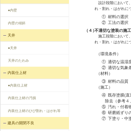
設計段階において、
れ・割れ・はがれに
●内壁
①
材料の選択
②
工法の選択
内壁の傾斜
（４）
不適切な塗装の施
天井
施工段階において、
れ・割れ・はがれに
●天井
（環境条件）
天井のたわみ
①
適切な温湿
②
適切な気象
内装仕上材
（材料）
③
材料の品質
●内装仕上材
（施工）
④
既存塗膜(
内装仕上材の汚損
除去（参考４
⑤
汚れ・付着
内装仕上材のひび割れ・はがれ等
⑥
研磨紙ずり
⑦
下塗り・中
建具の開閉不良