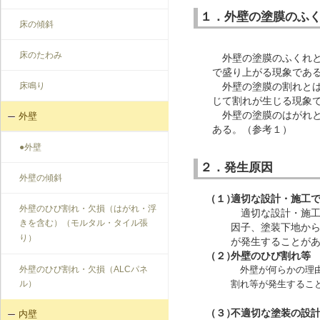
１．外壁の塗膜のふ
床の傾斜
床のたわみ
外壁の塗膜のふくれと
で盛り上がる現象であ
外壁の塗膜の割れとは
床鳴り
じて割れが生じる現象
外壁の塗膜のはがれと
外壁
ある。（参考１）
●外壁
２．発生原因
外壁の傾斜
（１）
適切な設計・施工
外壁のひび割れ・欠損（はがれ・浮
適切な設計・施工
きを含む）（モルタル・タイル張
因子、塗装下地か
り）
が発生することが
（２）
外壁のひび割れ等
外壁が何らかの理由
外壁のひび割れ・欠損（ALCパネ
割れ等が発生するこ
ル）
（３）
不適切な塗装の設
内壁