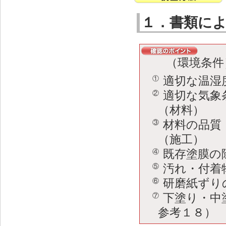
１．書類に
（環境条件
適切な温湿
①
適切な気象
②
（材料）
材料の品質
③
（施工）
既存塗膜の
④
汚れ・付着
⑤
研磨紙ずり
⑥
下塗り・中
⑦
参考１８）