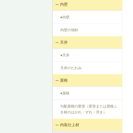
内壁
●内壁
内壁の傾斜
天井
●天井
天井のたわみ
屋根
●屋根
勾配屋根の変形（変形または屋根ふ
き材のはがれ・ずれ・浮き）
内装仕上材