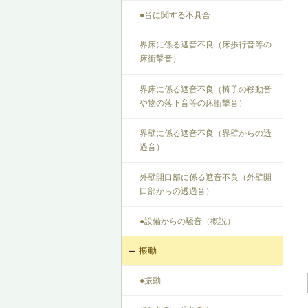
●音に関する不具合
界床に係る遮音不良（床歩行音等の
床衝撃音）
界床に係る遮音不良（椅子の移動音
や物の落下音等の床衝撃音）
界壁に係る遮音不良（界壁からの透
過音）
外壁開口部に係る遮音不良（外壁開
口部からの透過音）
●設備からの騒音（概説）
振動
●振動