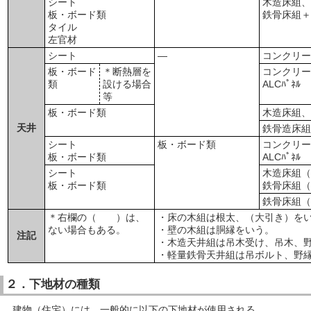
シート
木造床組
板・ボード類
鉄骨床組
タイル
左官材
シート
―
コンクリ
板・ボード
＊断熱層を
コンクリ
類
設ける場合
ALCﾊﾟﾈﾙ
等
板・ボード類
木造床組
天井
鉄骨造床
シート
板・ボード類
コンクリ
板・ボード類
ALCﾊﾟﾈﾙ
シート
木造床組
板・ボード類
鉄骨床組
鉄骨床組
＊右欄の（ ）は、
・床の木組は根太、（大引き）を
ない場合もある。
・壁の木組は胴縁をいう。
注記
・木造天井組は吊木受け、吊木、
・軽量鉄骨天井組は吊ボルト、野
２．下地材の種類
建物（住宅）には、一般的に以下の下地材が使用される。