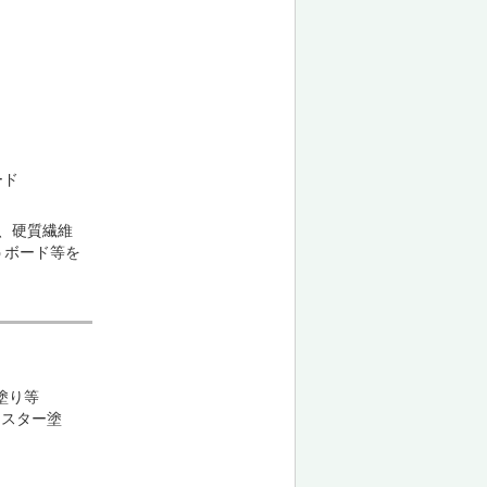
ード
、硬質繊維
うボード等を
塗り等
ラスター塗