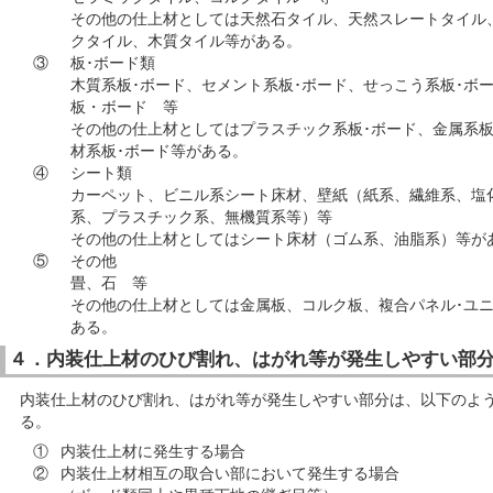
その他の仕上材としては天然石タイル、天然スレートタイル
クタイル、木質タイル等がある。
③
板･ボード類
木質系板･ボード、セメント系板･ボード、せっこう系板･ボ
板・ボード 等
その他の仕上材としてはプラスチック系板･ボード、金属系板
材系板･ボード等がある。
④
シート類
カーペット、ビニル系シート床材、壁紙（紙系、繊維系、塩
系、プラスチック系、無機質系等）等
その他の仕上材としてはシート床材（ゴム系、油脂系）等が
⑤
その他
畳、石 等
その他の仕上材としては金属板、コルク板、複合パネル･ユ
ある。
４．内装仕上材のひび割れ、はがれ等が発生しやすい部
内装仕上材のひび割れ、はがれ等が発生しやすい部分は、以下のよ
る。
①
内装仕上材に発生する場合
②
内装仕上材相互の取合い部において発生する場合