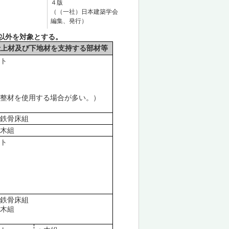
４版
（（一社）日本建築学会
編集、発行）
外を対象とする。
装仕上材及び下地材を支持する部材等
ート
調整材を使用する場合が多い。）
、鉄骨床組
＋木組
ート
、鉄骨床組
＋木組