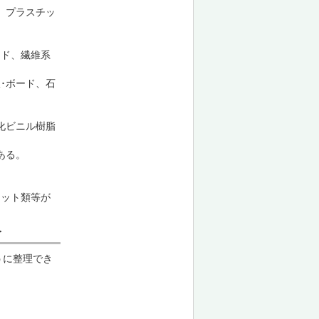
、プラスチッ
ード、繊維系
･ボード、石
化ビニル樹脂
ある。
ニット類等が
分
うに整理でき