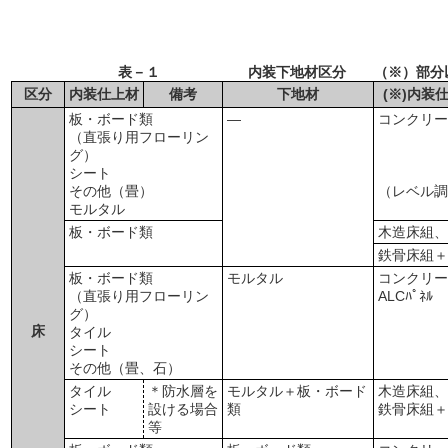
表－１ 内装下地材区分 （※）部分以
区分
内装仕上材
備考
下地材
(※)内
板・ボード類
―
コンクリ
（直張り用フローリン
グ）
シート
その他（畳）
（レベル
モルタル
板・ボード類
木造床組
鉄骨床組
板・ボード類
モルタル
コンクリ
（直張り用フローリン
ALCﾊﾟﾈﾙ
グ）
床
タイル
シート
その他（畳、石）
タイル
＊防水層を
モルタル＋板・ボード
木造床組
シート
設ける場合
類
鉄骨床組
等