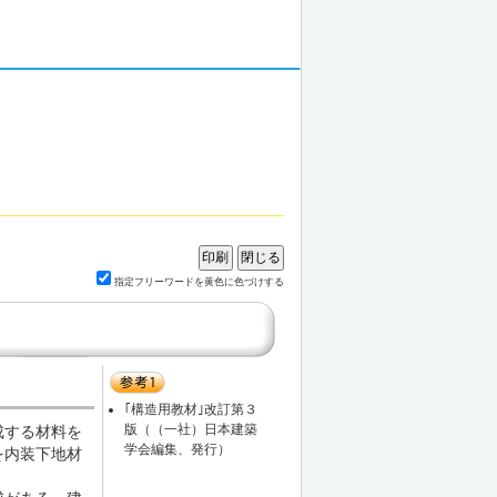
指定フリーワードを黄色に色づけする
｢構造用教材｣改訂第３
版（（一社）日本建築
成する材料を
学会編集、発行）
を内装下地材