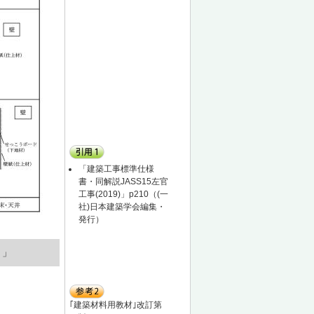
「建築工事標準仕様
書・同解説JASS15左官
工事(2019)」p210（(一
社)日本建築学会編集・
発行）
。」
｢建築材料用教材｣改訂第