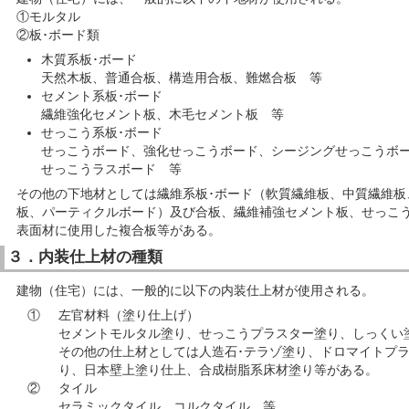
①モルタル
②板･ボード類
木質系板･ボード
天然木板、普通合板、構造用合板、難燃合板 等
セメント系板･ボード
繊維強化セメント板、木毛セメント板 等
せっこう系板･ボード
せっこうボード、強化せっこうボード、シージングせっこうボ
せっこうラスボード 等
その他の下地材としては繊維系板･ボード（軟質繊維板、中質繊維板
板、パーティクルボード）及び合板、繊維補強セメント板、せっこ
表面材に使用した複合板等がある。
３．内装仕上材の種類
建物（住宅）には、一般的に以下の内装仕上材が使用される。
①
左官材料（塗り仕上げ）
セメントモルタル塗り、せっこうプラスター塗り、しっくい
その他の仕上材としては人造石･テラゾ塗り、ドロマイトプ
り、日本壁上塗り仕上、合成樹脂系床材塗り等がある。
②
タイル
セラミックタイル、コルクタイル 等