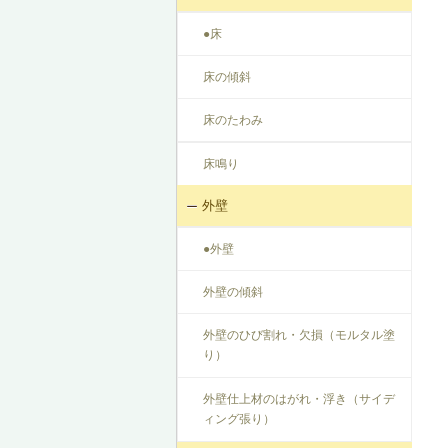
●床
床の傾斜
床のたわみ
床鳴り
外壁
●外壁
外壁の傾斜
外壁のひび割れ・欠損（モルタル塗
り）
外壁仕上材のはがれ・浮き（サイデ
ィング張り）