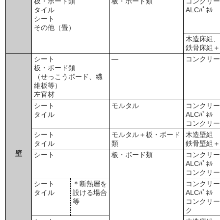
板・ボード類
板・ボード類
コンクリ
タイル
ALCﾊﾟﾈﾙ
シート
その他（畳）
木造床組
鉄骨床組
シート
―
コンクリ
板・ボード類
（せっこうボード、繊
維板等）
左官材
シート
モルタル
コンクリ
タイル
ALCﾊﾟﾈﾙ
コンクリ
シート
モルタル＋板・ボード
木造壁組
タイル
類
鉄骨壁組
壁
シート
板・ボード類
コンクリ
ALCﾊﾟﾈﾙ
コンクリ
シート
＊断熱層を
コンクリ
タイル
設ける場合
ALCﾊﾟﾈﾙ
等
コンクリ
ク