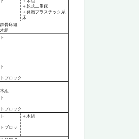
ート
＋木組
＋乾式二重床
＋発泡プラスチック系
床
、鉄骨床組
＋木組
ート
ート
ートブロック
＋木組
ート
ートブロック
ート
＋木組
ートブロッ