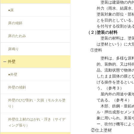
塗装は建築物の内外
外力（雨水、結露水
●床
塗装対象の部位・部
とを目的としている
床の傾斜
を付与する役割があ
（２）
塗装の材料
床のたわみ
塗装の材料は、塗装
は塗材という）に大
床鳴り
①塗料
塗料は、多様な原料
外壁
的、装飾的、又は特
品。流動状態で物体
●外壁
したまま固体の膜と
げる操作を塗るとい
外壁の傾斜
う。（参考３）
屋内外の用途や素地
である。（参考４）
外壁のひび割れ・欠損（モルタル塗
木部、鉄鋼・亜鉛め
り）
ル・押出成形セメン
象に用いられ、美装
外壁仕上材のはがれ・浮き（サイデ
ー、吹付け機等によ
ィング張り）
②仕上塗材