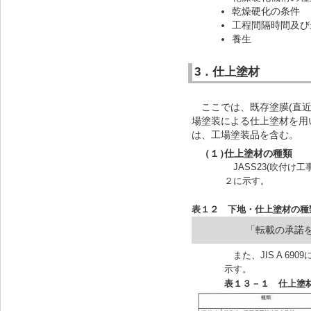
乾燥硬化の条件
工程間隔時間及び
養生
3．仕上塗材
ここでは、既存塗膜(直近
場塗装による仕上塗材を用
は、工場塗装品を含む。
（１）
仕上塗材の種類
JASS23(吹付
２に示す。
表１２ 下地・仕上塗材の種
「転載の承諾
また、JIS A 6
示す。
表１３－１
仕上塗材