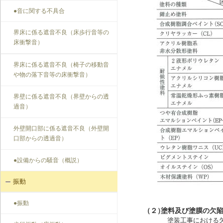
●音に関する不具合
界床に係る遮音不良（床歩行音等の
床衝撃音）
界床に係る遮音不良（椅子の移動音
や物の落下音等の床衝撃音）
界壁に係る遮音不良（界壁からの透
過音）
外壁開口部に係る遮音不良（外壁開
口部からの透過音）
●設備からの騒音（概説）
振動
●振動
（２）
塗料及び塗膜の欠
塗装工事における