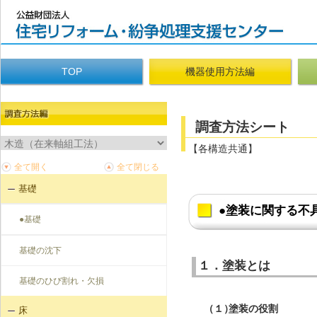
TOP
機器使用方法編
調査方法シート
【各構造共通】
基礎
●塗装に関する不
●基礎
基礎の沈下
１．塗装とは
基礎のひび割れ・欠損
（１）
塗装の役割
床