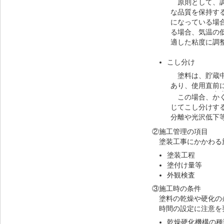
原則として、調
な品質を保持す
になっている場
る場合、気温の
適した粘度に調
こし分け
塗料は、貯蔵中
あり、使用直前
・
この場合、
か
じてこし分けす
分離や光沢低下
②施工管理の項目
塗装工事にかかわる施工
塗装工程
塗付け量等
外観検査
③施工時の条件
塗料の乾燥や硬化の条件
時間の設定に注意を
乾燥硬化機構の種