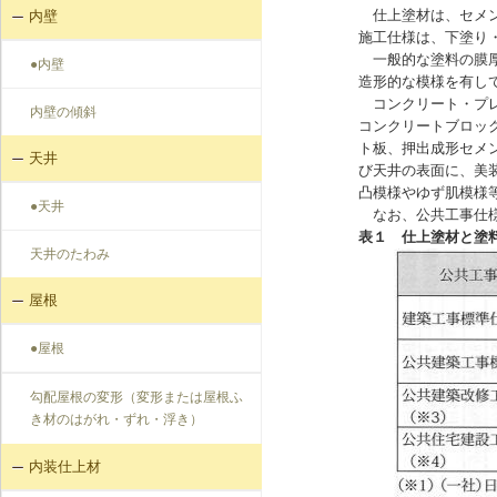
仕上塗材は、セメ
内壁
施工仕様は、下塗り
一般的な塗料の膜厚が
●内壁
造形的な模様を有し
コンクリート・プレ
内壁の傾斜
コンクリートブロッ
ト板、押出成形セメ
天井
び天井の表面に、美
凸模様やゆず肌模様
●天井
なお、公共工事仕
表１ 仕上塗材と塗
天井のたわみ
屋根
●屋根
勾配屋根の変形（変形または屋根ふ
き材のはがれ・ずれ・浮き）
内装仕上材