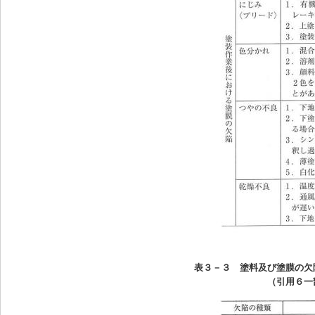
表３－３ 塗料及び塗膜の欠
（引用６一部加