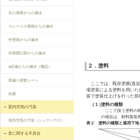
瓦の屋根からの漏水
スレートの屋根からの漏水
外壁面からの漏水
外部開口部からの漏水
２．塗料
●設備からの漏水（概説）
雨漏り調査シート
ここでは、既存塗膜(直近
場塗装による塗料を用いた
結露
装で塗装仕上げを行った部
（１）
塗料の種類
室内空気の汚染
ここで扱う塗料の
の場合は、材料製造
室内空気の汚染（シックハウス）
表２ 塗料の種類と適用下地
音に関する不具合