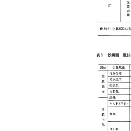
表５ 鉄鋼面・亜鉛