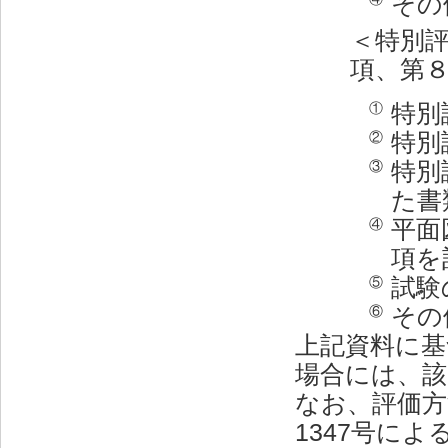
その
＜特別
項、第
特別
①
特別
②
特別
③
た書
平面
④
項を
試験
⑤
その
⑥
上記資料に基
場合には、該
なお、評価方
1347号によ