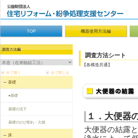
TOP
機器使用方法編
調査方法シート
【各構造共通】
基礎
●基礎
基礎の沈下
１．大便器
基礎のひび割れ・欠損
大便器の結露
床