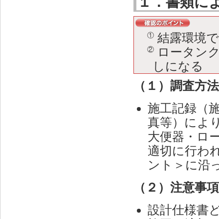
１．書類に
結露環境
①
ロータン
②
しになる
（１）調査方
施工記録（
真等）によ
大便器・ロ
適切に行わ
ント＞に沿
（２）注意事
設計仕様書