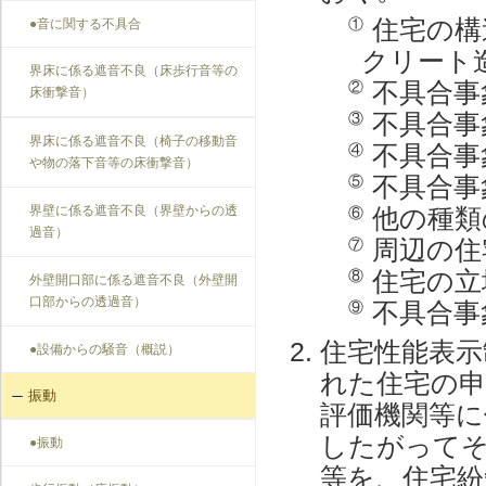
住宅の構
①
●音に関する不具合
クリート
界床に係る遮音不良（床歩行音等の
不具合事
②
床衝撃音）
不具合事
③
界床に係る遮音不良（椅子の移動音
不具合事
④
や物の落下音等の床衝撃音）
不具合事
⑤
他の種類
界壁に係る遮音不良（界壁からの透
⑥
過音）
周辺の住
⑦
住宅の立
⑧
外壁開口部に係る遮音不良（外壁開
口部からの透過音）
不具合事
⑨
住宅性能表示
●設備からの騒音（概説）
れた住宅の申
振動
評価機関等に
したがって
●振動
等を、住宅紛