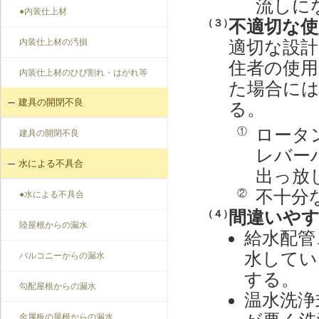
流しに
●内装仕上材
不適切な
（３）
適切な設
内装仕上材の汚損
住者の使
内装仕上材のひび割れ・はがれ等
た場合に
建具の開閉不良
る。
ロータ
①
建具の開閉不良
レバー
水による不具合
出っ放
不十分
②
●水による不具合
間違いや
（４）
陸屋根からの漏水
給水配管
水してい
バルコニーからの漏水
する。
勾配屋根からの漏水
温水洗浄
金属板の屋根からの漏水