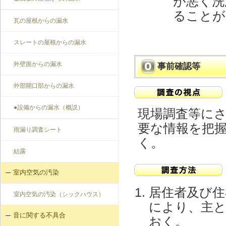
が悪く洗
ることが
瓦の屋根からの漏水
スレートの屋根からの漏水
外壁面からの漏水
事前確認等
外部開口部からの漏水
●設備からの漏水（概説）
現場調査等に
要な情報を把
雨漏り調査シート
く。
結露
室内空気の汚染
居住者及び住
室内空気の汚染（シックハウス）
により、主
音に関する不具合
おく。