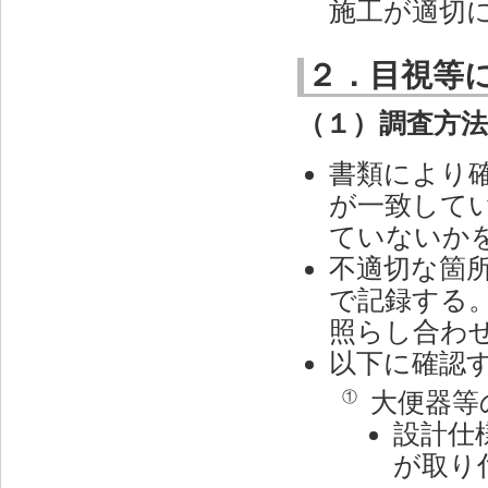
施工が適切
２．目視等
（１）調査方
書類により
が一致して
ていないか
不適切な箇
で記録する
照らし合わ
以下に確認
大便器等
①
設計仕
が取り