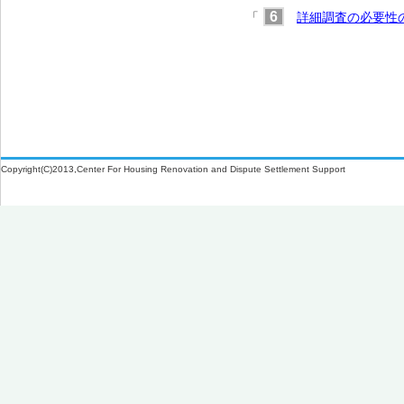
6
「
詳細調査の必要性
Copyright(C)2013,Center For Housing Renovation and Dispute Settlement Support