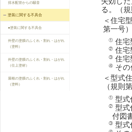
失効した
排水配管からの騒音
る。（規
塗装に関する不具合
＜住宅
第一号
●塗装に関する不具合
住宅
①
外壁の塗膜のふくれ・割れ・はがれ
（塗料）
住宅
②
住宅
③
外壁の塗膜のふくれ・割れ・はがれ
その
④
（仕上塗材）
＜型式
屋根の塗膜のふくれ・割れ・はがれ
（規則
（塗料）
型式
①
型式
②
付図
型式
③
④