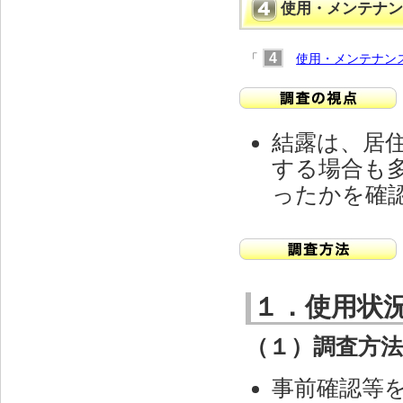
使用・メンテナン
4
「
使用・メンテナン
結露は、居
する場合も
ったかを確
１．使用状
（１）調査方
事前確認等