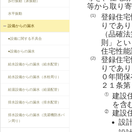
歩行振動（床振動）
等から取り
水平振動
登録住宅
(1)
りであり
設備からの漏水
（品確法
●設備に関する不具合
則」とい
住宅性能
●設備からの漏水
登録住宅
(2)
給水設備からの漏水（給水配管）
りであり
０年間保
給水設備からの漏水（水栓周り）
２１条第
給湯設備からの漏水（給湯配管）
建設
①
を含
排水設備からの漏水（排水配管）
建設
②
排水設備からの漏水（洗濯機防水パ
設
ン周り）