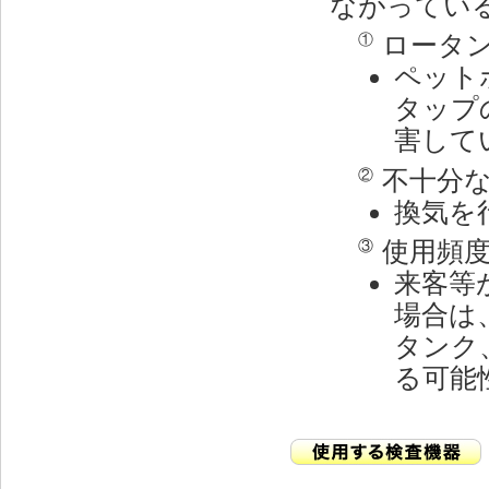
ながってい
ロータ
①
ペット
タップ
害して
不十分
②
換気を
使用頻
③
来客等
場合は
タンク
る可能