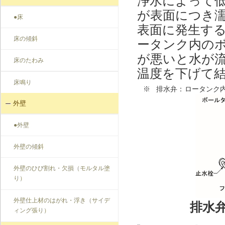
浄水によって
が表面につき
●床
表面に発生す
床の傾斜
ータンク内のボ
が悪いと水が
床のたわみ
温度を下げて
床鳴り
※
排水弁：
ロータンク
外壁
●外壁
外壁の傾斜
外壁のひび割れ・欠損（モルタル塗
り）
外壁仕上材のはがれ・浮き（サイデ
排水弁
ィング張り）