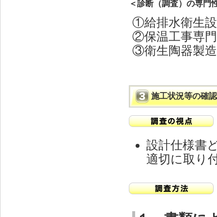
＜診断（調査）の専門
①給排水衛生
②保温工事専
③衛生陶器製
施工状況等の確認
設計仕様書
適切に取り