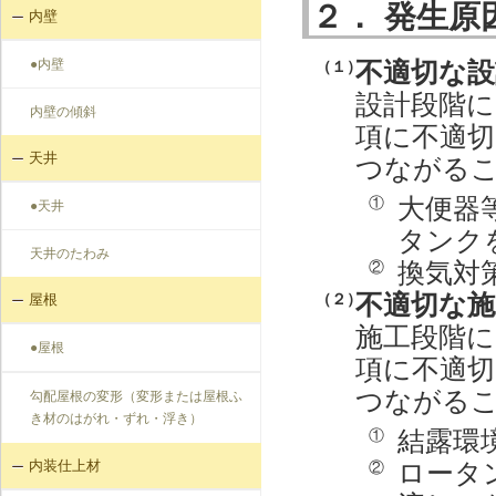
２． 発生原
内壁
●内壁
不適切な設
（１）
設計段階に
内壁の傾斜
項に不適
天井
つながる
大便器
①
●天井
タンク
天井のたわみ
換気対
②
不適切な施
（２）
屋根
施工段階に
●屋根
項に不適
つながる
勾配屋根の変形（変形または屋根ふ
き材のはがれ・ずれ・浮き）
結露環
①
ロータ
内装仕上材
②