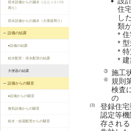
設
排水設備からの漏水（ユニットバス
住
周り）
し
排水設備からの漏水（大便器周り）
類
* 
設備の結露
*
●設備の結露
* 
*
給水配管・排水配管の結露
施工
大便器の結露
③
規則
④
設備からの騒音
検査
●設備からの騒音
の
登録住宅
(3)
換気設備からの騒音
認定等機
給水・給湯配管からの騒音
存される