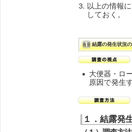
以上の情報に
しておく。
結露の発生状況の
大便器・ロ
原因で発生
１．結露発
（１）調査方