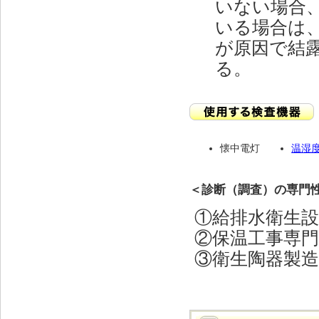
いない場合
いる場合は
が原因で結
る。
懐中電灯
温湿
＜診断（調査）の専門
①給排水衛生
②保温工事専
③衛生陶器製