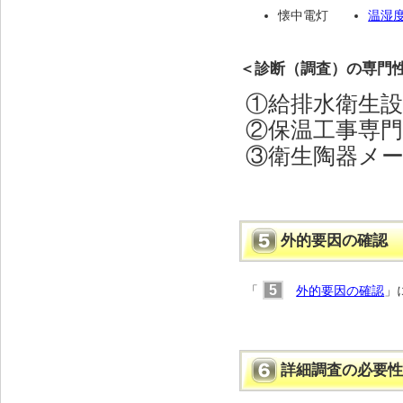
懐中電灯
温湿
＜診断（調査）の専門
①給排水衛生
②保温工事専
③衛生陶器メ
外的要因の確認
5
「
外的要因の確認
」
詳細調査の必要性