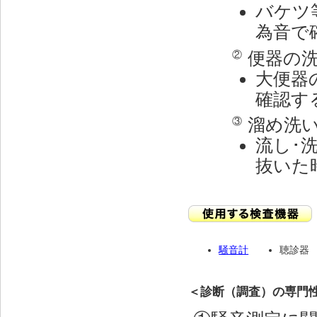
バケツ
為音で
便器の
②
大便器
確認す
溜め洗
③
流し･
抜いた
騒音計
聴診器
＜診断（調査）の専門