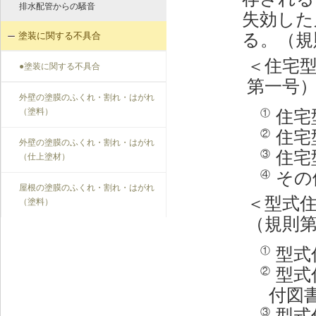
排水配管からの騒音
失効した
る。（規
塗装に関する不具合
＜住宅
●塗装に関する不具合
第一号
外壁の塗膜のふくれ・割れ・はがれ
（塗料）
住宅
①
住宅
②
外壁の塗膜のふくれ・割れ・はがれ
住宅
③
（仕上塗材）
その
④
屋根の塗膜のふくれ・割れ・はがれ
＜型式
（塗料）
（規則
型式
①
型式
②
付図
型式
③