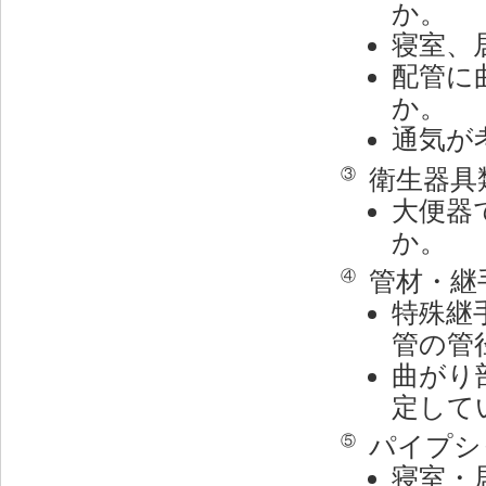
か。
寝室、
配管に
か。
通気が
衛生器具
③
大便器
か。
管材・継
④
特殊継
管の管
曲がり
定して
パイプシ
⑤
寝室・