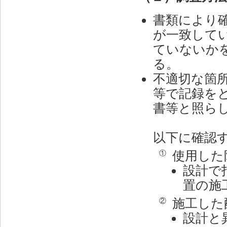
書類により
が一致して
ていないか
る。
不適切な箇
等で記録を
書等と照ら
以下に確認
使用した
①
設計で
置の施
施工した
②
設計と