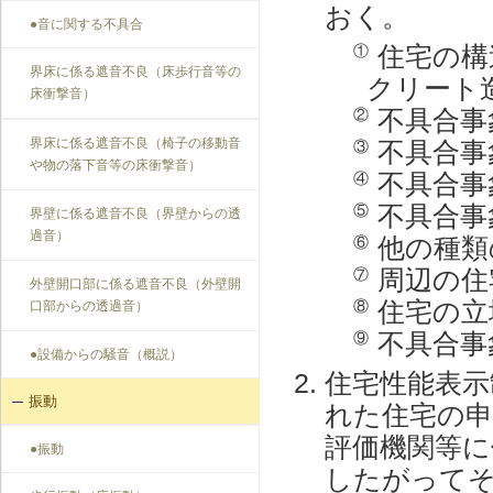
おく。
●音に関する不具合
住宅の構
①
界床に係る遮音不良（床歩行音等の
クリート
床衝撃音）
不具合事
②
界床に係る遮音不良（椅子の移動音
不具合事
③
や物の落下音等の床衝撃音）
不具合事
④
不具合事
⑤
界壁に係る遮音不良（界壁からの透
過音）
他の種類
⑥
周辺の住
⑦
外壁開口部に係る遮音不良（外壁開
住宅の立
⑧
口部からの透過音）
不具合事
⑨
●設備からの騒音（概説）
住宅性能表示
振動
れた住宅の申
評価機関等に
●振動
したがって