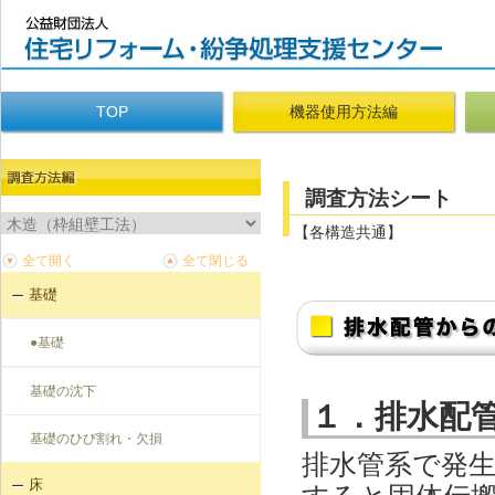
TOP
機器使用方法編
調査方法シート
【各構造共通】
基礎
●基礎
基礎の沈下
１．排水配
基礎のひび割れ・欠損
排水管系で発
床