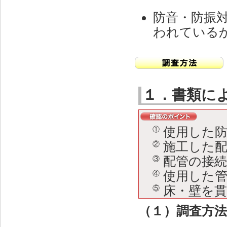
防音・防振
われている
１．書類に
使用した
①
施工した
②
配管の接続
③
使用した
④
床・壁を
⑤
（１）調査方