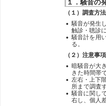
１．騒音の
（１）調査方
騒音が発生
触診・聴診
騒音計を用
る。
（２）注意事
暗騒音が大
きた時間帯
左右・上下
所まで調査
騒音に関し
右し、個人