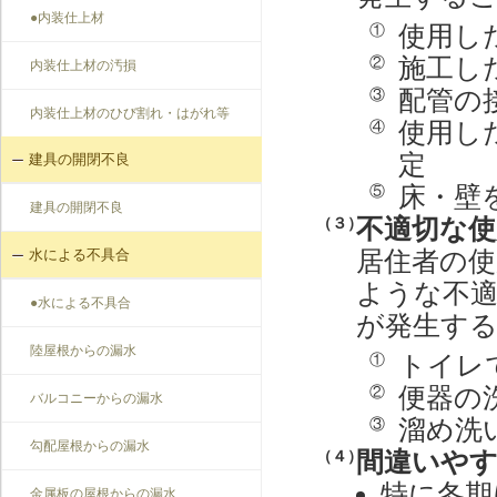
●内装仕上材
使用し
①
施工し
②
内装仕上材の汚損
配管の
③
内装仕上材のひび割れ・はがれ等
使用し
④
定
建具の開閉不良
床・壁
⑤
建具の開閉不良
不適切な
（３）
居住者の
水による不具合
ような不
●水による不具合
が発生す
陸屋根からの漏水
トイレ
①
便器の
②
バルコニーからの漏水
溜め洗
③
勾配屋根からの漏水
間違いや
（４）
特に冬期
金属板の屋根からの漏水