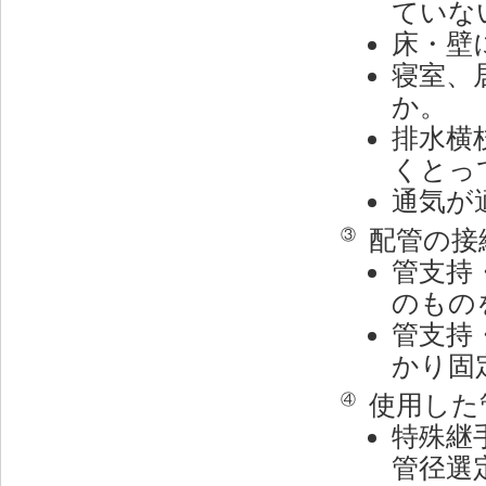
ていな
床・壁
寝室、
か。
排水横
くとっ
通気が
配管の接
③
管支持
のもの
管支持
かり固
使用した
④
特殊継
管径選