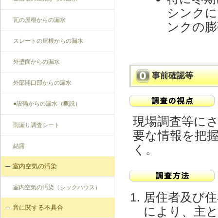
シンクに
瓦の屋根からの漏水
ンクの膨
スレートの屋根からの漏水
外壁面からの漏水
事前確認等
外部開口部からの漏水
●設備からの漏水（概説）
現場調査等に
雨漏り調査シート
要な情報を把
結露
く。
室内空気の汚染
室内空気の汚染（シックハウス）
居住者及び住
音に関する不具合
により、主