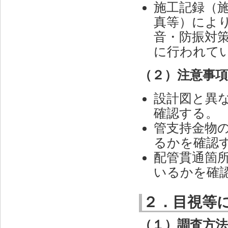
施工記録（
真等）によ
音・防振対
に行われて
（２）注意事
設計図と異
確認する。
管支持金物
るかを確認
配管貫通箇
いるかを確
２．目視等
（１）調査方