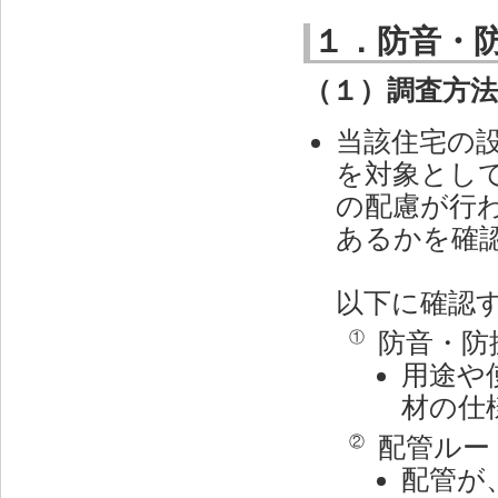
１．防音・
（１）調査方
当該住宅の
を対象とし
の配慮が行
あるかを確
以下に確認
防音・防
①
用途や
材の仕
配管ルー
②
配管が