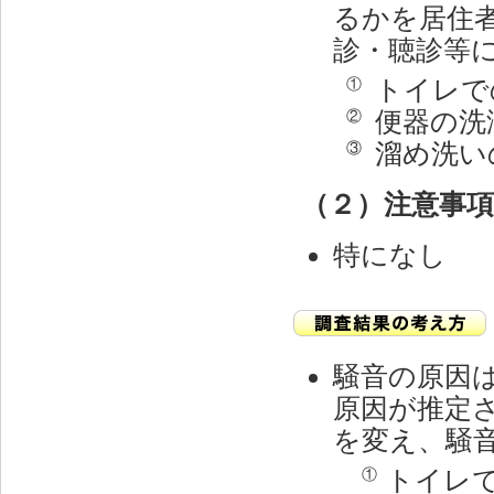
るかを居住
診・聴診等
トイレで
①
便器の洗
②
溜め洗い
③
（２）注意事
特になし
騒音の原因
原因が推定
を変え、騒
トイレ
①