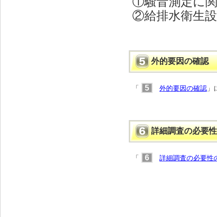
①騒音測定に
②給排水衛生
外的要因の確認
5
「
外的要因の確認
」
詳細調査の必要性
6
「
詳細調査の必要性