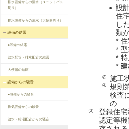
排水設備からの漏水（ユニットバス
設
周り）
住
排水設備からの漏水（大便器周り）
し
類
設備の結露
* 
●設備の結露
*
* 
給水配管・排水配管の結露
*
大便器の結露
施工
③
設備からの騒音
規則
④
検査
●設備からの騒音
の
換気設備からの騒音
登録住宅
(3)
認定等機
給水・給湯配管からの騒音
存される