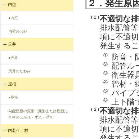
２．発生原
内壁
不適切な排
（１）
●内壁
排水配管等
内壁の傾斜
項に不適
発生する
天井
防音・
①
●天井
配管ル
②
天井のたわみ
衛生器
③
管材・
④
屋根
パイプ
⑤
●屋根
上下階
⑥
不適切な排
（２）
勾配屋根の変形（変形または屋根ふ
き材のはがれ・ずれ・浮き）
排水配管等
項に不適
内装仕上材
発生する