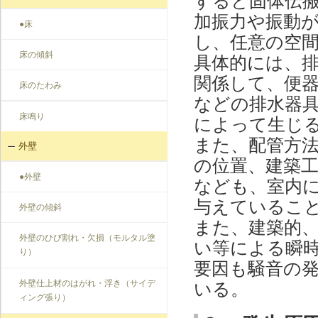
すると固体伝搬
加振力や振動
●床
し、任意の空
床の傾斜
具体的には、
関係して、便
床のたわみ
などの排水器
床鳴り
によって生じ
また、配管方
外壁
の位置、建築
●外壁
なども、室内
与えているこ
外壁の傾斜
また、建築的
外壁のひび割れ・欠損（モルタル塗
い等による瞬
り）
要因も騒音の
外壁仕上材のはがれ・浮き（サイデ
いる。
ィング張り）