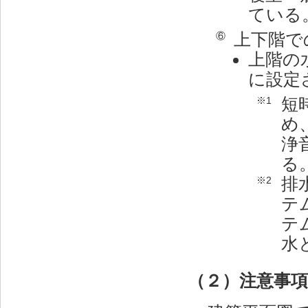
ている
上下階で
⑥
上階の
に設定
短
※1
め
浄
る
排
※2
テ
テ
水
（２）注意事