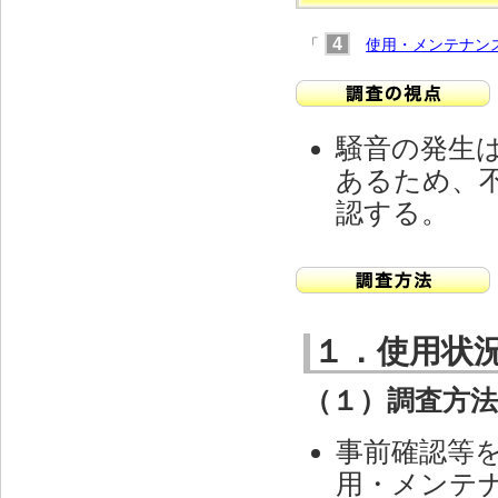
4
「
使用・メンテナン
騒音の発生
あるため、
認する。
１．使用状
（１）調査方
事前確認等
用・メンテ