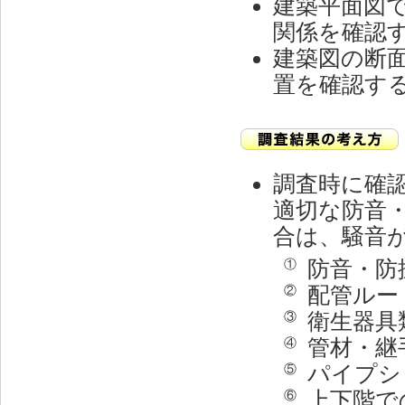
建築平面図
関係を確認
建築図の断
置を確認す
調査時に確
適切な防音
合は、騒音
防音・防
①
配管ルー
②
衛生器具
③
管材・継
④
パイプシ
⑤
上下階で
⑥