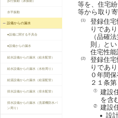
歩行振動（床振動）
等を、住宅紛
等から取り
水平振動
登録住宅
(1)
設備からの漏水
りであり
●設備に関する不具合
（品確法
則」とい
●設備からの漏水
住宅性能
給水設備からの漏水（給水配管）
登録住宅
(2)
りであり
給水設備からの漏水（水栓周り）
０年間保
給湯設備からの漏水（給湯配管）
２１条第
建設
①
排水設備からの漏水（排水配管）
を含
排水設備からの漏水（洗濯機防水パ
建設
②
ン周り）
設