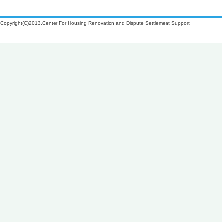
Copyright(C)2013,Center For Housing Renovation and Dispute Settlement Support