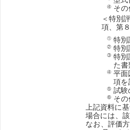
その
④
＜特別
項、第
特別
①
特別
②
特別
③
た書
平面
④
項を
試験
⑤
その
⑥
上記資料に基
場合には、該
なお、評価方