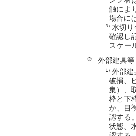
触によ
場合に
水切り
3）
確認し
スケー
外部建具等
②
外部建
1）
破損、
集）、
枠と下
か、目
認する
状態、
認する