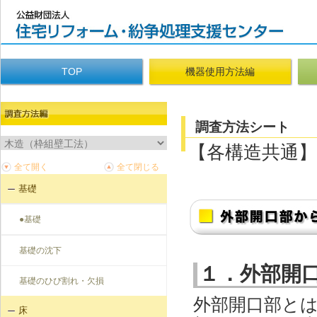
TOP
機器使用方法編
調査方法シート
【各構造共通】
基礎
●基礎
基礎の沈下
１．外部開
基礎のひび割れ・欠損
外部開口部と
床