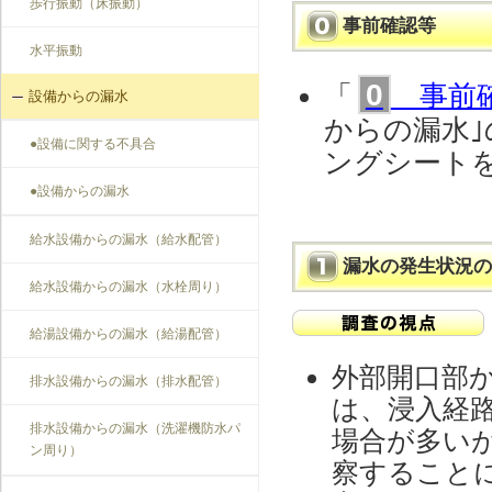
歩行振動（床振動）
事前確認等
水平振動
0
「
事前
設備からの漏水
からの漏水｣
●設備に関する不具合
ングシート
●設備からの漏水
給水設備からの漏水（給水配管）
漏水の発生状況の
給水設備からの漏水（水栓周り）
給湯設備からの漏水（給湯配管）
外部開口部
排水設備からの漏水（排水配管）
は、浸入経
排水設備からの漏水（洗濯機防水パ
場合が多い
ン周り）
察すること