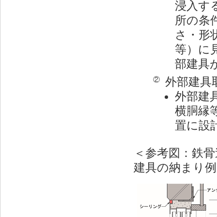
浸入す
所の条
さ・形
等）に
部建具
外部建具
②
外部建
横胴縁
置に設
＜参考図：鉄骨
建具の納まり例