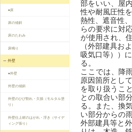
部をいい、屋
性や耐風圧性
●床
熱性、遮音性
床の傾斜
らの要求に対
が使用され、
床のたわみ
（外部建具お
床鳴り
吸気口等））
外壁
る。
ここでは、降
●外壁
原因箇所とし
外壁の傾斜
を取り扱うこ
との取合い部
外壁のひび割れ・欠損（モルタル塗
る。また、換
り）
い部分からの
外壁仕上材のはがれ・浮き（サイデ
外部建具等と
ィング張り）
りは、木造、