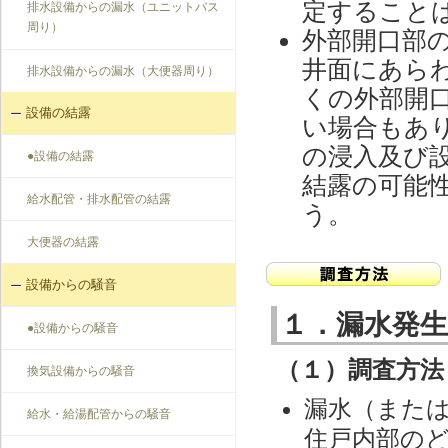
定すること
排水設備からの漏水（ユニットバス
周り）
外部開口部
井面にあら
排水設備からの漏水（大便器周り）
くの外部開
設備の結露
い場合もあ
の浸入及び
●設備の結露
結露の可能
給水配管・排水配管の結露
う。
大便器の結露
設備からの騒音
１．漏水発
●設備からの騒音
（１）調査方法
換気設備からの騒音
漏水（また
給水・給湯配管からの騒音
住戸内部の