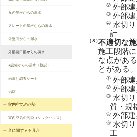
外部建
②
瓦の屋根からの漏水
外部建
③
水切り
④
スレートの屋根からの漏水
計
外壁面からの漏水
不適切な施
（３）
施工段階に
外部開口部からの漏水
な点があ
●設備からの漏水（概説）
とがある
外部建
①
雨漏り調査シート
外部建
②
結露
水切り
③
質・規
室内空気の汚染
外部建
④
室内空気の汚染（シックハウス）
水切り
⑤
音に関する不具合
工