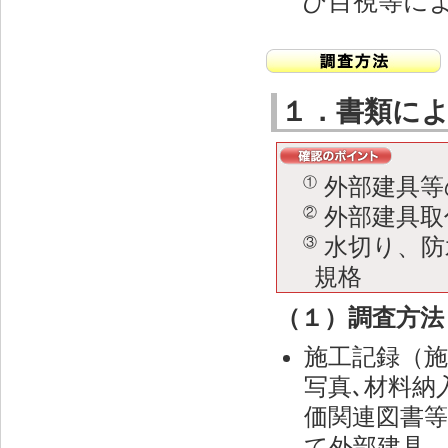
び目視等に
１．書類に
外部建具等
①
外部建具取
②
水切り、防
③
規格
（１）調査方法
施工記録（施
写真､材料納
価関連図書
て外部建具