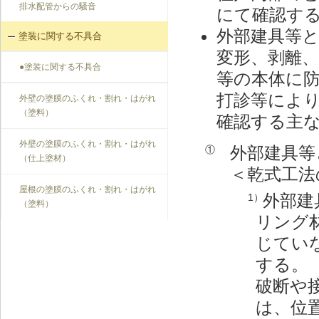
排水配管からの騒音
にて確認す
外部建具等
塗装に関する不具合
変形、剥離
●塗装に関する不具合
等の本体に
打診等によ
外壁の塗膜のふくれ・割れ・はがれ
（塗料）
確認する主
外壁の塗膜のふくれ・割れ・はがれ
外部建具等
①
（仕上塗材）
＜乾式工法
屋根の塗膜のふくれ・割れ・はがれ
外部建
1）
（塗料）
リング
じてい
する。
破断や
は、位