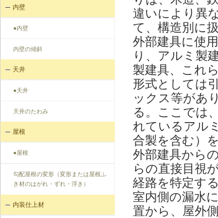
内壁
違いにより異
て、構造別に
●内壁
外部建具に使
内壁の傾斜
り、アルミ製
製建具、これ
天井
形式としては
●天井
ックス等があ
る。ここでは
天井のたわみ
れているアル
屋根
合製を含む）
外部建具から
●屋根
らの直接目視
勾配屋根の変形（変形または屋根ふ
経路を特定す
き材のはがれ・ずれ・浮き）
室内側の漏水
内装仕上材
置から、屋外