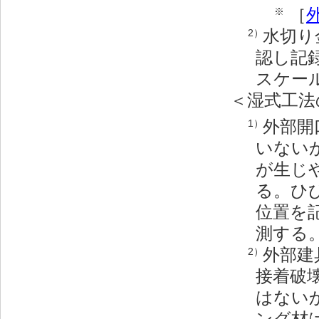
［
※
水切り
2）
認し記
スケー
＜湿式工法
外部開
1）
いない
が生じ
る。ひ
位置を
測する
外部建
2）
接着破
はない
ング材