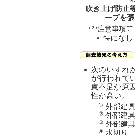
吹き上げ防止
ープを張
注意事項等
（２）
特になし
次のいずれ
が行われて
慮不足が原
性が高い。
外部建
①
外部建
②
外部建
③
水切り
④