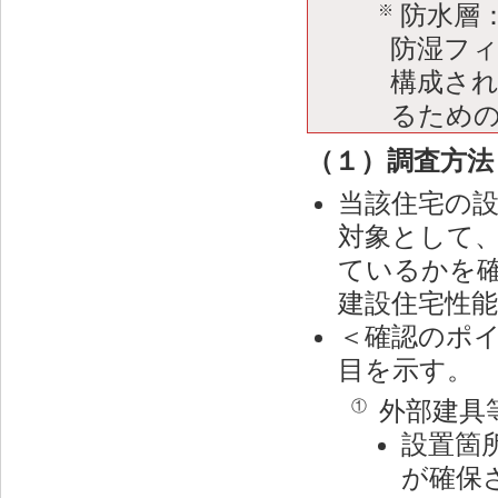
防水層
※
防湿フ
構成さ
るため
（１）調査方法
当該住宅の
対象として
ているかを
建設住宅性
＜確認のポ
目を示す。
外部建具
①
設置箇
が確保