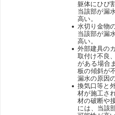
躯体にひび
当該部が漏
高い。
水切り金物
当該部が漏
高い。
外部建具の
取付け不良
がある場合
板の傾斜が
漏水の原因
換気口等と
材が施工さ
材の破断や
には、当該