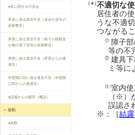
不適切な
（４）
●音に関する不具合
居住者の
界床に係る遮音不良（床歩行音等の
うな不適
床衝撃音）
つながる
界床に係る遮音不良（椅子の移動音
障子部
①
や物の落下音等の床衝撃音）
等の不
建具下
②
界壁に係る遮音不良（界壁からの透
過音）
ミ等に
外壁開口部に係る遮音不良（外壁開
口部からの透過音）
室内使
注）
（※）
●設備からの騒音（概説）
誤認さ
振動
※：［
結露
●振動