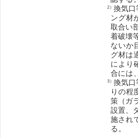
換気口
2）
ング材
取合い
着破壊
ないか
グ材は
により
合には
換気口
3）
りの程
策（ガ
設置、
施され
る。