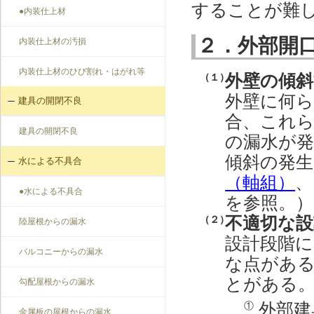
することが難
●内装仕上材
２．外部開
内装仕上材の汚損
内装仕上材のひび割れ・はがれ等
外壁の傾斜
（１）
外壁に何
建具の開閉不良
合、これ
建具の開閉不良
の漏水が
傾斜の発
水による不具合
（軸組）
●水による不具合
を参照。）
不適切な設
（２）
陸屋根からの漏水
設計段階に
バルコニーからの漏水
な点があ
とがある
勾配屋根からの漏水
外部建
①
金属板の屋根からの漏水