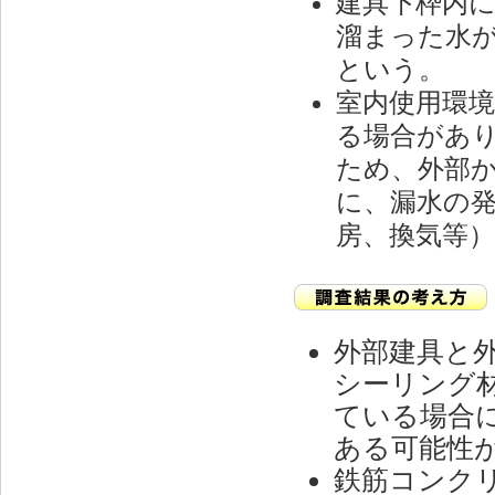
建具下枠内
溜まった水
という。
室内使用環
る場合があ
ため、外部
に、漏水の
房、換気等
外部建具と
シーリング
ている場合
ある可能性
鉄筋コンク