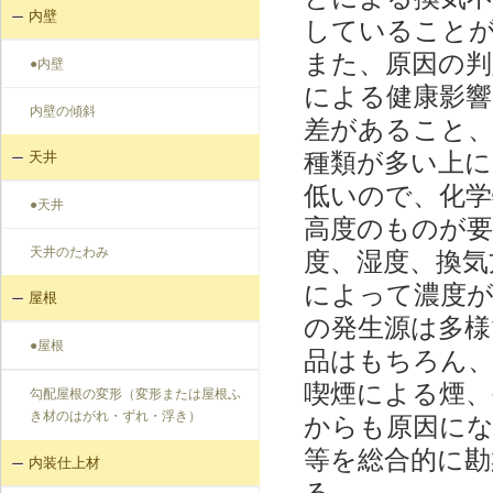
内壁
していること
また、原因の判
●内壁
による健康影
内壁の傾斜
差があること、
種類が多い上に
天井
低いので、化学
●天井
高度のものが要
天井のたわみ
度、湿度、換気
によって濃度が
屋根
の発生源は多様
●屋根
品はもちろん、
喫煙による煙、
勾配屋根の変形（変形または屋根ふ
き材のはがれ・ずれ・浮き）
からも原因に
等を総合的に勘
内装仕上材
る。