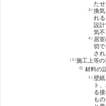
たせ
換気
３）
れる
設計
気不
居室
４）
切で
され
施工上等の
（２）
材料の
①
壁紙
１）
ト、
る接
もの