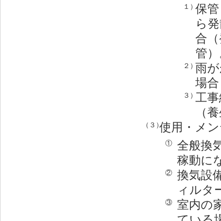
保管
１）
ら発
合（
管）
雨が
２）
場合
工事
３）
（養
使用・メン
（３）
全般換
①
稼動に
換気設
②
ィルタ
室内の
③
ている