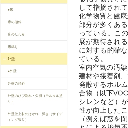
して指摘され
●床
化学物質と健康
床の傾斜
部分が多くあ
っている。こ
床のたわみ
展が期待される
床鳴り
に対する的確
ている。
外壁
室内空気の汚染
●外壁
建材や接着剤、
発散するホル
外壁の傾斜
合物（以下VO
外壁のひび割れ・欠損（モルタル塗
シレンなど）
り）
性が向上した
外壁仕上材のはがれ・浮き（サイデ
（例えば窓を
ィング張り）
とによる換気不