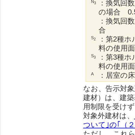
：換気回数0
N
3
の場合 0.
：換気回数
合 
：第2種ホ
S
2
料の使用面
：第3種ホ
S
3
料の使用面
：居室の床
A
なお、告示対象
建材）は、建築
用制限を受けず
対象外建材は、
ついて｣の｢（
ただし、これ