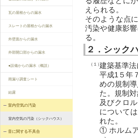
る履歴などに
えられる。
瓦の屋根からの漏水
そのような点
スレートの屋根からの漏水
汚染や健康影響
る。
外壁面からの漏水
２．シック
外部開口部からの漏水
建築基準法
（１）
●設備からの漏水（概説）
平成1５年
雨漏り調査シート
めの規制導
た。規制対
結露
及びクロル
室内空気の汚染
については
室内空気の汚染（シックハウス）
れた。
① ホルム
音に関する不具合