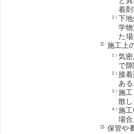
と異
着剤
下地
２）
学物
た場
施工上
②
気密
１）
で隙
接着
２）
ある
施工
３）
散し
施工
４）
場合
保管や
③