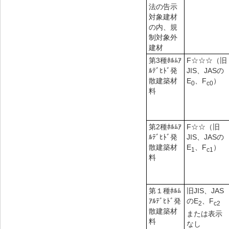
法の告示
対象建材
の内、規
制対象外
建材
第3種ﾎﾙﾑｱ
F☆☆☆（旧
ﾙﾃﾞﾋﾄﾞ発
JIS、JASの
散建築材
E
、F
）
0
c0
料
第2種ﾎﾙﾑｱ
F☆☆（旧
ﾙﾃﾞﾋﾄﾞ発
JIS、JASの
散建築材
E
、F
）
1
c1
料
第１種ﾎﾙﾑ
旧JIS、JAS
ｱﾙﾃﾞﾋﾄﾞ発
のE
、F
2
c2
散建築材
または表示
料
なし