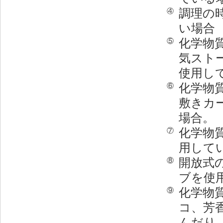
調理の
④
い場合
化学物
⑤
気スト
使用し
化学物
⑥
敷きカ
場合。
化学物
⑦
用して
開放式
⑧
ブを使
化学物
⑨
コ、芳
んだり