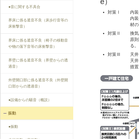
e）
●音に関する不具合
対策Ⅰ
内装
内装
界床に係る遮音不良（床歩行音等の
材の
床衝撃音）
対策Ⅱ
換気
原則
界床に係る遮音不良（椅子の移動音
る。
や物の落下音等の床衝撃音）
対策Ⅲ
天井
界壁に係る遮音不良（界壁からの透
天井
過音）
措置
外壁開口部に係る遮音不良（外壁開
口部からの透過音）
●設備からの騒音（概説）
振動
●振動