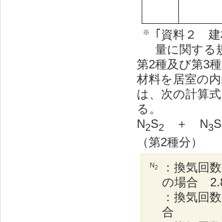
｢資料２ 
※
量に関する
第2種及び第3
材料を居室の内
は、次の計算
る。
N
S
＋ N
S
2
2
3
（第2種分） 
：換気回数0
N
2
の場合 2.
：換気回数
合 