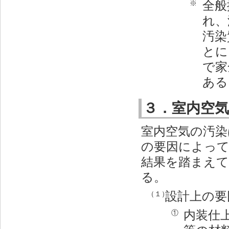
全般
※
れ、
汚染
とに
で家
ある
３．室内空
室内空気の汚染
の要因によっ
結果を踏まえて
る。
設計上の要
（１）
内装仕
①