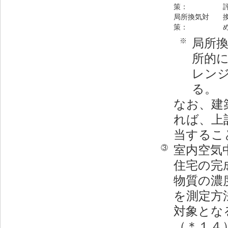
策：
局所換気対
策：
局所
※
所的
レン
る。
なお、建
れば、上
当するこ
室内空気
③
住宅の完
物質の濃
を測定方
対象とな
（＊１４