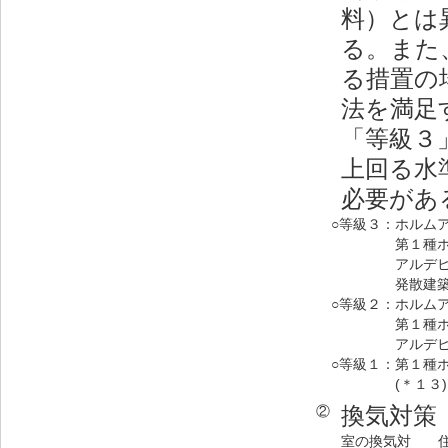
料）とは
る。また
る措置の
法を満足
「等級３
上回る水
必要があ
○等級３：
ホルム
第１種
アルデ
発散建
○等級２：
ホルム
第１種
アルデ
○等級１：
第１種
(＊１３)
換気対策
②
室の換気対