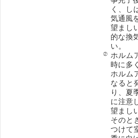
く、し
気通風
望まし
的な換
い。
ホルム
②
時に多
ホルム
なると
り、夏
に注意
望まし
そのと
つけて