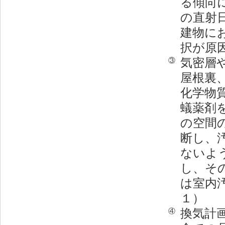
る傾向
の直射
建物に
択が原
気密層
③
屋根裏
化学物
蟻薬剤
の空間
断し、
ないよ
し、そ
は室内
１）
換気計
④