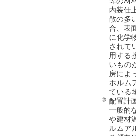
等の材
内装仕
散の多
合、表
に化学
されて
用する
いもの
房によ
ホルム
ている
配置計
②
一般的
や建材
ルムア