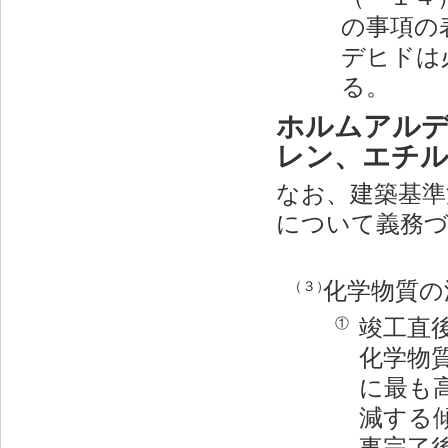
の事項の
デヒドは
る。
ホルムアル
レン、エチ
なお、建築基準
について義務
化学物質の
（３）
竣工直
①
化学物
に最も
減する
事完了