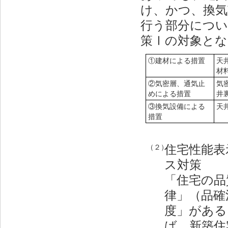
け、かつ、換気
行う部分につ
策Ⅰの対象とな
①建材による措置
天
材
②気密層、通気止
気
めによる措置
井
③換気設備による
天
措置
住宅性能表
（２）
ス対策
「住宅の品
律」（品確
度」がある
ば、新築住