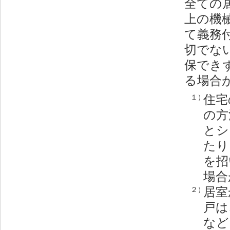
全ての居
上の機
て義務
切でな
保でき
る場合
住宅
１）
の方
とシ
たり
を招
場合
居室
２）
戸は
など