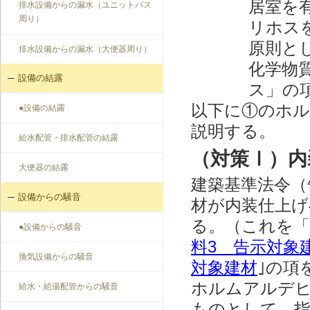
居室を
排水設備からの漏水（ユニットバス
周り）
リホス
原則と
排水設備からの漏水（大便器周り）
化学物
設備の結露
ス」の
以下に①のホ
●設備の結露
説明する。
給水配管・排水配管の結露
（対策Ⅰ）内
大便器の結露
建築基準法令（
設備からの騒音
材が内装仕上げ
る。（これを「
●設備からの騒音
料3 告示対象
換気設備からの騒音
対象建材
｣の項
ホルムアルデ
給水・給湯配管からの騒音
ものとして、指