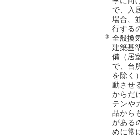
季に向
で、入
場合、
行する
全般換
③
建築基
備（居
で、台
を除く
動させ
からだ
テンや
品から
がある
めに常