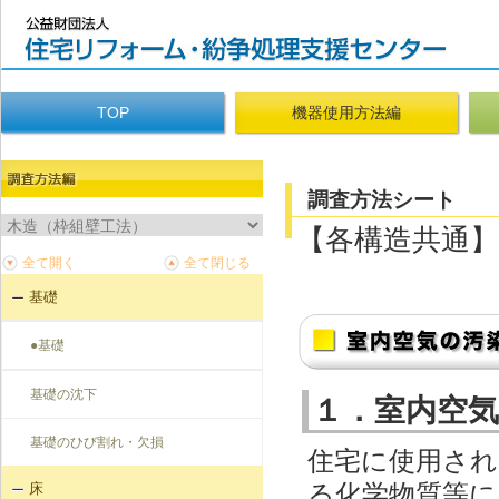
TOP
機器使用方法編
調査方法シート
【各構造共通】
基礎
●基礎
基礎の沈下
１．室内空
基礎のひび割れ・欠損
住宅に使用され
る化学物質等に
床