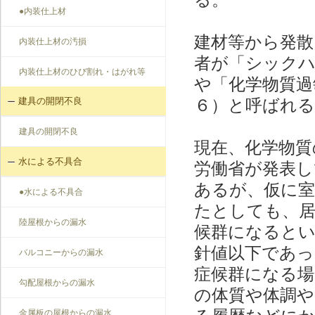
●内装仕上材
建材等から発散
内装仕上材の汚損
者が「シックハ
内装仕上材のひび割れ・はがれ等
や「化学物質過
６）と呼ばれる
建具の開閉不良
建具の開閉不良
現在、化学物質
水による不具合
労働省が発表し
あるが、仮に室
●水による不具合
たとしても、
陸屋根からの漏水
候群になると
針値以下であ
バルコニーからの漏水
症候群になる場
勾配屋根からの漏水
の体質や体調や
金属板の屋根からの漏水