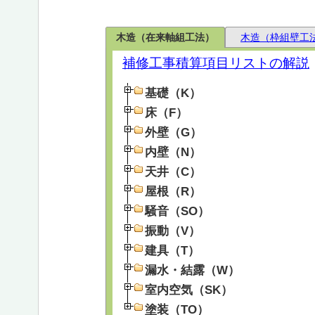
木造（在来軸組工法）
木造（枠組壁工
補修工事積算項目リストの解説
基礎（K）
床（F）
外壁（G）
内壁（N）
天井（C）
屋根（R）
騒音（SO）
振動（V）
建具（T）
漏水・結露（W）
室内空気（SK）
塗装（TO）