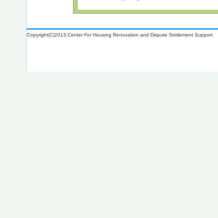
Copyright(C)2013,Center For Housing Renovation and Dispute Settlement Support