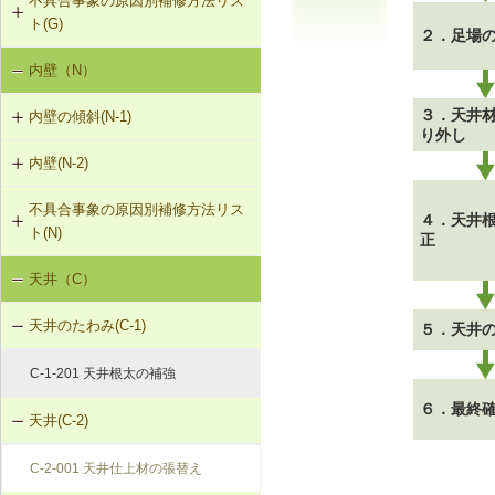
不具合事象の原因別補修方法リス
G-3-201 サイディングの張替え
強
ト(G)
G-2-202 モルタル塗替え
２．足場
F-1-209 大引きの補修
G-3-501 サイディングのひび割れの
G-1-203 外壁の建て入れ不良是正
内壁（N）
外壁の傾斜（G-1）
補修
G-2-501 ひび割れ改修工法（外壁
F-1-210 まぐさによる床梁の補強
部）
G-1-204 集中荷重でたわんだたて枠
３．天井
内壁の傾斜(N-1)
外壁のひび割れ・欠損（G-2）
を補強①
F-1-501 大引きの交換
り外し
G-2-502 シール工法（外壁部）
内壁(N-2)
N-1-001 下地材・仕上材の取替え
外壁仕上材のはがれ、浮き（G-3）
G-1-205 集中荷重でたわんだたて枠
F-1-502 束の交換
（内壁部）
を補強②
G-2-503 モルタル充填工法（外壁
不具合事象の原因別補修方法リス
N-2-001 仕上材の張替え（内壁部）
部）
４．天井
F-1-503 束石の再設置
ト(N)
正
G-1-206 断面欠損等によりたわんだ
たて枠を補強
天井（C）
内壁の傾斜（N-1）
天井のたわみ(C-1)
５．天井
C-1-201 天井根太の補強
６．最終
天井(C-2)
C-2-001 天井仕上材の張替え