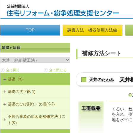
TOP
調査方法・機器使用方法編
補修方法シート
天井
基礎（K）
天井のたわみ
基礎の沈下(K-1)
基礎のひび割れ・欠損(K-2)
K-1-501 基礎をジャッキアップのう
くるい、ね
え、鋼管圧入工法
を入れ、側
不具合事象の原因別補修方法リス
K-2-501 樹脂注入工法
地を水平に
ト(K)
K-1-502 基礎をジャッキアップのう
え、耐圧版工法
K-2-502 充填工法