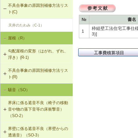
不具合事象の原因別補修方法リス
ト(C)
№
書名
天井のたわみ（C-1）
枠組壁工法住宅工事仕様書 2
1
3)]
屋根（R）
勾配屋根の変形（はがれ、ずれ、
工事費積算項目
浮き）(R-1)
不具合事象の原因別補修方法リス
R-1-201 屋根梁の補強（屋根梁方
ト(R)
式）
騒音（SO）
勾配屋根の変形（はがれ、ずれ、浮
R-1-202 たる木の添え木補強（たる
き）（R-1）
木方式）①
界床に係る遮音不良（椅子の移動
音や物の落下音等の床衝撃音）
R-1-203 たる木の添え木補強（たる
（SO-2）
木方式）②
界壁に係る遮音不良（界壁からの
SO-2-501 軽量床衝撃音に対する遮
R-1-204 トラスの接点の補強（トラ
透過音）（SO-3）
音性能のあるフローリング材（床下
ス方式）