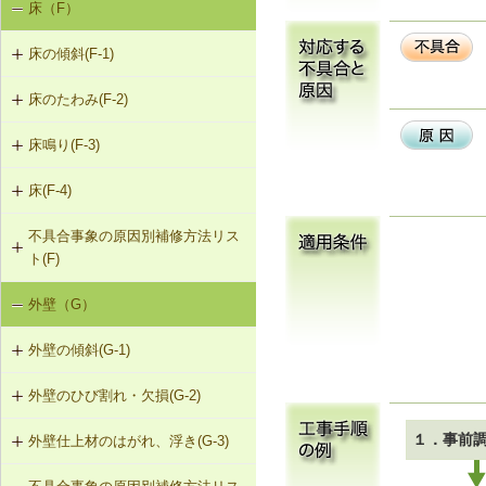
床（F）
基礎の沈下（K-1）
K-1-503 グラウト注入工法
K-2-503 打直し工法
床の傾斜(F-1)
基礎のひび割れ・欠損（K-2）
K-2-504 増し打ち補修
床のたわみ(F-2)
F-1-201 添え床根太による床根太の
補強（2階以上の場合）
K-2-601 Uカットシール材充填工法
床鳴り(F-3)
F-2-201 床根太の交換（1階の場合）
F-1-202 添え床梁による床梁の補強
K-2-602 シール工法
床(F-4)
F-3-201 下張材の留付け直し
F-2-202 下張材の張替え
F-1-203 床梁の取替え
K-2-603 モルタルの塗替え
不具合事象の原因別補修方法リス
F-4-001 ビニル床シートの張替え
F-3-202 床鳴りの補修
ト(F)
F-1-204 たて枠による床梁の補強
F-4-002 カーペットの張替え
外壁（G）
床の傾斜（F-1）
F-1-205 既存まぐさを新規まぐさに
F-4-501 フローリングの張替え
交換
外壁の傾斜(G-1)
床のたわみ（F-2）
F-1-206 たて枠によるまぐさの補強
外壁のひび割れ・欠損(G-2)
G-1-201 耐力壁線内の開口部を壁と
床鳴り（F-3）
する補強
F-1-207 土台の交換
１．事前
外壁仕上材のはがれ、浮き(G-3)
G-2-201 モルタル塗替え（下張材込
み）
G-1-202 耐力壁の壁量増加による補
F-1-208 束立てによる大引きの補強