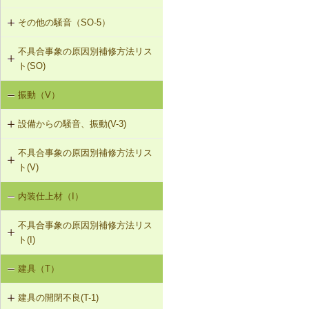
地材等を含む）への交換
その他の騒音（SO-5）
SO-3-501 界壁へのせっこうボード
R-1-205 たる木つなぎの位置・数量
の増し張り
の修正（たる木方式）
不具合事象の原因別補修方法リス
SO-5-501 外壁内透湿防水シートの
ト(SO)
留め付け補修
R-1-206 束による屋根梁の補強（屋
根梁方式）
振動（V）
界床に係る遮音不良（床歩行音等の
床衝撃音）（SO-1）
R-1-207 梁と束によるむな木板の補
設備からの騒音、振動(V-3)
強（たる木方式）
界床に係る遮音不良（椅子の移動音
不具合事象の原因別補修方法リス
V-3-001 換気扇・ダクト等の交換工
や物の落下音等の床衝撃音）（SO-
R-1-501 仕上材の留付け直し（瓦ぶ
ト(V)
事
2）
き）
内装仕上材（I）
床振動（V-1）
V-3-002 水栓の取付け直し
界壁に係る遮音不良（界壁からの透
R-1-601 屋根下地材・ふき材の交換
過音）（SO-3）
不具合事象の原因別補修方法リス
水平振動（V-2）
V-3-003 器具用通気弁の取付け
ト(I)
外壁開口部に係る遮音不良（外部開
設備からの騒音、振動（V-3）
口部からの透過音）（SO-4）
V-3-004 遮音性能のある換気フード
建具（T）
内装仕上材の汚損（I-1）
への交換
その他の騒音（SO-5）
建具の開閉不良(T-1)
内装仕上材のひび割れ、はがれ等
V-3-005 駐輪機からの音・振動の伝