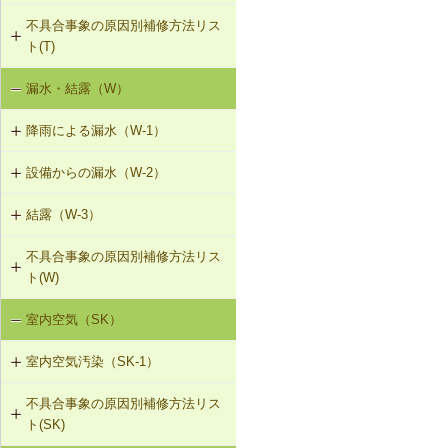
（I-2）
搬を防止する措置
不具合事象の原因別補修方法リス
T-1-001 丁番の取付け調整
ト(T)
T-1-002 丁番の取替え
漏水・結露（W）
建具の開閉不良（T-1）
T-1-003 ラッチボルト受金物の調整
降雨による漏水（W-1）
T-1-004 錠の取替え
設備からの漏水（W-2）
W-1-501 けらば水切の再施工
T-1-005 戸車の調整・取替え
結露（W-3）
W-2-001 混合水栓の接続部品の交換
W-1-502 軒先水切・軒どいの再施工
T-1-006 建具の反直し・取替え
不具合事象の原因別補修方法リス
W-3-001 防露型の便器・ロータンク
W-2-002 給湯配管の取替え、再固定
W-1-503 棟部下地及びシーリング材
ト(W)
に交換
の再施工
T-1-007 敷居のレベル調整
W-2-003 給水・給湯配管接続部のガ
室内空気（SK）
降雨による漏水（W-1）
W-3-002 結露受、結露排水口の追加
スケット交換
W-1-504 下ぶき材（二重張り）と谷
T-1-008 建具上桟削り調整
板の再施工
室内空気汚染（SK-1）
設備からの漏水（W-2）
W-3-003 熱交換型換気扇の設置
W-2-004 継手の交換
T-1-009 建具枠の取替え
W-1-505 開口部材取付け部のシーリ
不具合事象の原因別補修方法リス
SK-1-001 給排気口の位置の変更
結露（W-3）
W-3-004 湿度連動型換気扇の設置
ング再施工
W-2-005 大便器と排水配管接続部の
ト(SK)
取付け直し