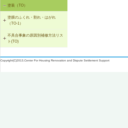
SK-1-002 ダクトの増設
W-3-005 換気扇連動給気口の設置
W-1-506 サッシ回りの防水テープ、
塗装（TO）
室内空気の汚染（SK-1）
防水紙の再施工／遮音性能のある外
W-2-006 給水配管ルートの変更
SK-1-004 通気措置を講じた建具へ
部建具への交換
W-3-006 給水配管・排水配管等の防
塗膜のふくれ・割れ・はがれ
の交換
露被覆
W-2-007 洗濯機防水パン・トラップ
（TO-1）
の取付け直し
W-1-507 換気フード等のシーリング
SK-1-005 通気止め・気密層の設置
材の打直し
W-3-201 外壁断熱材の交換
不具合事象の原因別補修方法リス
TO-1-001 外壁の塗料の塗替え(コン
ト(TO)
クリート系下地)
SK-1-003 換気ファンの交換
W-1-508 排気ダクトの取付け直し
W-3-202 天井断熱材の不連続部分の
修正
塗膜のふくれ・割れ・はがれ（TO-
TO-1-002 外壁の塗料の塗替え(金属
C-2-001 天井仕上材の張替え
W-1-509 下ぶき材、雨押え包み板の
1）
下地)
Copyright(C)2013,Center For Housing Renovation and Dispute Settlement Support
再施工
W-3-203 床断熱材のたれ下がり防止
F-4-501 フローリングの張替え
再施工
TO-1-003 外壁の仕上塗材の塗替え
W-1-510 庇部回りの防水テープ、水
(コンクリート系下地)
N-2-001 仕上材の張替え（内壁部）
切り鉄板の再施工
W-3-501 外壁通気層構法の採用
TO-1-004 屋根の塗料の塗替え(金属
W-1-511 （防水床バルコニーの）防
W-3-502 熱橋部の断熱処理
下地)
水紙、防水テープの再施工
W-3-503 壁防湿層の再施工
TO-1-005 屋根の塗料の塗替え(スレ
W-1-512 防水層および水切り部シー
ート下地)
リングの再施工
W-3-601 断熱性能の高いサッシに交
換