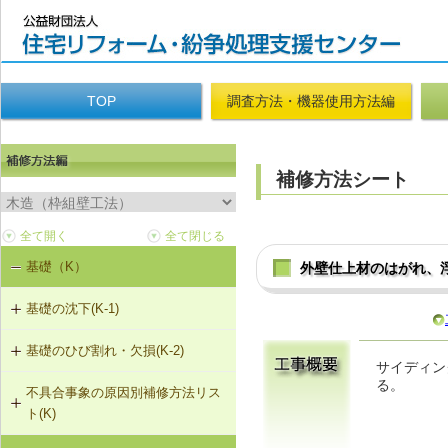
TOP
調査方法・機器使用方法編
補修方法シート
基礎（K）
外壁仕上材のはがれ、
基礎の沈下(K-1)
基礎のひび割れ・欠損(K-2)
K-1-501 基礎をジャッキアップのう
サイディン
え、鋼管圧入工法
る。
不具合事象の原因別補修方法リス
K-2-501 樹脂注入工法
ト(K)
K-1-502 基礎をジャッキアップのう
え、耐圧版工法
K-2-502 充填工法