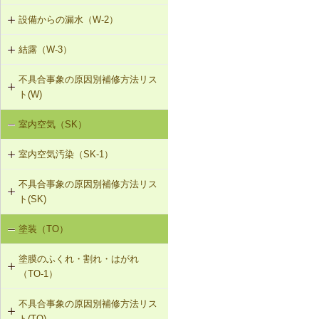
T-1-004 錠の取替え
設備からの漏水（W-2）
W-1-501 けらば水切の再施工
T-1-005 戸車の調整・取替え
結露（W-3）
W-2-001 混合水栓の接続部品の交換
W-1-502 軒先水切・軒どいの再施工
T-1-006 建具の反直し・取替え
不具合事象の原因別補修方法リス
W-3-001 防露型の便器・ロータンク
W-2-002 給湯配管の取替え、再固定
W-1-503 棟部下地及びシーリング材
ト(W)
に交換
の再施工
T-1-007 敷居のレベル調整
W-2-003 給水・給湯配管接続部のガ
室内空気（SK）
降雨による漏水（W-1）
W-3-002 結露受、結露排水口の追加
スケット交換
W-1-504 下ぶき材（二重張り）と谷
T-1-008 建具上桟削り調整
板の再施工
室内空気汚染（SK-1）
設備からの漏水（W-2）
W-3-003 熱交換型換気扇の設置
W-2-004 継手の交換
T-1-009 建具枠の取替え
W-1-505 開口部材取付け部のシーリ
不具合事象の原因別補修方法リス
SK-1-001 給排気口の位置の変更
結露（W-3）
W-3-004 湿度連動型換気扇の設置
ング再施工
W-2-005 大便器と排水配管接続部の
ト(SK)
取付け直し
SK-1-002 ダクトの増設
W-3-005 換気扇連動給気口の設置
W-1-506 サッシ回りの防水テープ、
塗装（TO）
室内空気の汚染（SK-1）
防水紙の再施工／遮音性能のある外
W-2-006 給水配管ルートの変更
SK-1-004 通気措置を講じた建具へ
部建具への交換
W-3-006 給水配管・排水配管等の防
塗膜のふくれ・割れ・はがれ
の交換
露被覆
W-2-007 洗濯機防水パン・トラップ
（TO-1）
の取付け直し
W-1-507 換気フード等のシーリング
SK-1-005 通気止め・気密層の設置
材の打直し
W-3-201 外壁断熱材の交換
不具合事象の原因別補修方法リス
TO-1-001 外壁の塗料の塗替え(コン
ト(TO)