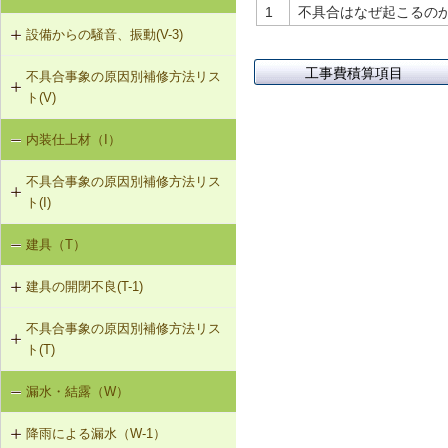
1
不具合はなぜ起こるのか 
床衝撃音）（SO-1）
R-1-207 梁と束によるむな木板の補
設備からの騒音、振動(V-3)
強（たる木方式）
界床に係る遮音不良（椅子の移動音
工事費積算項目
不具合事象の原因別補修方法リス
V-3-001 換気扇・ダクト等の交換工
や物の落下音等の床衝撃音）（SO-
R-1-501 仕上材の留付け直し（瓦ぶ
ト(V)
事
2）
き）
内装仕上材（I）
床振動（V-1）
V-3-002 水栓の取付け直し
界壁に係る遮音不良（界壁からの透
R-1-601 屋根下地材・ふき材の交換
過音）（SO-3）
不具合事象の原因別補修方法リス
水平振動（V-2）
V-3-003 器具用通気弁の取付け
ト(I)
外壁開口部に係る遮音不良（外部開
設備からの騒音、振動（V-3）
口部からの透過音）（SO-4）
V-3-004 遮音性能のある換気フード
建具（T）
内装仕上材の汚損（I-1）
への交換
その他の騒音（SO-5）
建具の開閉不良(T-1)
内装仕上材のひび割れ、はがれ等
V-3-005 駐輪機からの音・振動の伝
（I-2）
搬を防止する措置
不具合事象の原因別補修方法リス
T-1-001 丁番の取付け調整
ト(T)
T-1-002 丁番の取替え
漏水・結露（W）
建具の開閉不良（T-1）
T-1-003 ラッチボルト受金物の調整
降雨による漏水（W-1）