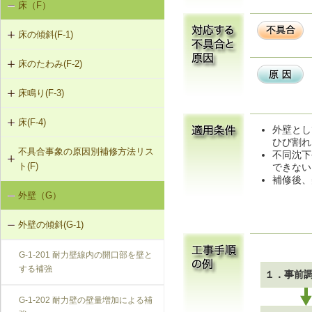
床（F）
基礎の沈下（K-1）
K-1-503 グラウト注入工法
K-2-503 打直し工法
床の傾斜(F-1)
基礎のひび割れ・欠損（K-2）
K-2-504 増し打ち補修
床のたわみ(F-2)
F-1-201 添え床根太による床根太の
補強（2階以上の場合）
K-2-601 Uカットシール材充填工法
床鳴り(F-3)
F-2-201 床根太の交換（1階の場合）
F-1-202 添え床梁による床梁の補強
K-2-602 シール工法
床(F-4)
F-3-201 下張材の留付け直し
F-2-202 下張材の張替え
外壁とし
F-1-203 床梁の取替え
ひび割れ
K-2-603 モルタルの塗替え
不具合事象の原因別補修方法リス
F-4-001 ビニル床シートの張替え
F-3-202 床鳴りの補修
不同沈下
ト(F)
できない
F-1-204 たて枠による床梁の補強
補修後、
F-4-002 カーペットの張替え
外壁（G）
床の傾斜（F-1）
F-1-205 既存まぐさを新規まぐさに
F-4-501 フローリングの張替え
交換
外壁の傾斜(G-1)
床のたわみ（F-2）
F-1-206 たて枠によるまぐさの補強
G-1-201 耐力壁線内の開口部を壁と
床鳴り（F-3）
する補強
１．事前
F-1-207 土台の交換
G-1-202 耐力壁の壁量増加による補
F-1-208 束立てによる大引きの補強