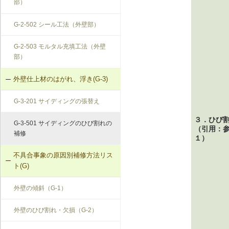
部）
G-2-502 シール工法（外壁部）
G-2-503 モルタル充填工法（外壁
部）
外壁仕上材のはがれ、浮き(G-3)
G-3-201 サイディングの張替え
３．ひび
G-3-501 サイディングのひび割れの
（引用：
補修
１）
不具合事象の原因別補修方法リス
ト(G)
外壁の傾斜（G-1）
外壁のひび割れ・欠損（G-2）