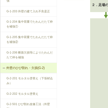
強
２．足場
F-1-209 大引きの補修
G-1-203 外壁の建て入れ不良是正
F-1-210 まぐさによる床梁の補強
G-1-204 集中荷重でたわんだたて枠
を補強①
F-1-501 大引きの交換
G-1-205 集中荷重でたわんだたて枠
F-1-502 束の交換
を補強②
F-1-503 束石の再設置
G-1-206 断面欠損等によりたわんだ
たて枠を補強
外壁のひび割れ・欠損(G-2)
G-2-201 モルタル塗替え（下張材込
み）
G-2-202 モルタル塗替え
G-2-501 ひび割れ改修工法（外壁