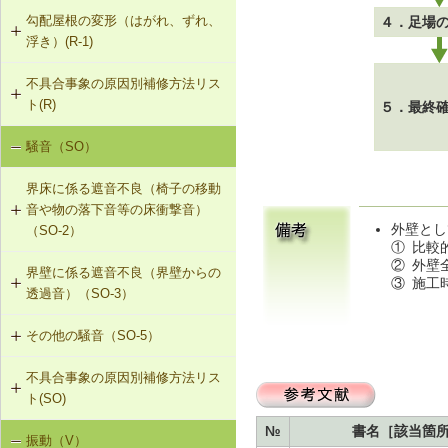
勾配屋根の変形（はがれ、ずれ、
４．足場
浮き）(R-1)
不具合事象の原因別補修方法リス
R-1-201 屋根梁の補強（屋根梁方
ト(R)
式）
５．最終
騒音（SO）
勾配屋根の変形（はがれ、ずれ、浮
R-1-202 たる木の添え木補強（たる
き）（R-1）
木方式）①
界床に係る遮音不良（椅子の移動
音や物の落下音等の床衝撃音）
R-1-203 たる木の添え木補強（たる
外壁とし
（SO-2）
木方式）②
①
比較
②
外壁
界壁に係る遮音不良（界壁からの
SO-2-501 軽量床衝撃音に対する遮
R-1-204 トラスの接点の補強（トラ
③
施工
透過音）（SO-3）
音性能のあるフローリング材（床下
ス方式）
地材等を含む）への交換
その他の騒音（SO-5）
SO-3-501 界壁へのせっこうボード
R-1-205 たる木つなぎの位置・数量
の増し張り
の修正（たる木方式）
不具合事象の原因別補修方法リス
SO-5-501 外壁内透湿防水シートの
ト(SO)
留め付け補修
R-1-206 束による屋根梁の補強（屋
根梁方式）
№
書名［該当箇
振動（V）
界床に係る遮音不良（床歩行音等の