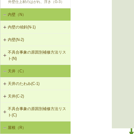
外壁仕上材のはがれ、浮き（G-3）
内壁（N）
内壁の傾斜(N-1)
内壁(N-2)
N-1-001 下地材・仕上材の取替え
（内壁部）
不具合事象の原因別補修方法リス
N-2-001 仕上材の張替え（内壁部）
ト(N)
天井（C）
内壁の傾斜（N-1）
天井のたわみ(C-1)
天井(C-2)
C-1-201 天井根太の補強
不具合事象の原因別補修方法リス
C-2-001 天井仕上材の張替え
ト(C)
屋根（R）
天井のたわみ（C-1）