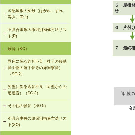
５．屋根
せ
勾配屋根の変形（はがれ、ずれ、
浮き）(R-1)
６．片付
不具合事象の原因別補修方法リス
R-1-201 屋根梁の補強（屋根梁方
ト(R)
式）
７．最終
騒音（SO）
勾配屋根の変形（はがれ、ずれ、浮
R-1-202 たる木の添え木補強（たる
き）（R-1）
木方式）①
界床に係る遮音不良（椅子の移動
音や物の落下音等の床衝撃音）
R-1-203 たる木の添え木補強（たる
（SO-2）
木方式）②
界壁に係る遮音不良（界壁からの
SO-2-501 軽量床衝撃音に対する遮
R-1-204 トラスの接点の補強（トラ
透過音）（SO-3）
「転載の
音性能のあるフローリング材（床下
ス方式）
地材等を含む）への交換
その他の騒音（SO-5）
SO-3-501 界壁へのせっこうボード
R-1-205 たる木つなぎの位置・数量
金
の増し張り
の修正（たる木方式）
不具合事象の原因別補修方法リス
SO-5-501 外壁内透湿防水シートの
ト(SO)
留め付け補修
R-1-206 束による屋根梁の補強（屋
根梁方式）