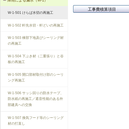
降雨による漏水（W-1）
T-1-004 錠の取替え
工事費積算項目
W-1-501 けらば水切の再施工
T-1-005 戸車の調整・取替え
W-1-502 軒先水切・軒どいの再施工
T-1-006 建具の反直し・取替え
W-1-503 棟部下地及びシーリング材
の再施工
T-1-007 敷居のレベル調整
W-1-504 下ぶき材（二重張り）と谷
T-1-008 建具上桟削り調整
板の再施工
T-1-009 建具枠の取替え
W-1-505 開口部材取付け部のシーリ
ング再施工
W-1-506 サッシ回りの防水テープ、
防水紙の再施工／遮音性能のある外
部建具への交換
W-1-507 換気フード等のシーリング
材の打直し