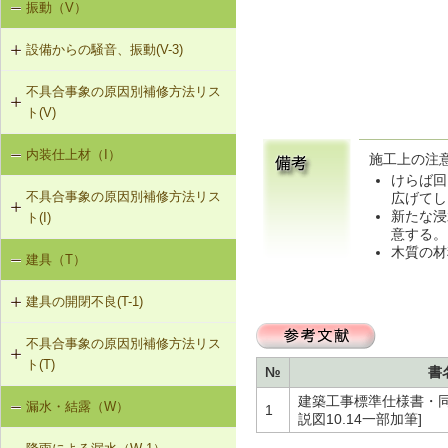
振動（V）
界床に係る遮音不良（床歩行音等の
床衝撃音）（SO-1）
R-1-207 梁と束によるむな木板の補
設備からの騒音、振動(V-3)
強（たる木方式）
界床に係る遮音不良（椅子の移動音
不具合事象の原因別補修方法リス
V-3-001 換気扇・ダクト等の交換工
や物の落下音等の床衝撃音）（SO-
R-1-501 仕上材の留付け直し（瓦ぶ
ト(V)
事
2）
き）
内装仕上材（I）
床振動（V-1）
V-3-002 水栓の取付け直し
施工上の注
界壁に係る遮音不良（界壁からの透
R-1-601 屋根下地材・ふき材の交換
過音）（SO-3）
けらば回
不具合事象の原因別補修方法リス
広げてし
水平振動（V-2）
V-3-003 器具用通気弁の取付け
新たな浸
ト(I)
外壁開口部に係る遮音不良（外部開
意する。
設備からの騒音、振動（V-3）
口部からの透過音）（SO-4）
V-3-004 遮音性能のある換気フード
木質の材
建具（T）
内装仕上材の汚損（I-1）
への交換
その他の騒音（SO-5）
建具の開閉不良(T-1)
内装仕上材のひび割れ、はがれ等
V-3-005 駐輪機からの音・振動の伝
（I-2）
搬を防止する措置
不具合事象の原因別補修方法リス
T-1-001 丁番の取付け調整
ト(T)
№
書
T-1-002 丁番の取替え
建築工事標準仕様書・同解説
漏水・結露（W）
建具の開閉不良（T-1）
1
説図10.14一部加筆]
T-1-003 ラッチボルト受金物の調整