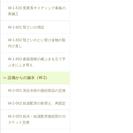
W-1-516 窯業系サイディング幕板の
再施工
W-1-601 竪どいの増設
W-1-602 竪どいのとい受け金物の取
付け直し
W-1-603 曲面屋根の横ぶきを立て平
ぶきにふき替え
設備からの漏水（W-2）
W-2-001 混合水栓の接続部品の交換
W-2-002 給湯配管の取替え、再固定
W-2-003 給水・給湯配管接続部のガ
スケット交換