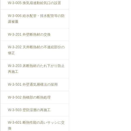
W-3-005 換気扇連動給気口の設置
W-3-006 給水配管・排水配管等の防
露被覆
W-3-201 外壁断熱材の交換
W-3-202 天井断熱材の不連続部分の
修正
W-3-203 床断熱材のたれ下がり防止
再施工
W-3-501 外壁通気層構法の採用
W-3-502 熱橋部の断熱処理
W-3-503 壁防湿層の再施工
W-3-601 断熱性能の高いサッシに交
換