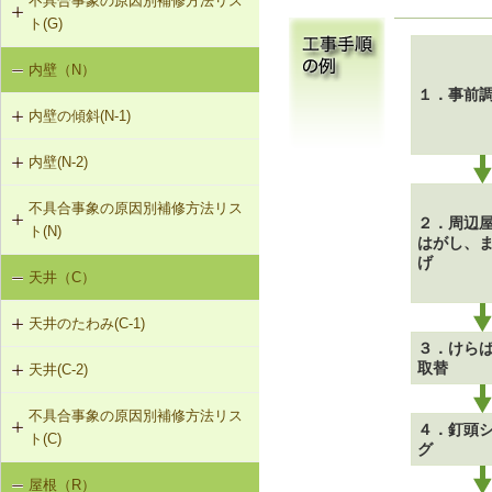
不具合事象の原因別補修方法リス
G-3-201 サイディングの張替え
強
ト(G)
G-2-202 モルタル塗替え
F-1-209 大引きの補修
G-3-501 サイディングのひび割れの
G-1-203 外壁の建て入れ不良是正
内壁（N）
外壁の傾斜（G-1）
補修
G-2-501 ひび割れ改修工法（外壁
F-1-210 まぐさによる床梁の補強
１．事前
部）
G-1-204 集中荷重でたわんだたて枠
内壁の傾斜(N-1)
外壁のひび割れ・欠損（G-2）
を補強①
F-1-501 大引きの交換
G-2-502 シール工法（外壁部）
内壁(N-2)
N-1-001 下地材・仕上材の取替え
外壁仕上材のはがれ、浮き（G-3）
G-1-205 集中荷重でたわんだたて枠
F-1-502 束の交換
（内壁部）
を補強②
G-2-503 モルタル充填工法（外壁
不具合事象の原因別補修方法リス
N-2-001 仕上材の張替え（内壁部）
部）
２．周辺
F-1-503 束石の再設置
ト(N)
G-1-206 断面欠損等によりたわんだ
はがし、
げ
たて枠を補強
天井（C）
内壁の傾斜（N-1）
天井のたわみ(C-1)
３．けら
取替
天井(C-2)
C-1-201 天井根太の補強
不具合事象の原因別補修方法リス
C-2-001 天井仕上材の張替え
４．釘頭
ト(C)
グ
屋根（R）
天井のたわみ（C-1）