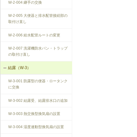
W-2-004 継手の交換
W-2-005 大便器と排水配管接続部の
取付け直し
W-2-006 給水配管ルートの変更
W-2-007 洗濯機防水パン・トラップ
の取付け直し
結露（W-3）
W-3-001 防露型の便器・ロータンク
に交換
W-3-002 結露受、結露排水口の追加
W-3-003 熱交換型換気扇の設置
W-3-004 湿度連動型換気扇の設置