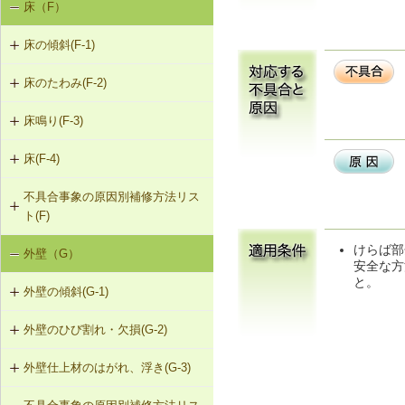
床（F）
基礎の沈下（K-1）
K-1-503 グラウト注入工法
K-2-503 打直し工法
床の傾斜(F-1)
基礎のひび割れ・欠損（K-2）
K-2-504 増し打ち補修
床のたわみ(F-2)
F-1-201 添え床根太による床根太の
補強（2階以上の場合）
K-2-601 Uカットシール材充填工法
床鳴り(F-3)
F-2-201 床根太の交換（1階の場合）
F-1-202 添え床梁による床梁の補強
K-2-602 シール工法
床(F-4)
F-3-201 下張材の留付け直し
F-2-202 下張材の張替え
F-1-203 床梁の取替え
K-2-603 モルタルの塗替え
不具合事象の原因別補修方法リス
F-4-001 ビニル床シートの張替え
F-3-202 床鳴りの補修
ト(F)
F-1-204 たて枠による床梁の補強
F-4-002 カーペットの張替え
けらば部
外壁（G）
床の傾斜（F-1）
F-1-205 既存まぐさを新規まぐさに
安全な方
F-4-501 フローリングの張替え
交換
と。
外壁の傾斜(G-1)
床のたわみ（F-2）
F-1-206 たて枠によるまぐさの補強
外壁のひび割れ・欠損(G-2)
G-1-201 耐力壁線内の開口部を壁と
床鳴り（F-3）
する補強
F-1-207 土台の交換
外壁仕上材のはがれ、浮き(G-3)
G-2-201 モルタル塗替え（下張材込
み）
G-1-202 耐力壁の壁量増加による補
F-1-208 束立てによる大引きの補強