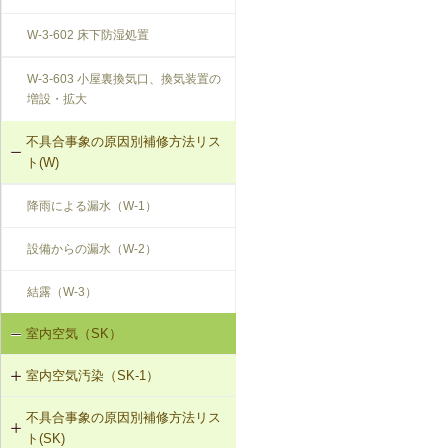
W-3-602 床下防湿処置
W-3-603 小屋裏換気口、換気装置の
増設・拡大
不具合事象の原因別補修方法リス
ト(W)
降雨による漏水（W-1）
設備からの漏水（W-2）
結露（W-3）
室内空気（SK）
室内空気汚染（SK-1）
不具合事象の原因別補修方法リス
SK-1-001 給排気口の位置の変更
ト(SK)