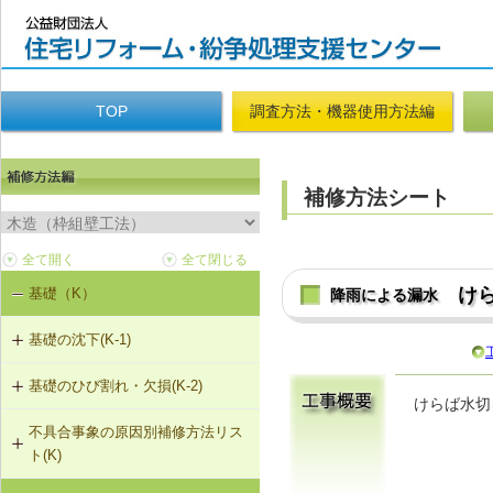
TOP
調査方法・機器使用方法編
補修方法シート
け
基礎（K）
降雨による漏水
基礎の沈下(K-1)
基礎のひび割れ・欠損(K-2)
K-1-501 基礎をジャッキアップのう
けらば水切
え、鋼管圧入工法
不具合事象の原因別補修方法リス
K-2-501 樹脂注入工法
ト(K)
K-1-502 基礎をジャッキアップのう
え、耐圧版工法
K-2-502 充填工法