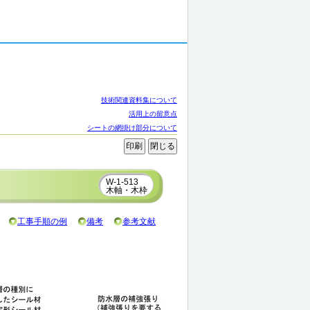
技術関連資料集について
活用上の留意点
シートの網掛け部分について
W-1-513
木軸・木枠
工事手順の例
備考
参考文献