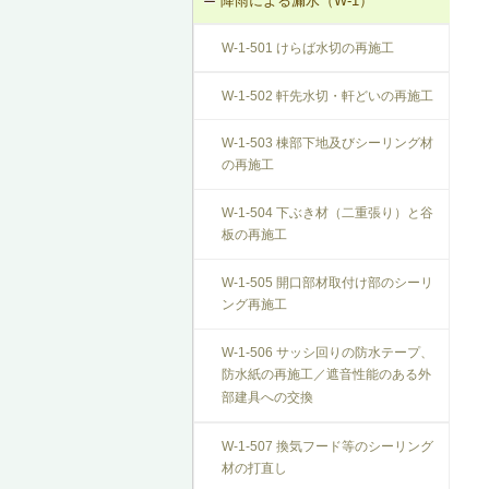
降雨による漏水（W-1）
T-1-004 錠の取替え
W-1-501 けらば水切の再施工
T-1-005 戸車の調整・取替え
W-1-502 軒先水切・軒どいの再施工
T-1-006 建具の反直し・取替え
W-1-503 棟部下地及びシーリング材
の再施工
T-1-007 敷居のレベル調整
W-1-504 下ぶき材（二重張り）と谷
T-1-008 建具上桟削り調整
板の再施工
T-1-009 建具枠の取替え
W-1-505 開口部材取付け部のシーリ
ング再施工
W-1-506 サッシ回りの防水テープ、
防水紙の再施工／遮音性能のある外
部建具への交換
W-1-507 換気フード等のシーリング
材の打直し