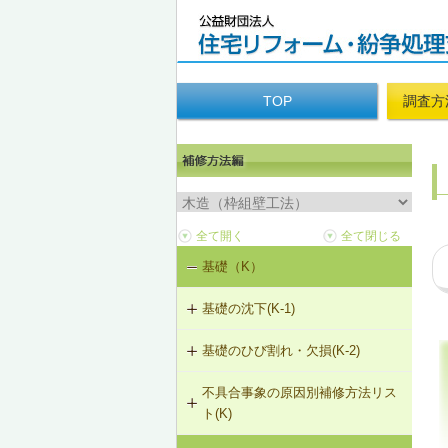
TOP
調査方
基礎（K）
基礎の沈下(K-1)
基礎のひび割れ・欠損(K-2)
K-1-501 基礎をジャッキアップのう
え、鋼管圧入工法
不具合事象の原因別補修方法リス
K-2-501 樹脂注入工法
ト(K)
K-1-502 基礎をジャッキアップのう
え、耐圧版工法
K-2-502 充填工法