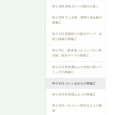
W-1-508 排気ダクトの取付け直し
W-1-509 下ぶき材、雨押え包み板の
再施工
W-1-510 庇部回りの防水テープ、水
切り鉄板の再施工
W-1-511 （防水床バルコニーの）防
水紙、防水テープの再施工
W-1-512 防水層および水切り部シー
リングの再施工
W-1-513 ドレンまわりの再施工
W-1-514 軒先壁止まりの再施工
W-1-515 バルコニー防水立上りの確
保