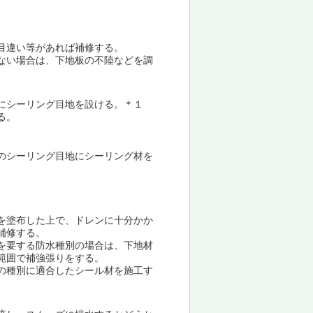
目違い等があれば補修する。
ない場合は、下地板の不陸などを調
にシーリング目地を設ける。＊１
る。
のシーリング目地にシーリング材を
を塗布した上で、ドレンに十分かか
補修する。
を要する防水種別の場合は、下地材
範囲で補強張りをする。
の種別に適合したシール材を施工す