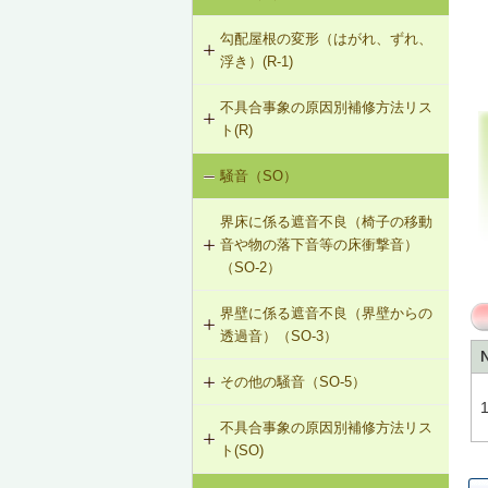
勾配屋根の変形（はがれ、ずれ、
浮き）(R-1)
不具合事象の原因別補修方法リス
R-1-201 屋根梁の補強（屋根梁方
ト(R)
式）
騒音（SO）
勾配屋根の変形（はがれ、ずれ、浮
R-1-202 たる木の添え木補強（たる
き）（R-1）
木方式）①
界床に係る遮音不良（椅子の移動
音や物の落下音等の床衝撃音）
R-1-203 たる木の添え木補強（たる
（SO-2）
木方式）②
界壁に係る遮音不良（界壁からの
SO-2-501 軽量床衝撃音に対する遮
R-1-204 トラスの接点の補強（トラ
透過音）（SO-3）
音性能のあるフローリング材（床下
ス方式）
地材等を含む）への交換
その他の騒音（SO-5）
SO-3-501 界壁へのせっこうボード
R-1-205 たる木つなぎの位置・数量
の増し張り
の修正（たる木方式）
不具合事象の原因別補修方法リス
SO-5-501 外壁内透湿防水シートの
ト(SO)
留め付け補修
R-1-206 束による屋根梁の補強（屋
根梁方式）