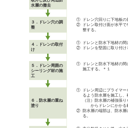
水層の撤去
①
ドレン穴回りに下地板の
３．ドレン穴の調
②
ドレン取付け面が水平で
整
整する。
①
ドレンと防水下地材の間
４．ドレンの取付
②
ドレンを堅固に取り付け
け
①
ドレンと防水下地材の間
５．ドレン周囲の
施工する。＊１
シーリング材の施
工
①
ドレン周辺にプライマー
るよう防水層を施工し、
６．防水層の重ね
（注）防水層の補強張り
塗り
からドレンにかかる
②
防水層の端部は、防水層
る。