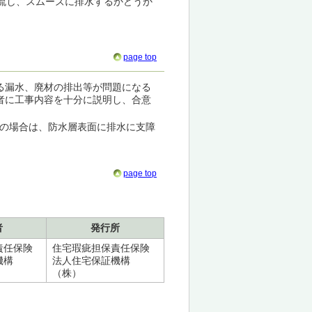
流し、スムーズに排水するかどうか
page top
る漏水、廃材の排出等が問題になる
者に工事内容を十分に説明し、合意
の場合は、防水層表面に排水に支障
page top
者
発行所
責任保険
住宅瑕疵担保責任保険
機構
法人住宅保証機構
（株）