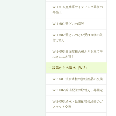
W-1-516 窯業系サイディング幕板の
再施工
W-1-601 竪どいの増設
W-1-602 竪どいのとい受け金物の取
付け直し
W-1-603 曲面屋根の横ぶきを立て平
ぶきにふき替え
設備からの漏水（W-2）
W-2-001 混合水栓の接続部品の交換
W-2-002 給湯配管の取替え、再固定
W-2-003 給水・給湯配管接続部のガ
スケット交換