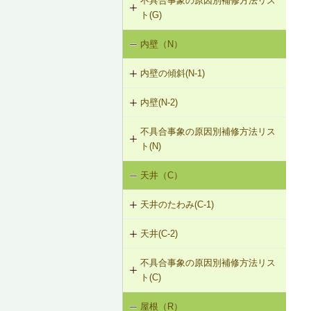
不具合事象の原因別補修方法リス
G-3-201 サイディングの張替え
強
ト(G)
G-2-202 モルタル塗替え
F-1-209 大引きの補修
G-3-501 サイディングのひび割れの
G-1-203 外壁の建て入れ不良是正
内壁（N）
外壁の傾斜（G-1）
補修
G-2-501 ひび割れ改修工法（外壁
F-1-210 まぐさによる床梁の補強
部）
G-1-204 集中荷重でたわんだたて枠
内壁の傾斜(N-1)
外壁のひび割れ・欠損（G-2）
を補強①
F-1-501 大引きの交換
G-2-502 シール工法（外壁部）
内壁(N-2)
N-1-001 下地材・仕上材の取替え
外壁仕上材のはがれ、浮き（G-3）
G-1-205 集中荷重でたわんだたて枠
F-1-502 束の交換
（内壁部）
を補強②
G-2-503 モルタル充填工法（外壁
不具合事象の原因別補修方法リス
N-2-001 仕上材の張替え（内壁部）
部）
F-1-503 束石の再設置
ト(N)
G-1-206 断面欠損等によりたわんだ
たて枠を補強
天井（C）
内壁の傾斜（N-1）
天井のたわみ(C-1)
天井(C-2)
C-1-201 天井根太の補強
不具合事象の原因別補修方法リス
C-2-001 天井仕上材の張替え
ト(C)
屋根（R）
天井のたわみ（C-1）