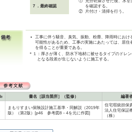
①
充分乾燥させた後、水を
７．最終確認
を確認する。
②
片付け・清掃を行う。
工事に伴う騒音、臭気、振動、粉塵、降雨時におけ
可能性があるため、工事の実施にあたっては、居住
を得ることが重要である。
＊１：厚さが薄く、防水下地材に被せるタイプのドレン
となる段差が生じないように施工する。
№
書名［該当箇所］（監修）
編著
住宅瑕疵担保
まもりすまい保険設計施工基準・同解説（2019年
1
法人住宅保証
版）（第2版）[p46 参考図8－4を元に作図]
（株）