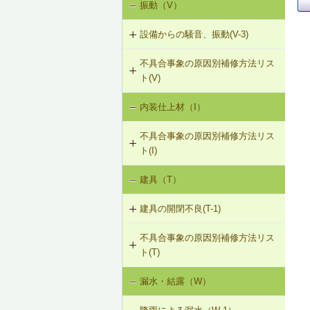
振動（V）
界床に係る遮音不良（床歩行音等の
床衝撃音）（SO-1）
R-1-207 梁と束によるむな木板の補
設備からの騒音、振動(V-3)
強（たる木方式）
界床に係る遮音不良（椅子の移動音
不具合事象の原因別補修方法リス
V-3-001 換気扇・ダクト等の交換工
や物の落下音等の床衝撃音）（SO-
R-1-501 仕上材の留付け直し（瓦ぶ
ト(V)
事
2）
き）
内装仕上材（I）
床振動（V-1）
V-3-002 水栓の取付け直し
界壁に係る遮音不良（界壁からの透
R-1-601 屋根下地材・ふき材の交換
過音）（SO-3）
不具合事象の原因別補修方法リス
水平振動（V-2）
V-3-003 器具用通気弁の取付け
ト(I)
外壁開口部に係る遮音不良（外部開
設備からの騒音、振動（V-3）
口部からの透過音）（SO-4）
V-3-004 遮音性能のある換気フード
建具（T）
内装仕上材の汚損（I-1）
への交換
その他の騒音（SO-5）
建具の開閉不良(T-1)
内装仕上材のひび割れ、はがれ等
V-3-005 駐輪機からの音・振動の伝
（I-2）
搬を防止する措置
不具合事象の原因別補修方法リス
T-1-001 丁番の取付け調整
ト(T)
T-1-002 丁番の取替え
漏水・結露（W）
建具の開閉不良（T-1）
T-1-003 ラッチボルト受金物の調整