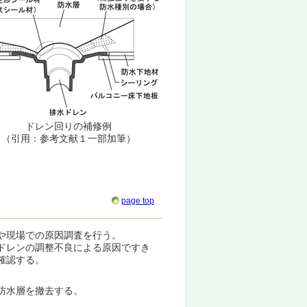
ドレン回りの補修例
（引用：参考文献１一部加筆）
page top
や現場での原因調査を行う。
ドレンの調整不良による原因ですき
確認する。
防水層を撤去する。