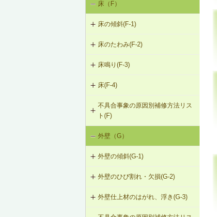
床（F）
基礎の沈下（K-1）
K-1-503 グラウト注入工法
K-2-503 打直し工法
床の傾斜(F-1)
基礎のひび割れ・欠損（K-2）
K-2-504 増し打ち補修
床のたわみ(F-2)
F-1-201 添え床根太による床根太の
補強（2階以上の場合）
K-2-601 Uカットシール材充填工法
床鳴り(F-3)
F-2-201 床根太の交換（1階の場合）
F-1-202 添え床梁による床梁の補強
K-2-602 シール工法
床(F-4)
F-3-201 下張材の留付け直し
F-2-202 下張材の張替え
F-1-203 床梁の取替え
K-2-603 モルタルの塗替え
不具合事象の原因別補修方法リス
F-4-001 ビニル床シートの張替え
F-3-202 床鳴りの補修
ト(F)
F-1-204 たて枠による床梁の補強
F-4-002 カーペットの張替え
外壁（G）
床の傾斜（F-1）
F-1-205 既存まぐさを新規まぐさに
F-4-501 フローリングの張替え
交換
外壁の傾斜(G-1)
床のたわみ（F-2）
F-1-206 たて枠によるまぐさの補強
外壁のひび割れ・欠損(G-2)
G-1-201 耐力壁線内の開口部を壁と
床鳴り（F-3）
する補強
F-1-207 土台の交換
外壁仕上材のはがれ、浮き(G-3)
G-2-201 モルタル塗替え（下張材込
み）
G-1-202 耐力壁の壁量増加による補
F-1-208 束立てによる大引きの補強