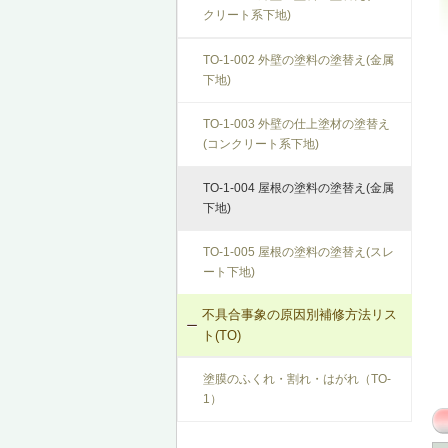
クリート系下地)
SK-1-003 換気ファンの交換
W-1-508 排気ダクトの取付け直し
W-3-202 天井断熱材の不連続部分の
修正
TO-1-002 外壁の塗料の塗替え(金属
C-2-001 天井仕上材の張替え
W-1-509 下ぶき材、雨押え包み板の
下地)
再施工
W-3-203 床断熱材のたれ下がり防止
F-4-501 フローリングの張替え
再施工
TO-1-003 外壁の仕上塗材の塗替え
W-1-510 庇部回りの防水テープ、水
(コンクリート系下地)
N-2-001 仕上材の張替え（内壁部）
切り鉄板の再施工
W-3-501 外壁通気層構法の採用
TO-1-004 屋根の塗料の塗替え(金属
W-1-511 （防水床バルコニーの）防
W-3-502 熱橋部の断熱処理
下地)
水紙、防水テープの再施工
W-3-503 壁防湿層の再施工
TO-1-005 屋根の塗料の塗替え(スレ
W-1-512 防水層および水切り部シー
ート下地)
リングの再施工
W-3-601 断熱性能の高いサッシに交
換
不具合事象の原因別補修方法リス
W-1-513 ドレンまわりの再施工
ト(TO)
W-3-602 床下防湿処置
W-1-514 軒先壁止まりの再施工
塗膜のふくれ・割れ・はがれ（TO-
W-3-603 小屋裏換気口、換気装置の
1）
増設・拡大
W-1-515 バルコニー防水立上りの確
保