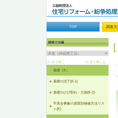
TOP
調査方
基礎（K）
基礎の沈下(K-1)
基礎のひび割れ・欠損(K-2)
K-1-501 基礎をジャッキアップのう
え、鋼管圧入工法
不具合事象の原因別補修方法リス
K-2-501 樹脂注入工法
ト(K)
K-1-502 基礎をジャッキアップのう
え、耐圧版工法
K-2-502 充填工法