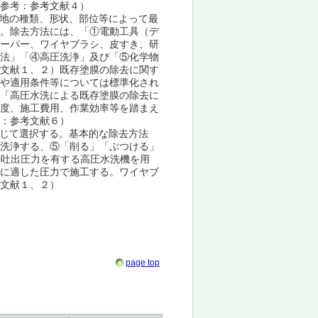
参考：参考文献４）
地の種類、形状、部位等によって最
。除去方法には、「①電動工具（デ
ーパー、ワイヤブラシ、皮すき、研
法」「④高圧洗浄」及び「⑤化学物
文献１、２）既存塗膜の除去に関す
や適用条件等については標準化され
「高圧水洗による既存塗膜の除去に
度、施工費用、作業効率等を踏まえ
：参考文献６）
じて選択する。基本的な除去方法
洗浄する、⑤「削る」「ぶつける」
の吐出圧力を有する高圧水洗機を用
に適した圧力で施工する。ワイヤブ
文献１、２）
page top