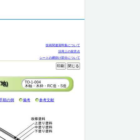
技術関連資料集について
活用上の留意点
シートの網掛け部分について
TO-1-004
地)
木軸・木枠・RC造・S造
手順の例
備考
参考文献