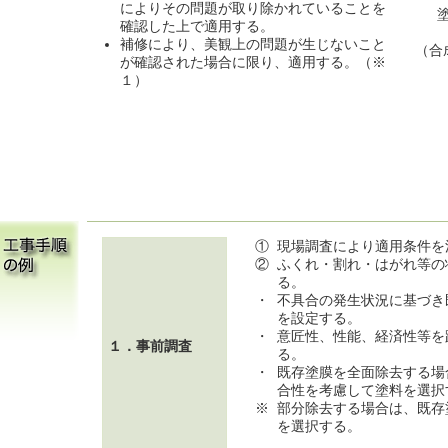
によりその問題が取り除かれていることを
確認した上で適用する。
補修により、美観上の問題が生じないこと
（合
が確認された場合に限り、適用する。（※
１）
①
現場調査により適用条件を
②
ふくれ・割れ・はがれ等の
る。
・
不具合の発生状況に基づき
を設定する。
・
意匠性、性能、経済性等を
１．事前調査
る。
・
既存塗膜を全面除去する場
合性を考慮して塗料を選択
※
部分除去する場合は、既存
を選択する。