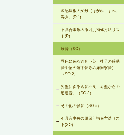
勾配屋根の変形（はがれ、ずれ、
浮き）(R-1)
不具合事象の原因別補修方法リス
R-1-201 屋根梁の補強（屋根梁方
ト(R)
式）
騒音（SO）
勾配屋根の変形（はがれ、ずれ、浮
R-1-202 たる木の添え木補強（たる
き）（R-1）
木方式）①
界床に係る遮音不良（椅子の移動
音や物の落下音等の床衝撃音）
R-1-203 たる木の添え木補強（たる
（SO-2）
木方式）②
界壁に係る遮音不良（界壁からの
SO-2-501 軽量床衝撃音に対する遮
R-1-204 トラスの接点の補強（トラ
透過音）（SO-3）
音性能のあるフローリング材（床下
ス方式）
地材等を含む）への交換
その他の騒音（SO-5）
SO-3-501 界壁へのせっこうボード
R-1-205 たる木つなぎの位置・数量
の増し張り
の修正（たる木方式）
不具合事象の原因別補修方法リス
SO-5-501 外壁内透湿防水シートの
ト(SO)
留め付け補修
R-1-206 束による屋根梁の補強（屋
根梁方式）