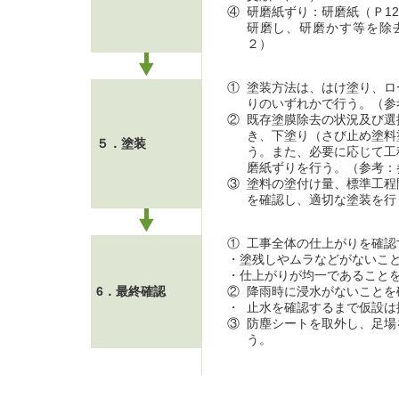
④
研磨紙ずり：研磨紙（Ｐ12
研磨し、研磨かす等を除
２）
①
塗装方法は、はけ塗り、ロ
りのいずれかで行う。（参
②
既存塗膜除去の状況及び選
き、下塗り（さび止め塗料
５．塗装
う。また、必要に応じて工
磨紙ずりを行う。（参考：
③
塗料の塗付け量、標準工程
を確認し、適切な塗装を行
①
工事全体の仕上がりを確認
・塗残しやムラなどがないこ
・仕上がりが均一であること
6．最終確認
②
降雨時に浸水がないことを
・
止水を確認するまで仮設は
③
防塵シートを取外し、足場
う。