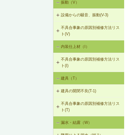
振動（V）
界床に係る遮音不良（床歩行音等の
床衝撃音）（SO-1）
R-1-207 梁と束によるむな木板の補
設備からの騒音、振動(V-3)
強（たる木方式）
界床に係る遮音不良（椅子の移動音
不具合事象の原因別補修方法リス
V-3-001 換気扇・ダクト等の交換工
や物の落下音等の床衝撃音）（SO-
R-1-501 仕上材の留付け直し（瓦ぶ
ト(V)
事
2）
き）
内装仕上材（I）
床振動（V-1）
V-3-002 水栓の取付け直し
界壁に係る遮音不良（界壁からの透
R-1-601 屋根下地材・ふき材の交換
過音）（SO-3）
不具合事象の原因別補修方法リス
水平振動（V-2）
V-3-003 器具用通気弁の取付け
ト(I)
外壁開口部に係る遮音不良（外部開
設備からの騒音、振動（V-3）
口部からの透過音）（SO-4）
V-3-004 遮音性能のある換気フード
建具（T）
内装仕上材の汚損（I-1）
への交換
その他の騒音（SO-5）
建具の開閉不良(T-1)
内装仕上材のひび割れ、はがれ等
V-3-005 駐輪機からの音・振動の伝
（I-2）
搬を防止する措置
不具合事象の原因別補修方法リス
T-1-001 丁番の取付け調整
ト(T)
T-1-002 丁番の取替え
漏水・結露（W）
建具の開閉不良（T-1）
T-1-003 ラッチボルト受金物の調整