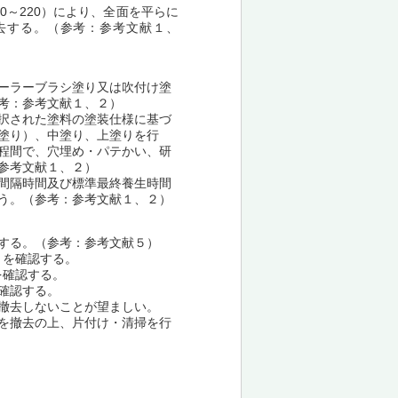
0～220）により、全面を平らに
去する。（参考：参考文献１、
ーラーブラシ塗り又は吹付け塗
考：参考文献１、２）
択された塗料の塗装仕様に基づ
塗り）、中塗り、上塗りを行
程間で、穴埋め・パテかい、研
参考文献１、２）
間隔時間及び標準最終養生時間
う。（参考：参考文献１、２）
する。（参考：参考文献５）
とを確認する。
を確認する。
確認する。
撤去しないことが望ましい。
を撤去の上、片付け・清掃を行