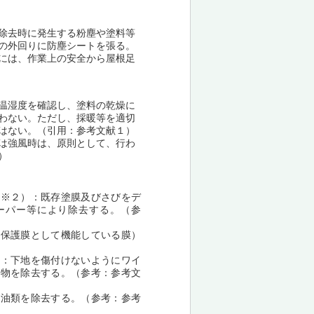
除去時に発生する粉塵や塗料等
の外回りに防塵シートを張る。
には、作業上の安全から屋根足
温湿度を確認し、塗料の乾燥に
わない。ただし、採暖等を適切
はない。（引用：参考文献１）
は強風時は、原則として、行わ
）
（※２）：既存塗膜及びさびをデ
ーパー等により除去する。（参
（保護膜として機能している膜）
）：下地を傷付けないようにワイ
着物を除去する。（参考：参考文
り油類を除去する。（参考：参考