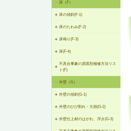
床（F）
基礎の沈下（K-1）
K-1-503 グラウト注入工法
K-2-503 打直し工法
床の傾斜(F-1)
基礎のひび割れ・欠損（K-2）
K-2-504 増し打ち補修
床のたわみ(F-2)
F-1-201 添え床根太による床根太の
補強（2階以上の場合）
K-2-601 Uカットシール材充填工法
床鳴り(F-3)
F-2-201 床根太の交換（1階の場合）
F-1-202 添え床梁による床梁の補強
K-2-602 シール工法
床(F-4)
F-3-201 下張材の留付け直し
F-2-202 下張材の張替え
F-1-203 床梁の取替え
K-2-603 モルタルの塗替え
不具合事象の原因別補修方法リス
F-4-001 ビニル床シートの張替え
F-3-202 床鳴りの補修
ト(F)
F-1-204 たて枠による床梁の補強
F-4-002 カーペットの張替え
外壁（G）
床の傾斜（F-1）
F-1-205 既存まぐさを新規まぐさに
F-4-501 フローリングの張替え
交換
外壁の傾斜(G-1)
床のたわみ（F-2）
F-1-206 たて枠によるまぐさの補強
外壁のひび割れ・欠損(G-2)
G-1-201 耐力壁線内の開口部を壁と
床鳴り（F-3）
する補強
F-1-207 土台の交換
外壁仕上材のはがれ、浮き(G-3)
G-2-201 モルタル塗替え（下張材込
み）
G-1-202 耐力壁の壁量増加による補
F-1-208 束立てによる大引きの補強