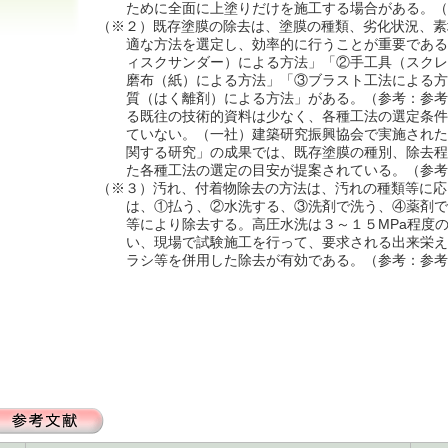
ために全面に上塗りだけを施工する場合がある。（
（※２）既存塗膜の除去は、塗膜の種類、劣化状況、素
適な方法を選定し、効率的に行うことが重要である
ィスクサンダー）による方法」「②手工具（スクレ
磨布（紙）による方法」「③ブラスト工法による方
質（はく離剤）による方法」がある。（参考：参考
る既往の技術的資料は少なく、各種工法の選定条件
ていない。（一社）建築研究振興協会で実施された
関する研究」の成果では、既存塗膜の種別、除去程
た各種工法の選定の目安が提案されている。（参考
（※３）汚れ、付着物除去の方法は、汚れの種類等に応
は、①払う、②水洗する、③洗剤で洗う、④薬剤で
等により除去する。高圧水洗は３～１５MPa程度
い、現場で試験施工を行って、要求される出来栄え
ラシ等を併用した除去が有効である。（参考：参考