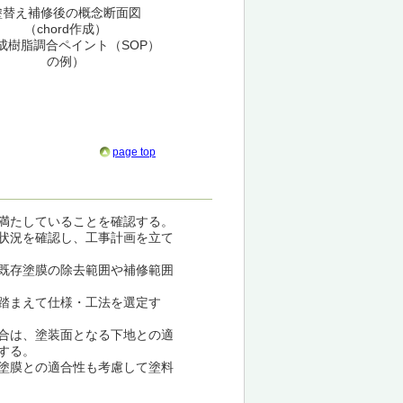
塗替え補修後の概念断面図
（chord作成）
成樹脂調合ペイント（SOP）
の例）
page top
満たしていることを確認する。
状況を確認し、工事計画を立て
既存塗膜の除去範囲や補修範囲
踏まえて仕様・工法を選定す
合は、塗装面となる下地との適
する。
塗膜との適合性も考慮して塗料