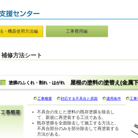
法・機器使用方法編
工事費用編
補修方法シート
屋根の塗料の塗替え(金属下
塗膜のふくれ・割れ・はがれ
工事概要
対応する不具合と原因
適用条件
工事
不具合の生じた塗料の既存塗膜を除去し
て、新規に再塗装する工法である。
既存塗膜を全面除去して施工する方法と、
不具合部分のみを部分除去して再塗装する
方法がある。