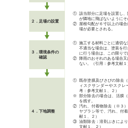
①
該当部分に足場を設置し、
が隣地に飛ばないようにそ
２．足場の設置
②
屋根勾配が６寸以上の場合
場が必要とされる。
①
施工する材料ごとに適切な
不適当な場合は、塗装を行
３．環境条件の
に行う場合は、この限りで
確認
②
降雨のおそれのある場合又
ない。（引用：参考文献１
①
既存塗膜及びさびの除去
ィスクサンダーやスクレ
考：参考文献１、２）
※
部分除去の場合は、活膜
を残す。
②
汚れ、付着物除去（※３
４．下地調整
ヤブラシ等で、汚れ、付
献１、２）
③
油類除去：溶剤ぶきによ
文献１、２）