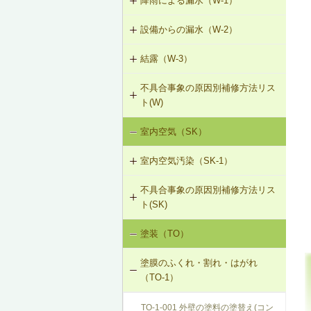
降雨による漏水（W-1）
T-1-004 錠の取替え
設備からの漏水（W-2）
W-1-501 けらば水切の再施工
T-1-005 戸車の調整・取替え
結露（W-3）
W-2-001 混合水栓の接続部品の交換
W-1-502 軒先水切・軒どいの再施工
T-1-006 建具の反直し・取替え
不具合事象の原因別補修方法リス
W-3-001 防露型の便器・ロータンク
W-2-002 給湯配管の取替え、再固定
W-1-503 棟部下地及びシーリング材
ト(W)
に交換
の再施工
T-1-007 敷居のレベル調整
W-2-003 給水・給湯配管接続部のガ
室内空気（SK）
降雨による漏水（W-1）
W-3-002 結露受、結露排水口の追加
スケット交換
W-1-504 下ぶき材（二重張り）と谷
T-1-008 建具上桟削り調整
板の再施工
室内空気汚染（SK-1）
設備からの漏水（W-2）
W-3-003 熱交換型換気扇の設置
W-2-004 継手の交換
T-1-009 建具枠の取替え
W-1-505 開口部材取付け部のシーリ
不具合事象の原因別補修方法リス
SK-1-001 給排気口の位置の変更
結露（W-3）
W-3-004 湿度連動型換気扇の設置
ング再施工
W-2-005 大便器と排水配管接続部の
ト(SK)
取付け直し
SK-1-002 ダクトの増設
W-3-005 換気扇連動給気口の設置
W-1-506 サッシ回りの防水テープ、
塗装（TO）
室内空気の汚染（SK-1）
防水紙の再施工／遮音性能のある外
W-2-006 給水配管ルートの変更
SK-1-004 通気措置を講じた建具へ
部建具への交換
W-3-006 給水配管・排水配管等の防
塗膜のふくれ・割れ・はがれ
の交換
露被覆
W-2-007 洗濯機防水パン・トラップ
（TO-1）
の取付け直し
W-1-507 換気フード等のシーリング
SK-1-005 通気止め・気密層の設置
材の打直し
W-3-201 外壁断熱材の交換
TO-1-001 外壁の塗料の塗替え(コン