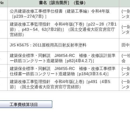
№
書名［該当箇所］（監修）
公共建築改修工事標準仕様書（建築工事編）令和4年版
(一
1
［p239～274(7章) ］
ンタ
建築改修工事監理指針 令和4年版(下巻)［p22～28（7章1
(一
2
節）、p43～54、62(7章2節)］（国土交通省大臣官房官庁
ンタ
営繕部）
3
JIS K5675：2011屋根用高日射反射率塗料
田中
建築保全標準・同解説 JAMS4-RC 補修・改修設計規準
(一
4
ー鉄筋コンクリート造建築物［p82(4章4.2.7)］
会
建築保全標準・同解説 JAMS5-RC 補修・改修工事標準
(一
5
仕様書ー鉄筋コンクリート造建築物［p184(3章3.6.4)］
ンタ
建築改修工事監理指針 令和4年版(上巻)［p491（4章5
(一
6
節］（国土交通省大臣官房官庁営繕部）
ンタ
工事費積算項目