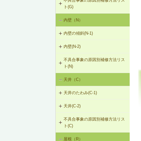
不具合事象の原因別補修方法リス
G-3-201 サイディングの張替え
強
ト(G)
G-2-202 モルタル塗替え
F-1-209 大引きの補修
G-3-501 サイディングのひび割れの
G-1-203 外壁の建て入れ不良是正
内壁（N）
外壁の傾斜（G-1）
補修
G-2-501 ひび割れ改修工法（外壁
F-1-210 まぐさによる床梁の補強
部）
G-1-204 集中荷重でたわんだたて枠
内壁の傾斜(N-1)
外壁のひび割れ・欠損（G-2）
を補強①
F-1-501 大引きの交換
G-2-502 シール工法（外壁部）
内壁(N-2)
N-1-001 下地材・仕上材の取替え
外壁仕上材のはがれ、浮き（G-3）
G-1-205 集中荷重でたわんだたて枠
F-1-502 束の交換
（内壁部）
を補強②
G-2-503 モルタル充填工法（外壁
不具合事象の原因別補修方法リス
N-2-001 仕上材の張替え（内壁部）
部）
F-1-503 束石の再設置
ト(N)
G-1-206 断面欠損等によりたわんだ
たて枠を補強
天井（C）
内壁の傾斜（N-1）
天井のたわみ(C-1)
天井(C-2)
C-1-201 天井根太の補強
不具合事象の原因別補修方法リス
C-2-001 天井仕上材の張替え
ト(C)
屋根（R）
天井のたわみ（C-1）