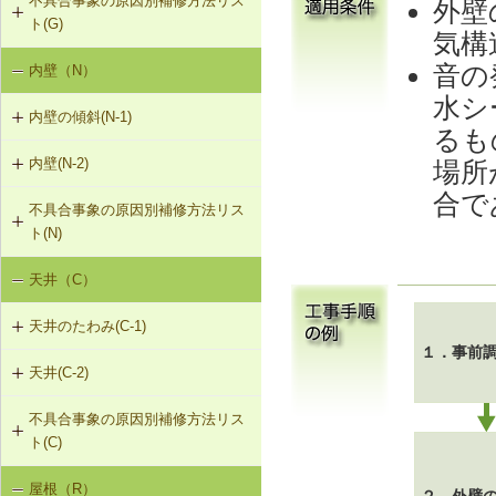
不具合事象の原因別補修方法リス
G-3-201 サイディングの張替え
強
外壁
ト(G)
G-2-202 モルタル塗替え
気構
F-1-209 大引きの補修
G-3-501 サイディングのひび割れの
G-1-203 外壁の建て入れ不良是正
音の
内壁（N）
外壁の傾斜（G-1）
補修
G-2-501 ひび割れ改修工法（外壁
F-1-210 まぐさによる床梁の補強
部）
水シ
G-1-204 集中荷重でたわんだたて枠
内壁の傾斜(N-1)
外壁のひび割れ・欠損（G-2）
を補強①
るも
F-1-501 大引きの交換
G-2-502 シール工法（外壁部）
内壁(N-2)
場所
N-1-001 下地材・仕上材の取替え
外壁仕上材のはがれ、浮き（G-3）
G-1-205 集中荷重でたわんだたて枠
F-1-502 束の交換
（内壁部）
を補強②
G-2-503 モルタル充填工法（外壁
合で
不具合事象の原因別補修方法リス
N-2-001 仕上材の張替え（内壁部）
部）
F-1-503 束石の再設置
ト(N)
G-1-206 断面欠損等によりたわんだ
たて枠を補強
天井（C）
内壁の傾斜（N-1）
天井のたわみ(C-1)
１．事前
天井(C-2)
C-1-201 天井根太の補強
不具合事象の原因別補修方法リス
C-2-001 天井仕上材の張替え
ト(C)
屋根（R）
天井のたわみ（C-1）
２．外壁