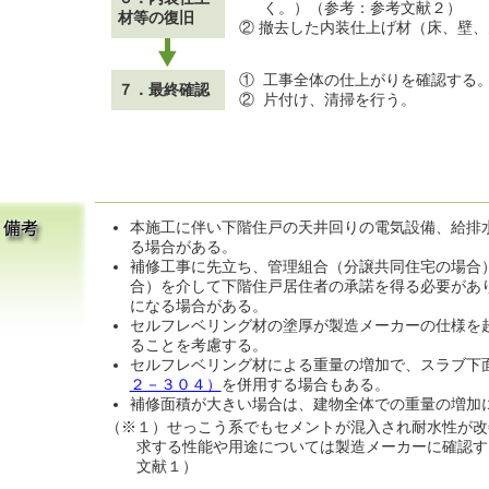
く。）（参考：参考文献２）
材等の復旧
② 撤去した内装仕上げ材（床、壁
①
工事全体の仕上がりを確認する
７．最終確認
②
片付け、清掃を行う。
本施工に伴い下階住戸の天井回りの電気設備、給排
る場合がある。
補修工事に先立ち、管理組合（分譲共同住宅の場合
合）を介して下階住戸居住者の承諾を得る必要があ
になる場合がある。
セルフレベリング材の塗厚が製造メーカーの仕様を
ることを考慮する。
セルフレベリング材による重量の増加で、スラブ下
２－３０４）
を併用する場合もある。
補修面積が大きい場合は、建物全体での重量の増加
（※１）せっこう系でもセメントが混入され耐水性が改
求する性能や用途については製造メーカーに確認す
文献１）