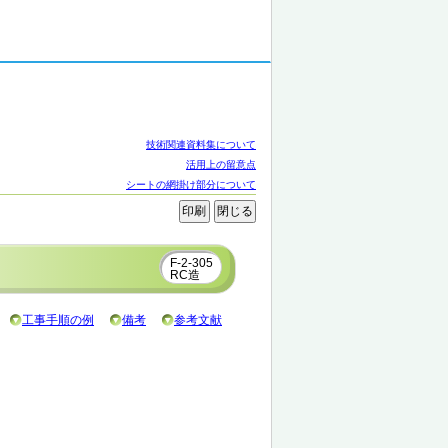
技術関連資料集について
活用上の留意点
シートの網掛け部分について
F-2-305
RC造
工事手順の例
備考
参考文献