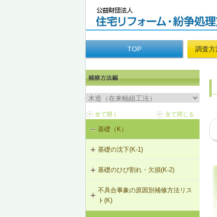
TOP
調査方
基礎（K）
基礎の沈下(K-1)
基礎のひび割れ・欠損(K-2)
K-1-101 土台をジャッキアップのう
え、基礎の再施工
不具合事象の原因別補修方法リス
K-2-501 樹脂注入工法
ト(K)
K-1-102 布基礎をべた基礎に変更
（基礎天端レベル調整）
K-2-502 充填工法