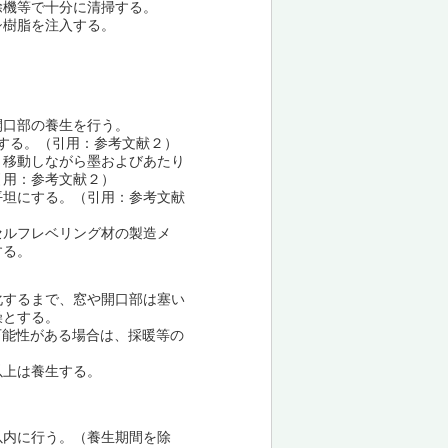
除機等で十分に清掃する。
シ樹脂を注入する。
開口部の養生を行う。
する。（引用：参考文献２）
、移動しながら墨およびあたり
引用：参考文献２）
平坦にする。（引用：参考文献
セルフレベリング材の製造メ
する。
化するまで、窓や開口部は塞い
燥とする。
可能性がある場合は、採暖等の
以上は養生する。
以内に行う。（養生期間を除