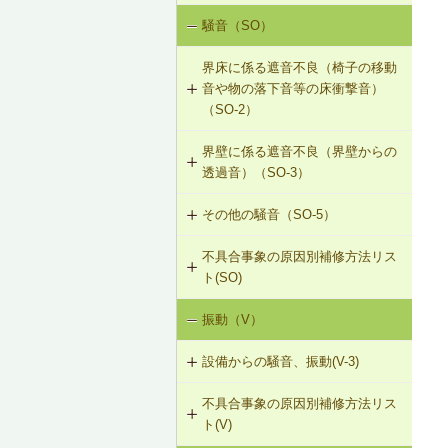
R-1-102 母屋の増設
騒音（SO）
勾配屋根の変形（はがれ、ずれ、浮
き）（R-1）
R-1-103 小屋束の増設
界床に係る遮音不良（椅子の移動
音や物の落下音等の床衝撃音）
R-1-104 たる木の交換
（SO-2）
R-1-105 たる木の添木補強
界壁に係る遮音不良（界壁からの
SO-2-501 軽量床衝撃音に対する遮
透過音）（SO-3）
音性能のあるフローリング材（床下
R-1-106 たる木、下地板のレベルの
地材等を含む）への交換
調整
その他の騒音（SO-5）
SO-3-501 界壁へのせっこうボード
の増し張り
R-1-107 振れ止め、桁行筋かいの設
不具合事象の原因別補修方法リス
SO-5-501 外壁内透湿防水シートの
置
ト(SO)
留め付け補修
R-1-501 仕上材の留付け直し（瓦ぶ
振動（V）
界床に係る遮音不良（床歩行音等の
き）
床衝撃音）（SO-1）
設備からの騒音、振動(V-3)
R-1-601 屋根下地材・ふき材の交換
界床に係る遮音不良（椅子の移動音
不具合事象の原因別補修方法リス
V-3-001 換気扇・ダクト等の交換工
や物の落下音等の床衝撃音）（SO-
ト(V)
事
2）