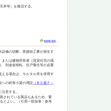
、天井等）を復旧する。
。
page top
水設備の切断、再接続工事が発生す
）または建物所有者（賃貸住宅の場
り、別途仮移転、住戸養生等が必要
超える場合は、モルタル等を併用す
面への鉄骨小梁の増設
（ＲＣ造Ｆ－
に注意する。
善されている製品もあるため、要
るとよい。（引用一部加筆：参考