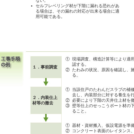
ない。
セルフレベリング材が下階に漏れる恐れがあ
る場合は、その漏れの対応が出来る場合に適
用可能である。
①
現場調査、構造計算等により適
認する。
１．事前調査
②
たわみの状況、原因を確認し、
る。
①
当該住戸のたわんだスラブの補
去し、内装部分に対する養生を
２．内装仕上
②
必要により下階の天井仕上材を
材等の撤去
③
壁等仕上のせっこうボート材の
ること。
①
器材・資材搬入、仮設電源を準
②
コンクリート表面のレイタンス