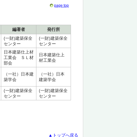
page top
編著者
発行所
(一財)建築保全
(一財)建築保全
センター
センター
日本建築仕上材
日本建築仕上
工業会 ＳＬ材
材工業会
部会
（一社）日本建
（一社）日本
築学会
建築学会
(一財)建築保全
(一財)建築保全
センター
センター
▲トップへ戻る