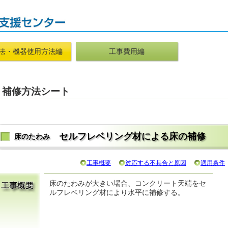
法・機器使用方法編
工事費用編
補修方法シート
セルフレベリング材による床の補修
床のたわみ
工事概要
対応する不具合と原因
適用条件
床のたわみが大きい場合、コンクリート天端をセ
ルフレベリング材により水平に補修する。