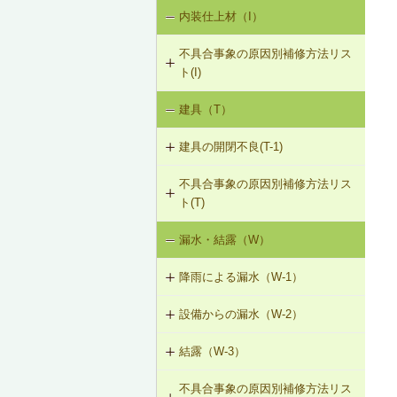
内装仕上材（I）
床振動（V-1）
V-3-002 水栓の取付け直し
界壁に係る遮音不良（界壁からの透
過音）（SO-3）
不具合事象の原因別補修方法リス
水平振動（V-2）
V-3-003 器具用通気弁の取付け
ト(I)
外壁開口部に係る遮音不良（外部開
設備からの騒音、振動（V-3）
口部からの透過音）（SO-4）
V-3-004 遮音性能のある換気フード
建具（T）
内装仕上材の汚損（I-1）
への交換
その他の騒音（SO-5）
建具の開閉不良(T-1)
内装仕上材のひび割れ、はがれ等
V-3-005 駐輪機からの音・振動の伝
（I-2）
搬を防止する措置
不具合事象の原因別補修方法リス
T-1-001 丁番の取付け調整
ト(T)
T-1-002 丁番の取替え
漏水・結露（W）
建具の開閉不良（T-1）
T-1-003 ラッチボルト受金物の調整
降雨による漏水（W-1）
T-1-004 錠の取替え
設備からの漏水（W-2）
W-1-501 けらば水切の再施工
T-1-005 戸車の調整・取替え
結露（W-3）
W-2-001 混合水栓の接続部品の交換
W-1-502 軒先水切・軒どいの再施工
T-1-006 建具の反直し・取替え
不具合事象の原因別補修方法リス
W-3-001 防露型の便器・ロータンク
W-2-002 給湯配管の取替え、再固定
W-1-503 棟部下地及びシーリング材