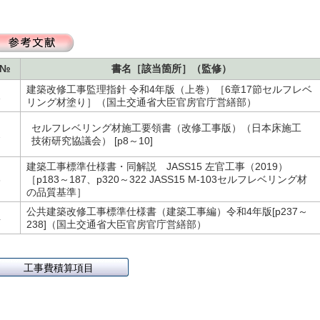
№
書名［該当箇所］（監修）
建築改修工事監理指針 令和4年版（上巻）［6章17節セルフレベ
1
リング材塗り］（国土交通省大臣官房官庁営繕部）
セルフレベリング材施工要領書（改修工事版）（日本床施工
2
技術研究協議会） [p8～10]
建築工事標準仕様書・同解説 JASS15 左官工事（2019）
3
［p183～187、p320～322 JASS15 M-103セルフレベリング材
の品質基準］
公共建築改修工事標準仕様書（建築工事編）令和4年版[p237～
4
238]（国土交通省大臣官房官庁営繕部）
工事費積算項目