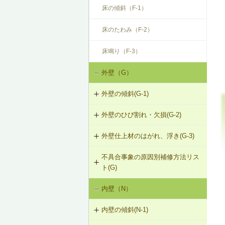
床の傾斜（F-1）
床のたわみ（F-2）
床鳴り（F-3）
外壁（G）
外壁の傾斜(G-1)
外壁のひび割れ・欠損(G-2)
G-1-101 柱の交換
外壁仕上材のはがれ、浮き(G-3)
G-2-101 モルタル塗替え（下地込
G-1-102 耐力壁（筋かい）の新設
み）
不具合事象の原因別補修方法リス
G-3-101 サイディングの張替え
G-1-103 筋かいの補強・緊結部補強
ト(G)
G-2-102 モルタル塗替え
G-3-102 板張りの張替え（下見板張
G-1-104 火打ち梁の追加
内壁（N）
外壁の傾斜（G-1）
り）
G-2-501 ひび割れ改修工法（外壁
部）
G-1-105 耐力壁（面材）の新設
内壁の傾斜(N-1)
外壁のひび割れ・欠損（G-2）
G-3-501 サイディングのひび割れの
補修
G-2-502 シール工法（外壁部）