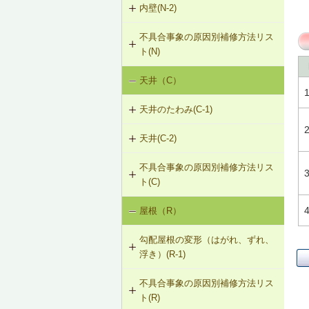
内壁(N-2)
N-1-001 下地材・仕上材の取替え
外壁仕上材のはがれ、浮き（G-3）
（内壁部）
G-2-503 モルタル充填工法（外壁
不具合事象の原因別補修方法リス
N-2-001 仕上材の張替え（内壁部）
部）
ト(N)
天井（C）
内壁の傾斜（N-1）
天井のたわみ(C-1)
天井(C-2)
C-1-101 天井の張替え
不具合事象の原因別補修方法リス
C-2-001 天井仕上材の張替え
ト(C)
屋根（R）
天井のたわみ（C-1）
勾配屋根の変形（はがれ、ずれ、
浮き）(R-1)
不具合事象の原因別補修方法リス
R-1-101 むな木の交換
ト(R)