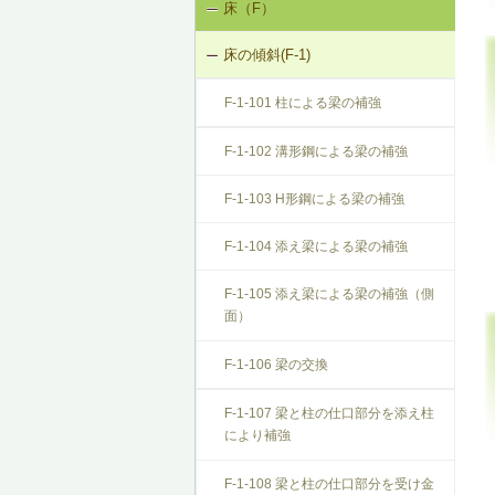
床（F）
基礎の沈下（K-1）
K-1-103 布基礎底盤の拡大（基礎の
K-2-503 打直し工法
床の傾斜(F-1)
基礎のひび割れ・欠損（K-2）
天端レベル調整）
K-2-504 増し打ち補修
F-1-101 柱による梁の補強
K-1-104 土台をジャッキアップのう
え、土台と基礎の間にモルタル充填
K-2-601 Uカットシール材充填工法
F-1-102 溝形鋼による梁の補強
K-1-105 土台をジャッキアップのう
K-2-602 シール工法
F-1-103 H形鋼による梁の補強
え、基礎天端レベル調整
K-2-603 モルタルの塗替え
F-1-104 添え梁による梁の補強
K-1-501 基礎をジャッキアップのう
え、鋼管圧入工法
F-1-105 添え梁による梁の補強（側
面）
K-1-502 基礎をジャッキアップのう
え、耐圧版工法
F-1-106 梁の交換
K-1-503 グラウト注入工法
F-1-107 梁と柱の仕口部分を添え柱
により補強
F-1-108 梁と柱の仕口部分を受け金