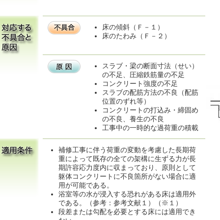
床の傾斜（Ｆ－１）
床のたわみ（Ｆ－２）
スラブ・梁の断面寸法（せい）
の不足、圧縮鉄筋量の不足
コンクリート強度の不足
スラブの配筋方法の不良（配筋
位置のずれ等）
コンクリートの打込み・締固め
の不良、養生の不良
工事中の一時的な過荷重の積載
補修工事に伴う荷重の変動を考慮した長期荷
重によって既存の全ての架構に生ずる力が長
期許容応力度内に収まっており、原則として
躯体コンクリートに不良箇所がない場合に適
用が可能である。
浴室等の水が浸入する恐れがある床は適用外
である。（参考：参考文献１）（※１）
段差または勾配を必要とする床には適用でき