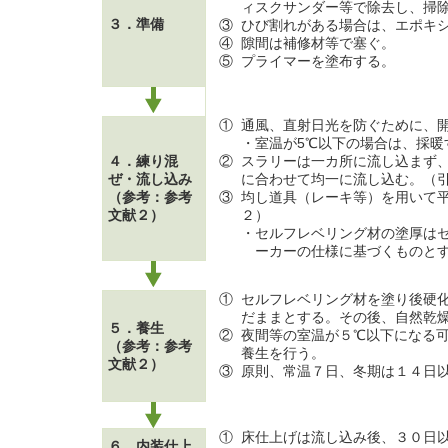
ィスクサンダー等で除去し、掃
３．準備
③
ひび割れがある場合は、エポキ
④
隙間は補修材等で塞ぐ。
⑤
プライマーを塗布する。
①
通風、直射日光を防ぐために、
・室温が5℃以下の場合は、採暖
４．練り混
②
スラリーは一カ所に流し込まず
ぜ・流し込み
に合わせて均一に流し込む。（
（参考：参考
③
均し道具（レーキ等）を用いて
文献２）
２）
・セルフレベリング材の塗厚は
ーカーの仕様に基づくものと
①
セルフレベリング材を塗り後硬
だままとする。その後、自然乾
５．養生
②
夜間等の室温が５℃以下になる
（参考：参考
養生を行う。
文献２
）
③
原則、常温７日、冬期は１４日
①
床仕上げは流し込み後、３０日
６．内装仕上