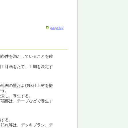
page top
用条件を満たしていることを確
施工計画をたて、工期を決定す
修範囲の壁および床仕上材を撤
行う。
撤去し、養生する。
下端部は、テープなどで養生す
備する。
、汚れ等は、デッキブラシ、デ