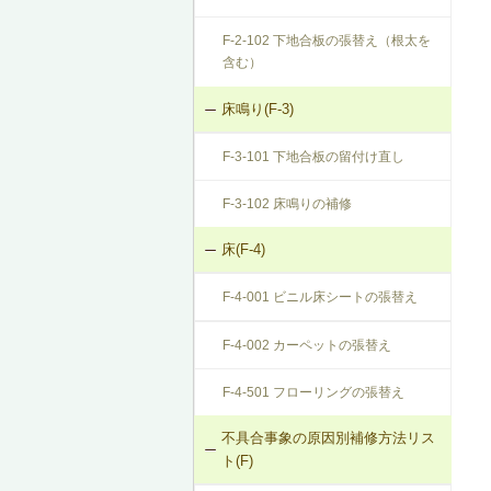
F-2-102 下地合板の張替え（根太を
含む）
床鳴り(F-3)
F-3-101 下地合板の留付け直し
F-3-102 床鳴りの補修
床(F-4)
F-4-001 ビニル床シートの張替え
F-4-002 カーペットの張替え
F-4-501 フローリングの張替え
不具合事象の原因別補修方法リス
ト(F)