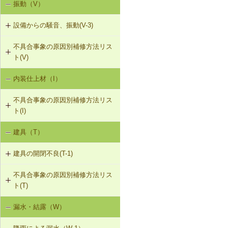
振動（V）
界床に係る遮音不良（床歩行音等の
き）
床衝撃音）（SO-1）
設備からの騒音、振動(V-3)
R-1-601 屋根下地材・ふき材の交換
界床に係る遮音不良（椅子の移動音
不具合事象の原因別補修方法リス
V-3-001 換気扇・ダクト等の交換工
や物の落下音等の床衝撃音）（SO-
ト(V)
事
2）
内装仕上材（I）
床振動（V-1）
V-3-002 水栓の取付け直し
界壁に係る遮音不良（界壁からの透
過音）（SO-3）
不具合事象の原因別補修方法リス
水平振動（V-2）
V-3-003 器具用通気弁の取付け
ト(I)
外壁開口部に係る遮音不良（外部開
設備からの騒音、振動（V-3）
口部からの透過音）（SO-4）
V-3-004 遮音性能のある換気フード
建具（T）
内装仕上材の汚損（I-1）
への交換
その他の騒音（SO-5）
建具の開閉不良(T-1)
内装仕上材のひび割れ、はがれ等
V-3-005 駐輪機からの音・振動の伝
（I-2）
搬を防止する措置
不具合事象の原因別補修方法リス
T-1-001 丁番の取付け調整
ト(T)
T-1-002 丁番の取替え
漏水・結露（W）
建具の開閉不良（T-1）
T-1-003 ラッチボルト受金物の調整