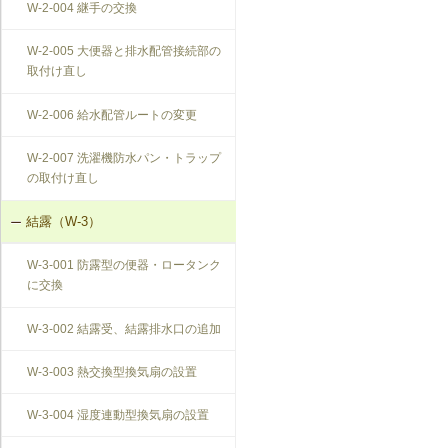
W-2-004 継手の交換
W-2-005 大便器と排水配管接続部の
取付け直し
W-2-006 給水配管ルートの変更
W-2-007 洗濯機防水パン・トラップ
の取付け直し
結露（W-3）
W-3-001 防露型の便器・ロータンク
に交換
W-3-002 結露受、結露排水口の追加
W-3-003 熱交換型換気扇の設置
W-3-004 湿度連動型換気扇の設置