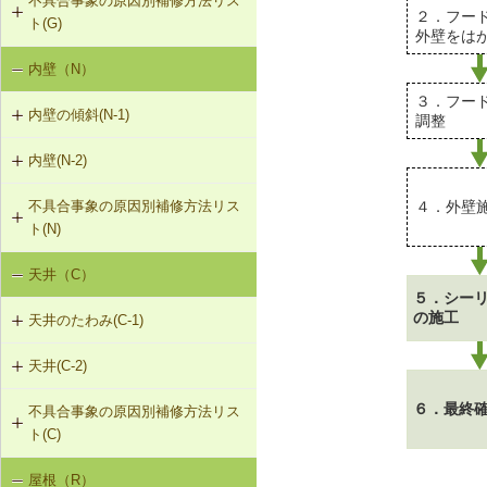
不具合事象の原因別補修方法リス
G-3-101 サイディングの張替え
G-1-103 筋かいの補強・緊結部補強
物により補強
２．フー
ト(G)
G-2-102 モルタル塗替え
外壁をは
G-3-102 板張りの張替え（下見板張
G-1-104 火打ち梁の追加
F-1-109 土台の交換
内壁（N）
外壁の傾斜（G-1）
り）
G-2-501 ひび割れ改修工法（外壁
部）
G-1-105 耐力壁（面材）の新設
３．フー
F-1-110 束立てによる大引きの補強
内壁の傾斜(N-1)
外壁のひび割れ・欠損（G-2）
G-3-501 サイディングのひび割れの
調整
補修
G-2-502 シール工法（外壁部）
F-1-111 大引きの補修
内壁(N-2)
N-1-001 下地材・仕上材の取替え
外壁仕上材のはがれ、浮き（G-3）
（内壁部）
G-2-503 モルタル充填工法（外壁
F-1-112 根太掛けの補修
４．外壁
不具合事象の原因別補修方法リス
N-2-001 仕上材の張替え（内壁部）
部）
ト(N)
F-1-113 根太のレベル調整
天井（C）
内壁の傾斜（N-1）
F-1-501 大引きの交換
５．シー
の施工
天井のたわみ(C-1)
F-1-502 束の交換
天井(C-2)
C-1-101 天井の張替え
F-1-503 束石の再設置
６．最終
不具合事象の原因別補修方法リス
C-2-001 天井仕上材の張替え
ト(C)
屋根（R）
天井のたわみ（C-1）