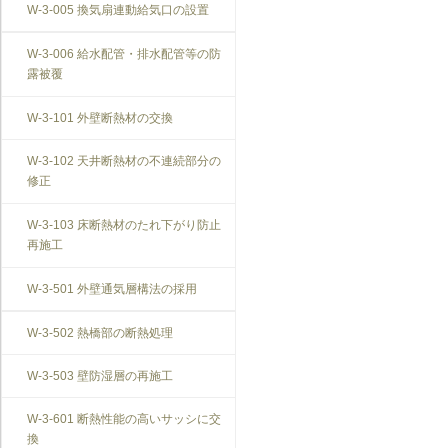
W-3-005 換気扇連動給気口の設置
W-3-006 給水配管・排水配管等の防
露被覆
W-3-101 外壁断熱材の交換
W-3-102 天井断熱材の不連続部分の
修正
W-3-103 床断熱材のたれ下がり防止
再施工
W-3-501 外壁通気層構法の採用
W-3-502 熱橋部の断熱処理
W-3-503 壁防湿層の再施工
W-3-601 断熱性能の高いサッシに交
換