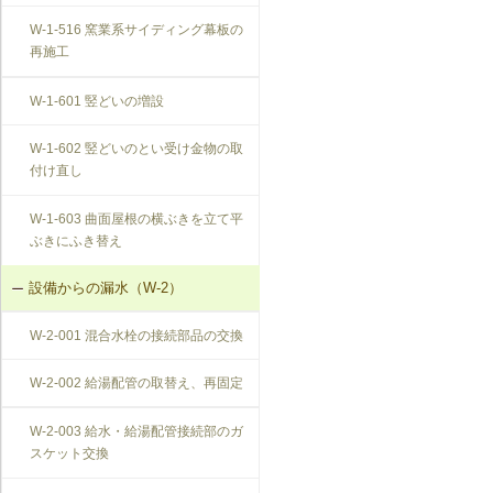
W-1-516 窯業系サイディング幕板の
再施工
W-1-601 竪どいの増設
W-1-602 竪どいのとい受け金物の取
付け直し
W-1-603 曲面屋根の横ぶきを立て平
ぶきにふき替え
設備からの漏水（W-2）
W-2-001 混合水栓の接続部品の交換
W-2-002 給湯配管の取替え、再固定
W-2-003 給水・給湯配管接続部のガ
スケット交換