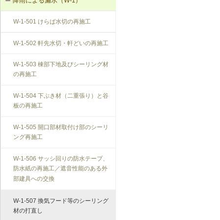
降雨による漏水（W-1）
T-1-004 錠の取替え
W-1-501 けらば水切の再施工
T-1-005 戸車の調整・取替え
W-1-502 軒先水切・軒どいの再施工
T-1-006 建具の反直し・取替え
W-1-503 棟部下地及びシーリング材
の再施工
T-1-007 敷居のレベル調整
W-1-504 下ぶき材（二重張り）と谷
T-1-008 建具上桟削り調整
板の再施工
T-1-009 建具枠の取替え
W-1-505 開口部材取付け部のシーリ
ング再施工
W-1-506 サッシ回りの防水テープ、
防水紙の再施工／遮音性能のある外
部建具への交換
W-1-507 換気フード等のシーリング
材の打直し