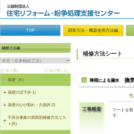
TOP
調査方法・機器使用方法編
補修方法シート
換
基礎（K）
降雨による漏水
基礎の沈下(K-1)
基礎のひび割れ・欠損(K-2)
K-1-101 土台をジャッキアップのう
フードを取
え、基礎の再施工
す。
不具合事象の原因別補修方法リス
K-2-501 樹脂注入工法
ト(K)
K-1-102 布基礎をべた基礎に変更
（基礎天端レベル調整）
K-2-502 充填工法