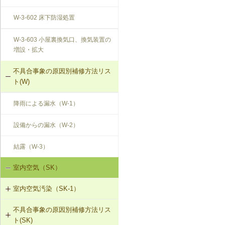
W-3-602 床下防湿処置
W-3-603 小屋裏換気口、換気装置の
増設・拡大
不具合事象の原因別補修方法リス
ト(W)
降雨による漏水（W-1）
設備からの漏水（W-2）
結露（W-3）
室内空気（SK）
室内空気汚染（SK-1）
不具合事象の原因別補修方法リス
SK-1-001 給排気口の位置の変更
ト(SK)