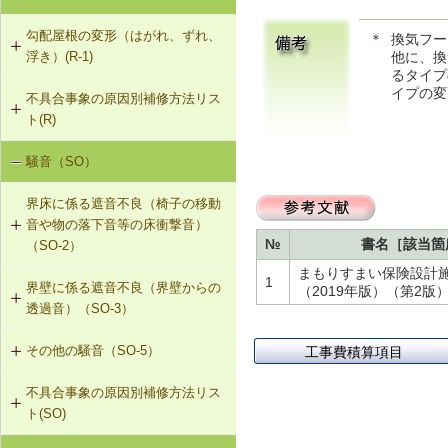
勾配屋根の変形（はがれ、ずれ、
＊
換気フー
他に、換
浮き）(R-1)
るタイプ
イプの変
不具合事象の原因別補修方法リス
R-1-101 むな木の交換
ト(R)
R-1-102 母屋の増設
騒音（SO）
勾配屋根の変形（はがれ、ずれ、浮
き）（R-1）
R-1-103 小屋束の増設
界床に係る遮音不良（椅子の移動
音や物の落下音等の床衝撃音）
R-1-104 たる木の交換
№
書名［該当箇
（SO-2）
まもりすまい保険設計
R-1-105 たる木の添木補強
1
界壁に係る遮音不良（界壁からの
SO-2-501 軽量床衝撃音に対する遮
（2019年版）（第2版）[
透過音）（SO-3）
音性能のあるフローリング材（床下
R-1-106 たる木、下地板のレベルの
地材等を含む）への交換
調整
その他の騒音（SO-5）
工事費積算項目
SO-3-501 界壁へのせっこうボード
の増し張り
R-1-107 振れ止め、桁行筋かいの設
不具合事象の原因別補修方法リス
SO-5-501 外壁内透湿防水シートの
置
ト(SO)
留め付け補修
R-1-501 仕上材の留付け直し（瓦ぶ