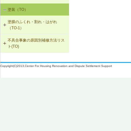
SK-1-002 ダクトの増設
塗装（TO）
室内空気の汚染（SK-1）
SK-1-004 通気措置を講じた建具へ
塗膜のふくれ・割れ・はがれ
の交換
（TO-1）
SK-1-005 通気止め・気密層の設置
不具合事象の原因別補修方法リス
TO-1-001 外壁の塗料の塗替え(コン
ト(TO)
クリート系下地)
SK-1-003 換気ファンの交換
塗膜のふくれ・割れ・はがれ（TO-
TO-1-002 外壁の塗料の塗替え(金属
C-2-001 天井仕上材の張替え
1）
下地)
Copyright(C)2013,Center For Housing Renovation and Dispute Settlement Support
F-4-501 フローリングの張替え
TO-1-003 外壁の仕上塗材の塗替え
(コンクリート系下地)
N-2-001 仕上材の張替え（内壁部）
TO-1-004 屋根の塗料の塗替え(金属
下地)
TO-1-005 屋根の塗料の塗替え(スレ
ート下地)