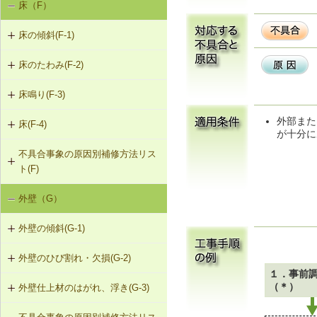
床（F）
基礎の沈下（K-1）
K-1-103 布基礎底盤の拡大（基礎の
K-2-503 打直し工法
床の傾斜(F-1)
基礎のひび割れ・欠損（K-2）
天端レベル調整）
K-2-504 増し打ち補修
床のたわみ(F-2)
F-1-101 柱による梁の補強
K-1-104 土台をジャッキアップのう
え、土台と基礎の間にモルタル充填
K-2-601 Uカットシール材充填工法
床鳴り(F-3)
F-2-101 根太の交換
F-1-102 溝形鋼による梁の補強
K-1-105 土台をジャッキアップのう
K-2-602 シール工法
外部また
床(F-4)
F-3-101 下地合板の留付け直し
F-2-102 下地合板の張替え（根太を
F-1-103 H形鋼による梁の補強
え、基礎天端レベル調整
が十分に
含む）
K-2-603 モルタルの塗替え
不具合事象の原因別補修方法リス
F-4-001 ビニル床シートの張替え
F-3-102 床鳴りの補修
F-1-104 添え梁による梁の補強
K-1-501 基礎をジャッキアップのう
ト(F)
え、鋼管圧入工法
F-4-002 カーペットの張替え
F-1-105 添え梁による梁の補強（側
外壁（G）
床の傾斜（F-1）
面）
K-1-502 基礎をジャッキアップのう
F-4-501 フローリングの張替え
え、耐圧版工法
外壁の傾斜(G-1)
床のたわみ（F-2）
F-1-106 梁の交換
K-1-503 グラウト注入工法
外壁のひび割れ・欠損(G-2)
G-1-101 柱の交換
床鳴り（F-3）
F-1-107 梁と柱の仕口部分を添え柱
１．事前
により補強
（＊）
外壁仕上材のはがれ、浮き(G-3)
G-2-101 モルタル塗替え（下地込
G-1-102 耐力壁（筋かい）の新設
み）
F-1-108 梁と柱の仕口部分を受け金