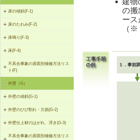
建物
の搬
床の傾斜(F-1)
ース
床のたわみ(F-2)
F-1-101 柱による梁の補強
（※
床鳴り(F-3)
F-2-101 根太の交換
F-1-102 溝形鋼による梁の補強
床(F-4)
F-3-101 下地合板の留付け直し
F-2-102 下地合板の張替え（根太を
F-1-103 H形鋼による梁の補強
含む）
不具合事象の原因別補修方法リス
F-4-001 ビニル床シートの張替え
１．事前
F-3-102 床鳴りの補修
F-1-104 添え梁による梁の補強
ト(F)
F-4-002 カーペットの張替え
F-1-105 添え梁による梁の補強（側
外壁（G）
床の傾斜（F-1）
面）
F-4-501 フローリングの張替え
外壁の傾斜(G-1)
床のたわみ（F-2）
F-1-106 梁の交換
外壁のひび割れ・欠損(G-2)
G-1-101 柱の交換
床鳴り（F-3）
F-1-107 梁と柱の仕口部分を添え柱
により補強
外壁仕上材のはがれ、浮き(G-3)
G-2-101 モルタル塗替え（下地込
G-1-102 耐力壁（筋かい）の新設
み）
F-1-108 梁と柱の仕口部分を受け金
不具合事象の原因別補修方法リス
G-3-101 サイディングの張替え
G-1-103 筋かいの補強・緊結部補強
物により補強