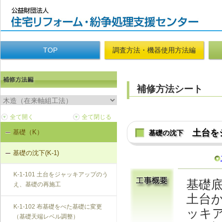
TOP
調査方法・機器使用方法編
補修方法シート
土台を
基礎（K）
基礎の沈下
基礎の沈下(K-1)
K-1-101 土台をジャッキアップのう
基礎
え、基礎の再施工
土台
K-1-102 布基礎をべた基礎に変更
ッキ
（基礎天端レベル調整）