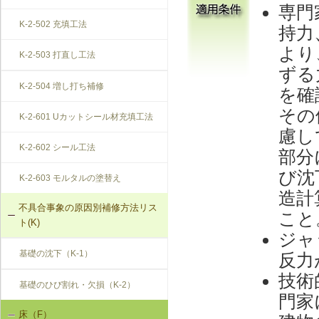
専門
K-2-502 充填工法
持力
より
K-2-503 打直し工法
ずる
K-2-504 増し打ち補修
を確
その
K-2-601 Uカットシール材充填工法
慮し
K-2-602 シール工法
部分
び沈
K-2-603 モルタルの塗替え
造計
不具合事象の原因別補修方法リス
こと
ト(K)
ジャ
基礎の沈下（K-1）
反力
技術
基礎のひび割れ・欠損（K-2）
門家
床（F）