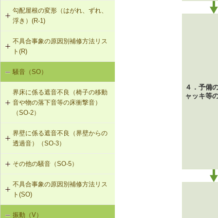
勾配屋根の変形（はがれ、ずれ、
浮き）(R-1)
不具合事象の原因別補修方法リス
R-1-101 むな木の交換
ト(R)
R-1-102 母屋の増設
騒音（SO）
勾配屋根の変形（はがれ、ずれ、浮
き）（R-1）
R-1-103 小屋束の増設
４．予備
界床に係る遮音不良（椅子の移動
ャッキ等
音や物の落下音等の床衝撃音）
R-1-104 たる木の交換
（SO-2）
R-1-105 たる木の添木補強
界壁に係る遮音不良（界壁からの
SO-2-501 軽量床衝撃音に対する遮
透過音）（SO-3）
音性能のあるフローリング材（床下
R-1-106 たる木、下地板のレベルの
地材等を含む）への交換
調整
その他の騒音（SO-5）
SO-3-501 界壁へのせっこうボード
の増し張り
R-1-107 振れ止め、桁行筋かいの設
不具合事象の原因別補修方法リス
SO-5-501 外壁内透湿防水シートの
置
ト(SO)
留め付け補修
R-1-501 仕上材の留付け直し（瓦ぶ
振動（V）
界床に係る遮音不良（床歩行音等の