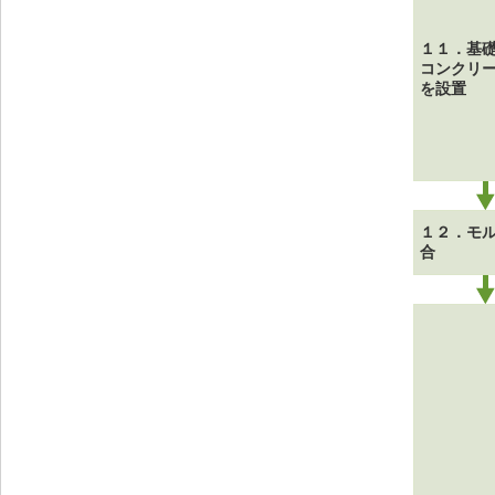
１１．基
コンクリ
を設置
１２．モ
合