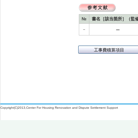
№
書名［該当箇所］（監
－
－
工事費積算項目
Copyright(C)2013,Center For Housing Renovation and Dispute Settlement Support