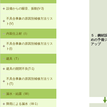
き）
床衝撃音）（SO-1）
設備からの騒音、振動(V-3)
R-1-601 屋根下地材・ふき材の交換
界床に係る遮音不良（椅子の移動音
不具合事象の原因別補修方法リス
V-3-001 換気扇・ダクト等の交換工
や物の落下音等の床衝撃音）（SO-
ト(V)
事
2）
内装仕上材（I）
床振動（V-1）
V-3-002 水栓の取付け直し
界壁に係る遮音不良（界壁からの透
５．鋼材
過音）（SO-3）
めの予備
不具合事象の原因別補修方法リス
アップ
水平振動（V-2）
V-3-003 器具用通気弁の取付け
ト(I)
外壁開口部に係る遮音不良（外部開
設備からの騒音、振動（V-3）
口部からの透過音）（SO-4）
V-3-004 遮音性能のある換気フード
建具（T）
内装仕上材の汚損（I-1）
への交換
その他の騒音（SO-5）
建具の開閉不良(T-1)
内装仕上材のひび割れ、はがれ等
V-3-005 駐輪機からの音・振動の伝
（I-2）
搬を防止する措置
不具合事象の原因別補修方法リス
T-1-001 丁番の取付け調整
ト(T)
T-1-002 丁番の取替え
漏水・結露（W）
建具の開閉不良（T-1）
T-1-003 ラッチボルト受金物の調整
降雨による漏水（W-1）