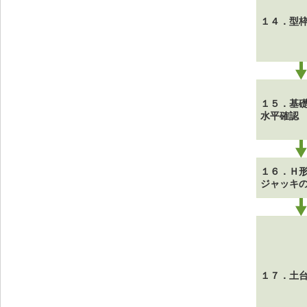
１４．型
１５．基
水平確認
１６．Ｈ
ジャッキ
１７．土