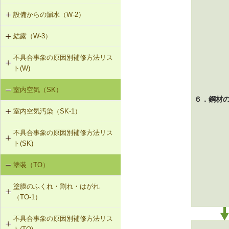
T-1-004 錠の取替え
設備からの漏水（W-2）
W-1-501 けらば水切の再施工
T-1-005 戸車の調整・取替え
結露（W-3）
W-2-001 混合水栓の接続部品の交換
W-1-502 軒先水切・軒どいの再施工
T-1-006 建具の反直し・取替え
不具合事象の原因別補修方法リス
W-3-001 防露型の便器・ロータンク
W-2-002 給湯配管の取替え、再固定
W-1-503 棟部下地及びシーリング材
ト(W)
に交換
の再施工
T-1-007 敷居のレベル調整
W-2-003 給水・給湯配管接続部のガ
室内空気（SK）
降雨による漏水（W-1）
W-3-002 結露受、結露排水口の追加
スケット交換
W-1-504 下ぶき材（二重張り）と谷
T-1-008 建具上桟削り調整
６．鋼材
板の再施工
室内空気汚染（SK-1）
設備からの漏水（W-2）
W-3-003 熱交換型換気扇の設置
W-2-004 継手の交換
T-1-009 建具枠の取替え
W-1-505 開口部材取付け部のシーリ
不具合事象の原因別補修方法リス
SK-1-001 給排気口の位置の変更
結露（W-3）
W-3-004 湿度連動型換気扇の設置
ング再施工
W-2-005 大便器と排水配管接続部の
ト(SK)
取付け直し
SK-1-002 ダクトの増設
W-3-005 換気扇連動給気口の設置
W-1-506 サッシ回りの防水テープ、
塗装（TO）
室内空気の汚染（SK-1）
防水紙の再施工／遮音性能のある外
W-2-006 給水配管ルートの変更
SK-1-004 通気措置を講じた建具へ
部建具への交換
W-3-006 給水配管・排水配管等の防
塗膜のふくれ・割れ・はがれ
の交換
露被覆
W-2-007 洗濯機防水パン・トラップ
（TO-1）
の取付け直し
W-1-507 換気フード等のシーリング
SK-1-005 通気止め・気密層の設置
材の打直し
W-3-101 外壁断熱材の交換
不具合事象の原因別補修方法リス
TO-1-001 外壁の塗料の塗替え(コン