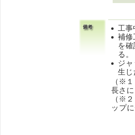
工事
補修
を確
る。
ジャ
生じ
（※１
長さに
（※２
ップに
じる