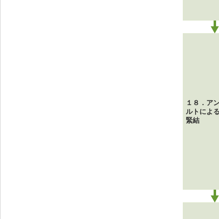
１８．ア
ルトによ
緊結