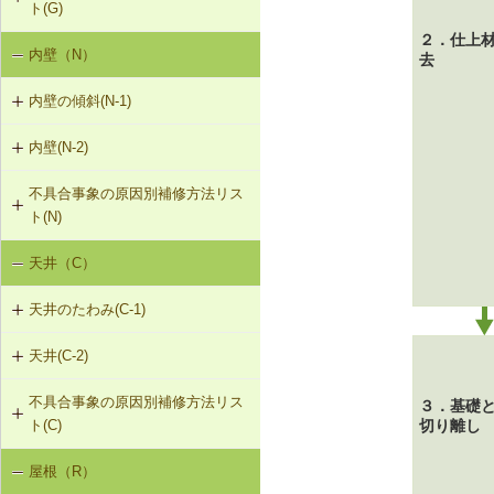
ト(G)
G-2-102 モルタル塗替え
G-3-102 板張りの張替え（下見板張
G-1-104 火打ち梁の追加
２．仕上
F-1-109 土台の交換
内壁（N）
外壁の傾斜（G-1）
り）
去
G-2-501 ひび割れ改修工法（外壁
部）
G-1-105 耐力壁（面材）の新設
F-1-110 束立てによる大引きの補強
内壁の傾斜(N-1)
外壁のひび割れ・欠損（G-2）
G-3-501 サイディングのひび割れの
補修
G-2-502 シール工法（外壁部）
F-1-111 大引きの補修
内壁(N-2)
N-1-001 下地材・仕上材の取替え
外壁仕上材のはがれ、浮き（G-3）
（内壁部）
G-2-503 モルタル充填工法（外壁
F-1-112 根太掛けの補修
不具合事象の原因別補修方法リス
N-2-001 仕上材の張替え（内壁部）
部）
ト(N)
F-1-113 根太のレベル調整
天井（C）
内壁の傾斜（N-1）
F-1-501 大引きの交換
天井のたわみ(C-1)
F-1-502 束の交換
天井(C-2)
C-1-101 天井の張替え
F-1-503 束石の再設置
不具合事象の原因別補修方法リス
C-2-001 天井仕上材の張替え
３．基礎
ト(C)
切り離し
屋根（R）
天井のたわみ（C-1）