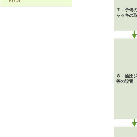
ト(TO)
クリート系下地)
SK-1-003 換気ファンの交換
W-1-508 排気ダクトの取付け直し
W-3-102 天井断熱材の不連続部分の
修正
７．予備
塗膜のふくれ・割れ・はがれ（TO-
TO-1-002 外壁の塗料の塗替え(金属
ャッキの
C-2-001 天井仕上材の張替え
W-1-509 下ぶき材、雨押え包み板の
1）
下地)
再施工
W-3-103 床断熱材のたれ下がり防止
F-4-501 フローリングの張替え
再施工
TO-1-003 外壁の仕上塗材の塗替え
W-1-510 庇部回りの防水テープ、水
(コンクリート系下地)
N-2-001 仕上材の張替え（内壁部）
切り鉄板の再施工
W-3-501 外壁通気層構法の採用
TO-1-004 屋根の塗料の塗替え(金属
W-1-511 （防水床バルコニーの）防
W-3-502 熱橋部の断熱処理
下地)
水紙、防水テープの再施工
W-3-503 壁防湿層の再施工
TO-1-005 屋根の塗料の塗替え(スレ
W-1-512 防水層および水切り部シー
８．油圧
ート下地)
等の設置
リングの再施工
W-3-601 断熱性能の高いサッシに交
換
W-1-513 ドレンまわりの再施工
W-3-602 床下防湿処置
W-1-514 軒先壁止まりの再施工
W-3-603 小屋裏換気口、換気装置の
増設・拡大
W-1-515 バルコニー防水立上りの確
保