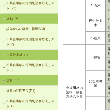
不具合事象の原因別補修方法リス
SO-5-501 外壁内透湿防水シートの
たる木
ト(SO)
留め付け補修
振動（V）
界床に係る遮音不良（床歩行音等の
軒先たる
床衝撃音）（SO-1）
木
設備からの騒音、振動(V-3)
界床に係る遮音不良（椅子の移動音
小屋束
不具合事象の原因別補修方法リス
V-3-001 換気扇・ダクト等の交換工
や物の落下音等の床衝撃音）（SO-
ト(V)
事
2）
内装仕上材（I）
床振動（V-1）
V-3-002 水栓の取付け直し
界壁に係る遮音不良（界壁からの透
小屋梁
過音）（SO-3）
不具合事象の原因別補修方法リス
水平振動（V-2）
V-3-003 器具用通気弁の取付け
ト(I)
外壁開口部に係る遮音不良（外部開
設備からの騒音、振動（V-3）
口部からの透過音）（SO-4）
V-3-004 遮音性能のある換気フード
建具（T）
内装仕上材の汚損（I-1）
むな木母
への交換
屋
その他の騒音（SO-5）
小屋組材の
建具の開閉不良(T-1)
内装仕上材のひび割れ、はがれ等
架構・接合
V-3-005 駐輪機からの音・振動の伝
方法の不良
（I-2）
搬を防止する措置
不具合事象の原因別補修方法リス
T-1-001 丁番の取付け調整
ト(T)