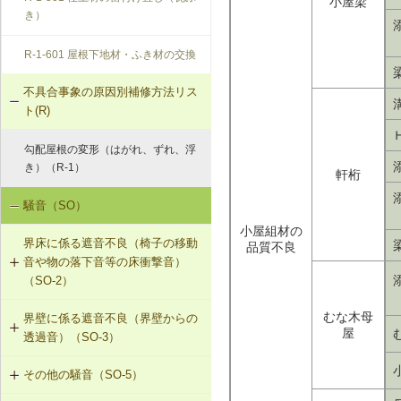
小屋梁
き）
R-1-601 屋根下地材・ふき材の交換
不具合事象の原因別補修方法リス
ト(R)
勾配屋根の変形（はがれ、ずれ、浮
き）（R-1）
軒桁
騒音（SO）
小屋組材の
界床に係る遮音不良（椅子の移動
品質不良
音や物の落下音等の床衝撃音）
（SO-2）
むな木母
界壁に係る遮音不良（界壁からの
SO-2-501 軽量床衝撃音に対する遮
屋
透過音）（SO-3）
音性能のあるフローリング材（床下
地材等を含む）への交換
その他の騒音（SO-5）
SO-3-501 界壁へのせっこうボード
の増し張り