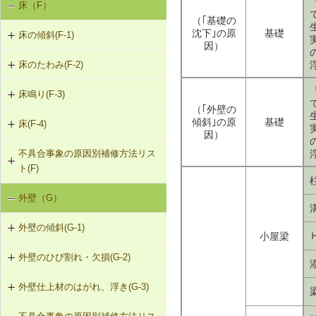
床（F）
基礎の沈下（K-1）
（｢基礎の
K-1-103 布基礎底盤の拡大（基礎の
K-2-503 打直し工法
沈下｣の原
基礎
床の傾斜(F-1)
基礎のひび割れ・欠損（K-2）
天端レベル調整）
因）
K-2-504 増し打ち補修
床のたわみ(F-2)
F-1-101 柱による梁の補強
K-1-104 土台をジャッキアップのう
え、土台と基礎の間にモルタル充填
K-2-601 Uカットシール材充填工法
床鳴り(F-3)
F-2-101 根太の交換
F-1-102 溝形鋼による梁の補強
（｢外壁の
K-1-105 土台をジャッキアップのう
K-2-602 シール工法
傾斜｣の原
基礎
床(F-4)
F-3-101 下地合板の留付け直し
F-2-102 下地合板の張替え（根太を
F-1-103 H形鋼による梁の補強
え、基礎天端レベル調整
因）
含む）
K-2-603 モルタルの塗替え
不具合事象の原因別補修方法リス
F-4-001 ビニル床シートの張替え
F-3-102 床鳴りの補修
F-1-104 添え梁による梁の補強
K-1-501 基礎をジャッキアップのう
ト(F)
え、鋼管圧入工法
F-4-002 カーペットの張替え
F-1-105 添え梁による梁の補強（側
外壁（G）
床の傾斜（F-1）
面）
K-1-502 基礎をジャッキアップのう
F-4-501 フローリングの張替え
え、耐圧版工法
外壁の傾斜(G-1)
床のたわみ（F-2）
F-1-106 梁の交換
小屋梁
K-1-503 グラウト注入工法
外壁のひび割れ・欠損(G-2)
G-1-101 柱の交換
床鳴り（F-3）
F-1-107 梁と柱の仕口部分を添え柱
により補強
外壁仕上材のはがれ、浮き(G-3)
G-2-101 モルタル塗替え（下地込
G-1-102 耐力壁（筋かい）の新設
み）
F-1-108 梁と柱の仕口部分を受け金