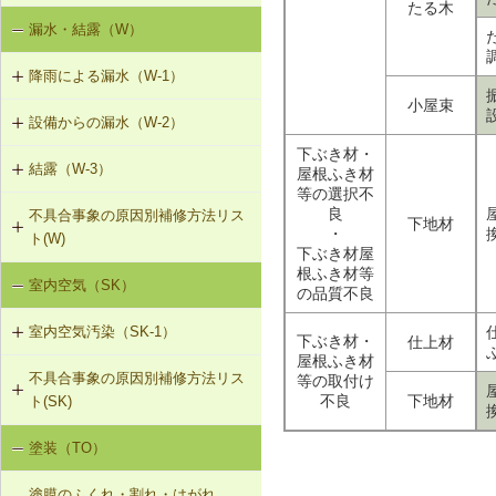
たる木
T-1-002 丁番の取替え
漏水・結露（W）
建具の開閉不良（T-1）
T-1-003 ラッチボルト受金物の調整
降雨による漏水（W-1）
小屋束
T-1-004 錠の取替え
設備からの漏水（W-2）
W-1-501 けらば水切の再施工
下ぶき材・
T-1-005 戸車の調整・取替え
結露（W-3）
W-2-001 混合水栓の接続部品の交換
W-1-502 軒先水切・軒どいの再施工
屋根ふき材
等の選択不
T-1-006 建具の反直し・取替え
良
不具合事象の原因別補修方法リス
W-3-001 防露型の便器・ロータンク
W-2-002 給湯配管の取替え、再固定
W-1-503 棟部下地及びシーリング材
下地材
・
ト(W)
に交換
の再施工
T-1-007 敷居のレベル調整
下ぶき材屋
W-2-003 給水・給湯配管接続部のガ
根ふき材等
室内空気（SK）
降雨による漏水（W-1）
W-3-002 結露受、結露排水口の追加
スケット交換
W-1-504 下ぶき材（二重張り）と谷
の品質不良
T-1-008 建具上桟削り調整
板の再施工
室内空気汚染（SK-1）
設備からの漏水（W-2）
W-3-003 熱交換型換気扇の設置
W-2-004 継手の交換
下ぶき材・
仕上材
T-1-009 建具枠の取替え
屋根ふき材
W-1-505 開口部材取付け部のシーリ
不具合事象の原因別補修方法リス
等の取付け
SK-1-001 給排気口の位置の変更
結露（W-3）
W-3-004 湿度連動型換気扇の設置
ング再施工
W-2-005 大便器と排水配管接続部の
不良
下地材
ト(SK)
取付け直し
SK-1-002 ダクトの増設
W-3-005 換気扇連動給気口の設置
W-1-506 サッシ回りの防水テープ、
塗装（TO）
室内空気の汚染（SK-1）
防水紙の再施工／遮音性能のある外
W-2-006 給水配管ルートの変更
SK-1-004 通気措置を講じた建具へ
部建具への交換
W-3-006 給水配管・排水配管等の防
塗膜のふくれ・割れ・はがれ