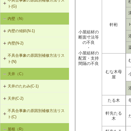
不具合事象の原因別補修方法リス
G-3-101 サイディングの張替え
G-1-103 筋かいの補強・緊結部補強
物により補強
ト(G)
G-2-102 モルタル塗替え
G-3-102 板張りの張替え（下見板張
G-1-104 火打ち梁の追加
F-1-109 土台の交換
内壁（N）
外壁の傾斜（G-1）
り）
G-2-501 ひび割れ改修工法（外壁
軒桁
部）
G-1-105 耐力壁（面材）の新設
F-1-110 束立てによる大引きの補強
内壁の傾斜(N-1)
小屋組材の
外壁のひび割れ・欠損（G-2）
G-3-501 サイディングのひび割れの
断面寸法等
補修
G-2-502 シール工法（外壁部）
F-1-111 大引きの補修
の不良
内壁(N-2)
N-1-001 下地材・仕上材の取替え
外壁仕上材のはがれ、浮き（G-3）
・
（内壁部）
G-2-503 モルタル充填工法（外壁
小屋組材の
F-1-112 根太掛けの補修
不具合事象の原因別補修方法リス
N-2-001 仕上材の張替え（内壁部）
部）
配置・支持
ト(N)
間隔の不良
F-1-113 根太のレベル調整
むな木母
天井（C）
内壁の傾斜（N-1）
屋
F-1-501 大引きの交換
天井のたわみ(C-1)
F-1-502 束の交換
天井(C-2)
C-1-101 天井の張替え
たる木
F-1-503 束石の再設置
不具合事象の原因別補修方法リス
C-2-001 天井仕上材の張替え
軒先たる
ト(C)
木
屋根（R）
天井のたわみ（C-1）