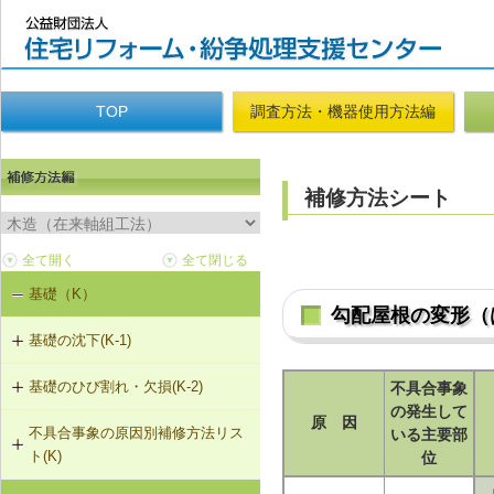
TOP
調査方法・機器使用方法編
補修方法シート
基礎（K）
勾配屋根の変形（
基礎の沈下(K-1)
基礎のひび割れ・欠損(K-2)
不具合事象
K-1-101 土台をジャッキアップのう
の発生して
え、基礎の再施工
原 因
不具合事象の原因別補修方法リス
いる主要部
K-2-501 樹脂注入工法
ト(K)
位
K-1-102 布基礎をべた基礎に変更
（基礎天端レベル調整）
K-2-502 充填工法