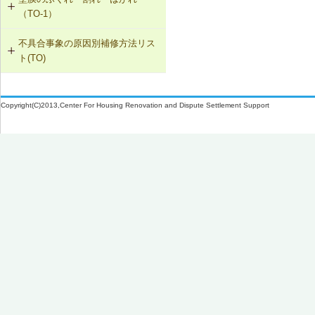
の交換
露被覆
W-2-007 洗濯機防水パン・トラップ
（TO-1）
の取付け直し
W-1-507 換気フード等のシーリング
SK-1-005 通気止め・気密層の設置
材の打直し
W-3-101 外壁断熱材の交換
不具合事象の原因別補修方法リス
TO-1-001 外壁の塗料の塗替え(コン
ト(TO)
クリート系下地)
SK-1-003 換気ファンの交換
W-1-508 排気ダクトの取付け直し
W-3-102 天井断熱材の不連続部分の
修正
塗膜のふくれ・割れ・はがれ（TO-
TO-1-002 外壁の塗料の塗替え(金属
C-2-001 天井仕上材の張替え
W-1-509 下ぶき材、雨押え包み板の
1）
下地)
Copyright(C)2013,Center For Housing Renovation and Dispute Settlement Support
再施工
W-3-103 床断熱材のたれ下がり防止
F-4-501 フローリングの張替え
再施工
TO-1-003 外壁の仕上塗材の塗替え
W-1-510 庇部回りの防水テープ、水
(コンクリート系下地)
N-2-001 仕上材の張替え（内壁部）
切り鉄板の再施工
W-3-501 外壁通気層構法の採用
TO-1-004 屋根の塗料の塗替え(金属
W-1-511 （防水床バルコニーの）防
W-3-502 熱橋部の断熱処理
下地)
水紙、防水テープの再施工
W-3-503 壁防湿層の再施工
TO-1-005 屋根の塗料の塗替え(スレ
W-1-512 防水層および水切り部シー
ート下地)
リングの再施工
W-3-601 断熱性能の高いサッシに交
換
W-1-513 ドレンまわりの再施工
W-3-602 床下防湿処置
W-1-514 軒先壁止まりの再施工