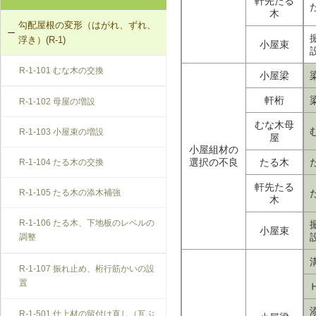
軒先たる
木
勾配屋根の変形（はがれ、ずれ、
浮き）(R-1)
小屋束
R-1-101 むな木の交換
小屋梁
軒桁
R-1-102 母屋の増設
むな木母
R-1-103 小屋束の増設
屋
小屋組材の
選択の不良
たる木
R-1-104 たる木の交換
軒先たる
R-1-105 たる木の添木補強
木
R-1-106 たる木、下地板のレベルの
小屋束
調整
R-1-107 振れ止め、桁行筋かいの設
置
R-1-501 仕上材の留付け直し（瓦ぶ