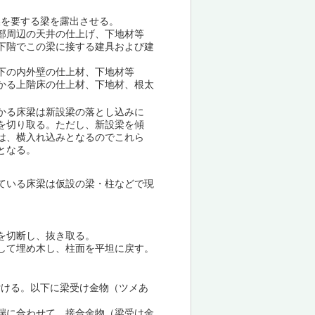
換を要する梁を露出させる。
部周辺の天井の仕上げ、下地材等
下階でこの梁に接する建具および建
下の内外壁の仕上材、下地材等
かる上階床の仕上材、下地材、根太
かる床梁は新設梁の落とし込みに
を切り取る。ただし、新設梁を傾
は、横入れ込みとなるのでこれら
となる。
ている床梁は仮設の梁・柱などで現
を切断し、抜き取る。
して埋め木し、柱面を平坦に戻す。
付ける。以下に梁受け金物（ツメあ
端に合わせて、接合金物（梁受け金