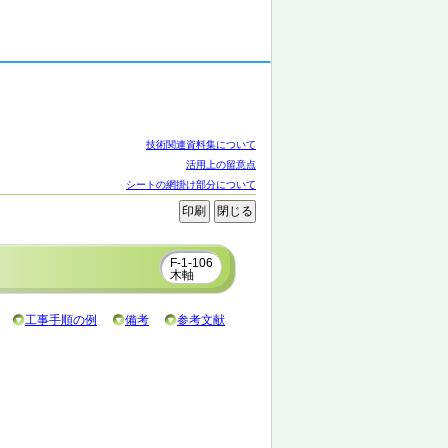
技術関連資料集について
活用上の留意点
シートの網掛け部分について
F-1-106
木軸
工事手順の例
備考
参考文献