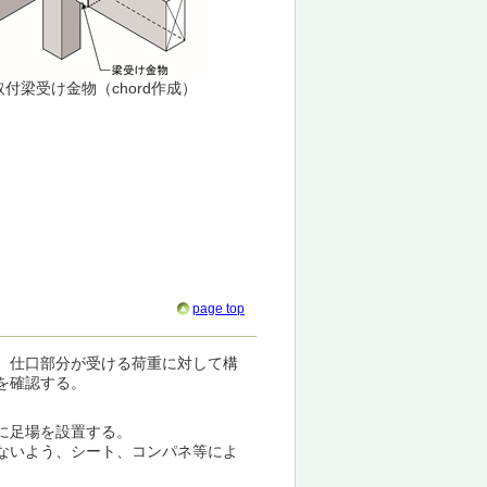
取付梁受け金物（chord作成）
page top
、仕口部分が受ける荷重に対して構
を確認する。
に足場を設置する。
ないよう、シート、コンパネ等によ