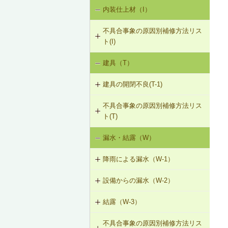
内装仕上材（I）
床振動（V-1）
V-3-002 水栓の取付け直し
界壁に係る遮音不良（界壁からの透
過音）（SO-3）
不具合事象の原因別補修方法リス
水平振動（V-2）
V-3-003 器具用通気弁の取付け
ト(I)
外壁開口部に係る遮音不良（外部開
設備からの騒音、振動（V-3）
口部からの透過音）（SO-4）
V-3-004 遮音性能のある換気フード
建具（T）
内装仕上材の汚損（I-1）
への交換
その他の騒音（SO-5）
建具の開閉不良(T-1)
内装仕上材のひび割れ、はがれ等
V-3-005 駐輪機からの音・振動の伝
（I-2）
搬を防止する措置
不具合事象の原因別補修方法リス
T-1-001 丁番の取付け調整
ト(T)
T-1-002 丁番の取替え
漏水・結露（W）
建具の開閉不良（T-1）
T-1-003 ラッチボルト受金物の調整
降雨による漏水（W-1）
T-1-004 錠の取替え
設備からの漏水（W-2）
W-1-501 けらば水切の再施工
T-1-005 戸車の調整・取替え
結露（W-3）
W-2-001 混合水栓の接続部品の交換
W-1-502 軒先水切・軒どいの再施工
T-1-006 建具の反直し・取替え
不具合事象の原因別補修方法リス
W-3-001 防露型の便器・ロータンク
W-2-002 給湯配管の取替え、再固定
W-1-503 棟部下地及びシーリング材