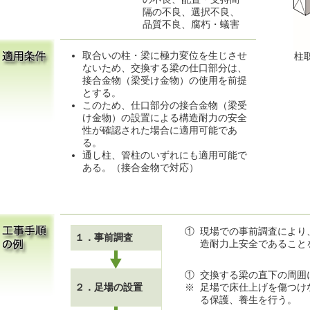
隔の不良、選択不良、
品質不良、腐朽・蟻害
取合いの柱・梁に極力変位を生じさせ
柱
ないため、交換する梁の仕口部分は、
接合金物（梁受け金物）の使用を前提
とする。
このため、仕口部分の接合金物（梁受
け金物）の設置による構造耐力の安全
性が確認された場合に適用可能であ
る。
通し柱、管柱のいずれにも適用可能で
ある。（接合金物で対応）
①
現場での事前調査により
１．事前調査
造耐力上安全であること
①
交換する梁の直下の周囲
２．足場の設置
※
足場で床仕上げを傷つけ
る保護、養生を行う。