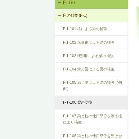
床（F）
基礎の沈下（K-1）
K-1-103 布基礎底盤の拡大（基礎の
K-2-503 打直し工法
床の傾斜(F-1)
基礎のひび割れ・欠損（K-2）
天端レベル調整）
K-2-504 増し打ち補修
F-1-101 柱による梁の補強
K-1-104 土台をジャッキアップのう
え、土台と基礎の間にモルタル充填
K-2-601 Uカットシール材充填工法
F-1-102 溝形鋼による梁の補強
K-1-105 土台をジャッキアップのう
K-2-602 シール工法
F-1-103 H形鋼による梁の補強
え、基礎天端レベル調整
K-2-603 モルタルの塗替え
F-1-104 添え梁による梁の補強
K-1-501 基礎をジャッキアップのう
え、鋼管圧入工法
F-1-105 添え梁による梁の補強（側
面）
K-1-502 基礎をジャッキアップのう
え、耐圧版工法
F-1-106 梁の交換
K-1-503 グラウト注入工法
F-1-107 梁と柱の仕口部分を添え柱
により補強
F-1-108 梁と柱の仕口部分を受け金