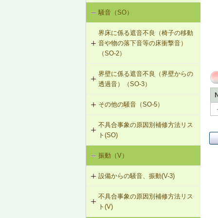
R-1-102 母屋の増設
騒音（SO）
勾配屋根の変形（はがれ、ずれ、浮
き）（R-1）
R-1-103 小屋束の増設
界床に係る遮音不良（椅子の移動
音や物の落下音等の床衝撃音）
R-1-104 たる木の交換
（SO-2）
R-1-105 たる木の添木補強
界壁に係る遮音不良（界壁からの
SO-2-501 軽量床衝撃音に対する遮
透過音）（SO-3）
音性能のあるフローリング材（床下
R-1-106 たる木、下地板のレベルの
地材等を含む）への交換
調整
その他の騒音（SO-5）
SO-3-501 界壁へのせっこうボード
の増し張り
R-1-107 振れ止め、桁行筋かいの設
不具合事象の原因別補修方法リス
SO-5-501 外壁内透湿防水シートの
置
ト(SO)
留め付け補修
R-1-501 仕上材の留付け直し（瓦ぶ
振動（V）
界床に係る遮音不良（床歩行音等の
き）
床衝撃音）（SO-1）
設備からの騒音、振動(V-3)
R-1-601 屋根下地材・ふき材の交換
界床に係る遮音不良（椅子の移動音
不具合事象の原因別補修方法リス
V-3-001 換気扇・ダクト等の交換工
や物の落下音等の床衝撃音）（SO-
ト(V)
事
2）