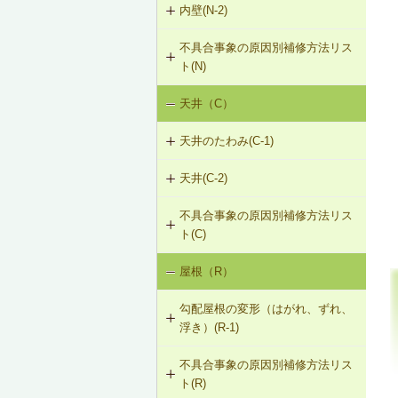
内壁(N-2)
N-1-001 下地材・仕上材の取替え
外壁仕上材のはがれ、浮き（G-3）
（内壁部）
G-2-503 モルタル充填工法（外壁
不具合事象の原因別補修方法リス
N-2-001 仕上材の張替え（内壁部）
部）
ト(N)
天井（C）
内壁の傾斜（N-1）
天井のたわみ(C-1)
天井(C-2)
C-1-101 天井の張替え
不具合事象の原因別補修方法リス
C-2-001 天井仕上材の張替え
ト(C)
屋根（R）
天井のたわみ（C-1）
勾配屋根の変形（はがれ、ずれ、
浮き）(R-1)
不具合事象の原因別補修方法リス
R-1-101 むな木の交換
ト(R)