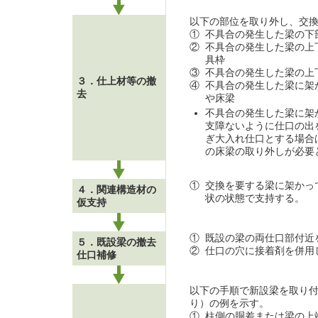
以下の部位を取り外し、交
①
不具合の発生した梁の下
②
不具合の発生した梁の上
具枠
③
不具合の発生した梁の上
３．仕上材等の撤
④
不具合の発生した梁に架
去
や床梁
不具合の発生した梁に架
支障ないように仕口の出
ぎ大入れ仕口とする場合
の床梁の取り外しが必要
①
交換を要する梁に架かっ
４．関連構造材の
状の状態で支持する。
仮支持
①
既設の梁の両仕口部付近
５．既設梁の撤去
②
仕口の穴に接着剤を併用
仕口補修
以下の手順で新設梁を取り
り）の例を示す。
①
柱側の胴差または梁の上