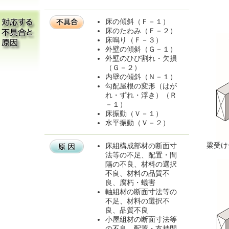
床の傾斜（Ｆ－１）
床のたわみ（Ｆ－２）
床鳴り（Ｆ－３）
外壁の傾斜（Ｇ－１）
外壁のひび割れ・欠損
（Ｇ－２）
内壁の傾斜（Ｎ－１）
勾配屋根の変形（はが
れ・ずれ・浮き）（Ｒ
－１）
床振動（Ｖ－１）
水平振動（Ｖ－２）
梁受け
床組構成部材の断面寸
法等の不足、配置・間
隔の不良、材料の選択
不良、材料の品質不
良、腐朽・蟻害
軸組材の断面寸法等の
不足、材料の選択不
良、品質不良
小屋組材の断面寸法等
の不良、配置・支持間