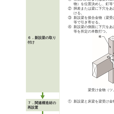
物）を位置決めし、釘等
②
胴差または梁に下穴をあ
ける。
③
新設梁を接合金物（梁受
等で引き寄せる。
④
新設梁の側面に下穴をあ
等を所定の本数打つ。
６．新設梁の取り
付け
梁受け金物（ツメ
①
新設梁と床梁を梁受け金
７．関連構造材の
再設置