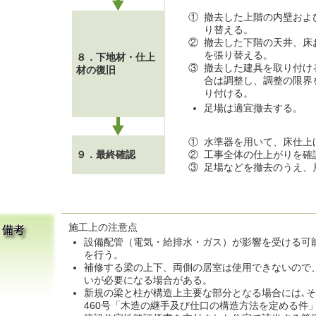
①
撤去した上階の内壁およ
り替える。
②
撤去した下階の天井、床
を張り替える。
８．下地材・仕上
③
撤去した建具を取り付け
材の復旧
合は調整し、調整の限界
り付ける。
足場は適宜撤去する。
①
水準器を用いて、床仕上
９．最終確認
②
工事全体の仕上がりを確
③
足場などを撤去のうえ、
施工上の注意点
設備配管（電気・給排水・ガス）が影響を受ける可
を行う。
補修する梁の上下、両側の居室は使用できないので
いが必要になる場合がある。
新規の梁と柱が構造上主要な部分となる場合には､そ
460号「木造の継手及び仕口の構造方法を定める件