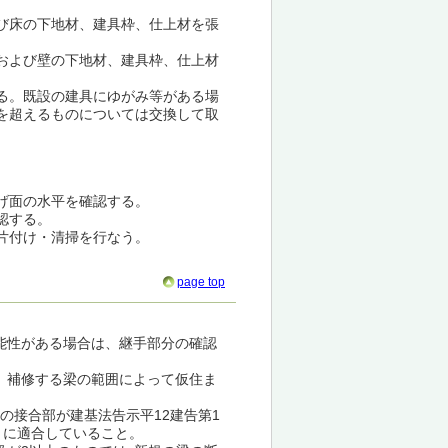
び床の下地材、建具枠、仕上材を張
および壁の下地材、建具枠、仕上材
る。既設の建具にゆがみ等がある場
を超えるものについては交換して取
げ面の水平を確認する。
認する。
片付け・清掃を行なう。
page top
能性がある場合は、継手部分の確認
、補修する梁の範囲によって仮住ま
の接合部が建基法告示平12建告第1
」に適合していること。