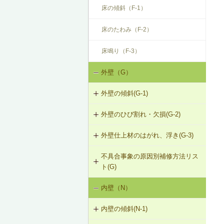
床の傾斜（F-1）
床のたわみ（F-2）
床鳴り（F-3）
外壁（G）
外壁の傾斜(G-1)
外壁のひび割れ・欠損(G-2)
G-1-101 柱の交換
外壁仕上材のはがれ、浮き(G-3)
G-2-101 モルタル塗替え（下地込
G-1-102 耐力壁（筋かい）の新設
み）
不具合事象の原因別補修方法リス
G-3-101 サイディングの張替え
G-1-103 筋かいの補強・緊結部補強
ト(G)
G-2-102 モルタル塗替え
G-3-102 板張りの張替え（下見板張
G-1-104 火打ち梁の追加
内壁（N）
外壁の傾斜（G-1）
り）
G-2-501 ひび割れ改修工法（外壁
部）
G-1-105 耐力壁（面材）の新設
内壁の傾斜(N-1)
外壁のひび割れ・欠損（G-2）
G-3-501 サイディングのひび割れの
補修
G-2-502 シール工法（外壁部）