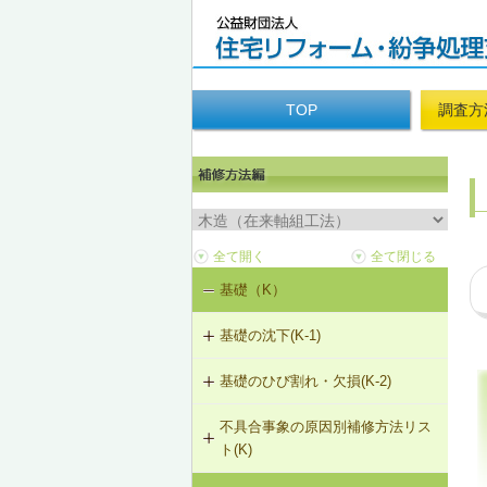
TOP
調査方
基礎（K）
基礎の沈下(K-1)
基礎のひび割れ・欠損(K-2)
K-1-101 土台をジャッキアップのう
え、基礎の再施工
不具合事象の原因別補修方法リス
K-2-501 樹脂注入工法
ト(K)
K-1-102 布基礎をべた基礎に変更
（基礎天端レベル調整）
K-2-502 充填工法