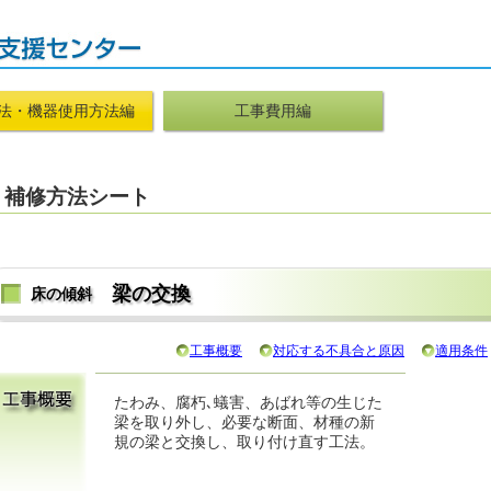
法・機器使用方法編
工事費用編
補修方法シート
梁の交換
床の傾斜
工事概要
対応する不具合と原因
適用条件
たわみ、腐朽､蟻害、あばれ等の生じた
梁を取り外し、必要な断面、材種の新
規の梁と交換し、取り付け直す工法。