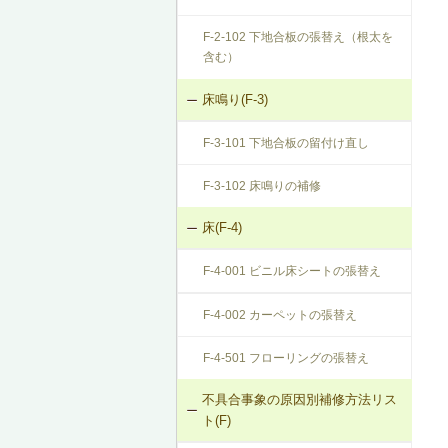
F-2-102 下地合板の張替え（根太を
含む）
床鳴り(F-3)
F-3-101 下地合板の留付け直し
F-3-102 床鳴りの補修
床(F-4)
F-4-001 ビニル床シートの張替え
F-4-002 カーペットの張替え
F-4-501 フローリングの張替え
不具合事象の原因別補修方法リス
ト(F)