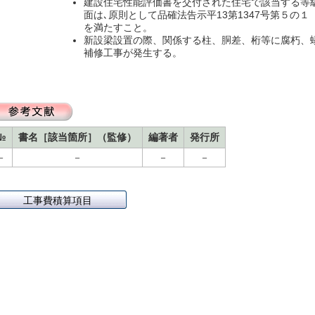
建設住宅性能評価書を交付された住宅で該当する等級
面は､原則として品確法告示平13第1347号第５の
を満たすこと。
新設梁設置の際、関係する柱、胴差、桁等に腐朽、
補修工事が発生する。
№
書名［該当箇所］（監修）
編著者
発行所
－
－
－
－
工事費積算項目