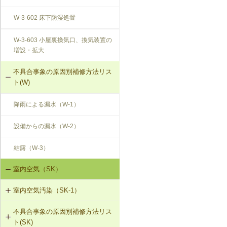
W-3-602 床下防湿処置
W-3-603 小屋裏換気口、換気装置の
増設・拡大
不具合事象の原因別補修方法リス
ト(W)
降雨による漏水（W-1）
設備からの漏水（W-2）
結露（W-3）
室内空気（SK）
室内空気汚染（SK-1）
不具合事象の原因別補修方法リス
SK-1-001 給排気口の位置の変更
ト(SK)