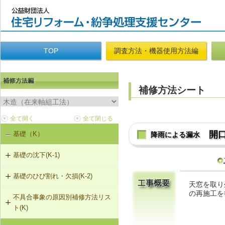
TOP
調査方法・機器使用方法編
補修方法シート
開
基礎（K）
降雨による漏水
基礎の沈下(K-1)
基礎のひび割れ・欠損(K-2)
K-1-101 土台をジャッキアップのう
天窓を取り
え、基礎の再施工
の再施工を
不具合事象の原因別補修方法リス
K-2-501 樹脂注入工法
ト(K)
K-1-102 布基礎をべた基礎に変更
（基礎天端レベル調整）
K-2-502 充填工法