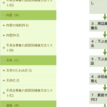
不具合事象の原因別補修方法リス
G-3-101 サイディングの張替え
G-1-103 筋かいの補強・緊結部補強
物により補強
し
ト(G)
G-2-102 モルタル塗替え
G-3-102 板張りの張替え（下見板張
G-1-104 火打ち梁の追加
F-1-109 土台の交換
内壁（N）
外壁の傾斜（G-1）
り）
G-2-501 ひび割れ改修工法（外壁
部）
G-1-105 耐力壁（面材）の新設
F-1-110 束立てによる大引きの補強
３．周辺
内壁の傾斜(N-1)
外壁のひび割れ・欠損（G-2）
G-3-501 サイディングのひび割れの
撤去
補修
G-2-502 シール工法（外壁部）
F-1-111 大引きの補修
内壁(N-2)
N-1-001 下地材・仕上材の取替え
外壁仕上材のはがれ、浮き（G-3）
（内壁部）
４．下ぶ
G-2-503 モルタル充填工法（外壁
F-1-112 根太掛けの補修
不具合事象の原因別補修方法リス
去
N-2-001 仕上材の張替え（内壁部）
部）
ト(N)
F-1-113 根太のレベル調整
５．下ぶ
天井（C）
内壁の傾斜（N-1）
設
F-1-501 大引きの交換
天井のたわみ(C-1)
F-1-502 束の交換
６．水切
天井(C-2)
替え
C-1-101 天井の張替え
F-1-503 束石の再設置
不具合事象の原因別補修方法リス
C-2-001 天井仕上材の張替え
７．新規
ト(C)
付け
屋根（R）
天井のたわみ（C-1）