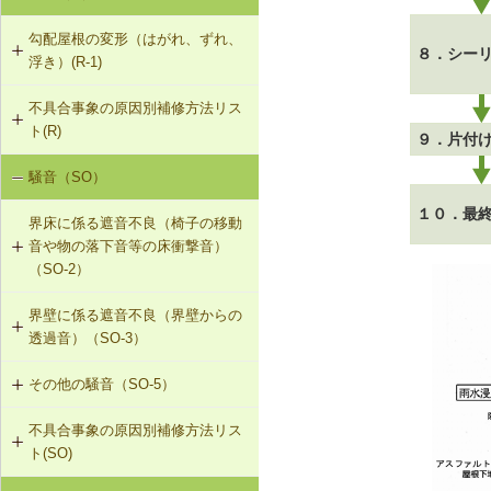
勾配屋根の変形（はがれ、ずれ、
８．シー
浮き）(R-1)
不具合事象の原因別補修方法リス
R-1-101 むな木の交換
ト(R)
９．片付
R-1-102 母屋の増設
騒音（SO）
勾配屋根の変形（はがれ、ずれ、浮
き）（R-1）
R-1-103 小屋束の増設
１０．最
界床に係る遮音不良（椅子の移動
音や物の落下音等の床衝撃音）
R-1-104 たる木の交換
（SO-2）
R-1-105 たる木の添木補強
界壁に係る遮音不良（界壁からの
SO-2-501 軽量床衝撃音に対する遮
透過音）（SO-3）
音性能のあるフローリング材（床下
R-1-106 たる木、下地板のレベルの
地材等を含む）への交換
調整
その他の騒音（SO-5）
SO-3-501 界壁へのせっこうボード
の増し張り
R-1-107 振れ止め、桁行筋かいの設
不具合事象の原因別補修方法リス
SO-5-501 外壁内透湿防水シートの
置
ト(SO)
留め付け補修
R-1-501 仕上材の留付け直し（瓦ぶ