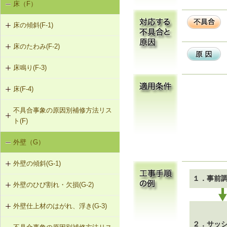
床（F）
基礎の沈下（K-1）
K-1-103 布基礎底盤の拡大（基礎の
K-2-503 打直し工法
床の傾斜(F-1)
基礎のひび割れ・欠損（K-2）
天端レベル調整）
K-2-504 増し打ち補修
床のたわみ(F-2)
F-1-101 柱による梁の補強
K-1-104 土台をジャッキアップのう
え、土台と基礎の間にモルタル充填
K-2-601 Uカットシール材充填工法
床鳴り(F-3)
F-2-101 根太の交換
F-1-102 溝形鋼による梁の補強
K-1-105 土台をジャッキアップのう
K-2-602 シール工法
床(F-4)
F-3-101 下地合板の留付け直し
F-2-102 下地合板の張替え（根太を
F-1-103 H形鋼による梁の補強
え、基礎天端レベル調整
含む）
K-2-603 モルタルの塗替え
不具合事象の原因別補修方法リス
F-4-001 ビニル床シートの張替え
F-3-102 床鳴りの補修
F-1-104 添え梁による梁の補強
K-1-501 基礎をジャッキアップのう
ト(F)
え、鋼管圧入工法
F-4-002 カーペットの張替え
F-1-105 添え梁による梁の補強（側
外壁（G）
床の傾斜（F-1）
面）
K-1-502 基礎をジャッキアップのう
F-4-501 フローリングの張替え
え、耐圧版工法
外壁の傾斜(G-1)
床のたわみ（F-2）
F-1-106 梁の交換
１．事前
K-1-503 グラウト注入工法
外壁のひび割れ・欠損(G-2)
G-1-101 柱の交換
床鳴り（F-3）
F-1-107 梁と柱の仕口部分を添え柱
により補強
外壁仕上材のはがれ、浮き(G-3)
G-2-101 モルタル塗替え（下地込
G-1-102 耐力壁（筋かい）の新設
み）
F-1-108 梁と柱の仕口部分を受け金
２．サッ