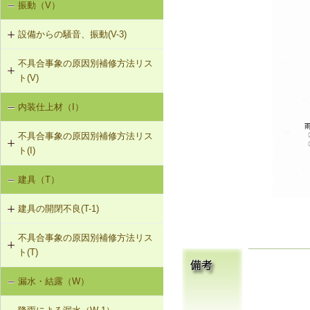
振動（V）
界床に係る遮音不良（床歩行音等の
き）
床衝撃音）（SO-1）
設備からの騒音、振動(V-3)
R-1-601 屋根下地材・ふき材の交換
界床に係る遮音不良（椅子の移動音
不具合事象の原因別補修方法リス
V-3-001 換気扇・ダクト等の交換工
や物の落下音等の床衝撃音）（SO-
ト(V)
事
2）
内装仕上材（I）
床振動（V-1）
V-3-002 水栓の取付け直し
界壁に係る遮音不良（界壁からの透
過音）（SO-3）
不具合事象の原因別補修方法リス
水平振動（V-2）
V-3-003 器具用通気弁の取付け
ト(I)
外壁開口部に係る遮音不良（外部開
設備からの騒音、振動（V-3）
口部からの透過音）（SO-4）
V-3-004 遮音性能のある換気フード
建具（T）
内装仕上材の汚損（I-1）
への交換
その他の騒音（SO-5）
建具の開閉不良(T-1)
内装仕上材のひび割れ、はがれ等
V-3-005 駐輪機からの音・振動の伝
（I-2）
搬を防止する措置
不具合事象の原因別補修方法リス
T-1-001 丁番の取付け調整
ト(T)
T-1-002 丁番の取替え
漏水・結露（W）
建具の開閉不良（T-1）
T-1-003 ラッチボルト受金物の調整