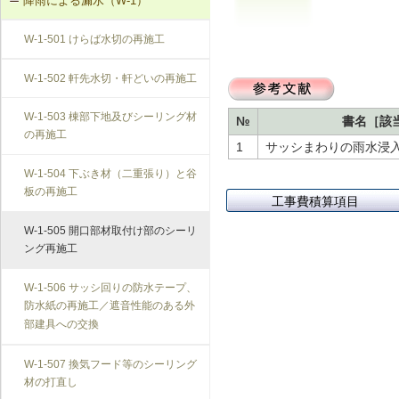
降雨による漏水（W-1）
T-1-004 錠の取替え
W-1-501 けらば水切の再施工
T-1-005 戸車の調整・取替え
W-1-502 軒先水切・軒どいの再施工
T-1-006 建具の反直し・取替え
W-1-503 棟部下地及びシーリング材
№
書名［該
の再施工
T-1-007 敷居のレベル調整
1
サッシまわりの雨水浸入
W-1-504 下ぶき材（二重張り）と谷
T-1-008 建具上桟削り調整
板の再施工
工事費積算項目
T-1-009 建具枠の取替え
W-1-505 開口部材取付け部のシーリ
ング再施工
W-1-506 サッシ回りの防水テープ、
防水紙の再施工／遮音性能のある外
部建具への交換
W-1-507 換気フード等のシーリング
材の打直し