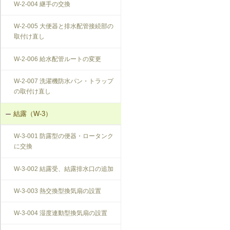
W-2-004 継手の交換
W-2-005 大便器と排水配管接続部の
取付け直し
W-2-006 給水配管ルートの変更
W-2-007 洗濯機防水パン・トラップ
の取付け直し
結露（W-3）
W-3-001 防露型の便器・ロータンク
に交換
W-3-002 結露受、結露排水口の追加
W-3-003 熱交換型換気扇の設置
W-3-004 湿度連動型換気扇の設置