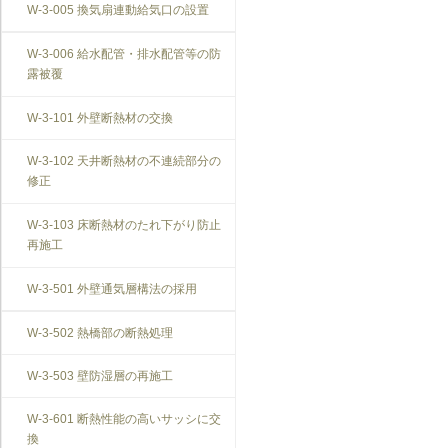
W-3-005 換気扇連動給気口の設置
W-3-006 給水配管・排水配管等の防
露被覆
W-3-101 外壁断熱材の交換
W-3-102 天井断熱材の不連続部分の
修正
W-3-103 床断熱材のたれ下がり防止
再施工
W-3-501 外壁通気層構法の採用
W-3-502 熱橋部の断熱処理
W-3-503 壁防湿層の再施工
W-3-601 断熱性能の高いサッシに交
換