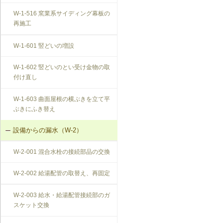
W-1-516 窯業系サイディング幕板の
再施工
W-1-601 竪どいの増設
W-1-602 竪どいのとい受け金物の取
付け直し
W-1-603 曲面屋根の横ぶきを立て平
ぶきにふき替え
設備からの漏水（W-2）
W-2-001 混合水栓の接続部品の交換
W-2-002 給湯配管の取替え、再固定
W-2-003 給水・給湯配管接続部のガ
スケット交換