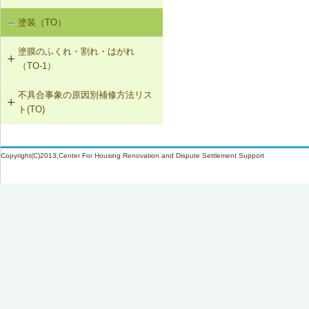
SK-1-002 ダクトの増設
塗装（TO）
室内空気の汚染（SK-1）
SK-1-004 通気措置を講じた建具へ
塗膜のふくれ・割れ・はがれ
の交換
（TO-1）
SK-1-005 通気止め・気密層の設置
不具合事象の原因別補修方法リス
TO-1-001 外壁の塗料の塗替え(コン
ト(TO)
クリート系下地)
SK-1-003 換気ファンの交換
塗膜のふくれ・割れ・はがれ（TO-
TO-1-002 外壁の塗料の塗替え(金属
C-2-001 天井仕上材の張替え
1）
下地)
Copyright(C)2013,Center For Housing Renovation and Dispute Settlement Support
F-4-501 フローリングの張替え
TO-1-003 外壁の仕上塗材の塗替え
(コンクリート系下地)
N-2-001 仕上材の張替え（内壁部）
TO-1-004 屋根の塗料の塗替え(金属
下地)
TO-1-005 屋根の塗料の塗替え(スレ
ート下地)