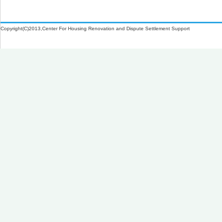
Copyright(C)2013,Center For Housing Renovation and Dispute Settlement Support