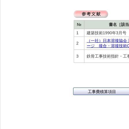
(コンクリート系下地)
N-2-001 仕上材の張替え（内壁部）
換
W-1-603 曲面屋根の横ぶきを立て平
ぶきにふき替え
TO-1-004 屋根の塗料の塗替え(金属
W-3-602 床下防湿処置
下地)
W-1-701 配管外壁貫通部回りのシー
№
書名［該当
W-3-603 小屋裏換気口、換気装置の
リング材の打替え
TO-1-005 屋根の塗料の塗替え(スレ
1
建築技術1990年3月号［
増設・拡大
ート下地)
（一社）日本溶接協会
W-1-702 防水立上がりの確保
2
ージ 接合・溶接技術Q&
W-1-703 ドレンの増設、オーバーフ
3
鉄骨工事技術指針・工事
ロー管の新設
W-1-704 シーリング再充填工法
工事費積算項目