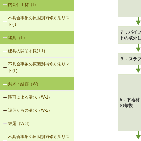
内装仕上材（I）
床振動（V-1）
V-3-002 水栓の取付け直し
不具合事象の原因別補修方法リス
水平振動（V-2）
V-3-003 器具用通気弁の取付け
ト(I)
７．パイ
設備からの騒音、振動（V-3）
V-3-004 遮音性能のある換気フード
建具（T）
トの取外
内装仕上材の汚損（I-1）
への交換
建具の開閉不良(T-1)
内装仕上材のひび割れ、はがれ等
V-3-005 駐輪機からの音・振動の伝
（I-2）
８．スラ
搬を防止する措置
不具合事象の原因別補修方法リス
T-1-001 丁番の取付け調整
ト(T)
T-1-002 丁番の取替え
漏水・結露（W）
建具の開閉不良（T-1）
T-1-003 ラッチボルト受金物の調整
降雨による漏水（W-1）
9．下地材
の修復
T-1-004 錠の取替え
設備からの漏水（W-2）
W-1-401 けらば水切の再施工
T-1-005 戸車の調整・取替え
結露（W-3）
W-2-001 混合水栓の接続部品の交換
W-1-402 軒先水切・軒どいの再施工
T-1-006 建具の反直し・取替え
不具合事象の原因別補修方法リス
W-3-001 防露型の便器・ロータンク
W-2-002 給湯配管の取替え、再固定
W-1-403 棟部下地の再施工