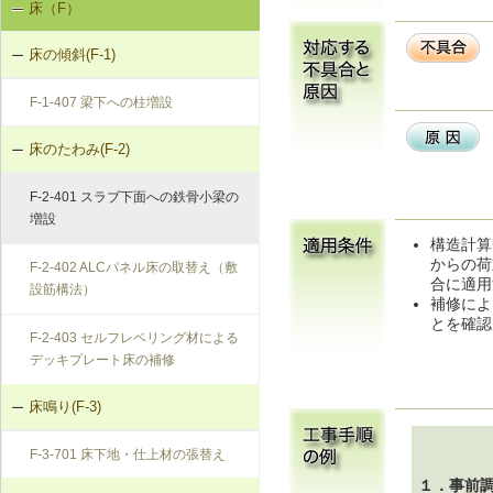
床（F）
基礎の沈下（K-1）
K-2-403 打直し工法
K-1-703 グラウト注入工法
床の傾斜(F-1)
基礎のひび割れ・欠損（K-2）
K-2-404 増し打ち補修
K-1-704 アンダーピニング工法
F-1-407 梁下への柱増設
K-2-405 基礎梁表層面の打直し補修
床のたわみ(F-2)
K-2-601 Uカットシール材充填工法
F-2-401 スラブ下面への鉄骨小梁の
増設
K-2-602 シール工法
構造計算
からの荷
F-2-402 ALCパネル床の取替え（敷
K-2-603 モルタルの塗替え
合に適用
設筋構法）
補修によ
とを確認
F-2-403 セルフレベリング材による
デッキプレート床の補修
床鳴り(F-3)
F-3-701 床下地・仕上材の張替え
１．事前