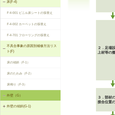
床(F-4)
F-4-001 ビニル床シートの張替え
F-4-002 カーペットの張替え
F-4-701 フローリングの張替え
不具合事象の原因別補修方法リス
２．足場
ト(F)
上材等の
床の傾斜（F-1）
床のたわみ（F-2）
床鳴り（F-3）
外壁（G）
３．部材
接合位置
外壁の傾斜(G-1)