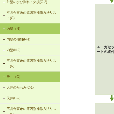
外壁のひび割れ・欠損(G-2)
G-1-406 鉛直（水平）ブレースの取
替え
不具合事象の原因別補修方法リス
G-2-401 外壁の張替え（ＡＬＣパネ
ト(G)
ル）
内壁（N）
外壁の傾斜（G-1）
G-2-402 タイルの部分張替え工法
（ＡＬＣパネル）
内壁の傾斜(N-1)
外壁のひび割れ、欠損（G-2）
G-2-403 タイルの伸縮調整目地新設
４．ガセ
内壁(N-2)
N-1-001 下地材・仕上材の取替え
工法（ＡＬＣパネル）
外壁仕上材のはがれ・浮き（G-3）
ートの取
（内壁部）
不具合事象の原因別補修方法リス
N-2-001 仕上材の張替え（内壁部）
G-2-701 表面処理材の塗布（ALCパ
ト(N)
ネル）
天井（C）
内壁の傾斜（N-1）
G-2-702 Uカットモルタル充填工法
（ALCパネル）
天井のたわみ(C-1)
G-2-703 Uカットシール材充填工法
天井(C-2)
C-1-701 天井下地材・仕上材の張替
（ALCパネル）
え
不具合事象の原因別補修方法リス
C-2-001 天井仕上材の張替え
G-2-704 充填工法（ALCパネル）