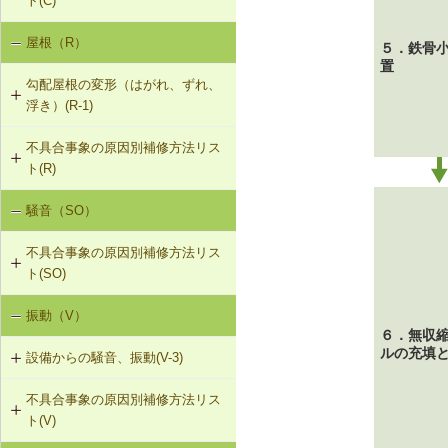
ト(C)
屋根（R）
天井のたわみ（C-1）
５．鉄骨
置
勾配屋根の変形（はがれ、ずれ、
浮き）(R-1)
不具合事象の原因別補修方法リス
R-1-401 母屋・たる木の交換
ト(R)
R-1-601 屋根下地材・ふき材の交換
騒音（SO）
勾配屋根の変形（変形及び屋根ふき
材のはがれ、ずれ、浮き）（R-1）
不具合事象の原因別補修方法リス
ト(SO)
振動（V）
界床に係る遮音不良（床歩行音等の
６．無収
床衝撃音）（SO-1）
ルの充填
設備からの騒音、振動(V-3)
不具合事象の原因別補修方法リス
V-3-001 換気扇・ダクト等の交換工
ト(V)
事