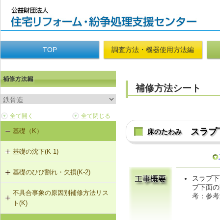
TOP
調査方法・機器使用方法編
補修方法シート
スラブ
基礎（K）
床のたわみ
基礎の沈下(K-1)
基礎のひび割れ・欠損(K-2)
K-1-401 基礎の撤去および新設
スラブ下
ブ下面の
不具合事象の原因別補修方法リス
K-2-401 樹脂注入工法
K-1-403 基礎天端レベル調整
考：参考
ト(K)
K-2-402 充填工法
K-1-702 耐圧版工法