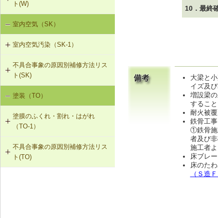
ト(W)
に交換
T-1-007 敷居のレベル調整
10．最終
W-2-003 給水・給湯配管接続部のガ
W-1-404 下ぶき材（二重張り）と谷
室内空気（SK）
降雨による漏水（W-1）
W-3-002 結露受、結露排水口の追加
スケット交換
板の再施工
T-1-008 建具上桟削り調整
室内空気汚染（SK-1）
設備からの漏水（W-2）
W-3-003 熱交換型換気扇の設置
W-2-004 継手の交換
W-1-405 開口部材取付け部のシーリ
T-1-009 建具枠の取替え
ング材の再施工
不具合事象の原因別補修方法リス
SK-1-001 給排気口の位置の変更
結露（W-3）
W-3-004 湿度連動型換気扇の設置
W-2-005 大便器と排水配管接続部の
ト(SK)
大梁と小
取付け直し
W-1-406 外部建具の取付け直し
イズ及び
SK-1-002 ダクトの増設
W-3-005 換気扇連動給気口の設置
増設梁の
塗装（TO）
室内空気の汚染（SK-1）
W-2-006 給水配管ルートの変更
W-1-407 手すりの取付け直し
すること
SK-1-004 通気措置を講じた建具へ
W-3-006 給水配管・排水配管等の防
耐火被覆
塗膜のふくれ・割れ・はがれ
の交換
露被覆
W-2-007 洗濯機防水パン・トラップ
鉄骨工事
W-1-408 下ぶき材、雨押え包み板の
（TO-1）
①鉄骨施
の取付け直し
再施工
者及び非
SK-1-005 通気止め・気密層の設置
W-3-401 外壁断熱材の交換・不連続
不具合事象の原因別補修方法リス
施工者よ
TO-1-001 外壁の塗料の塗替え(コン
部分の補修、防湿層の設置
W-1-409 パラペット笠木の交換
床ブレー
ト(TO)
クリート系下地)
SK-1-003 換気ファンの交換
床のたわ
W-3-402 天井防湿層の設置
W-1-601 竪どいの増設
（Ｓ造Ｆ
塗膜のふくれ・割れ・はがれ（TO-
TO-1-002 外壁の塗料の塗替え(金属
C-2-001 天井仕上材の張替え
1）
下地)
W-3-403 熱橋部の断熱処理
W-1-602 竪どいのとい受け金物の取
F-4-701 フローリングの張替え
付け直し
TO-1-003 外壁の仕上塗材の塗替え
W-3-601 断熱性能の高いサッシに交