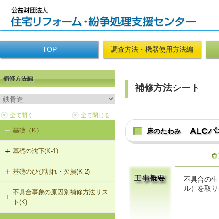
TOP
調査方法・機器使用方法編
補修方法シート
ALC
基礎（K）
床のたわみ
基礎の沈下(K-1)
基礎のひび割れ・欠損(K-2)
K-1-401 基礎の撤去および新設
不具合の生
ル）を取り
不具合事象の原因別補修方法リス
K-2-401 樹脂注入工法
K-1-403 基礎天端レベル調整
ト(K)
K-2-402 充填工法
K-1-702 耐圧版工法