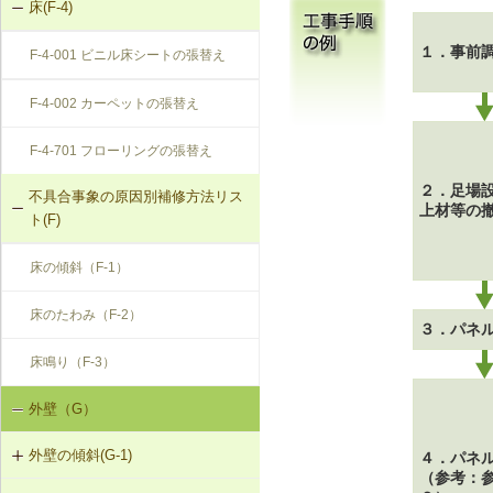
床(F-4)
１．事前
F-4-001 ビニル床シートの張替え
F-4-002 カーペットの張替え
F-4-701 フローリングの張替え
２．足場
不具合事象の原因別補修方法リス
上材等の
ト(F)
床の傾斜（F-1）
床のたわみ（F-2）
３．パネ
床鳴り（F-3）
外壁（G）
外壁の傾斜(G-1)
４．パネ
（参考：