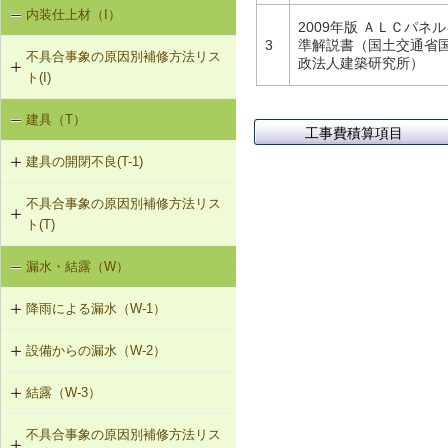
内装仕上材（I）
床振動（V-1）
V-3-002 水栓の取付け直し
2009年版 ＡＬＣパ
3
準解説書（国土交通省
不具合事象の原因別補修方法リス
水平振動（V-2）
V-3-003 器具用通気弁の取付け
政法人建築研究所）
ト(I)
設備からの騒音、振動（V-3）
V-3-004 遮音性能のある換気フード
建具（T）
内装仕上材の汚損（I-1）
への交換
工事費積算項目
建具の開閉不良(T-1)
内装仕上材のひび割れ、はがれ等
V-3-005 駐輪機からの音・振動の伝
（I-2）
搬を防止する措置
不具合事象の原因別補修方法リス
T-1-001 丁番の取付け調整
ト(T)
T-1-002 丁番の取替え
漏水・結露（W）
建具の開閉不良（T-1）
T-1-003 ラッチボルト受金物の調整
降雨による漏水（W-1）
T-1-004 錠の取替え
設備からの漏水（W-2）
W-1-401 けらば水切の再施工
T-1-005 戸車の調整・取替え
結露（W-3）
W-2-001 混合水栓の接続部品の交換
W-1-402 軒先水切・軒どいの再施工
T-1-006 建具の反直し・取替え
不具合事象の原因別補修方法リス
W-3-001 防露型の便器・ロータンク
W-2-002 給湯配管の取替え、再固定
W-1-403 棟部下地の再施工