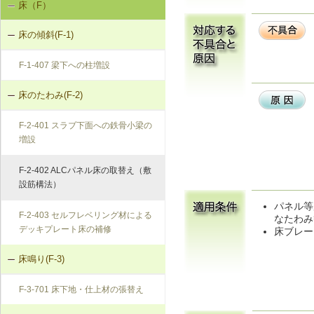
床（F）
基礎の沈下（K-1）
K-2-403 打直し工法
K-1-703 グラウト注入工法
床の傾斜(F-1)
基礎のひび割れ・欠損（K-2）
K-2-404 増し打ち補修
K-1-704 アンダーピニング工法
F-1-407 梁下への柱増設
K-2-405 基礎梁表層面の打直し補修
床のたわみ(F-2)
K-2-601 Uカットシール材充填工法
F-2-401 スラブ下面への鉄骨小梁の
増設
K-2-602 シール工法
F-2-402 ALCパネル床の取替え（敷
K-2-603 モルタルの塗替え
設筋構法）
パネル等
F-2-403 セルフレベリング材による
なたわみ
デッキプレート床の補修
床ブレー
床鳴り(F-3)
F-3-701 床下地・仕上材の張替え