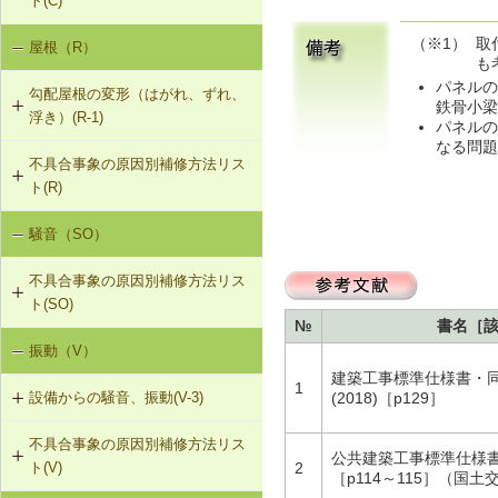
ト(C)
（※1）
取
屋根（R）
天井のたわみ（C-1）
も
パネルの
勾配屋根の変形（はがれ、ずれ、
鉄骨小梁
浮き）(R-1)
パネルの
なる問題
不具合事象の原因別補修方法リス
R-1-401 母屋・たる木の交換
ト(R)
R-1-601 屋根下地材・ふき材の交換
騒音（SO）
勾配屋根の変形（変形及び屋根ふき
材のはがれ、ずれ、浮き）（R-1）
不具合事象の原因別補修方法リス
ト(SO)
№
書名［
振動（V）
界床に係る遮音不良（床歩行音等の
床衝撃音）（SO-1）
建築工事標準仕様書・同解
1
設備からの騒音、振動(V-3)
(2018)［p129］
不具合事象の原因別補修方法リス
V-3-001 換気扇・ダクト等の交換工
公共建築工事標準仕様
ト(V)
2
事
［p114～115］（国