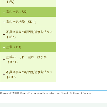
ト(W)
に交換
T-1-007 敷居のレベル調整
W-2-003 給水・給湯配管接続部のガ
W-1-404 下ぶき材（二重張り）と谷
室内空気（SK）
降雨による漏水（W-1）
W-3-002 結露受、結露排水口の追加
スケット交換
板の再施工
T-1-008 建具上桟削り調整
室内空気汚染（SK-1）
設備からの漏水（W-2）
W-3-003 熱交換型換気扇の設置
W-2-004 継手の交換
W-1-405 開口部材取付け部のシーリ
T-1-009 建具枠の取替え
ング材の再施工
不具合事象の原因別補修方法リス
SK-1-001 給排気口の位置の変更
結露（W-3）
W-3-004 湿度連動型換気扇の設置
W-2-005 大便器と排水配管接続部の
ト(SK)
取付け直し
W-1-406 外部建具の取付け直し
SK-1-002 ダクトの増設
W-3-005 換気扇連動給気口の設置
塗装（TO）
室内空気の汚染（SK-1）
W-2-006 給水配管ルートの変更
W-1-407 手すりの取付け直し
SK-1-004 通気措置を講じた建具へ
W-3-006 給水配管・排水配管等の防
塗膜のふくれ・割れ・はがれ
の交換
露被覆
W-2-007 洗濯機防水パン・トラップ
W-1-408 下ぶき材、雨押え包み板の
（TO-1）
の取付け直し
再施工
SK-1-005 通気止め・気密層の設置
W-3-401 外壁断熱材の交換・不連続
不具合事象の原因別補修方法リス
TO-1-001 外壁の塗料の塗替え(コン
部分の補修、防湿層の設置
W-1-409 パラペット笠木の交換
ト(TO)
クリート系下地)
SK-1-003 換気ファンの交換
W-3-402 天井防湿層の設置
W-1-601 竪どいの増設
塗膜のふくれ・割れ・はがれ（TO-
TO-1-002 外壁の塗料の塗替え(金属
C-2-001 天井仕上材の張替え
1）
下地)
Copyright(C)2013,Center For Housing Renovation and Dispute Settlement Support
W-3-403 熱橋部の断熱処理
W-1-602 竪どいのとい受け金物の取
F-4-701 フローリングの張替え
付け直し
TO-1-003 外壁の仕上塗材の塗替え
W-3-601 断熱性能の高いサッシに交