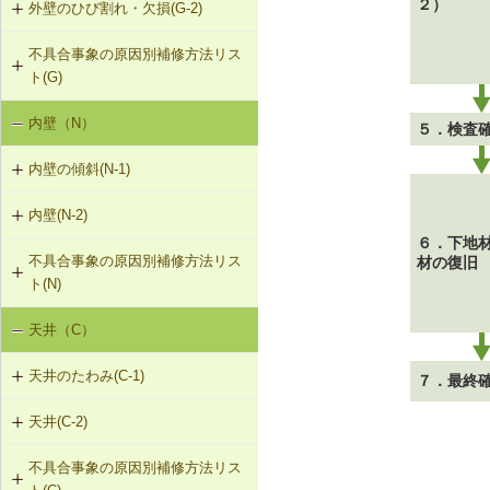
２）
外壁のひび割れ・欠損(G-2)
G-1-406 鉛直（水平）ブレースの取
替え
不具合事象の原因別補修方法リス
G-2-401 外壁の張替え（ＡＬＣパネ
ト(G)
ル）
内壁（N）
外壁の傾斜（G-1）
G-2-402 タイルの部分張替え工法
５．検査
（ＡＬＣパネル）
内壁の傾斜(N-1)
外壁のひび割れ、欠損（G-2）
G-2-403 タイルの伸縮調整目地新設
内壁(N-2)
N-1-001 下地材・仕上材の取替え
工法（ＡＬＣパネル）
外壁仕上材のはがれ・浮き（G-3）
（内壁部）
６．下地
不具合事象の原因別補修方法リス
材の復旧
N-2-001 仕上材の張替え（内壁部）
G-2-701 表面処理材の塗布（ALCパ
ト(N)
ネル）
天井（C）
内壁の傾斜（N-1）
G-2-702 Uカットモルタル充填工法
（ALCパネル）
天井のたわみ(C-1)
７．最終
G-2-703 Uカットシール材充填工法
天井(C-2)
C-1-701 天井下地材・仕上材の張替
（ALCパネル）
え
不具合事象の原因別補修方法リス
C-2-001 天井仕上材の張替え
G-2-704 充填工法（ALCパネル）