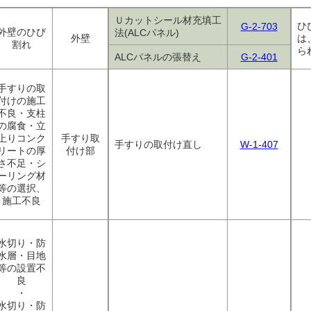
Ｕカットシール材充填工
ひ
G-2-703
外壁のひび
法(ALCパネル)
外壁
は
割れ
ら
ALCパネルの張替え
G-2-401
手すりの取
付けの施工
不良・支柱
の腐食・立
上りコンク
手すり取
手すりの取付け直し
W-1-407
リートの厚
付け部
さ不足・シ
ーリング材
等の選択、
施工不良
水切り・防
水層・目地
等の設置不
良
・
水切り・防