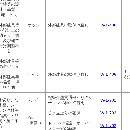
付枠等の設
計・品質・
施工不良
・
外部建具等
サッシ
外部建具の取付け直し
W-1-406
の設計上の
納まり・施
工及び建て
付け調整不
良
外部建具等
の選択不良
・
サ
サッシ
外部建具の取付け直し
W-1-406
外部建具等
な
の品質・規
格不適
配管外壁貫通部回りのシ
水切り、防
ｽﾘｰﾌﾞ
W-1-701
ーリング材の打替え
水層、シー
リング材等
防水立上りの確保
W-1-702
の設計・品
バルコニ
質・施工不
ー床回り
ドレンの増設、オーバー
W-1-703
良
フロー管の新設