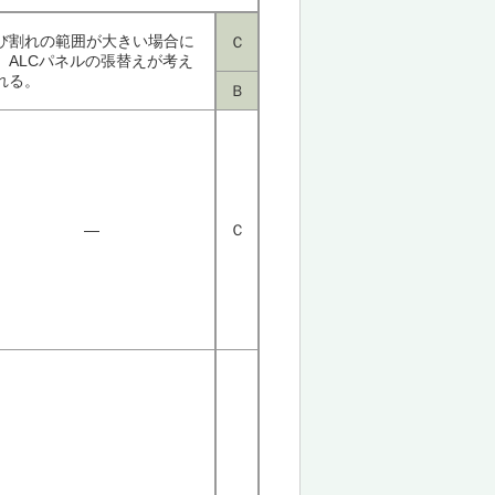
び割れの範囲が大きい場合に
Ｃ
、ALCパネルの張替えが考え
れる。
Ｂ
―
Ｃ