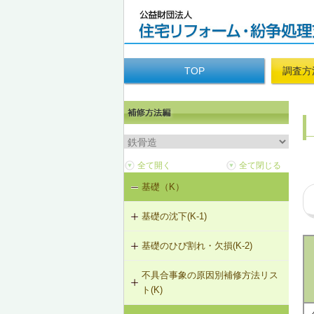
TOP
調査方
基礎（K）
基礎の沈下(K-1)
基礎のひび割れ・欠損(K-2)
K-1-401 基礎の撤去および新設
不具合事象の原因別補修方法リス
K-2-401 樹脂注入工法
K-1-403 基礎天端レベル調整
ト(K)
K-2-402 充填工法
K-1-702 耐圧版工法