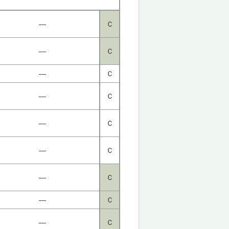
―
Ｃ
―
Ｃ
―
Ｃ
―
Ｃ
―
Ｃ
―
Ｃ
―
Ｃ
―
Ｃ
―
Ｃ