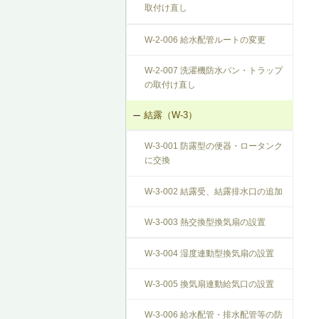
取付け直し
W-2-006 給水配管ルートの変更
W-2-007 洗濯機防水パン・トラップ
の取付け直し
結露（W-3）
W-3-001 防露型の便器・ロータンク
に交換
W-3-002 結露受、結露排水口の追加
W-3-003 熱交換型換気扇の設置
W-3-004 湿度連動型換気扇の設置
W-3-005 換気扇連動給気口の設置
W-3-006 給水配管・排水配管等の防