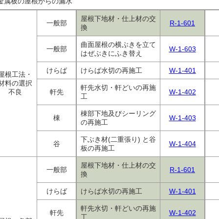
金属板の屋根からの漏水
屋根下地材・仕上材の交
一般部
R-1-601
換
曲面屋根の横ぶきを立て
一般部
W-1-603
はぜぶきにふき替え
けらば
けらば水切の再施工
W-1-401
屋根工法・
材料の選択
軒先水切・軒どいの再施
不良
軒先
W-1-402
工
棟部下地及びシーリング
棟
W-1-403
の再施工
下ぶき材(二重張り) と谷
谷
W-1-404
板の再施工
屋根下地材・仕上材の交
一般部
R-1-601
換
けらば
けらば水切の再施工
W-1-401
軒先水切・軒どいの再施
軒先
W-1-402
工