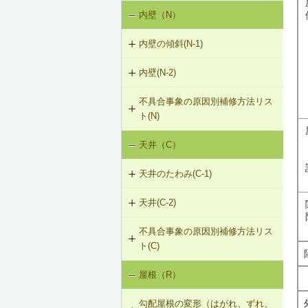
内壁（N）
外壁の傾斜（G-1）
G-2-402 タイルの部分張替え工法
（ＡＬＣパネル）
内壁の傾斜(N-1)
外壁のひび割れ、欠損（G-2）
G-2-403 タイルの伸縮調整目地新設
内壁(N-2)
N-1-001 下地材・仕上材の取替え
工法（ＡＬＣパネル）
外壁仕上材のはがれ・浮き（G-3）
（内壁部）
不具合事象の原因別補修方法リス
N-2-001 仕上材の張替え（内壁部）
G-2-701 表面処理材の塗布（ALCパ
ト(N)
ネル）
天井（C）
内壁の傾斜（N-1）
G-2-702 Uカットモルタル充填工法
（ALCパネル）
天井のたわみ(C-1)
G-2-703 Uカットシール材充填工法
天井(C-2)
C-1-701 天井下地材・仕上材の張替
（ALCパネル）
え
不具合事象の原因別補修方法リス
C-2-001 天井仕上材の張替え
G-2-704 充填工法（ALCパネル）
ト(C)
屋根（R）
天井のたわみ（C-1）
勾配屋根の変形（はがれ、ずれ、