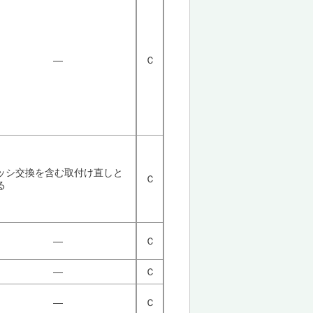
―
Ｃ
ッシ交換を含む取付け直しと
Ｃ
る
―
Ｃ
―
Ｃ
―
Ｃ