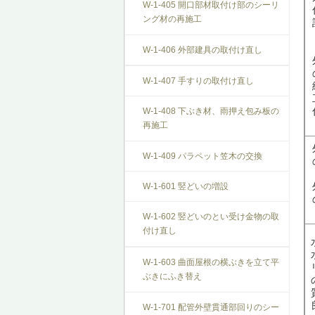
W-1-405 開口部材取付け部のシーリ
T-1-009 建具枠の取替え
ング材の再施工
W-1-406 外部建具の取付け直し
W-1-407 手すりの取付け直し
W-1-408 下ぶき材、雨押え包み板の
再施工
W-1-409 パラペット笠木の交換
W-1-601 竪どいの増設
W-1-602 竪どいのとい受け金物の取
付け直し
W-1-603 曲面屋根の横ぶきを立て平
ぶきにふき替え
W-1-701 配管外壁貫通部回りのシー