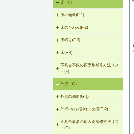
床（F）
基礎の沈下（K-1）
K-2-403 打直し工法
K-1-703 グラウト注入工法
床の傾斜(F-1)
基礎のひび割れ・欠損（K-2）
K-2-404 増し打ち補修
K-1-704 アンダーピニング工法
床のたわみ(F-2)
F-1-407 梁下への柱増設
K-2-405 基礎梁表層面の打直し補修
床鳴り(F-3)
F-2-401 スラブ下面への鉄骨小梁の
増設
K-2-601 Uカットシール材充填工法
床(F-4)
F-3-701 床下地・仕上材の張替え
F-2-402 ALCパネル床の取替え（敷
K-2-602 シール工法
不具合事象の原因別補修方法リス
F-4-001 ビニル床シートの張替え
設筋構法）
ト(F)
K-2-603 モルタルの塗替え
F-4-002 カーペットの張替え
F-2-403 セルフレベリング材による
外壁（G）
床の傾斜（F-1）
デッキプレート床の補修
F-4-701 フローリングの張替え
外壁の傾斜(G-1)
床のたわみ（F-2）
外壁のひび割れ・欠損(G-2)
G-1-406 鉛直（水平）ブレースの取
床鳴り（F-3）
替え
不具合事象の原因別補修方法リス
G-2-401 外壁の張替え（ＡＬＣパネ
ト(G)
ル）