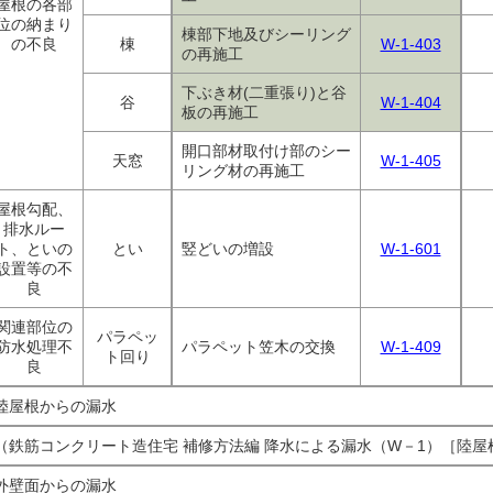
屋根の各部
位の納まり
棟部下地及びシーリング
の不良
棟
W-1-403
の再施工
下ぶき材(二重張り)と谷
谷
W-1-404
板の再施工
開口部材取付け部のシー
天窓
W-1-405
リング材の再施工
屋根勾配、
排水ルー
ト、といの
とい
竪どいの増設
W-1-601
設置等の不
良
関連部位の
パラペッ
防水処理不
パラペット笠木の交換
W-1-409
ト回り
良
陸屋根からの漏水
（鉄筋コンクリート造住宅 補修方法編 降水による漏水（W－1）［陸
外壁面からの漏水