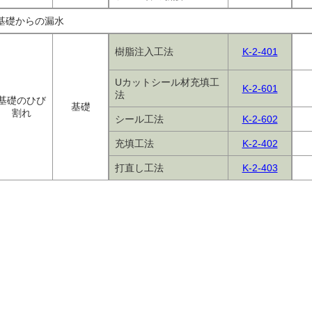
基礎からの漏水
樹脂注入工法
K-2-401
Uカットシール材充填工
K-2-601
法
基礎のひび
基礎
割れ
シール工法
K-2-602
充填工法
K-2-402
打直し工法
K-2-403