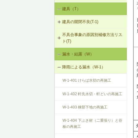
設備からの騒音、振動（V-3）
V-3-004 遮音性能のある換気フード
建具（T）
内装仕上材の汚損（I-1）
への交換
建具の開閉不良(T-1)
内装仕上材のひび割れ、はがれ等
V-3-005 駐輪機からの音・振動の伝
（I-2）
搬を防止する措置
不具合事象の原因別補修方法リス
T-1-001 丁番の取付け調整
ト(T)
T-1-002 丁番の取替え
漏水・結露（W）
建具の開閉不良（T-1）
T-1-003 ラッチボルト受金物の調整
降雨による漏水（W-1）
T-1-004 錠の取替え
W-1-401 けらば水切の再施工
T-1-005 戸車の調整・取替え
W-1-402 軒先水切・軒どいの再施工
T-1-006 建具の反直し・取替え
W-1-403 棟部下地の再施工
T-1-007 敷居のレベル調整
W-1-404 下ぶき材（二重張り）と谷
板の再施工
T-1-008 建具上桟削り調整