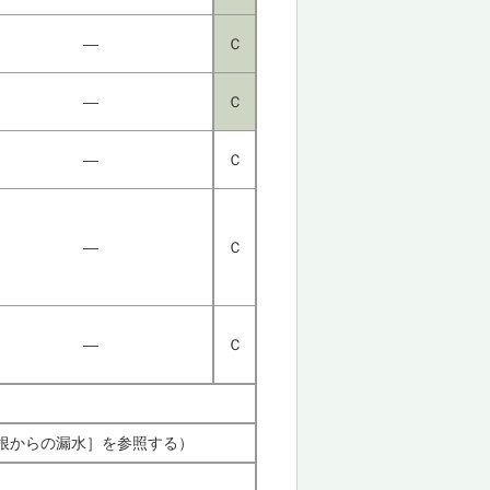
―
Ｃ
―
Ｃ
―
Ｃ
―
Ｃ
―
Ｃ
屋根からの漏水］を参照する）