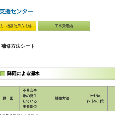
法・機器使用方法編
工事費用編
補修方法シート
降雨による漏水
不具合事
象の発生
ｼｰﾄNo.
原 因
補修方法
している
(ｼｰﾄNo.群)
主要部位