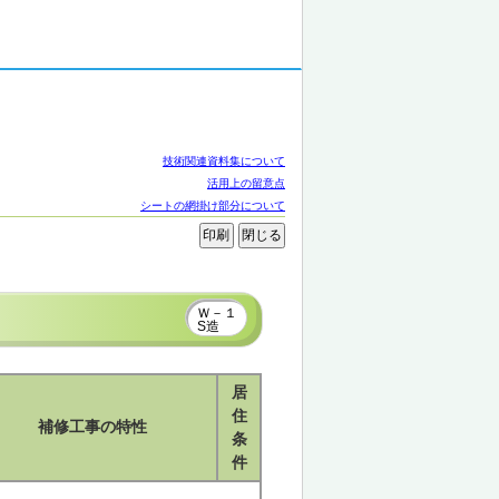
技術関連資料集について
活用上の留意点
シートの網掛け部分について
Ｗ－１
S造
居
住
補修工事の特性
条
件