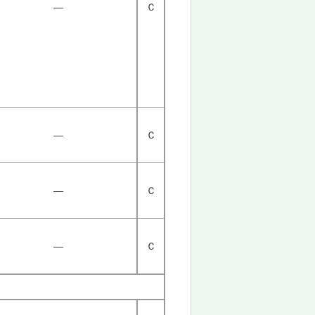
―
Ｃ
―
Ｃ
―
Ｃ
―
Ｃ