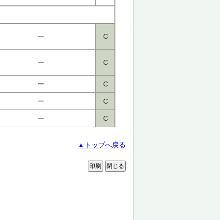
ー
C
ー
C
ー
C
ー
C
ー
C
▲トップへ戻る