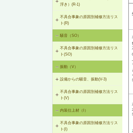
浮き）(R-1)
不具合事象の原因別補修方法リス
R-1-401 母屋・たる木の交換
ト(R)
R-1-601 屋根下地材・ふき材の交換
騒音（SO）
勾配屋根の変形（変形及び屋根ふき
材のはがれ、ずれ、浮き）（R-1）
不具合事象の原因別補修方法リス
ト(SO)
振動（V）
界床に係る遮音不良（床歩行音等の
床衝撃音）（SO-1）
設備からの騒音、振動(V-3)
不具合事象の原因別補修方法リス
V-3-001 換気扇・ダクト等の交換工
ト(V)
事
内装仕上材（I）
床振動（V-1）
V-3-002 水栓の取付け直し
不具合事象の原因別補修方法リス
水平振動（V-2）
V-3-003 器具用通気弁の取付け
ト(I)