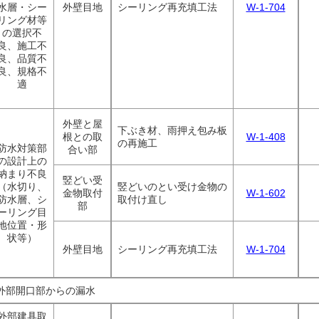
水層・シー
外壁目地
シーリング再充填工法
W-1-704
リング材等
の選択不
良、施工不
良、品質不
良、規格不
適
外壁と屋
下ぶき材、雨押え包み板
根との取
W-1-408
の再施工
防水対策部
合い部
の設計上の
納まり不良
竪どい受
（水切り、
竪どいのとい受け金物の
金物取付
W-1-602
防水層、シ
取付け直し
部
ーリング目
地位置・形
状等）
外壁目地
シーリング再充填工法
W-1-704
外部開口部からの漏水
外部建具取