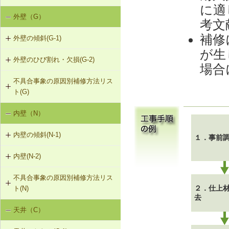
に適
F-4-002 カーペットの張替え
F-2-403 セルフレベリング材による
外壁（G）
床の傾斜（F-1）
デッキプレート床の補修
考文
F-4-701 フローリングの張替え
補修
外壁の傾斜(G-1)
床のたわみ（F-2）
が生
外壁のひび割れ・欠損(G-2)
G-1-406 鉛直（水平）ブレースの取
床鳴り（F-3）
場合
替え
不具合事象の原因別補修方法リス
G-2-401 外壁の張替え（ＡＬＣパネ
ト(G)
ル）
内壁（N）
外壁の傾斜（G-1）
G-2-402 タイルの部分張替え工法
（ＡＬＣパネル）
内壁の傾斜(N-1)
外壁のひび割れ、欠損（G-2）
１．事前
G-2-403 タイルの伸縮調整目地新設
内壁(N-2)
N-1-001 下地材・仕上材の取替え
工法（ＡＬＣパネル）
外壁仕上材のはがれ・浮き（G-3）
（内壁部）
不具合事象の原因別補修方法リス
N-2-001 仕上材の張替え（内壁部）
G-2-701 表面処理材の塗布（ALCパ
２．仕上
ト(N)
ネル）
去
天井（C）
内壁の傾斜（N-1）
G-2-702 Uカットモルタル充填工法
（ALCパネル）