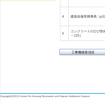
W-3-402 天井防湿層の設置
W-1-601 竪どいの増設
塗膜のふくれ・割れ・はがれ（TO-
TO-1-002 外壁の塗料の塗替え(金属
C-2-001 天井仕上材の張替え
1）
下地)
W-3-403 熱橋部の断熱処理
W-1-602 竪どいのとい受け金物の取
4
建築改修実務事典［p32
F-4-701 フローリングの張替え
付け直し
TO-1-003 外壁の仕上塗材の塗替え
W-3-601 断熱性能の高いサッシに交
(コンクリート系下地)
N-2-001 仕上材の張替え（内壁部）
換
W-1-603 曲面屋根の横ぶきを立て平
コンクリートのひび割れ調
5
ぶきにふき替え
～125］
TO-1-004 屋根の塗料の塗替え(金属
W-3-602 床下防湿処置
下地)
W-1-701 配管外壁貫通部回りのシー
W-3-603 小屋裏換気口、換気装置の
リング材の打替え
TO-1-005 屋根の塗料の塗替え(スレ
工事費積算項目
増設・拡大
ート下地)
W-1-702 防水立上がりの確保
W-1-703 ドレンの増設、オーバーフ
ロー管の新設
W-1-704 シーリング再充填工法
Copyright(C)2013,Center For Housing Renovation and Dispute Settlement Support