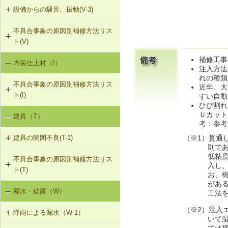
設備からの騒音、振動(V-3)
不具合事象の原因別補修方法リス
V-3-001 換気扇・ダクト等の交換工
ト(V)
事
補修工事
内装仕上材（I）
床振動（V-1）
V-3-002 水栓の取付け直し
注入方法
れの種類
不具合事象の原因別補修方法リス
水平振動（V-2）
V-3-003 器具用通気弁の取付け
近年、大
ト(I)
すい自動
ひび割れ
設備からの騒音、振動（V-3）
V-3-004 遮音性能のある換気フード
Ｕカット
建具（T）
内装仕上材の汚損（I-1）
への交換
考：参考
（※1）貫通
建具の開閉不良(T-1)
内装仕上材のひび割れ、はがれ等
V-3-005 駐輪機からの音・振動の伝
則で
（I-2）
搬を防止する措置
低粘
不具合事象の原因別補修方法リス
T-1-001 丁番の取付け調整
入し
ト(T)
お、
T-1-002 丁番の取替え
があ
漏水・結露（W）
建具の開閉不良（T-1）
工法
T-1-003 ラッチボルト受金物の調整
（※2）注入エ
降雨による漏水（W-1）
いて
T-1-004 錠の取替え
ては