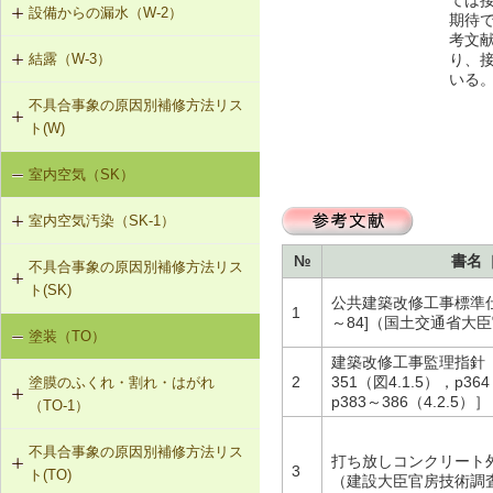
設備からの漏水（W-2）
W-1-401 けらば水切の再施工
期待
考文
T-1-005 戸車の調整・取替え
り、
結露（W-3）
W-2-001 混合水栓の接続部品の交換
W-1-402 軒先水切・軒どいの再施工
いる
T-1-006 建具の反直し・取替え
不具合事象の原因別補修方法リス
W-3-001 防露型の便器・ロータンク
W-2-002 給湯配管の取替え、再固定
W-1-403 棟部下地の再施工
ト(W)
に交換
T-1-007 敷居のレベル調整
W-2-003 給水・給湯配管接続部のガ
W-1-404 下ぶき材（二重張り）と谷
室内空気（SK）
降雨による漏水（W-1）
W-3-002 結露受、結露排水口の追加
スケット交換
板の再施工
T-1-008 建具上桟削り調整
室内空気汚染（SK-1）
設備からの漏水（W-2）
W-3-003 熱交換型換気扇の設置
W-2-004 継手の交換
W-1-405 開口部材取付け部のシーリ
T-1-009 建具枠の取替え
ング材の再施工
№
書名
不具合事象の原因別補修方法リス
SK-1-001 給排気口の位置の変更
結露（W-3）
W-3-004 湿度連動型換気扇の設置
W-2-005 大便器と排水配管接続部の
ト(SK)
取付け直し
W-1-406 外部建具の取付け直し
公共建築改修工事標準仕
1
SK-1-002 ダクトの増設
W-3-005 換気扇連動給気口の設置
～84]（国土交通省大
塗装（TO）
室内空気の汚染（SK-1）
W-2-006 給水配管ルートの変更
W-1-407 手すりの取付け直し
建築改修工事監理指針 
SK-1-004 通気措置を講じた建具へ
W-3-006 給水配管・排水配管等の防
2
351（図4.1.5），p364
塗膜のふくれ・割れ・はがれ
の交換
露被覆
W-2-007 洗濯機防水パン・トラップ
W-1-408 下ぶき材、雨押え包み板の
p383～386（4.2
（TO-1）
の取付け直し
再施工
SK-1-005 通気止め・気密層の設置
W-3-401 外壁断熱材の交換・不連続
不具合事象の原因別補修方法リス
TO-1-001 外壁の塗料の塗替え(コン
打ち放しコンクリート外
部分の補修、防湿層の設置
W-1-409 パラペット笠木の交換
3
ト(TO)
クリート系下地)
（建設大臣官房技術調
SK-1-003 換気ファンの交換