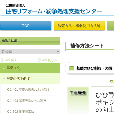
TOP
調査方法・機器使用方法編
補修方法シート
基礎（K）
基礎のひび割れ・欠損
基礎の沈下(K-1)
K-1-401 基礎の撤去および新設
ひび
ポキ
K-1-403 基礎天端レベル調整
の向
K-1-702 耐圧版工法