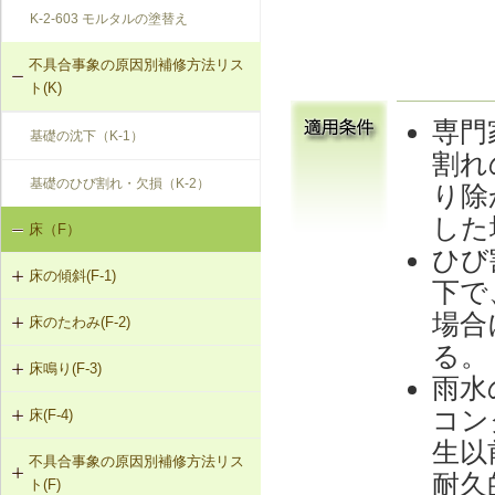
K-2-603 モルタルの塗替え
不具合事象の原因別補修方法リス
ト(K)
専門
基礎の沈下（K-1）
割れ
基礎のひび割れ・欠損（K-2）
り除
した
床（F）
ひび
床の傾斜(F-1)
下で
場合
床のたわみ(F-2)
F-1-407 梁下への柱増設
る。
床鳴り(F-3)
F-2-401 スラブ下面への鉄骨小梁の
雨水
増設
コン
床(F-4)
F-3-701 床下地・仕上材の張替え
F-2-402 ALCパネル床の取替え（敷
生以
不具合事象の原因別補修方法リス
F-4-001 ビニル床シートの張替え
設筋構法）
耐久
ト(F)