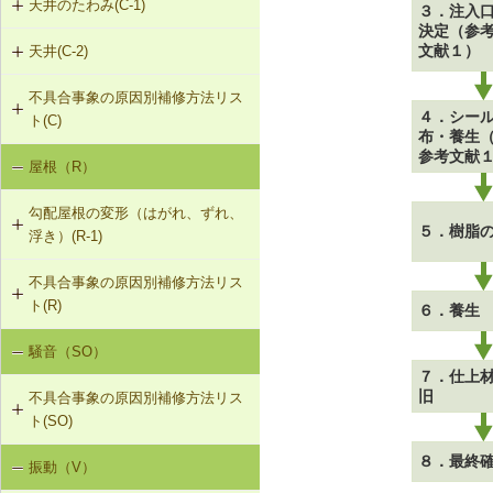
天井のたわみ(C-1)
３．注入
決定（参
G-2-703 Uカットシール材充填工法
文献１）
天井(C-2)
C-1-701 天井下地材・仕上材の張替
（ALCパネル）
え
不具合事象の原因別補修方法リス
C-2-001 天井仕上材の張替え
G-2-704 充填工法（ALCパネル）
４．シー
ト(C)
布・養生
参考文献
屋根（R）
天井のたわみ（C-1）
勾配屋根の変形（はがれ、ずれ、
５．樹脂
浮き）(R-1)
不具合事象の原因別補修方法リス
R-1-401 母屋・たる木の交換
ト(R)
６．養生
R-1-601 屋根下地材・ふき材の交換
騒音（SO）
勾配屋根の変形（変形及び屋根ふき
７．仕上
材のはがれ、ずれ、浮き）（R-1）
旧
不具合事象の原因別補修方法リス
ト(SO)
８．最終
振動（V）
界床に係る遮音不良（床歩行音等の
床衝撃音）（SO-1）