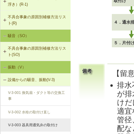
取付け
浮き）(R-1)
不具合事象の原因別補修方法リス
R-1-401 母屋・たる木の交換
４．通水
ト(R)
R-1-601 屋根下地材・ふき材の交換
騒音（SO）
勾配屋根の変形（変形及び屋根ふき
材のはがれ、ずれ、浮き）（R-1）
５．片付
不具合事象の原因別補修方法リス
ト(SO)
振動（V）
界床に係る遮音不良（床歩行音等の
【留
床衝撃音）（SO-1）
設備からの騒音、振動(V-3)
排水
が排
V-3-001 換気扇・ダクト等の交換工
事
けだ
適宜
V-3-002 水栓の取付け直し
管径
V-3-003 器具用通気弁の取付け
配な