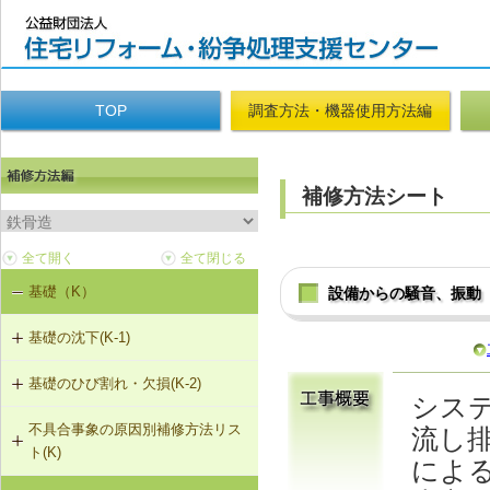
TOP
調査方法・機器使用方法編
補修方法シート
基礎（K）
設備からの騒音、振動
基礎の沈下(K-1)
基礎のひび割れ・欠損(K-2)
K-1-401 基礎の撤去および新設
シス
不具合事象の原因別補修方法リス
流し
K-2-401 樹脂注入工法
K-1-403 基礎天端レベル調整
ト(K)
によ
K-2-402 充填工法
K-1-702 耐圧版工法