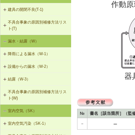
作動原
建具の開閉不良(T-1)
内装仕上材のひび割れ、はがれ等
（I-2）
不具合事象の原因別補修方法リス
T-1-001 丁番の取付け調整
ト(T)
T-1-002 丁番の取替え
漏水・結露（W）
建具の開閉不良（T-1）
T-1-003 ラッチボルト受金物の調整
降雨による漏水（W-1）
T-1-004 錠の取替え
設備からの漏水（W-2）
W-1-401 けらば水切の再施工
器
T-1-005 戸車の調整・取替え
結露（W-3）
W-2-001 混合水栓の接続部品の交換
W-1-402 軒先水切・軒どいの再施工
T-1-006 建具の反直し・取替え
不具合事象の原因別補修方法リス
W-3-001 防露型の便器・ロータンク
W-2-002 給湯配管の取替え、再固定
W-1-403 棟部下地の再施工
ト(W)
に交換
T-1-007 敷居のレベル調整
W-2-003 給水・給湯配管接続部のガ
W-1-404 下ぶき材（二重張り）と谷
室内空気（SK）
降雨による漏水（W-1）
W-3-002 結露受、結露排水口の追加
スケット交換
板の再施工
№
書名［該当箇所］（監
T-1-008 建具上桟削り調整
－
室内空気汚染（SK-1）
－
設備からの漏水（W-2）
W-3-003 熱交換型換気扇の設置
W-2-004 継手の交換
W-1-405 開口部材取付け部のシーリ
T-1-009 建具枠の取替え
ング材の再施工