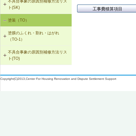
不具合事象の原因別補修方法リス
SK-1-001 給排気口の位置の変更
結露（W-3）
W-3-004 湿度連動型換気扇の設置
W-2-005 大便器と排水配管接続部の
ト(SK)
工事費積算項目
取付け直し
W-1-406 外部建具の取付け直し
SK-1-002 ダクトの増設
W-3-005 換気扇連動給気口の設置
塗装（TO）
室内空気の汚染（SK-1）
W-2-006 給水配管ルートの変更
W-1-407 手すりの取付け直し
SK-1-004 通気措置を講じた建具へ
W-3-006 給水配管・排水配管等の防
塗膜のふくれ・割れ・はがれ
の交換
露被覆
W-2-007 洗濯機防水パン・トラップ
W-1-408 下ぶき材、雨押え包み板の
（TO-1）
の取付け直し
再施工
SK-1-005 通気止め・気密層の設置
W-3-401 外壁断熱材の交換・不連続
不具合事象の原因別補修方法リス
TO-1-001 外壁の塗料の塗替え(コン
部分の補修、防湿層の設置
W-1-409 パラペット笠木の交換
ト(TO)
クリート系下地)
SK-1-003 換気ファンの交換
W-3-402 天井防湿層の設置
W-1-601 竪どいの増設
塗膜のふくれ・割れ・はがれ（TO-
TO-1-002 外壁の塗料の塗替え(金属
C-2-001 天井仕上材の張替え
1）
下地)
Copyright(C)2013,Center For Housing Renovation and Dispute Settlement Support
W-3-403 熱橋部の断熱処理
W-1-602 竪どいのとい受け金物の取
F-4-701 フローリングの張替え
付け直し
TO-1-003 外壁の仕上塗材の塗替え
W-3-601 断熱性能の高いサッシに交
(コンクリート系下地)
N-2-001 仕上材の張替え（内壁部）
換
W-1-603 曲面屋根の横ぶきを立て平
ぶきにふき替え
TO-1-004 屋根の塗料の塗替え(金属
W-3-602 床下防湿処置
下地)
W-1-701 配管外壁貫通部回りのシー
W-3-603 小屋裏換気口、換気装置の
リング材の打替え
TO-1-005 屋根の塗料の塗替え(スレ
増設・拡大