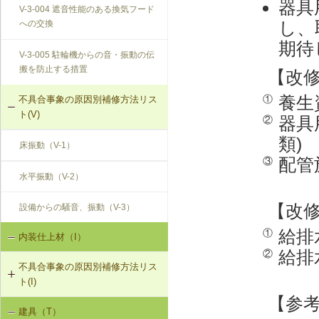
器具
V-3-004 遮音性能のある換気フード
し、
への交換
期待
V-3-005 駐輪機からの音・振動の伝
搬を防止する措置
【改
養生
①
不具合事象の原因別補修方法リス
ト(V)
器具
②
類)
床振動（V-1）
配管
③
水平振動（V-2）
【改
設備からの騒音、振動（V-3）
給排
①
内装仕上材（I）
給排
②
不具合事象の原因別補修方法リス
ト(I)
【参
建具（T）
内装仕上材の汚損（I-1）