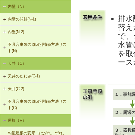
内壁（N）
外壁の傾斜（G-1）
G-2-402 タイルの部分張替え工法
（ＡＬＣパネル）
排水
内壁の傾斜(N-1)
外壁のひび割れ、欠損（G-2）
替え
G-2-403 タイルの伸縮調整目地新設
内壁(N-2)
N-1-001 下地材・仕上材の取替え
工法（ＡＬＣパネル）
外壁仕上材のはがれ・浮き（G-3）
で、
（内壁部）
水管
不具合事象の原因別補修方法リス
N-2-001 仕上材の張替え（内壁部）
G-2-701 表面処理材の塗布（ALCパ
ト(N)
を取
ネル）
ース
天井（C）
内壁の傾斜（N-1）
G-2-702 Uカットモルタル充填工法
（ALCパネル）
天井のたわみ(C-1)
G-2-703 Uカットシール材充填工法
天井(C-2)
C-1-701 天井下地材・仕上材の張替
（ALCパネル）
１．事前
え
不具合事象の原因別補修方法リス
C-2-001 天井仕上材の張替え
G-2-704 充填工法（ALCパネル）
ト(C)
２．周辺
屋根（R）
天井のたわみ（C-1）
３．器具
勾配屋根の変形（はがれ、ずれ、