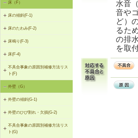
水音
床（F）
基礎の沈下（K-1）
K-2-403 打直し工法
音や
K-1-703 グラウト注入工法
床の傾斜(F-1)
基礎のひび割れ・欠損（K-2）
ど）
K-2-404 増し打ち補修
K-1-704 アンダーピニング工法
るた
床のたわみ(F-2)
F-1-407 梁下への柱増設
K-2-405 基礎梁表層面の打直し補修
の排
床鳴り(F-3)
F-2-401 スラブ下面への鉄骨小梁の
を取
増設
K-2-601 Uカットシール材充填工法
床(F-4)
F-3-701 床下地・仕上材の張替え
F-2-402 ALCパネル床の取替え（敷
K-2-602 シール工法
不具合事象の原因別補修方法リス
F-4-001 ビニル床シートの張替え
設筋構法）
ト(F)
K-2-603 モルタルの塗替え
F-4-002 カーペットの張替え
F-2-403 セルフレベリング材による
外壁（G）
床の傾斜（F-1）
デッキプレート床の補修
F-4-701 フローリングの張替え
外壁の傾斜(G-1)
床のたわみ（F-2）
外壁のひび割れ・欠損(G-2)
G-1-406 鉛直（水平）ブレースの取
床鳴り（F-3）
替え
不具合事象の原因別補修方法リス
G-2-401 外壁の張替え（ＡＬＣパネ
ト(G)
ル）