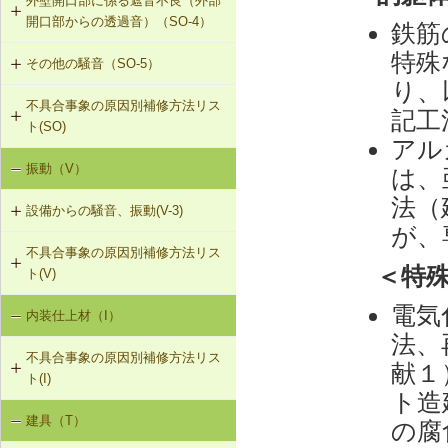
外壁開口部に係る遮音不良（外部
SO-3-301 せっこうボード直張り工
SO-2-302 軽量床衝撃音に対する遮
開口部からの透過音）（SO-4）
法の空げき部分へのモルタル充填
音性能のある直張り床への交換
鉄筋
特殊
その他の騒音（SO-5）
SO-4-301 遮音性能のある外部建具
SO-3-302 コンセントボックスが対
り、
への交換
面する位置にあるRC造の界壁の補修
不具合事象の原因別補修方法リス
SO-5-301 弾力性のあるビニル床シ
記工
ト(SO)
ート材への交換
SO-3-303 断熱材の折り返し部分に
アル
せっこうボード直張り工法を採用し
振動（V）
界床に係る遮音不良（床歩行音等の
SO-5-302 バルコニー手すりの風騒
は、
たRC造の界壁の補修
床衝撃音）（SO-1）
音（笛吹き音）を防止する補助部材
法（
設備からの騒音、振動(V-3)
の設置
が、
界床に係る遮音不良（椅子の移動音
不具合事象の原因別補修方法リス
V-3-001 換気扇・ダクト等の交換工
や物の落下音等の床衝撃音）（SO-
＜特
ト(V)
事
2）
電気
内装仕上材（I）
床振動（V-1）
V-3-002 水栓の取付け直し
界壁に係る遮音不良（界壁からの透
法、
過音）（SO-3）
不具合事象の原因別補修方法リス
水平振動（V-2）
V-3-003 器具用通気弁の取付け
献１
ト(I)
外壁開口部に係る遮音不良（外部開
ト造
設備からの騒音、振動（V-3）
口部からの透過音）（SO-4）
V-3-004 遮音性能のある換気フード
建具（T）
内装仕上材の汚損（I-1）
の腐
への交換
その他の騒音（SO-5）