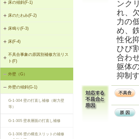
ンク
床の傾斜(F-1)
れ、
床のたわみ(F-2)
F-1-301 梁下への柱増設
力の
め、
床鳴り(F-3)
F-2-301 スラブ上面へのかすがい筋
F-1-304 梁の増打ち工法
埋め込み
性化
床(F-4)
F-3-701 床下地・仕上材の張替え
F-1-305 片持ちスラブ下面への鉄骨
ひび
F-2-302 スラブ下面への鋼板張付け
梁増設
不具合事象の原因別補修方法リス
F-4-001 ビニル床シートの張替え
合わ
ト(F)
F-2-303 スラブ下面への連続繊維シ
躯体
F-4-002 カーペットの張替え
ート接着
抑制
外壁（G）
床の傾斜（F-1）
F-4-701 フローリングの張替え
F-2-304 スラブ下面への鉄骨小梁増
外壁の傾斜(G-1)
床のたわみ（F-2）
設
G-1-304 壁の打直し補修（耐力壁
床鳴り（F-3）
F-2-305 セルフレベリング材による
等）
床の補修
G-1-305 壁表層面の打直し補修
G-1-306 壁の構造スリットの補修