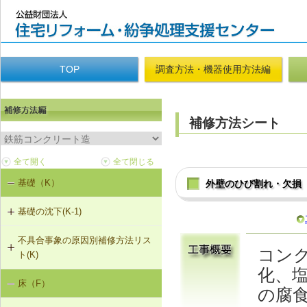
TOP
調査方法・機器使用方法編
補修方法シート
基礎（K）
外壁のひび割れ・欠損
基礎の沈下(K-1)
不具合事象の原因別補修方法リス
K-1-702 耐圧版工法
コン
ト(K)
化、
K-1-703 グラウト注入工法
床（F）
基礎の沈下（K-1）
の腐
K-1-704 アンダーピニング工法