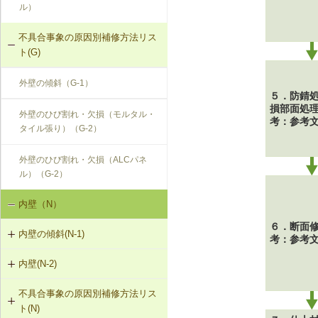
ル）
不具合事象の原因別補修方法リス
ト(G)
外壁の傾斜（G-1）
５．防錆
損部面処
外壁のひび割れ・欠損（モルタル・
考：参考
タイル張り）（G-2）
外壁のひび割れ・欠損（ALCパネ
ル）（G-2）
内壁（N）
６．断面
内壁の傾斜(N-1)
考：参考
内壁(N-2)
N-1-001 下地材・仕上材の取替え
（内壁部）
不具合事象の原因別補修方法リス
N-2-001 仕上材の張替え（内壁部）
ト(N)