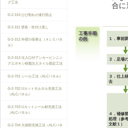
グ工法
合に
G-2-310 ひび割れの進行防止
G-2-311 塗装・吹付け直し
１．事前
G-2-312 外壁の張替え（ＡＬＣパネ
ル）
G-2-313 注入口付アンカーピンニン
２．足場
グエポキシ樹脂注入タイル固定工法
３．仕上
G-2-701 シール工法（ALCパネル）
去
G-2-702 Uカットモルタル充填工法
（ALCパネル）
G-2-703 Uカットシール材充填工法
（ALCパネル）
４．補修
処理（参
文献１）
G-2-704 欠損部充填工法（ALCパネ