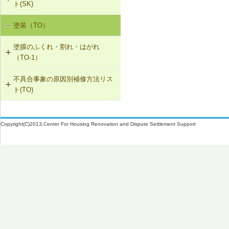
ト(SK)
取付け直し
SK-1-002 ダクトの増設
W-1-305 ドレンの取付け直し（アス
W-3-005 換気扇連動給気口の設置
塗装（TO）
室内空気の汚染（SK-1）
ファルト防水）
W-2-006 給水配管ルートの変更
SK-1-004 通気措置を講じた建具へ
W-3-006 給水配管・排水配管等の防
塗膜のふくれ・割れ・はがれ
の交換
露被覆
W-1-306 配管再固定の上、シーリン
W-2-007 洗濯機防水パン・トラップ
（TO-1）
グ材の打替え
の取付け直し
SK-1-005 通気止め・気密層の設置
W-3-301 断熱材の不連続部分の補修
不具合事象の原因別補修方法リス
TO-1-001 外壁の塗料の塗替え(コン
W-1-307 屋上開口部回りのシーリン
W-2-301 腐食を発生させない管・継
ト(TO)
クリート系下地)
SK-1-003 換気ファンの交換
グ材の打替え
手の組合せに取替え
塗膜のふくれ・割れ・はがれ（TO-
TO-1-002 外壁の塗料の塗替え(金属
C-2-001 天井仕上材の張替え
W-1-308 水切り板の取付け
W-2-302 排水配管を耐食性の良い配
1）
下地)
Copyright(C)2013,Center For Housing Renovation and Dispute Settlement Support
管に取替え
F-4-701 フローリングの張替え
W-1-309 外部建具の取付け直し
TO-1-003 外壁の仕上塗材の塗替え
(コンクリート系下地)
N-2-001 仕上材の張替え（内壁部）
W-1-310 打継ぎ部のシーリング材の
打替え
TO-1-004 屋根の塗料の塗替え(金属
下地)
W-1-311 ひび割れ補修の上、塗膜防
水
TO-1-005 屋根の塗料の塗替え(スレ
ート下地)
W-1-312 手すりの取付け直し