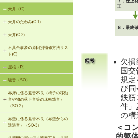
７．仕上
工
天井（C）
内壁の傾斜（N-1）
天井のたわみ(C-1)
８．最終
天井(C-2)
C-1-701 天井下地材・仕上材の張替
え
不具合事象の原因別補修方法リス
C-2-001 天井仕上材の張替え
ト(C)
欠損
屋根（R）
天井のたわみ（C-1）
国交
規定
騒音（SO）
び同
界床に係る遮音不良（椅子の移動
鉄筋
音や物の落下音等の床衝撃音）
件」
（SO-2）
の構
界壁に係る遮音不良（界壁からの
SO-2-301 軽量床衝撃音に対する遮
透過音）（SO-3）
＜コ
音性能のある乾式二重床への交換
的躯