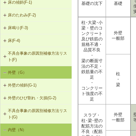
床の傾斜(F-1)
基礎の沈下
基礎
床のたわみ(F-2)
F-1-301 梁下への柱増設
柱･大梁･小
梁・壁のコ
床鳴り(F-3)
F-2-301 スラブ上面へのかすがい筋
F-1-304 梁の増打ち工法
外壁
ンクリート
埋め込み
一般部
及び鉄筋の
床(F-4)
F-3-701 床下地・仕上材の張替え
F-1-305 片持ちスラブ下面への鉄骨
規格不適・
F-2-302 スラブ下面への鋼板張付け
梁増設
品質不良
不具合事象の原因別補修方法リス
F-4-001 ビニル床シートの張替え
・
ト(F)
梁の断面寸
F-2-303 スラブ下面への連続繊維シ
法の不足・
F-4-002 カーペットの張替え
ート接着
鉄筋量の不
外壁（G）
床の傾斜（F-1）
柱
足
・
F-4-701 フローリングの張替え
F-2-304 スラブ下面への鉄骨小梁増
・
梁
外壁の傾斜(G-1)
床のたわみ（F-2）
設
コンクリー
ト強度の不
外壁のひび割れ・欠損(G-2)
G-1-304 壁の打直し補修（耐力壁
足
床鳴り（F-3）
F-2-305 セルフレベリング材による
等）
床の補修
不具合事象の原因別補修方法リス
G-2-301 樹脂注入工法
外壁
スラブ・
ト(G)
G-1-305 壁表層面の打直し補修
一般部
柱･梁･壁の
G-2-302 Uカットシール材充填工法
配筋方法の
内壁（N）
外壁の傾斜（G-1）
G-1-306 壁の構造スリットの補修
不良（配筋