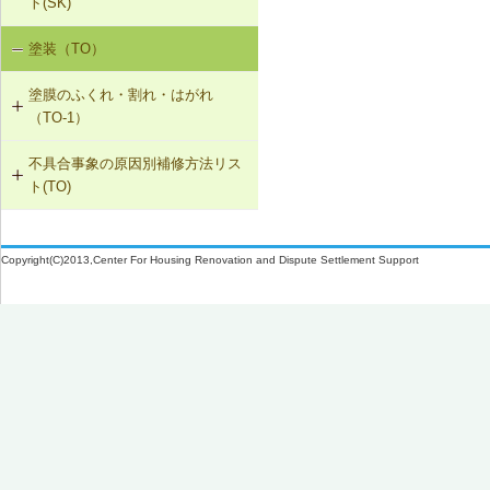
ト(SK)
取付け直し
SK-1-002 ダクトの増設
W-1-305 ドレンの取付け直し（アス
W-3-005 換気扇連動給気口の設置
塗装（TO）
室内空気の汚染（SK-1）
ファルト防水）
W-2-006 給水配管ルートの変更
SK-1-004 通気措置を講じた建具へ
W-3-006 給水配管・排水配管等の防
塗膜のふくれ・割れ・はがれ
の交換
露被覆
W-1-306 配管再固定の上、シーリン
W-2-007 洗濯機防水パン・トラップ
（TO-1）
グ材の打替え
の取付け直し
SK-1-005 通気止め・気密層の設置
W-3-301 断熱材の不連続部分の補修
不具合事象の原因別補修方法リス
TO-1-001 外壁の塗料の塗替え(コン
W-1-307 屋上開口部回りのシーリン
W-2-301 腐食を発生させない管・継
ト(TO)
クリート系下地)
SK-1-003 換気ファンの交換
グ材の打替え
手の組合せに取替え
塗膜のふくれ・割れ・はがれ（TO-
TO-1-002 外壁の塗料の塗替え(金属
C-2-001 天井仕上材の張替え
W-1-308 水切り板の取付け
W-2-302 排水配管を耐食性の良い配
1）
下地)
Copyright(C)2013,Center For Housing Renovation and Dispute Settlement Support
管に取替え
F-4-701 フローリングの張替え
W-1-309 外部建具の取付け直し
TO-1-003 外壁の仕上塗材の塗替え
(コンクリート系下地)
N-2-001 仕上材の張替え（内壁部）
W-1-310 打継ぎ部のシーリング材の
打替え
TO-1-004 屋根の塗料の塗替え(金属
下地)
W-1-311 ひび割れ補修の上、塗膜防
水
TO-1-005 屋根の塗料の塗替え(スレ
ート下地)
W-1-312 手すりの取付け直し