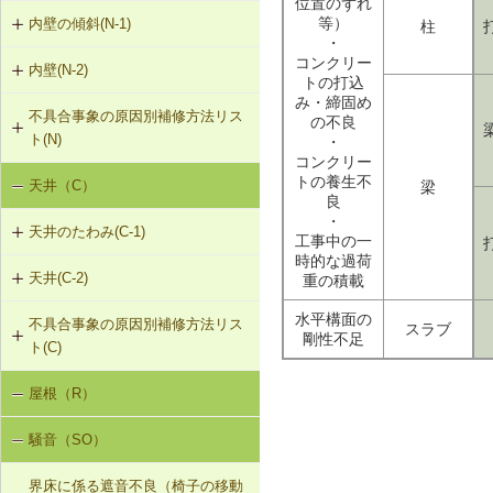
位置のずれ
（非耐力壁）
G-2-303 シール工法
等）
内壁の傾斜(N-1)
柱
外壁のひび割れ・欠損（モルタル・
・
タイル張り）（G-2）
G-2-304 充填工法
コンクリー
内壁(N-2)
N-1-001 下地材・仕上材の取替え
トの打込
（内壁部）
外壁のひび割れ・欠損（ALCパネ
G-2-305 躯体改修工法
み・締固め
不具合事象の原因別補修方法リス
N-2-001 仕上材の張替え（内壁部）
ル）（G-2）
の不良
ト(N)
・
G-2-306 打直し工法
コンクリー
トの養生不
天井（C）
梁
内壁の傾斜（N-1）
G-2-307 タイル張替え工法
良
・
天井のたわみ(C-1)
工事中の一
G-2-308 アンカーピンニング工法
時的な過荷
天井(C-2)
重の積載
C-1-701 天井下地材・仕上材の張替
G-2-309 注入口付アンカーピンニン
え
グ工法
水平構面の
不具合事象の原因別補修方法リス
C-2-001 天井仕上材の張替え
スラブ
剛性不足
ト(C)
G-2-310 ひび割れの進行防止
屋根（R）
天井のたわみ（C-1）
G-2-311 塗装・吹付け直し
騒音（SO）
G-2-312 外壁の張替え（ＡＬＣパネ
ル）
界床に係る遮音不良（椅子の移動