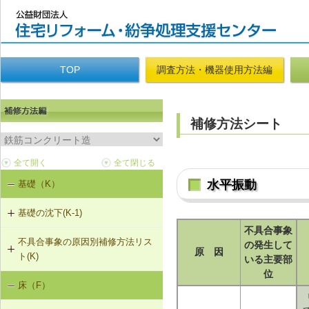
TOP
調査方法・機器使用方法編
補修方法シート
水平振動
基礎（K）
基礎の沈下(K-1)
不具合事象
不具合事象の原因別補修方法リス
K-1-702 耐圧版工法
の発生して
原 因
ト(K)
いる主要部
K-1-703 グラウト注入工法
位
床（F）
基礎の沈下（K-1）
K-1-704 アンダーピニング工法