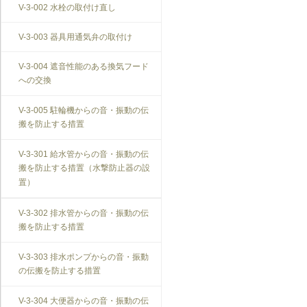
V-3-002 水栓の取付け直し
界壁に係る遮音不良（界壁からの透
過音）（SO-3）
V-3-003 器具用通気弁の取付け
外壁開口部に係る遮音不良（外部開
口部からの透過音）（SO-4）
V-3-004 遮音性能のある換気フード
への交換
その他の騒音（SO-5）
V-3-005 駐輪機からの音・振動の伝
搬を防止する措置
V-3-301 給水管からの音・振動の伝
搬を防止する措置（水撃防止器の設
置）
V-3-302 排水管からの音・振動の伝
搬を防止する措置
V-3-303 排水ポンプからの音・振動
の伝搬を防止する措置
V-3-304 大便器からの音・振動の伝