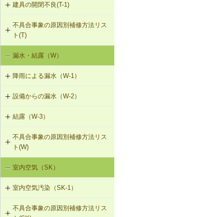
建具の開閉不良(T-1)
内装仕上材のひび割れ、はがれ等
（I-2）
不具合事象の原因別補修方法リス
T-1-001 丁番の取付け調整
ト(T)
T-1-002 丁番の取替え
漏水・結露（W）
建具の開閉不良（T-1）
T-1-003 ラッチボルト受金物の調整
降雨による漏水（W-1）
T-1-004 錠の取替え
設備からの漏水（W-2）
W-1-301 パラペット笠木の補修
T-1-005 戸車の調整・取替え
結露（W-3）
W-2-001 混合水栓の接続部品の交換
W-1-302 パラペットの打直し、防水
層の再施工（アスファルト防水・改
T-1-006 建具の反直し・取替え
不具合事象の原因別補修方法リス
W-3-001 防露型の便器・ロータンク
質アスファルトシート防水）
W-2-002 給湯配管の取替え、再固定
ト(W)
に交換
T-1-007 敷居のレベル調整
W-1-303 パラペットの水切り設置、
W-2-003 給水・給湯配管接続部のガ
室内空気（SK）
降雨による漏水（W-1）
W-3-002 結露受、結露排水口の追加
防水層立上り部の再施工（アスファ
スケット交換
T-1-008 建具上桟削り調整
ルト防水）
室内空気汚染（SK-1）
設備からの漏水（W-2）
W-3-003 熱交換型換気扇の設置
W-2-004 継手の交換
T-1-009 建具枠の取替え
W-1-304 防水層平場の再施工（アス
不具合事象の原因別補修方法リス
SK-1-001 給排気口の位置の変更
結露（W-3）
ファルト系保護防水）
W-3-004 湿度連動型換気扇の設置
W-2-005 大便器と排水配管接続部の