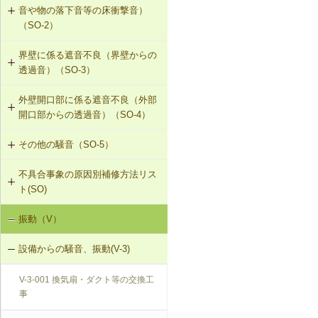
音や物の落下音等の床衝撃音）
G-2-313 注入口付アンカーピンニン
（SO-2）
グエポキシ樹脂注入タイル固定工法
界壁に係る遮音不良（界壁からの
SO-2-301 軽量床衝撃音に対する遮
G-2-701 シール工法（ALCパネル）
透過音）（SO-3）
音性能のある乾式二重床への交換
G-2-702 Uカットモルタル充填工法
外壁開口部に係る遮音不良（外部
SO-3-301 せっこうボード直張り工
SO-2-302 軽量床衝撃音に対する遮
（ALCパネル）
開口部からの透過音）（SO-4）
法の空げき部分へのモルタル充填
音性能のある直張り床への交換
G-2-703 Uカットシール材充填工法
その他の騒音（SO-5）
SO-4-301 遮音性能のある外部建具
SO-3-302 コンセントボックスが対
（ALCパネル）
への交換
面する位置にあるRC造の界壁の補修
不具合事象の原因別補修方法リス
SO-5-301 弾力性のあるビニル床シ
ト(SO)
G-2-704 欠損部充填工法（ALCパネ
ート材への交換
SO-3-303 断熱材の折り返し部分に
ル）
せっこうボード直張り工法を採用し
振動（V）
界床に係る遮音不良（床歩行音等の
SO-5-302 バルコニー手すりの風騒
たRC造の界壁の補修
床衝撃音）（SO-1）
音（笛吹き音）を防止する補助部材
設備からの騒音、振動(V-3)
の設置
界床に係る遮音不良（椅子の移動音
V-3-001 換気扇・ダクト等の交換工
や物の落下音等の床衝撃音）（SO-
事
2）