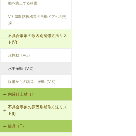
搬を防止する措置
V-3-305 防振構造の自動ドアへの交
換
不具合事象の原因別補修方法リス
ト(V)
床振動（V-1）
水平振動（V-2）
設備からの騒音、振動（V-3）
内装仕上材（I）
不具合事象の原因別補修方法リス
ト(I)
建具（T）
内装仕上材の汚損（I-1）