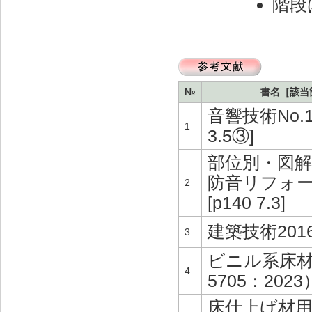
階段
打替え
TO-1-004 屋根の塗料の塗替え(金属
下地)
W-1-311 ひび割れ補修の上、塗膜防
水
TO-1-005 屋根の塗料の塗替え(スレ
ート下地)
W-1-312 手すりの取付け直し
№
書名［該当
W-1-313 パラペットの補修と防水層
音響技術No.13
の再施工（シート防水）
1
3.5③]
W-1-314 パラペットの水切り設置、
部位別・図
防水層立上り部の再施工（シート防
防音リフォ
2
水）
[p140 7.3]
W-1-315 防水層平場の再施工（シー
建築技術2016年
ト防水）
3
ビニル系床材（
W-1-316 ドレンの取付け直し（シー
4
ト防水）
5705：202
床仕上げ材用接
W-1-317 パラペットの補修と防水層