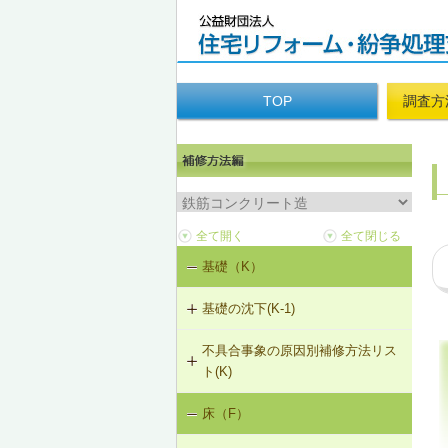
TOP
調査方
基礎（K）
基礎の沈下(K-1)
不具合事象の原因別補修方法リス
K-1-702 耐圧版工法
ト(K)
K-1-703 グラウト注入工法
床（F）
基礎の沈下（K-1）
K-1-704 アンダーピニング工法