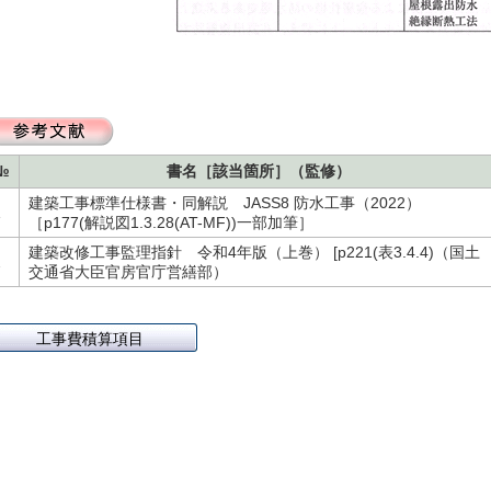
№
書名［該当箇所］（監修）
建築工事標準仕様書・同解説 JASS8 防水工事（2022）
1
［p177(解説図1.3.28(AT-MF))一部加筆］
建築改修工事監理指針 令和4年版（上巻） [p221(表3.4.4)（国土
2
交通省大臣官房官庁営繕部）
工事費積算項目