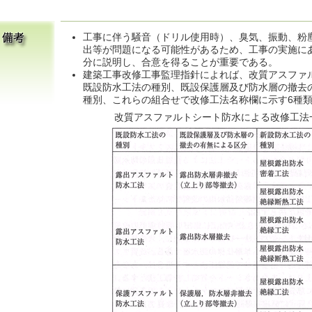
工事に伴う騒音（ドリル使用時）、臭気、振動、粉
出等が問題になる可能性があるため、工事の実施に
分に説明し、合意を得ることが重要である。
建築工事改修工事監理指針によれば、改質アスファ
既設防水工法の種別、既設保護層及び防水層の撤去
種別、これらの組合せで改修工法名称欄に示す6種
改質アスファルトシート防水による改修工法