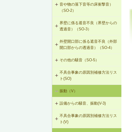
音や物の落下音等の床衝撃音）
G-2-313 注入口付アンカーピンニン
（SO-2）
グエポキシ樹脂注入タイル固定工法
界壁に係る遮音不良（界壁からの
SO-2-301 軽量床衝撃音に対する遮
G-2-701 シール工法（ALCパネル）
透過音）（SO-3）
音性能のある乾式二重床への交換
G-2-702 Uカットモルタル充填工法
外壁開口部に係る遮音不良（外部
SO-3-301 せっこうボード直張り工
SO-2-302 軽量床衝撃音に対する遮
（ALCパネル）
開口部からの透過音）（SO-4）
法の空げき部分へのモルタル充填
音性能のある直張り床への交換
G-2-703 Uカットシール材充填工法
その他の騒音（SO-5）
SO-4-301 遮音性能のある外部建具
SO-3-302 コンセントボックスが対
（ALCパネル）
への交換
面する位置にあるRC造の界壁の補修
不具合事象の原因別補修方法リス
SO-5-301 弾力性のあるビニル床シ
ト(SO)
G-2-704 欠損部充填工法（ALCパネ
ート材への交換
SO-3-303 断熱材の折り返し部分に
ル）
せっこうボード直張り工法を採用し
振動（V）
界床に係る遮音不良（床歩行音等の
SO-5-302 バルコニー手すりの風騒
たRC造の界壁の補修
床衝撃音）（SO-1）
音（笛吹き音）を防止する補助部材
設備からの騒音、振動(V-3)
の設置
界床に係る遮音不良（椅子の移動音
不具合事象の原因別補修方法リス
V-3-001 換気扇・ダクト等の交換工
や物の落下音等の床衝撃音）（SO-
ト(V)
事
2）