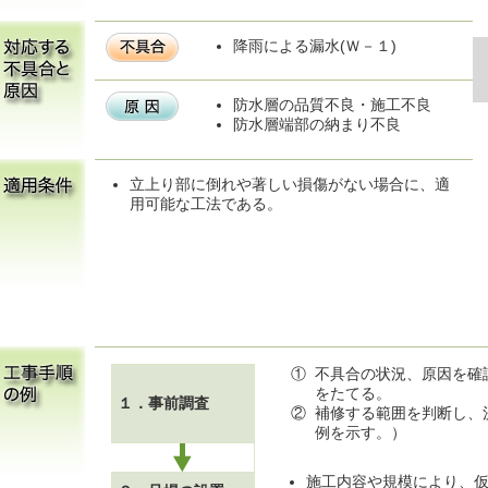
降雨による漏水(Ｗ－１)
防水層の品質不良・施工不良
防水層端部の納まり不良
立上り部に倒れや著しい損傷がない場合に、適
用可能な工法である。
①
不具合の状況、原因を確
をたてる。
１．事前調査
②
補修する範囲を判断し、
例を示す。）
施工内容や規模により、