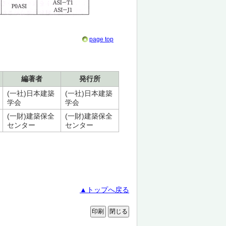
page top
編著者
発行所
(一社)日本建築
(一社)日本建築
学会
学会
(一財)建築保全
(一財)建築保全
センター
センター
▲トップへ戻る