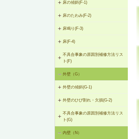
床の傾斜(F-1)
床のたわみ(F-2)
F-1-301 梁下への柱増設
床鳴り(F-3)
F-2-301 スラブ上面へのかすがい筋
F-1-304 梁の増打ち工法
埋め込み
床(F-4)
F-3-701 床下地・仕上材の張替え
F-1-305 片持ちスラブ下面への鉄骨
F-2-302 スラブ下面への鋼板張付け
梁増設
不具合事象の原因別補修方法リス
F-4-001 ビニル床シートの張替え
ト(F)
F-2-303 スラブ下面への連続繊維シ
F-4-002 カーペットの張替え
ート接着
外壁（G）
床の傾斜（F-1）
F-4-701 フローリングの張替え
F-2-304 スラブ下面への鉄骨小梁増
外壁の傾斜(G-1)
床のたわみ（F-2）
設
外壁のひび割れ・欠損(G-2)
G-1-304 壁の打直し補修（耐力壁
床鳴り（F-3）
F-2-305 セルフレベリング材による
等）
床の補修
不具合事象の原因別補修方法リス
G-2-301 樹脂注入工法
ト(G)
G-1-305 壁表層面の打直し補修
G-2-302 Uカットシール材充填工法
内壁（N）
外壁の傾斜（G-1）
G-1-306 壁の構造スリットの補修