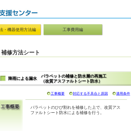
法・機器使用方法編
工事費用編
補修方法シート
パラペットの補修と防水層の再施工
降雨による漏水
（改質アスファルトシート防水）
工事概要
対応する不具合と原因
適用条件
パラペットのひび割れを補修した上で、改質アス
ファルトシート防水による補修を行う。