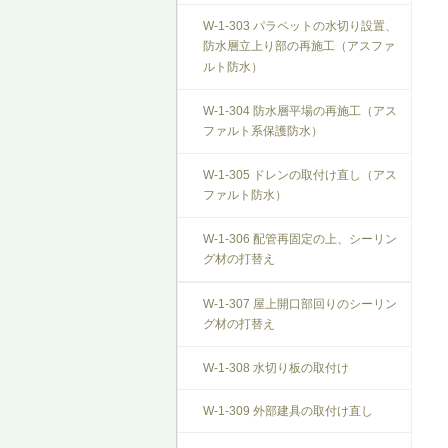
T-1-007 敷居のレベル調整
搬を防止する措置
W-1-303 パラペットの水切り設置、
防水層立上り部の再施工（アスファ
T-1-008 建具上桟削り調整
V-3-305 防振構造の自動ドアへの交
ルト防水）
換
T-1-009 建具枠の取替え
W-1-304 防水層平場の再施工（アス
ファルト系保護防水）
W-1-305 ドレンの取付け直し（アス
ファルト防水）
W-1-306 配管再固定の上、シーリン
グ材の打替え
W-1-307 屋上開口部回りのシーリン
グ材の打替え
W-1-308 水切り板の取付け
W-1-309 外部建具の取付け直し