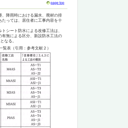
page top
塵、降雨時における漏水、廃材の排
あたっては、居住者に工事内容を十
ルトシート防水による改修工法は、
の有無による区分、新設防水工法の
類となる。
一覧表（引用：参考文献２）