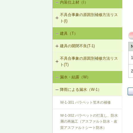
内装仕上材（I）
床振動（V-1）
V-3-002 水栓の取付け直し
界壁に係る遮音不良（界壁からの透
過音）（SO-3）
不具合事象の原因別補修方法リス
水平振動（V-2）
V-3-003 器具用通気弁の取付け
ト(I)
外壁開口部に係る遮音不良（外部開
設備からの騒音、振動（V-3）
口部からの透過音）（SO-4）
V-3-004 遮音性能のある換気フード
建具（T）
内装仕上材の汚損（I-1）
への交換
その他の騒音（SO-5）
建具の開閉不良(T-1)
内装仕上材のひび割れ、はがれ等
V-3-005 駐輪機からの音・振動の伝
（I-2）
搬を防止する措置
不具合事象の原因別補修方法リス
T-1-001 丁番の取付け調整
ト(T)
V-3-301 給水管からの音・振動の伝
T-1-002 丁番の取替え
搬を防止する措置（水撃防止器の設
漏水・結露（W）
建具の開閉不良（T-1）
置）
T-1-003 ラッチボルト受金物の調整
降雨による漏水（W-1）
V-3-302 排水管からの音・振動の伝
T-1-004 錠の取替え
搬を防止する措置
W-1-301 パラペット笠木の補修
T-1-005 戸車の調整・取替え
V-3-303 排水ポンプからの音・振動
W-1-302 パラペットの打直し、防水
の伝搬を防止する措置
層の再施工（アスファルト防水・改
T-1-006 建具の反直し・取替え
質アスファルトシート防水）
V-3-304 大便器からの音・振動の伝