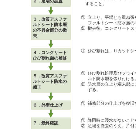
２．足場の設置
すること。
①
立上り、平場とも重ね張
３．改質アスファ
ファルトシート防水層の
ルトシート防水層
②
撤去後、コンクリートス
の不具合部分の撤
去
①
ひび割れは、Ｕカットシ
４．コンクリート
ひび割れ面の補修
①
ひび割れ処理及びプライ
５．改質アスファ
ルト防水層を張り付ける
ルトシート防水の
②
防水層の立上り端末部に
施工
する。
①
補修部分の仕上げを復旧
６．外壁仕上げ
①
降雨時に浸水がないこと
７．最終確認
②
足場を撤去のうえ、片付