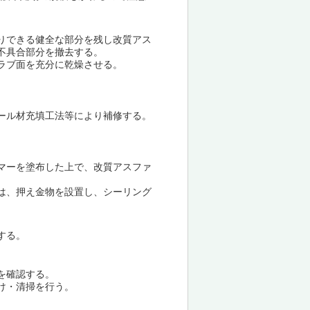
りできる健全な部分を残し改質アス
不具合部分を撤去する。
ラブ面を充分に乾燥させる。
ール材充填工法等により補修する。
マーを塗布した上で、改質アスファ
。
は、押え金物を設置し、シーリング
する。
を確認する。
け・清掃を行う。