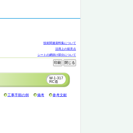
技術関連資料集について
活用上の留意点
シートの網掛け部分について
W-1-317
RC造
工事手順の例
備考
参考文献