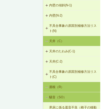
（非耐力壁）
G-2-303 シール工法
内壁の傾斜(N-1)
外壁のひび割れ・欠損（モルタル・
タイル張り）（G-2）
G-2-304 充填工法
内壁(N-2)
N-1-001 下地材・仕上材の取替え
（内壁部）
外壁のひび割れ・欠損（ALCパネ
G-2-305 躯体改修工法
不具合事象の原因別補修方法リス
N-2-001 仕上材の張替え（内壁部）
ル）（G-2）
ト(N)
G-2-306 打直し工法
天井（C）
内壁の傾斜（N-1）
G-2-307 タイル張替え工法
天井のたわみ(C-1)
G-2-308 アンカーピンニング工法
天井(C-2)
C-1-701 天井下地材・仕上材の張替
G-2-309 注入口付アンカーピンニン
え
グ工法
不具合事象の原因別補修方法リス
C-2-001 天井仕上材の張替え
ト(C)
G-2-310 ひび割れの進行防止
屋根（R）
天井のたわみ（C-1）
G-2-311 塗装・吹付け直し
騒音（SO）
G-2-312 外壁の張替え（ＡＬＣパネ
ル）
界床に係る遮音不良（椅子の移動