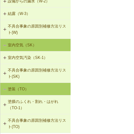
設備からの漏水（W-2）
W-1-301 パラペット笠木の補修
搬を防止する措置
T-1-005 戸車の調整・取替え
結露（W-3）
W-2-001 混合水栓の接続部品の交換
W-1-302 パラペットの打直し、防水
V-3-305 防振構造の自動ドアへの交
層の再施工（アスファルト防水・改
T-1-006 建具の反直し・取替え
換
不具合事象の原因別補修方法リス
W-3-001 防露型の便器・ロータンク
質アスファルトシート防水）
W-2-002 給湯配管の取替え、再固定
ト(W)
に交換
T-1-007 敷居のレベル調整
W-1-303 パラペットの水切り設置、
W-2-003 給水・給湯配管接続部のガ
室内空気（SK）
降雨による漏水（W-1）
W-3-002 結露受、結露排水口の追加
防水層立上り部の再施工（アスファ
スケット交換
T-1-008 建具上桟削り調整
ルト防水）
室内空気汚染（SK-1）
設備からの漏水（W-2）
W-3-003 熱交換型換気扇の設置
W-2-004 継手の交換
T-1-009 建具枠の取替え
W-1-304 防水層平場の再施工（アス
不具合事象の原因別補修方法リス
SK-1-001 給排気口の位置の変更
結露（W-3）
ファルト系保護防水）
W-3-004 湿度連動型換気扇の設置
W-2-005 大便器と排水配管接続部の
ト(SK)
取付け直し
SK-1-002 ダクトの増設
W-1-305 ドレンの取付け直し（アス
W-3-005 換気扇連動給気口の設置
塗装（TO）
室内空気の汚染（SK-1）
ファルト防水）
W-2-006 給水配管ルートの変更
SK-1-004 通気措置を講じた建具へ
W-3-006 給水配管・排水配管等の防
塗膜のふくれ・割れ・はがれ
の交換
露被覆
W-1-306 配管再固定の上、シーリン
W-2-007 洗濯機防水パン・トラップ
（TO-1）
グ材の打替え
の取付け直し
SK-1-005 通気止め・気密層の設置
W-3-301 断熱材の不連続部分の補修
不具合事象の原因別補修方法リス
TO-1-001 外壁の塗料の塗替え(コン
W-1-307 屋上開口部回りのシーリン
W-2-301 腐食を発生させない管・継
ト(TO)
クリート系下地)
SK-1-003 換気ファンの交換
グ材の打替え
手の組合せに取替え