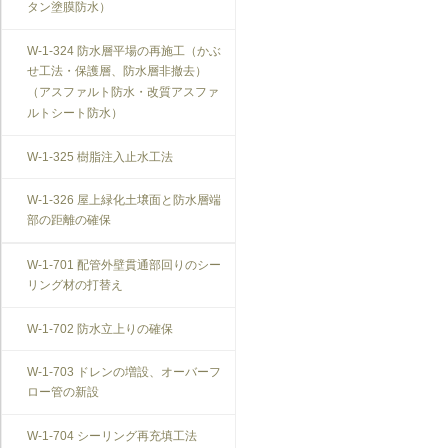
タン塗膜防水）
W-1-324 防水層平場の再施工（かぶ
せ工法・保護層、防水層非撤去）
（アスファルト防水・改質アスファ
ルトシート防水）
W-1-325 樹脂注入止水工法
W-1-326 屋上緑化土壌面と防水層端
部の距離の確保
W-1-701 配管外壁貫通部回りのシー
リング材の打替え
W-1-702 防水立上りの確保
W-1-703 ドレンの増設、オーバーフ
ロー管の新設
W-1-704 シーリング再充填工法