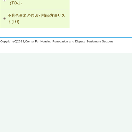
（TO-1）
SK-1-005 通気止め・気密層の設置
不具合事象の原因別補修方法リス
TO-1-001 外壁の塗料の塗替え(コン
ト(TO)
クリート系下地)
SK-1-003 換気ファンの交換
塗膜のふくれ・割れ・はがれ（TO-
TO-1-002 外壁の塗料の塗替え(金属
C-2-001 天井仕上材の張替え
1）
下地)
Copyright(C)2013,Center For Housing Renovation and Dispute Settlement Support
F-4-701 フローリングの張替え
TO-1-003 外壁の仕上塗材の塗替え
(コンクリート系下地)
N-2-001 仕上材の張替え（内壁部）
TO-1-004 屋根の塗料の塗替え(金属
下地)
TO-1-005 屋根の塗料の塗替え(スレ
ート下地)