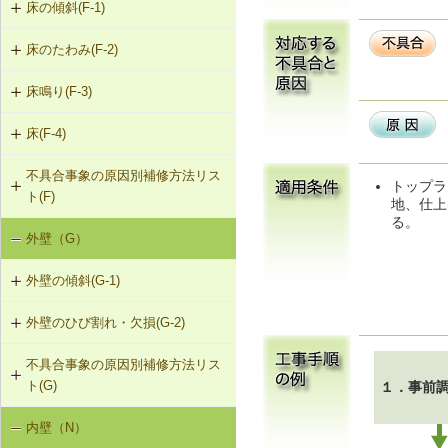
床の傾斜(F-1)
床のたわみ(F-2)
F-1-301 梁下への柱増設
床鳴り(F-3)
F-2-301 スラブ上面へのかすがい筋
F-1-304 梁の増打ち工法
埋め込み
床(F-4)
F-3-701 床下地・仕上材の張替え
F-1-305 片持ちスラブ下面への鉄骨
F-2-302 スラブ下面への鋼板張付け
梁増設
不具合事象の原因別補修方法リス
F-4-001 ビニル床シートの張替え
トップラ
ト(F)
F-2-303 スラブ下面への連続繊維シ
地、仕上
F-4-002 カーペットの張替え
ート接着
る。
外壁（G）
床の傾斜（F-1）
F-4-701 フローリングの張替え
F-2-304 スラブ下面への鉄骨小梁増
外壁の傾斜(G-1)
床のたわみ（F-2）
設
外壁のひび割れ・欠損(G-2)
G-1-304 壁の打直し補修（耐力壁
床鳴り（F-3）
F-2-305 セルフレベリング材による
等）
床の補修
不具合事象の原因別補修方法リス
G-2-301 樹脂注入工法
ト(G)
１．事前
G-1-305 壁表層面の打直し補修
G-2-302 Uカットシール材充填工法
内壁（N）
外壁の傾斜（G-1）
G-1-306 壁の構造スリットの補修