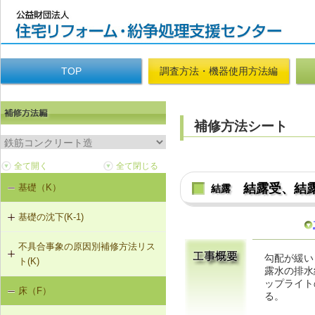
TOP
調査方法・機器使用方法編
補修方法シート
結露受、結
基礎（K）
結露
基礎の沈下(K-1)
不具合事象の原因別補修方法リス
K-1-702 耐圧版工法
勾配が緩い
ト(K)
露水の排水
K-1-703 グラウト注入工法
ップライト
床（F）
基礎の沈下（K-1）
る。
K-1-704 アンダーピニング工法