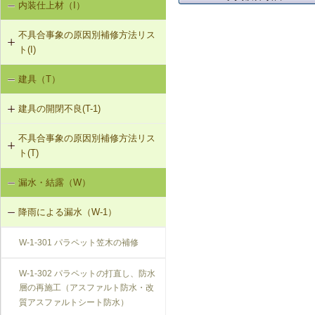
内装仕上材（I）
床振動（V-1）
V-3-002 水栓の取付け直し
界壁に係る遮音不良（界壁からの透
過音）（SO-3）
不具合事象の原因別補修方法リス
水平振動（V-2）
V-3-003 器具用通気弁の取付け
ト(I)
外壁開口部に係る遮音不良（外部開
設備からの騒音、振動（V-3）
口部からの透過音）（SO-4）
V-3-004 遮音性能のある換気フード
建具（T）
内装仕上材の汚損（I-1）
への交換
その他の騒音（SO-5）
建具の開閉不良(T-1)
内装仕上材のひび割れ、はがれ等
V-3-005 駐輪機からの音・振動の伝
（I-2）
搬を防止する措置
不具合事象の原因別補修方法リス
T-1-001 丁番の取付け調整
ト(T)
V-3-301 給水管からの音・振動の伝
T-1-002 丁番の取替え
搬を防止する措置（水撃防止器の設
漏水・結露（W）
建具の開閉不良（T-1）
置）
T-1-003 ラッチボルト受金物の調整
降雨による漏水（W-1）
V-3-302 排水管からの音・振動の伝
T-1-004 錠の取替え
搬を防止する措置
W-1-301 パラペット笠木の補修
T-1-005 戸車の調整・取替え
V-3-303 排水ポンプからの音・振動
W-1-302 パラペットの打直し、防水
の伝搬を防止する措置
層の再施工（アスファルト防水・改
T-1-006 建具の反直し・取替え
質アスファルトシート防水）
V-3-304 大便器からの音・振動の伝