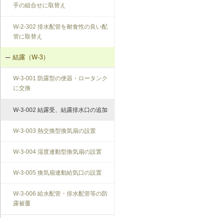
手の組合せに取替え
W-2-302 排水配管を耐食性の良い配
管に取替え
結露（W-3）
W-3-001 防露型の便器・ロータンク
に交換
W-3-002 結露受、結露排水口の追加
W-3-003 熱交換型換気扇の設置
W-3-004 湿度連動型換気扇の設置
W-3-005 換気扇連動給気口の設置
W-3-006 給水配管・排水配管等の防
露被覆