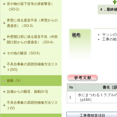
音や物の落下音等の床衝撃音）
G-2-313 注入口付アンカーピンニン
４．最終
（SO-2）
グエポキシ樹脂注入タイル固定工法
界壁に係る遮音不良（界壁からの
SO-2-301 軽量床衝撃音に対する遮
G-2-701 シール工法（ALCパネル）
透過音）（SO-3）
音性能のある乾式二重床への交換
サッシの
G-2-702 Uカットモルタル充填工法
外壁開口部に係る遮音不良（外部
SO-3-301 せっこうボード直張り工
SO-2-302 軽量床衝撃音に対する遮
工事の範
（ALCパネル）
開口部からの透過音）（SO-4）
法の空げき部分へのモルタル充填
音性能のある直張り床への交換
G-2-703 Uカットシール材充填工法
その他の騒音（SO-5）
SO-4-301 遮音性能のある外部建具
SO-3-302 コンセントボックスが対
（ALCパネル）
への交換
面する位置にあるRC造の界壁の補修
不具合事象の原因別補修方法リス
SO-5-301 弾力性のあるビニル床シ
ト(SO)
G-2-704 欠損部充填工法（ALCパネ
ート材への交換
SO-3-303 断熱材の折り返し部分に
ル）
せっこうボード直張り工法を採用し
振動（V）
界床に係る遮音不良（床歩行音等の
SO-5-302 バルコニー手すりの風騒
たRC造の界壁の補修
床衝撃音）（SO-1）
音（笛吹き音）を防止する補助部材
№
書名［
設備からの騒音、振動(V-3)
の設置
水にまつわるトラブル
1
界床に係る遮音不良（椅子の移動音
［p184］
不具合事象の原因別補修方法リス
V-3-001 換気扇・ダクト等の交換工
や物の落下音等の床衝撃音）（SO-
ト(V)
事
2）
工事費積算項目