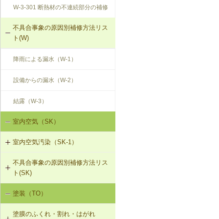
W-3-301 断熱材の不連続部分の補修
不具合事象の原因別補修方法リス
ト(W)
降雨による漏水（W-1）
設備からの漏水（W-2）
結露（W-3）
室内空気（SK）
室内空気汚染（SK-1）
不具合事象の原因別補修方法リス
SK-1-001 給排気口の位置の変更
ト(SK)
SK-1-002 ダクトの増設
塗装（TO）
室内空気の汚染（SK-1）
SK-1-004 通気措置を講じた建具へ
塗膜のふくれ・割れ・はがれ
の交換