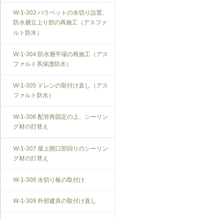
T-1-007 敷居のレベル調整
搬を防止する措置
W-1-303 パラペットの水切り設置、
防水層立上り部の再施工（アスファ
T-1-008 建具上桟削り調整
V-3-305 防振構造の自動ドアへの交
ルト防水）
換
T-1-009 建具枠の取替え
W-1-304 防水層平場の再施工（アス
ファルト系保護防水）
W-1-305 ドレンの取付け直し（アス
ファルト防水）
W-1-306 配管再固定の上、シーリン
グ材の打替え
W-1-307 屋上開口部回りのシーリン
グ材の打替え
W-1-308 水切り板の取付け
W-1-309 外部建具の取付け直し