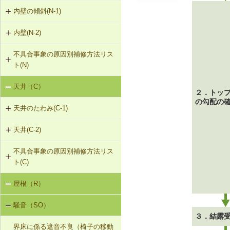
（非耐力壁）
G-2-303 シール工法
内壁の傾斜(N-1)
外壁のひび割れ・欠損（モルタル・
タイル張り）（G-2）
G-2-304 充填工法
内壁(N-2)
N-1-001 下地材・仕上材の取替え
（内壁部）
外壁のひび割れ・欠損（ALCパネ
G-2-305 躯体改修工法
不具合事象の原因別補修方法リス
N-2-001 仕上材の張替え（内壁部）
ル）（G-2）
ト(N)
G-2-306 打直し工法
天井（C）
内壁の傾斜（N-1）
G-2-307 タイル張替え工法
２．トッ
の勾配の
天井のたわみ(C-1)
G-2-308 アンカーピンニング工法
天井(C-2)
C-1-701 天井下地材・仕上材の張替
G-2-309 注入口付アンカーピンニン
え
グ工法
不具合事象の原因別補修方法リス
C-2-001 天井仕上材の張替え
ト(C)
G-2-310 ひび割れの進行防止
屋根（R）
天井のたわみ（C-1）
G-2-311 塗装・吹付け直し
騒音（SO）
G-2-312 外壁の張替え（ＡＬＣパネ
３．結露
ル）
界床に係る遮音不良（椅子の移動