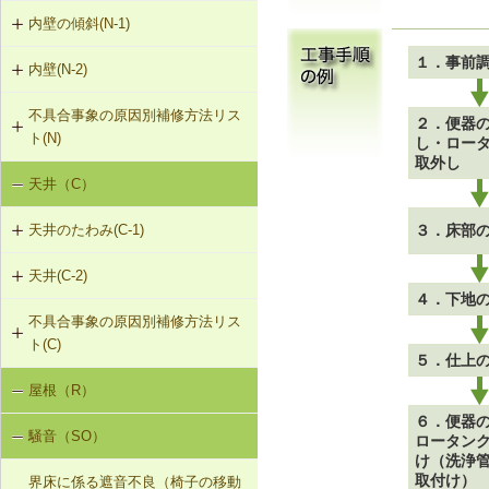
（非耐力壁）
G-2-303 シール工法
内壁の傾斜(N-1)
外壁のひび割れ・欠損（モルタル・
タイル張り）（G-2）
G-2-304 充填工法
１．事前
内壁(N-2)
N-1-001 下地材・仕上材の取替え
（内壁部）
外壁のひび割れ・欠損（ALCパネ
G-2-305 躯体改修工法
不具合事象の原因別補修方法リス
N-2-001 仕上材の張替え（内壁部）
ル）（G-2）
２．便器
ト(N)
し・ロー
G-2-306 打直し工法
取外し
天井（C）
内壁の傾斜（N-1）
G-2-307 タイル張替え工法
３．床部
天井のたわみ(C-1)
G-2-308 アンカーピンニング工法
天井(C-2)
C-1-701 天井下地材・仕上材の張替
G-2-309 注入口付アンカーピンニン
４．下地
え
グ工法
不具合事象の原因別補修方法リス
C-2-001 天井仕上材の張替え
ト(C)
G-2-310 ひび割れの進行防止
５．仕上
屋根（R）
天井のたわみ（C-1）
G-2-311 塗装・吹付け直し
６．便器
騒音（SO）
ロータン
G-2-312 外壁の張替え（ＡＬＣパネ
け（洗浄
ル）
取付け）
界床に係る遮音不良（椅子の移動