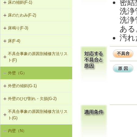
密結
床の傾斜(F-1)
洗浄
床のたわみ(F-2)
F-1-301 梁下への柱増設
洗浄
ある
床鳴り(F-3)
F-2-301 スラブ上面へのかすがい筋
F-1-304 梁の増打ち工法
埋め込み
汚れ
床(F-4)
F-3-701 床下地・仕上材の張替え
F-1-305 片持ちスラブ下面への鉄骨
F-2-302 スラブ下面への鋼板張付け
梁増設
不具合事象の原因別補修方法リス
F-4-001 ビニル床シートの張替え
ト(F)
F-2-303 スラブ下面への連続繊維シ
F-4-002 カーペットの張替え
ート接着
外壁（G）
床の傾斜（F-1）
F-4-701 フローリングの張替え
F-2-304 スラブ下面への鉄骨小梁増
外壁の傾斜(G-1)
床のたわみ（F-2）
設
外壁のひび割れ・欠損(G-2)
G-1-304 壁の打直し補修（耐力壁
床鳴り（F-3）
F-2-305 セルフレベリング材による
等）
床の補修
不具合事象の原因別補修方法リス
G-2-301 樹脂注入工法
ト(G)
G-1-305 壁表層面の打直し補修
G-2-302 Uカットシール材充填工法
内壁（N）
外壁の傾斜（G-1）
G-1-306 壁の構造スリットの補修