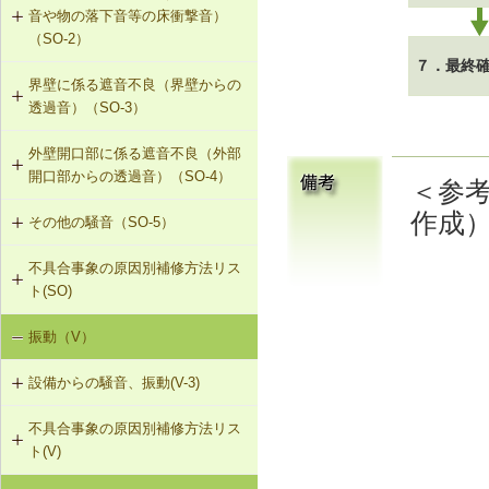
音や物の落下音等の床衝撃音）
G-2-313 注入口付アンカーピンニン
（SO-2）
グエポキシ樹脂注入タイル固定工法
７．最終
界壁に係る遮音不良（界壁からの
SO-2-301 軽量床衝撃音に対する遮
G-2-701 シール工法（ALCパネル）
透過音）（SO-3）
音性能のある乾式二重床への交換
G-2-702 Uカットモルタル充填工法
外壁開口部に係る遮音不良（外部
SO-3-301 せっこうボード直張り工
SO-2-302 軽量床衝撃音に対する遮
（ALCパネル）
開口部からの透過音）（SO-4）
法の空げき部分へのモルタル充填
音性能のある直張り床への交換
＜参考
作成
G-2-703 Uカットシール材充填工法
その他の騒音（SO-5）
SO-4-301 遮音性能のある外部建具
SO-3-302 コンセントボックスが対
（ALCパネル）
への交換
面する位置にあるRC造の界壁の補修
不具合事象の原因別補修方法リス
SO-5-301 弾力性のあるビニル床シ
ト(SO)
G-2-704 欠損部充填工法（ALCパネ
ート材への交換
SO-3-303 断熱材の折り返し部分に
ル）
せっこうボード直張り工法を採用し
振動（V）
界床に係る遮音不良（床歩行音等の
SO-5-302 バルコニー手すりの風騒
たRC造の界壁の補修
床衝撃音）（SO-1）
音（笛吹き音）を防止する補助部材
設備からの騒音、振動(V-3)
の設置
界床に係る遮音不良（椅子の移動音
不具合事象の原因別補修方法リス
V-3-001 換気扇・ダクト等の交換工
や物の落下音等の床衝撃音）（SO-
ト(V)
事
2）