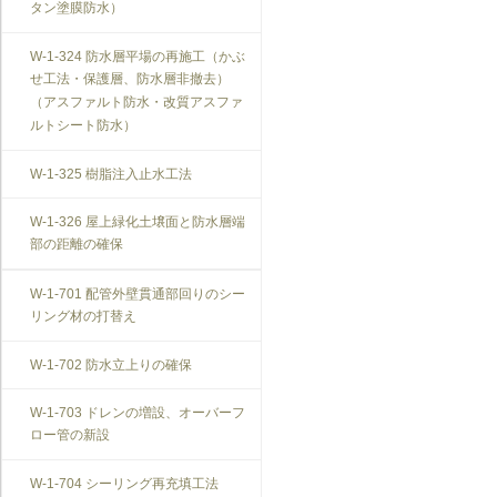
タン塗膜防水）
W-1-324 防水層平場の再施工（かぶ
せ工法・保護層、防水層非撤去）
（アスファルト防水・改質アスファ
ルトシート防水）
W-1-325 樹脂注入止水工法
W-1-326 屋上緑化土壌面と防水層端
部の距離の確保
W-1-701 配管外壁貫通部回りのシー
リング材の打替え
W-1-702 防水立上りの確保
W-1-703 ドレンの増設、オーバーフ
ロー管の新設
W-1-704 シーリング再充填工法