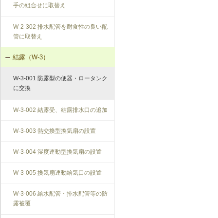
手の組合せに取替え
W-2-302 排水配管を耐食性の良い配
管に取替え
結露（W-3）
W-3-001 防露型の便器・ロータンク
に交換
W-3-002 結露受、結露排水口の追加
W-3-003 熱交換型換気扇の設置
W-3-004 湿度連動型換気扇の設置
W-3-005 換気扇連動給気口の設置
W-3-006 給水配管・排水配管等の防
露被覆