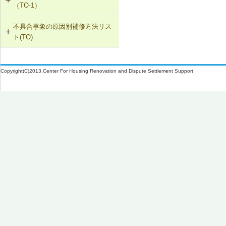
（TO-1）
SK-1-005 通気止め・気密層の設置
不具合事象の原因別補修方法リス
TO-1-001 外壁の塗料の塗替え(コン
ト(TO)
クリート系下地)
SK-1-003 換気ファンの交換
塗膜のふくれ・割れ・はがれ（TO-
TO-1-002 外壁の塗料の塗替え(金属
C-2-001 天井仕上材の張替え
1）
下地)
Copyright(C)2013,Center For Housing Renovation and Dispute Settlement Support
F-4-701 フローリングの張替え
TO-1-003 外壁の仕上塗材の塗替え
(コンクリート系下地)
N-2-001 仕上材の張替え（内壁部）
TO-1-004 屋根の塗料の塗替え(金属
下地)
TO-1-005 屋根の塗料の塗替え(スレ
ート下地)