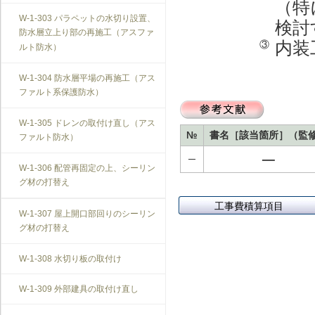
（特
T-1-007 敷居のレベル調整
搬を防止する措置
W-1-303 パラペットの水切り設置、
検討
防水層立上り部の再施工（アスファ
T-1-008 建具上桟削り調整
V-3-305 防振構造の自動ドアへの交
内装
③
ルト防水）
換
T-1-009 建具枠の取替え
W-1-304 防水層平場の再施工（アス
ファルト系保護防水）
W-1-305 ドレンの取付け直し（アス
№
書名［該当箇所］（監
ファルト防水）
─
─
W-1-306 配管再固定の上、シーリン
グ材の打替え
工事費積算項目
W-1-307 屋上開口部回りのシーリン
グ材の打替え
W-1-308 水切り板の取付け
W-1-309 外部建具の取付け直し