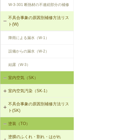
W-3-301 断熱材の不連続部分の補修
不具合事象の原因別補修方法リス
ト(W)
降雨による漏水（W-1）
設備からの漏水（W-2）
結露（W-3）
室内空気（SK）
室内空気汚染（SK-1）
不具合事象の原因別補修方法リス
SK-1-001 給排気口の位置の変更
ト(SK)
SK-1-002 ダクトの増設
塗装（TO）
室内空気の汚染（SK-1）
SK-1-004 通気措置を講じた建具へ
塗膜のふくれ・割れ・はがれ
の交換