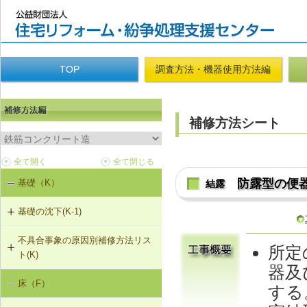
TOP
調査方法・機器使用方法編
補修方法シート
防露型の便
基礎（K）
結露
基礎の沈下(K-1)
不具合事象の原因別補修方法リス
K-1-702 耐圧版工法
所定
ト(K)
器及
K-1-703 グラウト注入工法
床（F）
基礎の沈下（K-1）
する
K-1-704 アンダーピニング工法