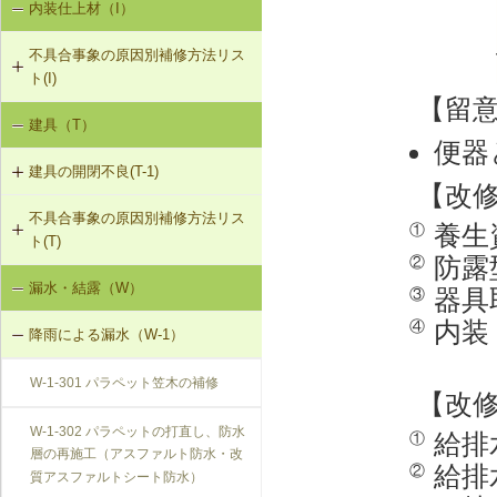
内装仕上材（I）
床振動（V-1）
V-3-002 水栓の取付け直し
界壁に係る遮音不良（界壁からの透
過音）（SO-3）
不具合事象の原因別補修方法リス
水平振動（V-2）
V-3-003 器具用通気弁の取付け
ト(I)
外壁開口部に係る遮音不良（外部開
【留
設備からの騒音、振動（V-3）
口部からの透過音）（SO-4）
V-3-004 遮音性能のある換気フード
建具（T）
内装仕上材の汚損（I-1）
への交換
便器
その他の騒音（SO-5）
建具の開閉不良(T-1)
内装仕上材のひび割れ、はがれ等
V-3-005 駐輪機からの音・振動の伝
【改
（I-2）
搬を防止する措置
不具合事象の原因別補修方法リス
T-1-001 丁番の取付け調整
養生
①
ト(T)
V-3-301 給水管からの音・振動の伝
防露
②
T-1-002 丁番の取替え
搬を防止する措置（水撃防止器の設
漏水・結露（W）
建具の開閉不良（T-1）
器具
③
置）
T-1-003 ラッチボルト受金物の調整
内装
④
降雨による漏水（W-1）
V-3-302 排水管からの音・振動の伝
T-1-004 錠の取替え
搬を防止する措置
W-1-301 パラペット笠木の補修
【改
T-1-005 戸車の調整・取替え
V-3-303 排水ポンプからの音・振動
W-1-302 パラペットの打直し、防水
給排
①
の伝搬を防止する措置
層の再施工（アスファルト防水・改
T-1-006 建具の反直し・取替え
給排
②
質アスファルトシート防水）
V-3-304 大便器からの音・振動の伝