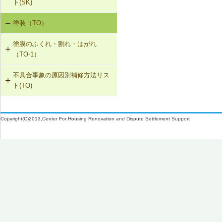
ト(SK)
取付け直し
SK-1-002 ダクトの増設
W-1-305 ドレンの取付け直し（アス
W-3-005 換気扇連動給気口の設置
塗装（TO）
室内空気の汚染（SK-1）
ファルト防水）
W-2-006 給水配管ルートの変更
SK-1-004 通気措置を講じた建具へ
W-3-006 給水配管・排水配管等の防
塗膜のふくれ・割れ・はがれ
の交換
露被覆
W-1-306 配管再固定の上、シーリン
W-2-007 洗濯機防水パン・トラップ
（TO-1）
グ材の打替え
の取付け直し
SK-1-005 通気止め・気密層の設置
W-3-301 断熱材の不連続部分の補修
不具合事象の原因別補修方法リス
TO-1-001 外壁の塗料の塗替え(コン
W-1-307 屋上開口部回りのシーリン
W-2-301 腐食を発生させない管・継
ト(TO)
クリート系下地)
SK-1-003 換気ファンの交換
グ材の打替え
手の組合せに取替え
塗膜のふくれ・割れ・はがれ（TO-
TO-1-002 外壁の塗料の塗替え(金属
C-2-001 天井仕上材の張替え
W-1-308 水切り板の取付け
W-2-302 排水配管を耐食性の良い配
1）
下地)
Copyright(C)2013,Center For Housing Renovation and Dispute Settlement Support
管に取替え
F-4-701 フローリングの張替え
W-1-309 外部建具の取付け直し
TO-1-003 外壁の仕上塗材の塗替え
(コンクリート系下地)
N-2-001 仕上材の張替え（内壁部）
W-1-310 打継ぎ部のシーリング材の
打替え
TO-1-004 屋根の塗料の塗替え(金属
下地)
W-1-311 ひび割れ補修の上、塗膜防
水
TO-1-005 屋根の塗料の塗替え(スレ
ート下地)
W-1-312 手すりの取付け直し