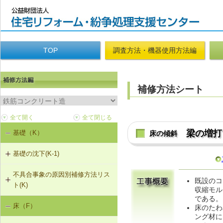
TOP
調査方法・機器使用方法編
補修方法シート
梁の増打
基礎（K）
床の傾斜
基礎の沈下(K-1)
不具合事象の原因別補修方法リス
K-1-702 耐圧版工法
既設のコ
ト(K)
収縮モル
K-1-703 グラウト注入工法
である。
床（F）
基礎の沈下（K-1）
床のたわ
ング材に
K-1-704 アンダーピニング工法