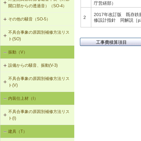
SO-2-302 軽量床衝撃音に対する遮
庁営繕部）
（ALCパネル）
開口部からの透過音）（SO-4）
法の空げき部分へのモルタル充填
音性能のある直張り床への交換
2017年改訂版 既存
2
G-2-703 Uカットシール材充填工法
その他の騒音（SO-5）
SO-4-301 遮音性能のある外部建具
修設計指針 同解説［p2
SO-3-302 コンセントボックスが対
（ALCパネル）
への交換
面する位置にあるRC造の界壁の補修
不具合事象の原因別補修方法リス
SO-5-301 弾力性のあるビニル床シ
ト(SO)
G-2-704 欠損部充填工法（ALCパネ
ート材への交換
SO-3-303 断熱材の折り返し部分に
工事費積算項目
ル）
せっこうボード直張り工法を採用し
振動（V）
界床に係る遮音不良（床歩行音等の
SO-5-302 バルコニー手すりの風騒
たRC造の界壁の補修
床衝撃音）（SO-1）
音（笛吹き音）を防止する補助部材
設備からの騒音、振動(V-3)
の設置
界床に係る遮音不良（椅子の移動音
不具合事象の原因別補修方法リス
V-3-001 換気扇・ダクト等の交換工
や物の落下音等の床衝撃音）（SO-
ト(V)
事
2）
内装仕上材（I）
床振動（V-1）
V-3-002 水栓の取付け直し
界壁に係る遮音不良（界壁からの透
過音）（SO-3）
不具合事象の原因別補修方法リス
水平振動（V-2）
V-3-003 器具用通気弁の取付け
ト(I)
外壁開口部に係る遮音不良（外部開
設備からの騒音、振動（V-3）
口部からの透過音）（SO-4）
V-3-004 遮音性能のある換気フード
建具（T）
内装仕上材の汚損（I-1）
への交換
その他の騒音（SO-5）