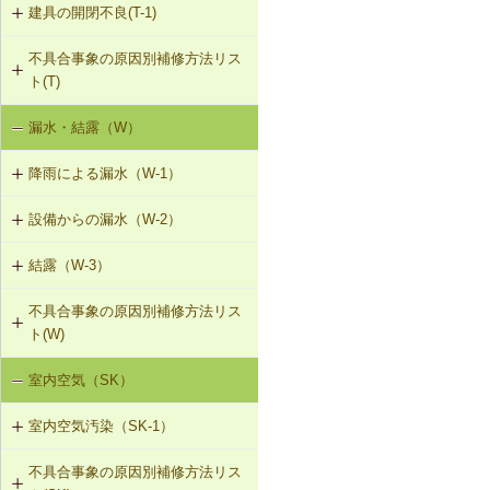
建具の開閉不良(T-1)
内装仕上材のひび割れ、はがれ等
V-3-005 駐輪機からの音・振動の伝
（I-2）
搬を防止する措置
不具合事象の原因別補修方法リス
T-1-001 丁番の取付け調整
ト(T)
V-3-301 給水管からの音・振動の伝
T-1-002 丁番の取替え
搬を防止する措置（水撃防止器の設
漏水・結露（W）
建具の開閉不良（T-1）
置）
T-1-003 ラッチボルト受金物の調整
降雨による漏水（W-1）
V-3-302 排水管からの音・振動の伝
T-1-004 錠の取替え
搬を防止する措置
設備からの漏水（W-2）
W-1-301 パラペット笠木の補修
T-1-005 戸車の調整・取替え
V-3-303 排水ポンプからの音・振動
結露（W-3）
W-2-001 混合水栓の接続部品の交換
W-1-302 パラペットの打直し、防水
の伝搬を防止する措置
層の再施工（アスファルト防水・改
T-1-006 建具の反直し・取替え
不具合事象の原因別補修方法リス
W-3-001 防露型の便器・ロータンク
質アスファルトシート防水）
W-2-002 給湯配管の取替え、再固定
V-3-304 大便器からの音・振動の伝
ト(W)
に交換
T-1-007 敷居のレベル調整
搬を防止する措置
W-1-303 パラペットの水切り設置、
W-2-003 給水・給湯配管接続部のガ
室内空気（SK）
降雨による漏水（W-1）
W-3-002 結露受、結露排水口の追加
防水層立上り部の再施工（アスファ
スケット交換
T-1-008 建具上桟削り調整
V-3-305 防振構造の自動ドアへの交
ルト防水）
換
室内空気汚染（SK-1）
設備からの漏水（W-2）
W-3-003 熱交換型換気扇の設置
W-2-004 継手の交換
T-1-009 建具枠の取替え
W-1-304 防水層平場の再施工（アス
不具合事象の原因別補修方法リス
SK-1-001 給排気口の位置の変更
結露（W-3）
ファルト系保護防水）
W-3-004 湿度連動型換気扇の設置
W-2-005 大便器と排水配管接続部の