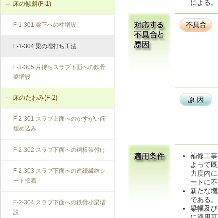
による。
床の傾斜(F-1)
F-1-301 梁下への柱増設
F-1-304 梁の増打ち工法
F-1-305 片持ちスラブ下面への鉄骨
梁増設
床のたわみ(F-2)
F-2-301 スラブ上面へのかすがい筋
埋め込み
F-2-302 スラブ下面への鋼板張付け
補修工事
よって既
F-2-303 スラブ下面への連続繊維シ
力度内に
ート接着
ートに不
新たな増
である。
F-2-304 スラブ下面への鉄骨小梁増
梁幅及び
設
に適用可