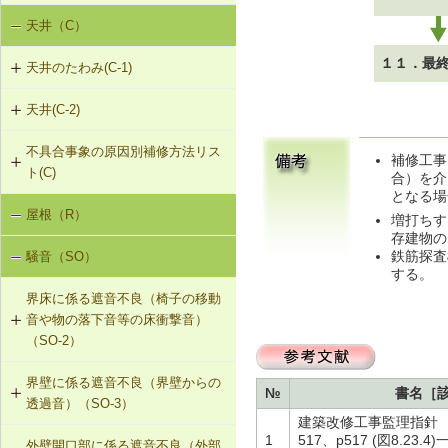
天井（C）
内壁の傾斜（N-1）
G-2-307 タイル張替え工法
１１．最
天井のたわみ(C-1)
G-2-308 アンカーピンニング工法
天井(C-2)
C-1-701 天井下地材・仕上材の張替
G-2-309 注入口付アンカーピンニン
え
グ工法
不具合事象の原因別補修方法リス
C-2-001 天井仕上材の張替え
補修工事
ト(C)
合）を介
G-2-310 ひび割れの進行防止
となる場
屋根（R）
天井のたわみ（C-1）
増打ちす
G-2-311 塗装・吹付け直し
存建物の
鉄筋探査
騒音（SO）
G-2-312 外壁の張替え（ＡＬＣパネ
する。
ル）
界床に係る遮音不良（椅子の移動
音や物の落下音等の床衝撃音）
G-2-313 注入口付アンカーピンニン
（SO-2）
グエポキシ樹脂注入タイル固定工法
界壁に係る遮音不良（界壁からの
SO-2-301 軽量床衝撃音に対する遮
№
書名［
G-2-701 シール工法（ALCパネル）
透過音）（SO-3）
音性能のある乾式二重床への交換
建築改修工事監理指針 
1
517、p517 (図8.2
G-2-702 Uカットモルタル充填工法
外壁開口部に係る遮音不良（外部
SO-3-301 せっこうボード直張り工