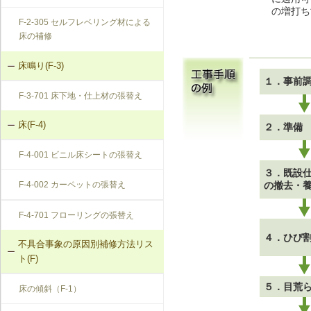
の増打ち
F-2-305 セルフレベリング材による
床の補修
床鳴り(F-3)
１．事前
F-3-701 床下地・仕上材の張替え
床(F-4)
２．準備
F-4-001 ビニル床シートの張替え
３．既設
の撤去・
F-4-002 カーペットの張替え
F-4-701 フローリングの張替え
４．ひび
不具合事象の原因別補修方法リス
ト(F)
５．目荒
床の傾斜（F-1）