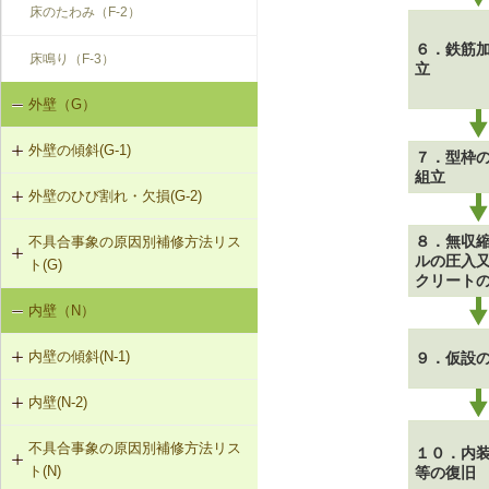
床のたわみ（F-2）
６．鉄筋
床鳴り（F-3）
立
外壁（G）
外壁の傾斜(G-1)
７．型枠
組立
外壁のひび割れ・欠損(G-2)
G-1-304 壁の打直し補修（耐力壁
等）
８．無収
不具合事象の原因別補修方法リス
G-2-301 樹脂注入工法
ルの圧入
ト(G)
G-1-305 壁表層面の打直し補修
クリート
G-2-302 Uカットシール材充填工法
内壁（N）
外壁の傾斜（G-1）
G-1-306 壁の構造スリットの補修
（非耐力壁）
G-2-303 シール工法
内壁の傾斜(N-1)
９．仮設
外壁のひび割れ・欠損（モルタル・
タイル張り）（G-2）
G-2-304 充填工法
内壁(N-2)
N-1-001 下地材・仕上材の取替え
（内壁部）
外壁のひび割れ・欠損（ALCパネ
G-2-305 躯体改修工法
不具合事象の原因別補修方法リス
N-2-001 仕上材の張替え（内壁部）
ル）（G-2）
１０．内
ト(N)
等の復旧
G-2-306 打直し工法