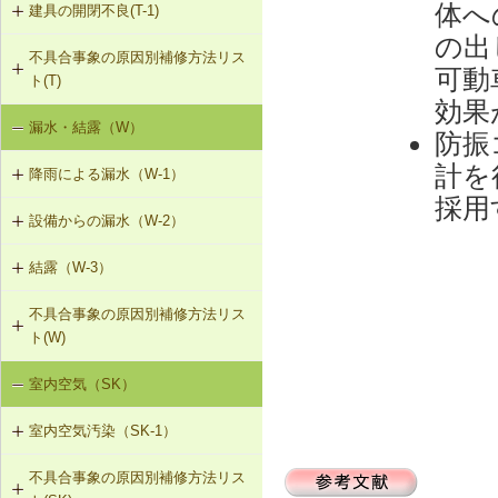
体へ
建具の開閉不良(T-1)
内装仕上材のひび割れ、はがれ等
（I-2）
の出
不具合事象の原因別補修方法リス
T-1-001 丁番の取付け調整
可動
ト(T)
効果
T-1-002 丁番の取替え
漏水・結露（W）
建具の開閉不良（T-1）
防振
T-1-003 ラッチボルト受金物の調整
計を
降雨による漏水（W-1）
採用
T-1-004 錠の取替え
設備からの漏水（W-2）
W-1-301 パラペット笠木の補修
T-1-005 戸車の調整・取替え
結露（W-3）
W-2-001 混合水栓の接続部品の交換
W-1-302 パラペットの打直し、防水
層の再施工（アスファルト防水・改
T-1-006 建具の反直し・取替え
不具合事象の原因別補修方法リス
W-3-001 防露型の便器・ロータンク
質アスファルトシート防水）
W-2-002 給湯配管の取替え、再固定
ト(W)
に交換
T-1-007 敷居のレベル調整
W-1-303 パラペットの水切り設置、
W-2-003 給水・給湯配管接続部のガ
室内空気（SK）
降雨による漏水（W-1）
W-3-002 結露受、結露排水口の追加
防水層立上り部の再施工（アスファ
スケット交換
T-1-008 建具上桟削り調整
ルト防水）
室内空気汚染（SK-1）
設備からの漏水（W-2）
W-3-003 熱交換型換気扇の設置
W-2-004 継手の交換
T-1-009 建具枠の取替え
W-1-304 防水層平場の再施工（アス
不具合事象の原因別補修方法リス
SK-1-001 給排気口の位置の変更
結露（W-3）
ファルト系保護防水）
W-3-004 湿度連動型換気扇の設置
W-2-005 大便器と排水配管接続部の