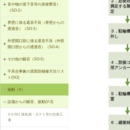
２．必要
音や物の落下音等の床衝撃音）
満足する
G-2-313 注入口付アンカーピンニン
（SO-2）
定
グエポキシ樹脂注入タイル固定工法
界壁に係る遮音不良（界壁からの
SO-2-301 軽量床衝撃音に対する遮
G-2-701 シール工法（ALCパネル）
透過音）（SO-3）
音性能のある乾式二重床への交換
３．駐輪
外し
G-2-702 Uカットモルタル充填工法
外壁開口部に係る遮音不良（外部
SO-3-301 せっこうボード直張り工
SO-2-302 軽量床衝撃音に対する遮
（ALCパネル）
開口部からの透過音）（SO-4）
法の空げき部分へのモルタル充填
音性能のある直張り床への交換
G-2-703 Uカットシール材充填工法
その他の騒音（SO-5）
SO-4-301 遮音性能のある外部建具
SO-3-302 コンセントボックスが対
４．防振
（ALCパネル）
への交換
面する位置にあるRC造の界壁の補修
用アンカ
不具合事象の原因別補修方法リス
SO-5-301 弾力性のあるビニル床シ
ト(SO)
G-2-704 欠損部充填工法（ALCパネ
ート材への交換
SO-3-303 断熱材の折り返し部分に
ル）
せっこうボード直張り工法を採用し
振動（V）
界床に係る遮音不良（床歩行音等の
SO-5-302 バルコニー手すりの風騒
たRC造の界壁の補修
５．駐輪
床衝撃音）（SO-1）
音（笛吹き音）を防止する補助部材
置
設備からの騒音、振動(V-3)
の設置
界床に係る遮音不良（椅子の移動音
V-3-001 換気扇・ダクト等の交換工
や物の落下音等の床衝撃音）（SO-
事
2）
６．緩衝