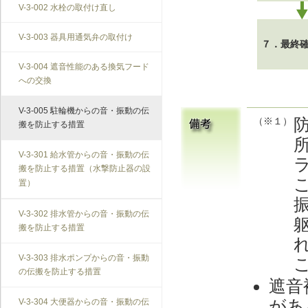
V-3-002 水栓の取付け直し
界壁に係る遮音不良（界壁からの透
過音）（SO-3）
V-3-003 器具用通気弁の取付け
７．最終
外壁開口部に係る遮音不良（外部開
口部からの透過音）（SO-4）
V-3-004 遮音性能のある換気フード
への交換
その他の騒音（SO-5）
V-3-005 駐輪機からの音・振動の伝
（※１）
搬を防止する措置
V-3-301 給水管からの音・振動の伝
搬を防止する措置（水撃防止器の設
置）
V-3-302 排水管からの音・振動の伝
搬を防止する措置
V-3-303 排水ポンプからの音・振動
の伝搬を防止する措置
遮音
があ
V-3-304 大便器からの音・振動の伝