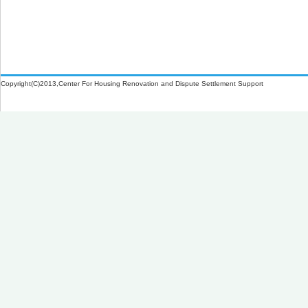
W-1-313 パラペットの補修と防水層
の再施工（シート防水）
W-1-314 パラペットの水切り設置、
防水層立上り部の再施工（シート防
Copyright(C)2013,Center For Housing Renovation and Dispute Settlement Support
水）
W-1-315 防水層平場の再施工（シー
ト防水）
W-1-316 ドレンの取付け直し（シー
ト防水）
W-1-317 パラペットの補修と防水層
の再施工（改質アスファルトシート
防水）
W-1-318 パラペットの水切り設置、
防水層立上り部の再施工（改質アス
ファルトシート防水）