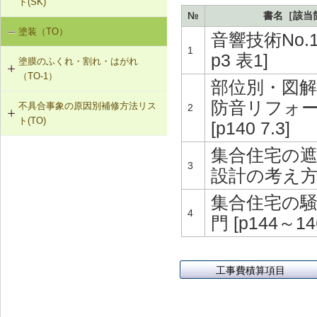
ト(SK)
取付け直し
№
書名［該当
SK-1-002 ダクトの増設
W-1-305 ドレンの取付け直し（アス
W-3-005 換気扇連動給気口の設置
塗装（TO）
室内空気の汚染（SK-1）
音響技術No.13
ファルト防水）
W-2-006 給水配管ルートの変更
SK-1-004 通気措置を講じた建具へ
1
W-3-006 給水配管・排水配管等の防
p3 表1]
塗膜のふくれ・割れ・はがれ
の交換
露被覆
W-1-306 配管再固定の上、シーリン
W-2-007 洗濯機防水パン・トラップ
（TO-1）
グ材の打替え
の取付け直し
部位別・図
SK-1-005 通気止め・気密層の設置
W-3-301 断熱材の不連続部分の補修
防音リフォ
不具合事象の原因別補修方法リス
TO-1-001 外壁の塗料の塗替え(コン
2
W-1-307 屋上開口部回りのシーリン
W-2-301 腐食を発生させない管・継
ト(TO)
クリート系下地)
[p140 7.3]
SK-1-003 換気ファンの交換
グ材の打替え
手の組合せに取替え
集合住宅の
塗膜のふくれ・割れ・はがれ（TO-
TO-1-002 外壁の塗料の塗替え(金属
C-2-001 天井仕上材の張替え
W-1-308 水切り板の取付け
W-2-302 排水配管を耐食性の良い配
3
1）
下地)
設計の考え方 [
管に取替え
F-4-701 フローリングの張替え
W-1-309 外部建具の取付け直し
集合住宅の
TO-1-003 外壁の仕上塗材の塗替え
(コンクリート系下地)
4
N-2-001 仕上材の張替え（内壁部）
門 [p144～146
W-1-310 打継ぎ部のシーリング材の
打替え
TO-1-004 屋根の塗料の塗替え(金属
下地)
W-1-311 ひび割れ補修の上、塗膜防
工事費積算項目
水
TO-1-005 屋根の塗料の塗替え(スレ
ート下地)
W-1-312 手すりの取付け直し