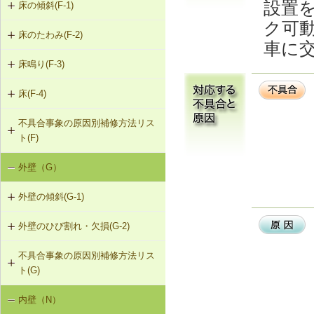
設置
床の傾斜(F-1)
ク可
床のたわみ(F-2)
F-1-301 梁下への柱増設
車に
床鳴り(F-3)
F-2-301 スラブ上面へのかすがい筋
F-1-304 梁の増打ち工法
埋め込み
床(F-4)
F-3-701 床下地・仕上材の張替え
F-1-305 片持ちスラブ下面への鉄骨
F-2-302 スラブ下面への鋼板張付け
梁増設
不具合事象の原因別補修方法リス
F-4-001 ビニル床シートの張替え
ト(F)
F-2-303 スラブ下面への連続繊維シ
F-4-002 カーペットの張替え
ート接着
外壁（G）
床の傾斜（F-1）
F-4-701 フローリングの張替え
F-2-304 スラブ下面への鉄骨小梁増
外壁の傾斜(G-1)
床のたわみ（F-2）
設
外壁のひび割れ・欠損(G-2)
G-1-304 壁の打直し補修（耐力壁
床鳴り（F-3）
F-2-305 セルフレベリング材による
等）
床の補修
不具合事象の原因別補修方法リス
G-2-301 樹脂注入工法
ト(G)
G-1-305 壁表層面の打直し補修
G-2-302 Uカットシール材充填工法
内壁（N）
外壁の傾斜（G-1）
G-1-306 壁の構造スリットの補修