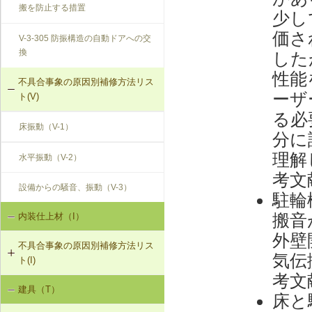
搬を防止する措置
少し
価さ
V-3-305 防振構造の自動ドアへの交
換
した
性能
不具合事象の原因別補修方法リス
ーザ
ト(V)
る必
床振動（V-1）
分に
理解
水平振動（V-2）
考文
設備からの騒音、振動（V-3）
駐輪
搬音
内装仕上材（I）
外壁
不具合事象の原因別補修方法リス
気伝
ト(I)
考文
建具（T）
内装仕上材の汚損（I-1）
床と