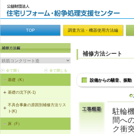
TOP
調査方法・機器使用方法編
補修方法シート
基礎（K）
設備からの騒音、振動
基礎の沈下(K-1)
不具合事象の原因別補修方法リス
K-1-702 耐圧版工法
駐輪
ト(K)
間へ
K-1-703 グラウト注入工法
床（F）
基礎の沈下（K-1）
ク衝
K-1-704 アンダーピニング工法