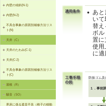
（非耐力壁）
G-2-303 シール工法
内壁の傾斜(N-1)
外壁のひび割れ・欠損（モルタル・
あと
タイル張り）（G-2）
G-2-304 充填工法
内壁(N-2)
N-1-001 下地材・仕上材の取替え
いて
（内壁部）
外壁のひび割れ・欠損（ALCパネ
G-2-305 躯体改修工法
替え
不具合事象の原因別補修方法リス
N-2-001 仕上材の張替え（内壁部）
ル）（G-2）
ト(N)
ボル
G-2-306 打直し工法
置に
天井（C）
内壁の傾斜（N-1）
G-2-307 タイル張替え工法
使用
天井のたわみ(C-1)
に適
G-2-308 アンカーピンニング工法
天井(C-2)
C-1-701 天井下地材・仕上材の張替
G-2-309 注入口付アンカーピンニン
え
グ工法
不具合事象の原因別補修方法リス
C-2-001 天井仕上材の張替え
ト(C)
防振ゴム及
G-2-310 ひび割れの進行防止
屋根（R）
天井のたわみ（C-1）
G-2-311 塗装・吹付け直し
１．事前
騒音（SO）
G-2-312 外壁の張替え（ＡＬＣパネ
ル）
界床に係る遮音不良（椅子の移動