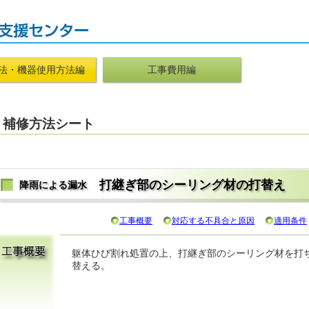
法・機器使用方法編
工事費用編
補修方法シート
打継ぎ部のシーリング材の打替え
降雨による漏水
工事概要
対応する不具合と原因
適用条件
躯体ひび割れ処置の上、打継ぎ部のシーリング材を打
替える。