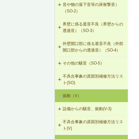
音や物の落下音等の床衝撃音）
G-2-313 注入口付アンカーピンニン
（SO-2）
グエポキシ樹脂注入タイル固定工法
界壁に係る遮音不良（界壁からの
SO-2-301 軽量床衝撃音に対する遮
G-2-701 シール工法（ALCパネル）
透過音）（SO-3）
音性能のある乾式二重床への交換
G-2-702 Uカットモルタル充填工法
外壁開口部に係る遮音不良（外部
SO-3-301 せっこうボード直張り工
SO-2-302 軽量床衝撃音に対する遮
（ALCパネル）
開口部からの透過音）（SO-4）
法の空げき部分へのモルタル充填
音性能のある直張り床への交換
G-2-703 Uカットシール材充填工法
その他の騒音（SO-5）
SO-4-301 遮音性能のある外部建具
SO-3-302 コンセントボックスが対
（ALCパネル）
への交換
面する位置にあるRC造の界壁の補修
不具合事象の原因別補修方法リス
SO-5-301 弾力性のあるビニル床シ
ト(SO)
G-2-704 欠損部充填工法（ALCパネ
ート材への交換
SO-3-303 断熱材の折り返し部分に
ル）
せっこうボード直張り工法を採用し
振動（V）
界床に係る遮音不良（床歩行音等の
SO-5-302 バルコニー手すりの風騒
たRC造の界壁の補修
床衝撃音）（SO-1）
音（笛吹き音）を防止する補助部材
設備からの騒音、振動(V-3)
の設置
界床に係る遮音不良（椅子の移動音
不具合事象の原因別補修方法リス
V-3-001 換気扇・ダクト等の交換工
や物の落下音等の床衝撃音）（SO-
ト(V)
事
2）