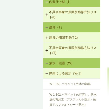
内装仕上材（I）
床振動（V-1）
V-3-002 水栓の取付け直し
界壁に係る遮音不良（界壁からの透
過音）（SO-3）
不具合事象の原因別補修方法リス
水平振動（V-2）
V-3-003 器具用通気弁の取付け
ト(I)
外壁開口部に係る遮音不良（外部開
設備からの騒音、振動（V-3）
口部からの透過音）（SO-4）
V-3-004 遮音性能のある換気フード
建具（T）
内装仕上材の汚損（I-1）
への交換
その他の騒音（SO-5）
建具の開閉不良(T-1)
内装仕上材のひび割れ、はがれ等
V-3-005 駐輪機からの音・振動の伝
（I-2）
搬を防止する措置
不具合事象の原因別補修方法リス
T-1-001 丁番の取付け調整
ト(T)
V-3-301 給水管からの音・振動の伝
T-1-002 丁番の取替え
搬を防止する措置（水撃防止器の設
漏水・結露（W）
建具の開閉不良（T-1）
置）
T-1-003 ラッチボルト受金物の調整
降雨による漏水（W-1）
V-3-302 排水管からの音・振動の伝
T-1-004 錠の取替え
搬を防止する措置
W-1-301 パラペット笠木の補修
T-1-005 戸車の調整・取替え
V-3-303 排水ポンプからの音・振動
W-1-302 パラペットの打直し、防水
の伝搬を防止する措置
層の再施工（アスファルト防水・改
T-1-006 建具の反直し・取替え
質アスファルトシート防水）
V-3-304 大便器からの音・振動の伝