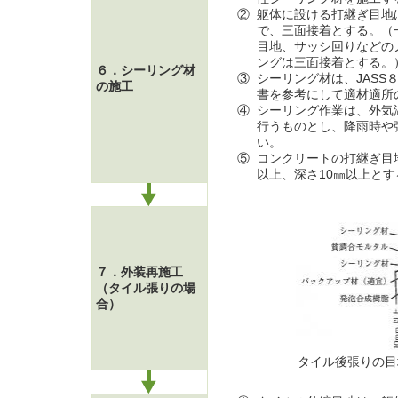
②
躯体に設ける打継ぎ目地
で、三面接着とする。（
目地、サッシ回りなどの
ングは三面接着とする。
６．シーリング材
③
シーリング材は、JASS
の施工
書を参考にして適材適所
④
シーリング作業は、外気
行うものとし、降雨時や強
い。
⑤
コンクリートの打継ぎ目
以上、深さ10㎜以上とす
７．外装再施工
（タイル張りの場
合）
タイル後張りの目