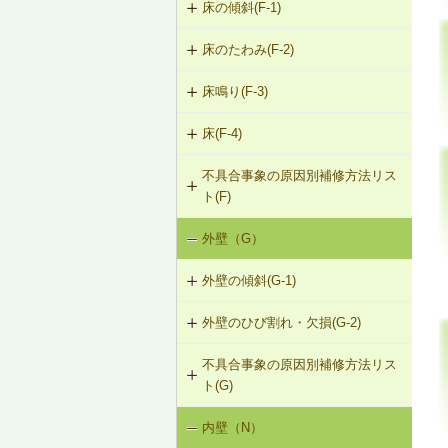
床の傾斜(F-1)
床のたわみ(F-2)
F-1-301 梁下への柱増設
床鳴り(F-3)
F-2-301 スラブ上面へのかすがい筋
F-1-304 梁の増打ち工法
埋め込み
床(F-4)
F-3-701 床下地・仕上材の張替え
F-1-305 片持ちスラブ下面への鉄骨
F-2-302 スラブ下面への鋼板張付け
梁増設
不具合事象の原因別補修方法リス
F-4-001 ビニル床シートの張替え
ト(F)
F-2-303 スラブ下面への連続繊維シ
F-4-002 カーペットの張替え
ート接着
外壁（G）
床の傾斜（F-1）
F-4-701 フローリングの張替え
F-2-304 スラブ下面への鉄骨小梁増
外壁の傾斜(G-1)
床のたわみ（F-2）
設
外壁のひび割れ・欠損(G-2)
G-1-304 壁の打直し補修（耐力壁
床鳴り（F-3）
F-2-305 セルフレベリング材による
等）
床の補修
不具合事象の原因別補修方法リス
G-2-301 樹脂注入工法
ト(G)
G-1-305 壁表層面の打直し補修
G-2-302 Uカットシール材充填工法
内壁（N）
外壁の傾斜（G-1）
G-1-306 壁の構造スリットの補修