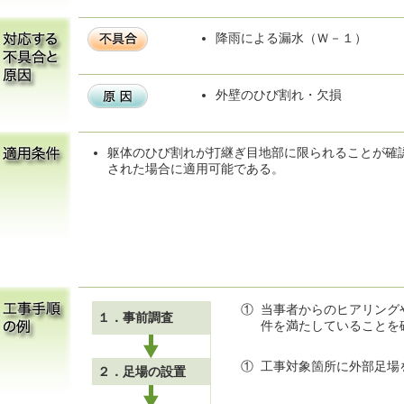
降雨による漏水（Ｗ－１）
外壁のひび割れ・欠損
躯体のひび割れが打継ぎ目地部に限られることが確
された場合に適用可能である。
①
当事者からのヒアリング
１．事前調査
件を満たしていることを
①
工事対象箇所に外部足場
２．足場の設置