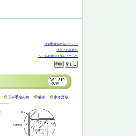
技術関連資料集について
活用上の留意点
シートの網掛け部分について
W-1-310
RC造
工事手順の例
備考
参考文献
ち