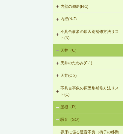
（非耐力壁）
G-2-303 シール工法
内壁の傾斜(N-1)
外壁のひび割れ・欠損（モルタル・
タイル張り）（G-2）
G-2-304 充填工法
内壁(N-2)
N-1-001 下地材・仕上材の取替え
（内壁部）
外壁のひび割れ・欠損（ALCパネ
G-2-305 躯体改修工法
不具合事象の原因別補修方法リス
N-2-001 仕上材の張替え（内壁部）
ル）（G-2）
ト(N)
G-2-306 打直し工法
天井（C）
内壁の傾斜（N-1）
G-2-307 タイル張替え工法
天井のたわみ(C-1)
G-2-308 アンカーピンニング工法
天井(C-2)
C-1-701 天井下地材・仕上材の張替
G-2-309 注入口付アンカーピンニン
え
グ工法
不具合事象の原因別補修方法リス
C-2-001 天井仕上材の張替え
ト(C)
G-2-310 ひび割れの進行防止
屋根（R）
天井のたわみ（C-1）
G-2-311 塗装・吹付け直し
騒音（SO）
G-2-312 外壁の張替え（ＡＬＣパネ
ル）
界床に係る遮音不良（椅子の移動