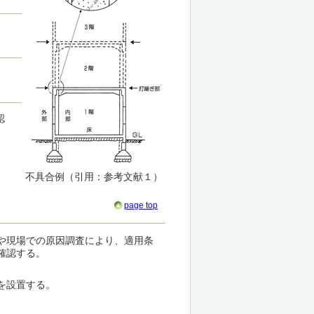
認
不具合例（引用：参考文献１）
page top
や現場での原因調査により、適用条
確認する。
を設置する。