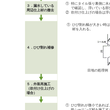
①
特にタイル張り裏側に水
３．漏水している
で確認し、浮いている部
周辺仕上材の撤去
②
吹付け仕上げの場合は浮
①
ひび割れ幅が大きい時は
材を入れる。
４．ひび割れ補修
目地の処理例
５．外装再施工
（吹付け仕上げの
場合）
①
ひび割れが微小であれば
性シーリング材を施工す