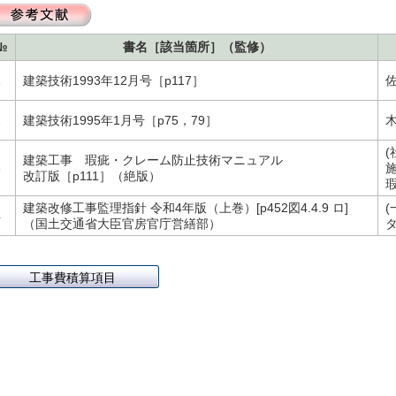
№
書名［該当箇所］（監修）
1
建築技術1993年12月号［p117］
2
建築技術1995年1月号［p75，79］
(
建築工事 瑕疵・クレーム防止技術マニュアル
3
改訂版［p111］（絶版）
建築改修工事監理指針 令和4年版（上巻）[p452図4.4.9 ロ]
4
（国土交通省大臣官房官庁営繕部）
工事費積算項目