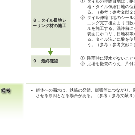
①
タイルの伸縮目地は，躯
地・タイル伸縮目地の位
る。（参考：参考文献２
②
タイル伸縮目地のシール
８．タイル目地シ
ニング完了後あまり日数
ーリング材の施工
ルを施工する。洗浄前に
表面にホコリ，目地材等
る。タイル洗いに酸を使
う。（参考：参考文献２
①
降雨時に浸水がないこと
９．最終確認
②
足場を撤去のうえ、片付
躯体への漏水は、鉄筋の発錆、膨張等につながり、
させる原因となる場合がある。（参考：参考文献３