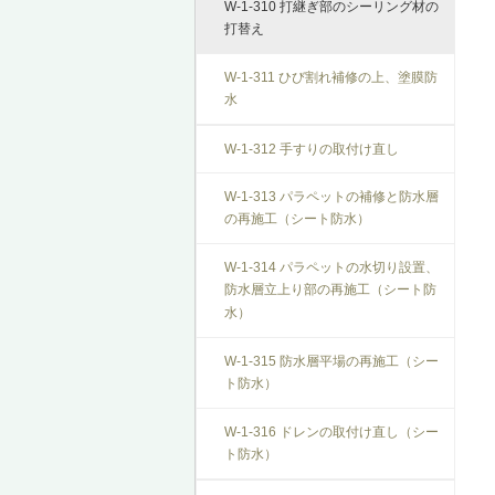
W-1-310 打継ぎ部のシーリング材の
打替え
W-1-311 ひび割れ補修の上、塗膜防
水
W-1-312 手すりの取付け直し
W-1-313 パラペットの補修と防水層
の再施工（シート防水）
W-1-314 パラペットの水切り設置、
防水層立上り部の再施工（シート防
水）
W-1-315 防水層平場の再施工（シー
ト防水）
W-1-316 ドレンの取付け直し（シー
ト防水）