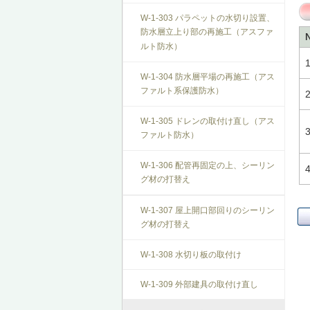
T-1-007 敷居のレベル調整
搬を防止する措置
W-1-303 パラペットの水切り設置、
防水層立上り部の再施工（アスファ
T-1-008 建具上桟削り調整
V-3-305 防振構造の自動ドアへの交
ルト防水）
換
T-1-009 建具枠の取替え
W-1-304 防水層平場の再施工（アス
ファルト系保護防水）
W-1-305 ドレンの取付け直し（アス
ファルト防水）
W-1-306 配管再固定の上、シーリン
グ材の打替え
W-1-307 屋上開口部回りのシーリン
グ材の打替え
W-1-308 水切り板の取付け
W-1-309 外部建具の取付け直し