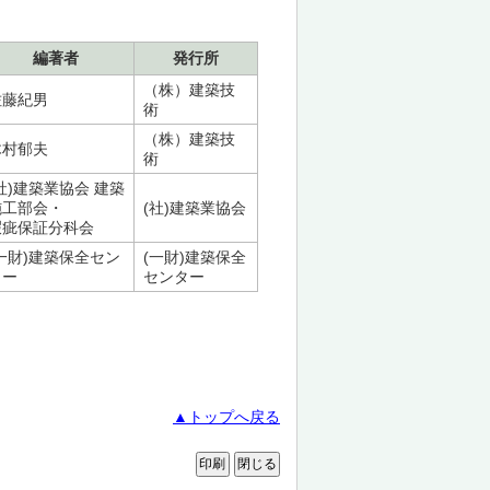
編著者
発行所
（株）建築技
佐藤紀男
術
（株）建築技
木村郁夫
術
社)建築業協会 建築
施工部会・
(社)建築業協会
瑕疵保証分科会
(一財)建築保全セン
(一財)建築保全
ター
センター
▲トップへ戻る