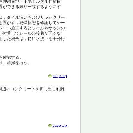
体伸縮目地・下地モルタル伸縮目
置ができる限り一致するようにす
）
は，タイル洗いおよびサッシクリー
を置かず，乾燥状態を確認してシー
シール施工するとタイルやサッシの
が付着してシールの接着が弱くな
用した場合は，特に水洗いを十分行
）
を確認する。
け、清掃を行う。
page top
周辺のコンクリートを押し出し剥離
）
page top