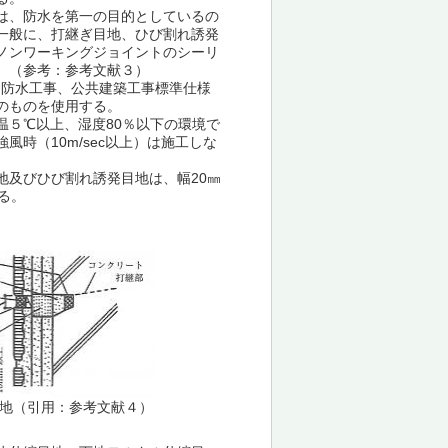
は、防水を第一の目的としているの
一般に、打継ぎ目地、ひび割れ誘発
ノンワーキングジョイントのシーリ
）（参考：参考文献３）
８防水工事、公共建築工事標準仕様
のものを使用する。
温５℃以上、湿度80％以下の環境で
風時（10m/sec以上）は施工しな
地及びひび割れ誘発目地は、幅20㎜
る。
地（引用：参考文献４）