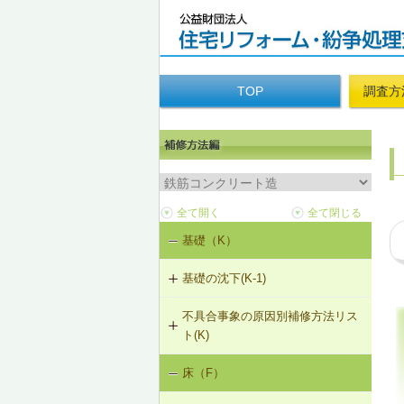
TOP
調査方
基礎（K）
基礎の沈下(K-1)
不具合事象の原因別補修方法リス
K-1-702 耐圧版工法
ト(K)
K-1-703 グラウト注入工法
床（F）
基礎の沈下（K-1）
K-1-704 アンダーピニング工法